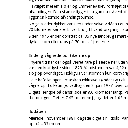
Havdiget mellem Højer og Emmerlev blev forhøjet ti
afvandingen. Den største ligger i Lægan nær Avento
ligger en kæmpe afvandingspumpe.
Nogle steder dykker kanalen under selve Vidåen i et in
70 kilometer kanaler bliver brugt til vandforsyning i 
Siden 1945 er der oprettet ca. 35 nye landbrug i marsk
dyrkes korn eller raps på 70 pct. af jorderne.
Endelig vågnede politikerne op
I nyere tid har der også været fare på færde her ude
var den kraftigste siden 1825. Vandstanden var 4,92 
slog op over diget. Heldigvis var stormen kun kortvarig
Hele befolkningen i marsken inklusive Tønder By i alt 1
vågne op. Folketinget vedtog den 8. juni 1977 loven
Digets længde på dansk side er 8,6 kilometer langt. På
dæmningen. Det er 7,45 meter højt, og det er 1,05 m
Ilddåben
Allerede i november 1981 klagede diget sin ilddåb. 
op på 4,53 meter.