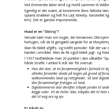
Ved Emmerske løber Arnå og Hvirlå sammen til Vidåen
Egentlig er det svært, at bestemme åens faktiske læ
opland strækker sig helt fra Løjt Kirkeby. Vanskellet 
km2. Det er ganske imponerende.
Hvad er en ”Oktroj”?
Herude taler man om noget, der benævnes Oktrojerne. 
hertugen, når de til gengæld sørgede for at tilvejebrin
Man fik tildelt afgifts- og toldfri perioder. Når der va
handel i området. Men de fik også tildelt jagt- og fisker
I 1557 nedfældede man 20 punkter i den såkaldte ”Spa
hårde straffe. I artikel 8 står der frit oversat:
Hvis det sker, at en forsømmelighed i forhold til
således forvolder skade på kogen på grund af for
vedkommendes land og rettigheder. Så skal dige
den forsømmelige fratages sit land.
Digedommeren skal derefter tilbyde jorden til andr
begge sider. Vil de heller ikke, tilbydes det til he
det til evig arv og eje.
Et hårdt liv