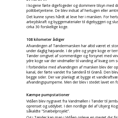
I kogene førte digefogeder og dommere tilsyn med dig
politibetjentene. De blev indsat af hertugen eller am
Det kunne synes hårdt at leve her i marsken. For hertu
arbejdskraft og byggematerialer til digebyggeri og slu
cirka 30 forskellige koge.
108 kilometer ådiger
Afvandingen af Tøndermarsken har altid været et stor
under daglig højvande. I de ydre og yngre koge er ter
Tønder omgivet af sommerdiger og forsynet med vindm
ydre koge var der vindmøller til vanding af kvæg om
I forbindelse med afvandingen af marsken blev der opf
kanal, der førte vandet fra Sønderå til Grønå. Den bl
begge sider. Der var planlagt at bygge et vandkraftvæ
afvandingspumperne. Men der blev i stedet lavet en 
Kæmpe pumpstationer
Vidåen blev nygravet fra Vandmøllen i Tønder til Jernb
oprenset og uddybet. I den nordlige del af Ubjerg Kog 
såkaldte ”Snæbelprojekt”.
Og i Tønder kan man i Vidåen opleve en meget dyr fis