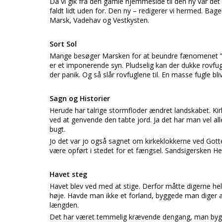
Da vi gik fra den gamle hjemmeside til den ny var det 
faldt lidt uden for. Den ny – redigerer vi hermed. Bagers
Marsk, Vadehav og Vestkysten.
Sort Sol
Mange besøger Marsken for at beundre fænomenet ”So
er et imponerende syn. Pludselig kan der dukke rovfu
der panik. Og så slår rovfuglene til. En masse fugle bl
Sagn og Historier
Herude har talrige stormfloder ændret landskabet. K
ved at genvende den tabte jord. Ja det har man vel a
bugt.
Jo det var jo også sagnet om kirkeklokkerne ved Gottes
være opført i stedet for et fængsel. Sandsigersken H
Havet steg
Havet blev ved med at stige. Derfor måtte digerne he
høje. Havde man ikke et forland, byggede man diger a
længden.
Det har været temmelig krævende dengang, man bygg