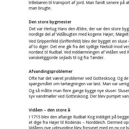
trillebøren til transport af jord. Man fandt senere på
man brugte.
Den store bygmester
Det var Hertug Hans den Ældre, der var den store byg
nordlige del af Vidåbugten med kogene Højer, Møgelt
Ved Grippenfeld (Griffenfeld) blev der bygget en sluse
af to diger. Det ene gik fra det sydlige Niebüll mod v
nordøst til Rudbøl. Ved inddæmningen af Vidåen ved 
vanskeliggjorde sejlads til og fra Tønder.
Afvandingsproblemer
Ofte har det været problemer ved Gotteskoog. Og de 
spørgsmålet om tørlægningen var løst. Man var uenige
Og så måtte man flere gange bygge nye sluser. Slusern
syv vandmøller ved Gotteskoog. Der blev pumpet vand
Vidåen – den store å
I 1715 blev den aflange Rudbøl Kog inddiget på begge
et dige fra Højer til Rödenäs – Norddeich. Dermed op
Vidåens nye udmunding blev forsynet med en ny og bek