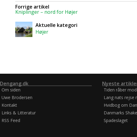
Forrige artikel
Kniplinger – nord for Højer
Aktuelle kategori
Højer
Dengang.dk
Nyeste artikle
Om siden
Tiden råber mod
Uwe Brodersen
Lang nats rejse 
Kontakt
Hvidbog om Dan
Links & Litteratur
Danmarks Shake
RSS Feed
Spadeslaget