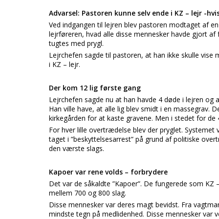
Advarsel: Pastoren kunne selv ende i KZ – lejr -hv
Ved indgangen til lejren blev pastoren modtaget af en 
lejrføreren, hvad alle disse mennesker havde gjort af 
tugtes med prygl.
Lejrchefen sagde til pastoren, at han ikke skulle vis
i KZ – lejr.
Der kom 12 lig første gang
Lejrchefen sagde nu at han havde 4 døde i lejren og a
Han ville have, at alle lig blev smidt i en massegr
kirkegården for at kaste gravene. Men i stedet for de 
For hver lille overtrædelse blev der pryglet. Systemet
taget i ”beskyttelsesarrest” på grund af politiske ov
den værste slags.
Kapoer var rene volds – forbrydere
Det var de såkaldte ”Kapoer”. De fungerede som KZ – 
mellem 700 og 800 slag.
Disse mennesker var deres magt bevidst. Fra vagtmand
mindste tegn på medlidenhed. Disse mennesker var 