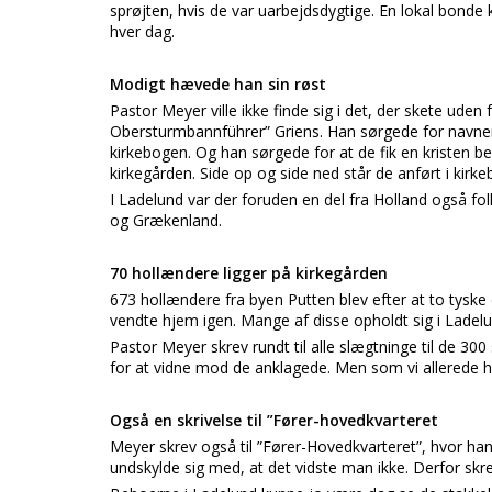
sprøjten, hvis de var uarbejdsdygtige. En lokal bonde k
hver dag.
Modigt hævede han sin røst
Pastor Meyer ville ikke finde sig i det, der skete uden
Obersturmbannführer” Griens. Han sørgede for navnene
kirkebogen. Og han sørgede for at de fik en kristen 
kirkegården. Side op og side ned står de anført i kirke
I Ladelund var der foruden en del fra Holland også folk
og Grækenland.
70 hollændere ligger på kirkegården
673 hollændere fra byen Putten blev efter at to tyske o
vendte hjem igen. Mange af disse opholdt sig i Ladelu
Pastor Meyer skrev rundt til alle slægtninge til de 30
for at vidne mod de anklagede. Men som vi allerede h
Også en skrivelse til ”Fører-hovedkvarteret
Meyer skrev også til ”Fører-Hovedkvarteret”, hvor han
undskylde sig med, at det vidste man ikke. Derfor skr