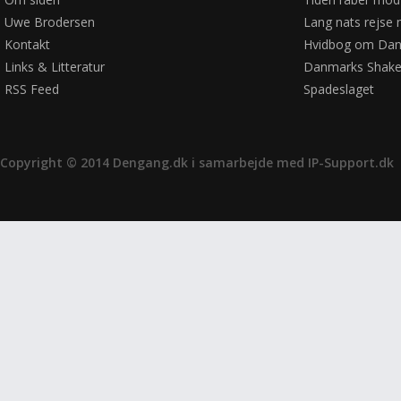
Uwe Brodersen
Lang nats rejse 
Kontakt
Hvidbog om Dan
Links & Litteratur
Danmarks Shake
RSS Feed
Spadeslaget
Copyright © 2014 Dengang.dk i samarbejde med
IP-Support.dk