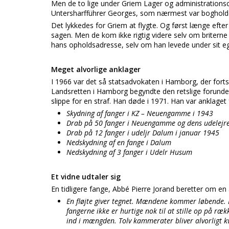
Men de to lige under Griem Lager og administrations
Untersharfführer Georges, som nærmest var bogholder, v
Det lykkedes for Griem at flygte. Og først længe eft
sagen. Men de kom ikke rigtig videre selv om briterne
hans opholdsadresse, selv om han levede under sit e
Meget alvorlige anklager
I 1966 var det så statsadvokaten i Hamborg, der fortsa
Landsretten i Hamborg begyndte den retslige forunder
slippe for en straf. Han døde i 1971. Han var anklaget 
Skydning af fanger i KZ – Neuengamme i 1943
Drab på 50 fanger i Neuengamme og dens udelejr
Drab på 12 fanger i udeljr Dalum i januar 1945
Nedskydning af en fange i Dalum
Nedskydning af 3 fanger i Udelr Husum
Et vidne udtaler sig
En tidligere fange, Abbé Pierre Jorand beretter om en 
En fløjte giver tegnet. Mændene kommer løbende. 
fangerne ikke er hurtige nok til at stille op på ræ
ind i mængden. Tolv kammerater bliver alvorligt kvæ