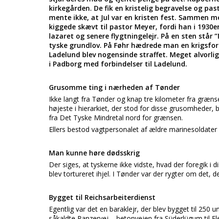
kirkegården. De fik en kristelig begravelse og p
mente ikke, at Jul var en kristen fest. Sammen me
kiggede skævt til pastor Meyer, fordi han i 1930e
lazaret og senere flygtningelejr. På en sten står 
tyske grundlov. På Føhr hædrede man en krigsforbr
Ladelund blev nogensinde straffet. Meget alvorlig
i Padborg med forbindelser til Ladelund.
Grusomme ting i nærheden af Tønder
Ikke langt fra Tønder og knap tre kilometer fra græn
højeste i hierarkiet, der stod for disse grusomheder, b
fra Det Tyske Mindretal nord for grænsen.
Ellers bestod vagtpersonalet af ældre marinesoldater 
Man kunne høre dødsskrig
Der siges, at tyskerne ikke vidste, hvad der foregik i
blev tortureret ihjel. I Tønder var der rygter om det, de
Bygget til Reichsarbeiterdienst
Egentlig var det en baraklejr, der blev bygget til 250 
såkaldte Panzervej – betonvejen fra Süderlügum til 