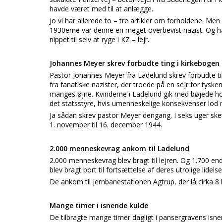
havde været med til at anlægge.
Jo vi har allerede to – tre artikler om forholdene. M
1930erne var denne en meget overbevist nazist. Og h
nippet til selv at ryge i KZ – lejr.
Johannes Meyer skrev forbudte ting i kirkebogen
Pastor Johannes Meyer fra Ladelund skrev forbudte ti
fra fanatiske nazister, der troede på en sejr for tysk
manges øjne. Kvinderne i Ladelund gik med bøjede 
det statsstyre, hvis umenneskelige konsekvenser lod
Ja sådan skrev pastor Meyer dengang. I seks uger ske
1. november til 16. december 1944.
2.000 menneskevrag ankom til Ladelund
2.000 menneskevrag blev bragt til lejren. Og 1.700 
blev bragt bort til fortsættelse af deres utrolige l
De ankom til jernbanestationen Agtrup, der lå cirka 8 
Mange timer i isnende kulde
De tilbragte mange timer dagligt i pansergravens isne