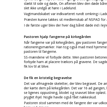
slæbt til side og døde, On aftenen blev den døde båre
slet ikke undgå at høre i Ladelund.
Vagtmandskabet var indkvarteret rundt omkring i Lade
Præsten kunne takkes sit medlemskab af NSPAD for at 
I de første uger blev der hver dag båret døde ind i lejr
Pastoren hjalp fangerne på kirkegården
Når fangerne var på kirkegården, gav pastoren fange
rationeringsmærker. Han tog også mad med hjemmefr
pastoren til fangerne.
SS-mændene vil forbyde dette. Men pastoren betonede
forbyde ham at placere trækors på gravene. De sagde
fik lov til at blive.
De fik en kristelig begravelse
Det var afmagrede skeletter, der blev begravet. De a
der kørte dem på kirkegården. Det var 16 ad gangen
se ligenes oppustning, blodet og snavset blive opløst.
pryglet ihjel. Nogle havde også fået nakkeskud.
Pastoren stod sammen med de fangere der var udko