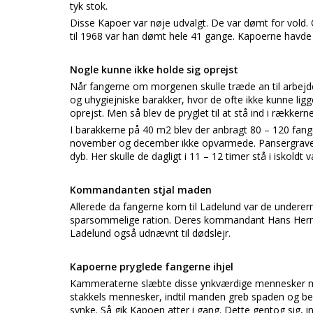
tyk stok.
Disse Kapoer var nøje udvalgt. De var dømt for vold.
til 1968 var han dømt hele 41 gange. Kapoerne havde ma
Nogle kunne ikke holde sig oprejst
Når fangerne om morgenen skulle træde an til arbejde
og uhygiejniske barakker, hvor de ofte ikke kunne li
oprejst. Men så blev de pryglet til at stå ind i rækkerne
I barakkerne på 40 m2 blev der anbragt 80 – 120 fange
november og december ikke opvarmede. Pansergraven, 
dyb. Her skulle de dagligt i 11 – 12 timer stå i iskoldt v
Kommandanten stjal maden
Allerede da fangerne kom til Ladelund var de underern
sparsommelige ration. Deres kommandant Hans Herman
Ladelund også udnævnt til dødslejr.
Kapoerne pryglede fangerne ihjel
Kammeraterne slæbte disse ynkværdige mennesker med
stakkels mennesker, indtil manden greb spaden og be
synke. Så gik Kapoen atter i gang. Dette gentog sig, i