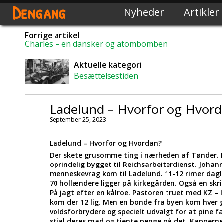
Dengang
Nyheder
Artikler
Forrige artikel
Charles – en dansker og atombomben
Aktuelle kategori
Besættelsestiden
Ladelund – Hvorfor og Hvor
September 25, 2023
Ladelund – Hvorfor og Hvordan?
Der skete grusomme ting i nærheden af Tønder. E
oprindelig bygget til Reichsarbeiterdienst. Johan
menneskevrag kom til Ladelund. 11-12 rimer dagli
70 hollændere ligger på kirkegården. Også en skriv
På jagt efter en kålroe. Pastoren truet med KZ – 
kom der 12 lig. Men en bonde fra byen kom hver 
voldsforbrydere og specielt udvalgt for at pine
stjal deres mad og tjente penge på det. Kapoerne