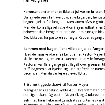
ham ved graven.
Kommandanten mente ikke at jul var en kristen 
Da lejrledelsen ville have udvidet kirkegården, henvi
begunstigelser for fangerne. Men Griem afviste groft j
Men der kom alligevel inspektion i lejren udført af e
behøvede ikke længere at arbejde. Forplejningen blev 
Det lykkedes for pastoren at nægte Kapoer adgang til k
Sammen med bager i Rens ville de hjælpe fanger t
Hvad der måske ikke er så kendt er, at Pastor Meyer ha
skulle ske over grænsen til Danmark. Han ville forsøg
Pastoren var flere gange gået illegalt over grænsen til
at få bageren til at hjælpe sig. Han drøftede de nærme
december. Men da var lejren blevet flyttet.
Briterne kiggede skævt til Pastor Meyer
Menigheden i Ladelund købte 4.000 kvadratmeter jord 
nordlige udkant. Og pastor Meyer fik også udarbejdet 
Selv med hans heltemodige indsats så briterne skævt 
1930erne. Han blev som så mange andre dømt til at la