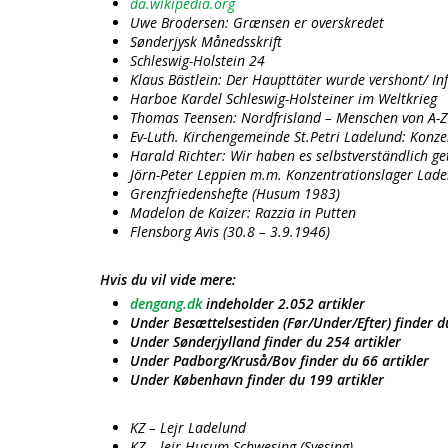
da.wikipedia.org
Uwe Brodersen: Grænsen er overskredet
Sønderjysk Månedsskrift
Schleswig-Holstein 24
Klaus Bästlein: Der Haupttäter wurde vershont/ In
Harboe Kardel Schleswig-Holsteiner im Weltkrieg
Thomas Teensen: Nordfrisland – Menschen von A-Z
Ev-Luth. Kirchengemeinde St.Petri Ladelund: Konz
Harald Richter: Wir haben es selbstverständlich 
Jörn-Peter Leppien m.m. Konzentrationslager Lad
Grenzfriedenshefte (Husum 1983)
Madelon de Kaizer: Razzia in Putten
Flensborg Avis (30.8 – 3.9.1946)
Hvis du vil vide mere:
dengang.dk
indeholder 2.052 artikler
Under Besættelsestiden (Før/Under/Efter) finder d
Under Sønderjylland finder du 254 artikler
Under Padborg/Kruså/Bov finder du 66 artikler
Under København finder du 199 artikler
KZ – Lejr Ladelund
KZ – lejr Husum-Schwesing (Svesing)