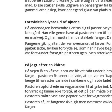
Beboerne i Ladelund kunne jo være dag se de stakkels 
mad. Disse stakler skulle udgrave en pansergrav fra b
gammel arbejdslejr, hvor der egentlig kun var plads til
Fortvivlelsen lyste ud af øjnene
På andendagen henvendte Griems sig til pastor Meyer
kirkegård. Han ville gerne have at pastoren kom til le
en markvej. Og her mødte han de stakkels fanger. De va
Fangerne gik i pjalter, der var oversmurt af farver. F
pjalteklædte, hvilken forbrydelse, som han havde be
var forsvundet forsøgte pastoren igen. Men atter k
På jagt efter en kålroe
På vejen lå en kålroe, som var blevet tabt under hje
fange – pastoren fik senere at vide, at det var en ”K
længe til han atter var inde i rækkerne og havde ladet 
Pastoren opfordrede nu vagtmanden til at gribe ind. M
forvirret og kunne ikke forstå, at det på den måde blev
Pastoren måtte vise sine papirer over for vagtmanden
Pastoren så, at fangerne ikke gik men nærmest vaklede.
fanger.