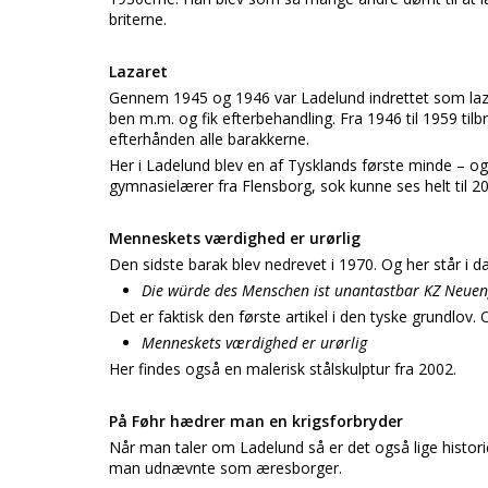
briterne.
Lazaret
Gennem 1945 og 1946 var Ladelund indrettet som laza
ben m.m. og fik efterbehandling. Fra 1946 til 1959 til
efterhånden alle barakkerne.
Her i Ladelund blev en af Tysklands første minde – og
gymnasielærer fra Flensborg, sok kunne ses helt til 201
Menneskets værdighed er urørlig
Den sidste barak blev nedrevet i 1970. Og her står i d
Die würde des Menschen ist unantastbar KZ Neu
Det er faktisk den første artikel i den tyske grundlov
Menneskets værdighed er urørlig
Her findes også en malerisk stålskulptur fra 2002.
På Føhr hædrer man en krigsforbryder
Når man taler om Ladelund så er det også lige hist
man udnævnte som æresborger.