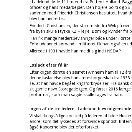
I Ladelund døde 111 mænd fra Putten i Holland. Bagg
officer og hans medarbejder. Den højere politi og SS
sammen med Friedrich Christiansen besluttet, hvad der 
blev han henrettet.
Friedrich Christiansen, der stammede fra Wyk på øen
fra byen skulle i tyske KZ – lejre. Børn og kvinder fra
Han fik mange hædersbevisninger både under Første 
Føhr uddannet sømand. I militæret fik han også en ud
Allerede i 1931 havde han meldt sig ind i NSDAP
Løsladt efter få år
Efter krigen dømte en særret i Arnheim ham til 12 års 
denne løsladelse blev hans æresborgerskab fra 1933 f
se, at han havde begået krigsforbrydelser. Fra dansk 
sit gamle navn Storegade igen. Og først i 2016 læng
proforma”, som man sagde skulle tages fra ham.
Ingen af de tre ledere i Ladelund blev nogensind
Vi skal da også lige kort ind på lederen af både Hus
andre, som det lykkedes at forsvinde sporløst. Brit
ågså Kapoerne blev der efterforsket i.