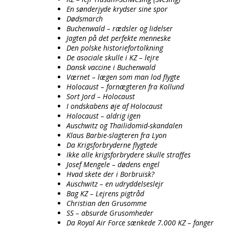
En sønderjyde krydser sine spor
Dødsmarch
Buchenwald – rædsler og lidelser
Jagten på det perfekte menneske
Den polske historiefortolkning
De asociale skulle i KZ – lejre
Dansk vaccine i Buchenwald
Værnet – lægen som man lod flygte
Holocaust – fornægteren fra Kollund
Sort Jord – Holocaust
I ondskabens øje af Holocaust
Holocaust – aldrig igen
Auschwitz og Thailidomid-skandalen
Klaus Barbie-slagteren fra Lyon
Da Krigsforbryderne flygtede
Ikke alle krigsforbrydere skulle straffes
Josef Mengele – dødens engel
Hvad skete der i Borbruisk?
Auschwitz – en udryddelseslejr
Bag KZ – Lejrens pigtråd
Christian den Grusomme
SS – absurde Grusomheder
Da Royal Air Force sænkede 7.000 KZ – fanger