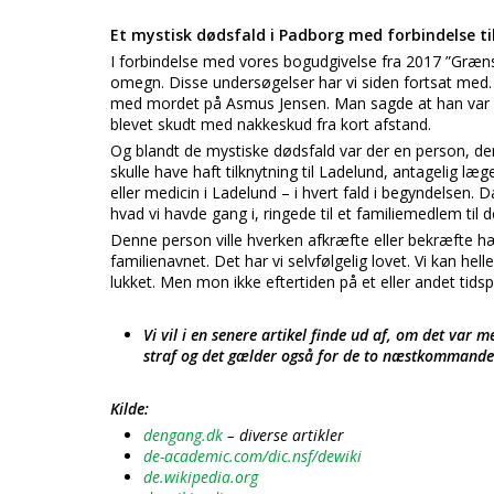
Et mystisk dødsfald i Padborg med forbindelse ti
I forbindelse med vores bogudgivelse fra 2017 ”Græn
omegn. Disse undersøgelser har vi siden fortsat med. 
med mordet på Asmus Jensen. Man sagde at han var sk
blevet skudt med nakkeskud fra kort afstand.
Og blandt de mystiske dødsfald var der en person, der
skulle have haft tilknytning til Ladelund, antagelig læ
eller medicin i Ladelund – i hvert fald i begyndelsen.
hvad vi havde gang i, ringede til et familiemedlem ti
Denne person ville hverken afkræfte eller bekræft
familienavnet. Det har vi selvfølgelig lovet. Vi kan h
lukket. Men mon ikke eftertiden på et eller andet ti
Vi vil i en senere artikel finde ud af, om det va
straf og det gælder også for de to næstkommandere
Kilde:
dengang.dk
– diverse artikler
de-academic.com/dic.nsf/dewiki
de.wikipedia.org