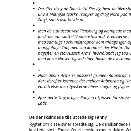
Derefter drog de Danske til Slesvig, hvor de blev s
uhyre Mængde tydske Tropper og drog Nord paa hel
Flugt, saa travlt havde de.
Men de standsede ved Flensborg og kæmpede med vo
fordi der var sluttet Vaabenstilstand. Preusserne i
med samtlige Forbundstropper kom tilbage igen og
mangfoldige Tab, men saa kommer der Hjælp. Da 
bagefter en storrussisk Armé, hvoriblandt jeg saa
med korte Næser, og ved siden havde de overmaa
–
Naar denne Armé er passeret gennem Aabenraa, sa
Kort derefter kommer det mellem Aabenraa og Hader
Forbitrelse, men Tydskerne bliver slagne og flygter 
Efter dette Slag drager Kongen i Spidsen for sin 
Ende.
De dansksindede tilsluttede sig Fanny
Rygtet om disse syner spredte sig. De dansksindede i
knyttede sig til
Fanny.
Og et venskab med redaktør
Fr