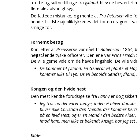
trætte og sultne tilbage fra
Jylland,
blev de beværtet 
flere blev alvorligt syg.
De fattede mistanke, og mente at
Fru Petersen
ville 
hende. I sidste øjeblik lykkedes det for en dragon –
smage for.
Fornemt besøg
Kort efter at
Preusserne
var nået til
Aabenraa
i 1864, 
højtstående tyske officerer. Den ene var
Prins Friedri
De ville gerne vide om de havde krigsheld. De ville vi
De kommer til Jylland. En General vil plante et Fla
kommer ikke til Fyn. De vil beholde Sønderjylland
Kongen og den hvide hest
Den mest kendte forudsigelse fra
Fanny
er dog sikker
Jeg tror nu det varer længe, inden vi bliver dansk
bliver ikke Christian den Niende, der kommer he
på en hvid Hest, og er en Mand i den bedste Alder,
imod ham, men ikke et bekendt Ansigt, har jeg set
Kilde: