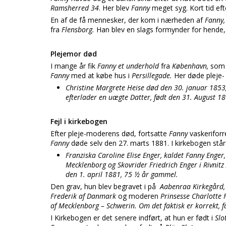
Ramsherred 34
. Her blev
Fanny
meget syg. Kort tid ef
En af de få mennesker, der kom i nærheden af
Fanny
fra
Flensborg.
Han blev en slags formynder for hende, 
Plejemor død
I mange år fik
Fanny et underhold
fra
København,
som
Fanny
med at købe hus i
Persillegade.
Her døde pleje-
Christine Margrete Heise død den 30. januar 1853,
efterlader en uægte Datter, født den 31. August 18
Fejl i kirkebogen
Efter pleje-moderens død, fortsatte
Fanny
vaskerifor
Fanny
døde selv den 27. marts 1881. I kirkebogen står
Franziska Caroline Elise Enger, kaldet Fanny Enger
Mecklenborg og Skovrider Friedrich Enger i Rivnit
den 1. april 1881, 75 ½ år gammel.
Den grav, hun blev begravet i på
Aabenraa Kirkegård
Frederik af Danmark
og moderen
Prinsesse Charlotte 
af Mecklenborg – Schwerin. Om det faktisk er korrekt, får
I Kirkebogen er det senere indført, at hun er født i
Slo