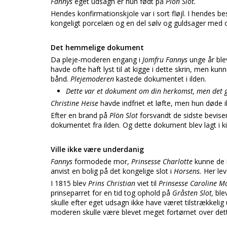
Fannys
eget udsagn er hun født på
Plön Slot.
Hendes konfirmationskjole var i sort fløjl. I hendes b
kongeligt porcelæn og en del sølv og guldsager med 
Det hemmelige dokument
Da pleje-moderen engang i
Jomfru Fannys
unge år ble
havde ofte haft lyst til at kigge i dette skrin, men kun
bånd.
Plejemoderen
kastede dokumentet i ilden.
Dette var et dokument om din herkomst, men det ga
Christine Heise
havde indfriet et løfte, men hun døde i
Efter en brand på
Plön Slot
forsvandt de sidste beviser
dokumentet fra ilden. Og dette dokument blev lagt i k
Ville ikke være underdanig
Fannys
formodede mor,
Prinsesse Charlotte
kunne de i
anvist en bolig på det kongelige slot i
Horsens.
Her le
I 1815 blev
Prins Christian
viet til
Prinsesse Caroline M
prinseparret for en tid tog ophold på
Gråsten Slot,
ble
skulle efter eget udsagn ikke have været tilstrækkeli
moderen skulle være blevet meget fortørnet over det