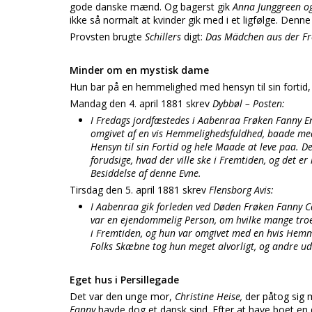
gode danske mænd. Og bagerst gik
Anna Junggreen o
ikke så normalt at kvinder gik med i et ligfølge. Denn
Provsten brugte
Schillers
digt:
Das Mädchen aus der 
Minder om en mystisk dame
Hun bar på en hemmelighed med hensyn til sin fortid
Mandag den 4. april 1881 skrev
Dybbøl – Posten:
I Fredags jordfæstedes i Aabenraa Frøken Fanny E
omgivet af en vis Hemmelighedsfuldhed, baade me
Hensyn til sin Fortid og hele Maade at leve paa. D
forudsige, hvad der ville ske i Fremtiden, og det er 
Besiddelse af denne Evne.
Tirsdag den 5. april 1881 skrev
Flensborg Avis:
I Aabenraa gik forleden ved Døden Frøken Fanny 
var en ejendommelig Person, om hvilke mange troe
i Fremtiden, og hun var omgivet med en hvis Hemmel
Folks Skæbne tog hun meget alvorligt, og andre 
Eget hus i Persillegade
Det var den unge mor,
Christine Heise,
der påtog sig 
Fanny
havde dog et dansk sind. Efter at have boet en 