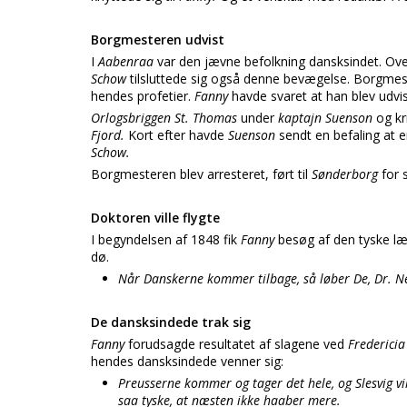
Borgmesteren udvist
I
Aabenraa
var den jævne befolkning dansksindet. Ove
Schow
tilsluttede sig også denne bevægelse. Borgme
hendes profetier.
Fanny
havde svaret at han blev udvis
Orlogsbriggen St. Thomas
under
kaptajn Suenson
og kr
Fjord.
Kort efter havde
Suenson
sendt en befaling at e
Schow.
Borgmesteren blev arresteret, ført til
Sønderborg
for 
Doktoren ville flygte
I begyndelsen af 1848 fik
Fanny
besøg af den tyske l
dø.
Når Danskerne kommer tilbage, så løber De, Dr. 
De dansksindede trak sig
Fanny
forudsagde resultatet af slagene ved
Frederici
hendes dansksindede venner sig:
Preusserne kommer og tager det hele, og Slesvig vil
saa tyske, at næsten ikke haaber mere.