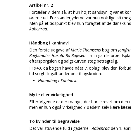
Artikel nr. 2
Fortæller vi dem så, at hun højst sandsynlig var et ko
ørerne ud. For sønderjyderne var hun nok lige så meg
Men på et tidspunkt blev hun foragtet af de dansksind
Aabenraa.
Håndbog i kaninavl
Den første udgave af
Marie Thomsens
bog om
Jomfru
Boghandler Harald Bo Bojesen –
min gamle arbejdspla
efterspørgslen og salgskurven steg betragtelig.
I 1940, da bogen havde nået 7. oplag, blev den forbu
tid solgt illegalt under bestillingskoden:
Haandbog i Kaninavl.
Myte eller virkelighed
Efterfølgende er der mange, der har skrevet om den
men er hun også virkelighed ? Bedøm selv kære læser
To kvinder til begravelse
Det var stuvende fuld i gaderne i
Aabenraa
den 1. apr