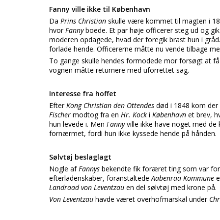
Fanny ville ikke til København
Da
Prins Christian
skulle være kommet til magten i 18
hvor
Fanny
boede. Et par høje officerer steg ud og gik
moderen opdagede, hvad der foregik brast hun i grå
forlade hende. Officererne måtte nu vende tilbage me
To gange skulle hendes formodede mor forsøgt at få 
vognen måtte returnere med uforrettet sag.
Interesse fra hoffet
Efter
Kong Christian den Ottendes
død i 1848 kom der
Fischer
modtog fra en
Hr. Kock
i
København
et brev, 
hun levede i. Men
Fanny
ville ikke have noget med de 
fornærmet, fordi hun ikke kyssede hende på hånden.
Sølvtøj beslaglagt
Nogle af
Fannys
bekendte fik foræret ting som var fo
efterladenskaber, foranstaltede
Aabenraa Kommune
e
Landraad von Leventzau
en del sølvtøj med krone på.
Von Leventzau
havde været overhofmarskal under
Chr