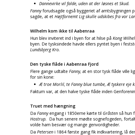
Dannevirke vil falde, uden at der løsnes et Skud.
Fanny
forudsagde også byggeriet af amtsbygningen 
sagde, at et
Højtfornemt Lig skulle udskibes fra vor La
Wilhelm kom ikke til Aabenraa
Hun blev inviteret ind i byen for at hilse på
Kong Wilhe
byen. De tysksindede havde ellers pyntet byen i fests
Lundsbjerg Kro.
Den tyske flåde i Aabenraa Fjord
Flere gange udtalte
Fanny,
at en stor tysk flåde ville li
for sin kone:
Æ troe Morlil, te Fanny blue tumbe, Æ tyskere eje 
Faktum var, at den halve tyske flåde inden Genforen
Truet med hængning
Da
Fanny
engang i 1850erne kørte til
Gråsten
så hun 
Hostrup.
Da hun senere mødte sognefogeden, fortalte h
volde ham besvær og mange genvordigheder.
Da
Petersen
i 1864 første gang fik indkvartering, lå 