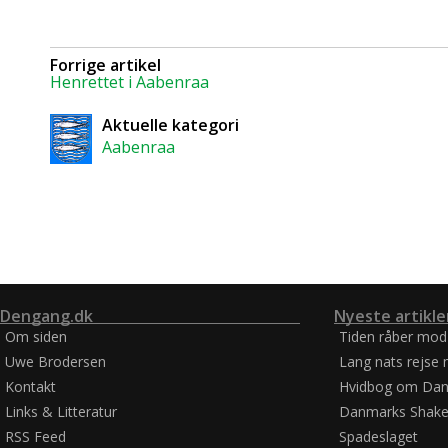
Forrige artikel
Henrettet i Aabenraa
Aktuelle kategori
Aabenraa
Dengang.dk
Nyeste artikle
Om siden
Tiden råber mod
Uwe Brodersen
Lang nats rejse 
Kontakt
Hvidbog om Dan
Links & Litteratur
Danmarks Shake
RSS Feed
Spadeslaget