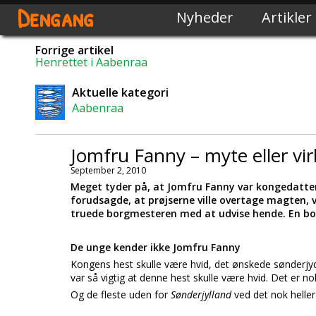
Dengang
Nyheder
Artikler
Forrige artikel
Henrettet i Aabenraa
Aktuelle kategori
Aabenraa
Jomfru Fanny – myte eller vir
September 2, 2010
Meget tyder på, at Jomfru Fanny var kongedatter
forudsagde, at prøjserne ville overtage magten, 
truede borgmesteren med at udvise hende. En bo
De unge kender ikke Jomfru Fanny
Kongens hest skulle være hvid, det ønskede sønderjyd
var så vigtig at denne hest skulle være hvid. Det er 
Og de fleste uden for
Sønderjylland
ved det nok heller