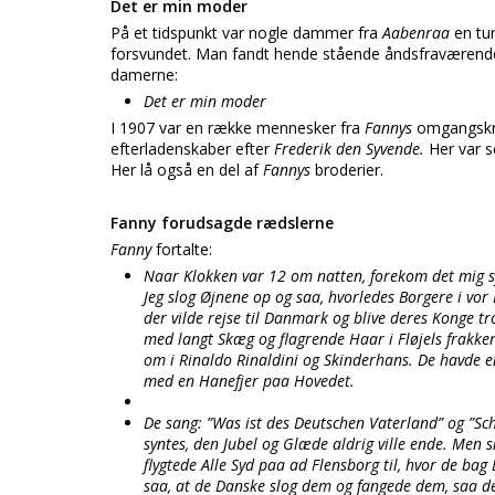
Det er min moder
På et tidspunkt var nogle dammer fra
Aabenraa
en tu
forsvundet. Man fandt hende stående åndsfraværende 
damerne:
Det er min moder
I 1907 var en række mennesker fra
Fannys
omgangskr
efterladenskaber efter
Frederik den Syvende.
Her var s
Her lå også en del af
Fannys
broderier.
Fanny forudsagde rædslerne
Fanny
fortalte:
Naar Klokken var 12 om natten, forekom det mig s
Jeg slog Øjnene op og saa, hvorledes Borgere i vo
der vilde rejse til Danmark og blive deres Konge t
med langt Skæg og flagrende Haar i Fløjels frakker
om i Rinaldo Rinaldini og Skinderhans. De havde 
med en Hanefjer paa Hovedet.
De sang: ”Was ist des Deutschen Vaterland” og ”Sc
syntes, den Jubel og Glæde aldrig ville ende. Me
flygtede Alle Syd paa ad Flensborg til, hvor de ba
saa, at de Danske slog dem og fangede dem, saa de