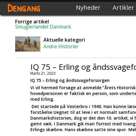
Dengang
Nyheder
Artikler
Forrige artikel
Smuglerlandet Danmark
Aktuelle kategori
Andre Historier
IQ 75 – Erling og åndssvagef
Marts 21, 2023
IQ 75 – Erling og åndssvageforsorgen
Vi vil hermed forsøge at anmelde ”Årets Historisk
hovedpersonen er faktisk en person, som underteg
med Erling.
Det startede på Vesterbro i 1940. Han kunne læs
forståelse Uegnet til at leve i et normalt samfund
Danmarkshistorien, dog er det den 10. artikel, vi
gemt væk. I Danmark gik man forrest med tvangsi
Erlings skæbne. Hans skæbne satte sine spor. Me