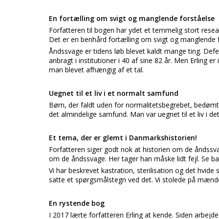
En fortælling om svigt og manglende forståelse
Forfatteren til bogen har ydet et temmelig stort resea
Det er en benhård fortælling om svigt og manglende f
Åndssvage er tidens løb blevet kaldt mange ting. Defe
anbragt i institutioner i 40 af sine 82 år. Men Erling
man blevet afhængig af et tal.
Uegnet til et liv i et normalt samfund
Børn, der faldt uden for normalitetsbegrebet, bedømt e
det almindelige samfund. Man var uegnet til et liv i d
Et tema, der er glemt i Danmarkshistorien!
Forfatteren siger godt nok at historien om de åndssva
om de åndssvage. Her tager han måske lidt fejl. Se bar
Vi har beskrevet kastration, sterilisation og det hvide
satte et spørgsmålstegn ved det. Vi stolede på mændene i
En rystende bog
I 2017 lærte forfatteren Erling at kende. Siden arbej