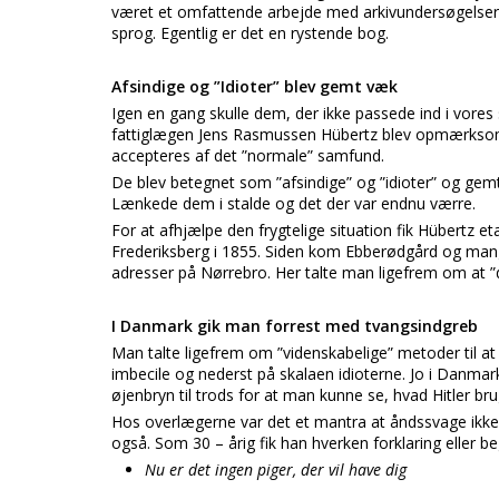
været et omfattende arbejde med arkivundersøgelser o
sprog. Egentlig er det en rystende bog.
Afsindige og ”Idioter” blev gemt væk
Igen en gang skulle dem, der ikke passede ind i vore
fattiglægen Jens Rasmussen Hübertz blev opmærksom 
accepteres af det ”normale” samfund.
De blev betegnet som ”afsindige” og ”idioter” og gem
Lænkede dem i stalde og det der var endnu værre.
For at afhjælpe den frygtelige situation fik Hübertz e
Frederiksberg i 1855. Siden kom Ebberødgård og mange
adresser på Nørrebro. Her talte man ligefrem om at 
I Danmark gik man forrest med tvangsindgreb
Man talte ligefrem om ”videnskabelige” metoder til a
imbecile og nederst på skalaen idioterne. Jo i Danma
øjenbryn til trods for at man kunne se, hvad Hitler bru
Hos overlægerne var det et mantra at åndssvage ikke s
også. Som 30 – årig fik han hverken forklaring eller b
Nu er det ingen piger, der vil have dig