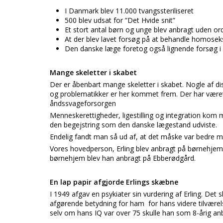
I Danmark blev 11.000 tvangssteriliseret
500 blev udsat for ”Det Hvide snit”
Et stort antal børn og unge blev anbragt uden or
At der blev lavet forsøg på at behandle homoseks
Den danske læge foretog også lignende forsøg i 
Mange skeletter i skabet
Der er åbenbart mange skeletter i skabet. Nogle af diss
og problematikker er her kommet frem. Der har være
åndssvageforsorgen
Menneskerettigheder, ligestilling og integration ko
den begejstring som den danske lægestand udviste.
Endelig fandt man så ud af, at det måske var bedre me
Vores hovedperson, Erling blev anbragt på børnehjemm
børnehjem blev han anbragt på Ebberødgård.
En lap papir afgjorde Erlings skæbne
I 1949 afgav en psykiater sin vurdering af Erling. Det 
afgørende betydning for ham for hans videre tilværel
selv om hans IQ var over 75 skulle han som 8-årig a