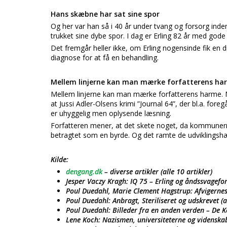
Hans skæbne har sat sine spor
Og her var han så i 40 år under tvang og forsorg ind
trukket sine dybe spor. I dag er Erling 82 år med gode
Det fremgår heller ikke, om Erling nogensinde fik en 
diagnose for at få en behandling.
Mellem linjerne kan man mærke forfatterens ha
Mellem linjerne kan man mærke forfatterens harme. Me
at Jussi Adler-Olsens krimi ”Journal 64”, der bl.a. fore
er uhyggelig men oplysende læsning.
Forfatteren mener, at det skete noget, da kommunerne 
betragtet som en byrde. Og det ramte de udviklings
Kilde:
dengang.dk
– diverse artikler (alle 10 artikler)
Jesper Vaczy Kragh: IQ 75 – Erling og åndssvagefo
Poul Duedahl, Marie Clement Hagstrup: Afvigerne
Poul Duedahl: Anbragt, Steriliseret og udskrevet (a
Poul Duedahl: Billeder fra en anden verden – De Ke
Lene Koch: Nazismen, universiteterne og vidensk