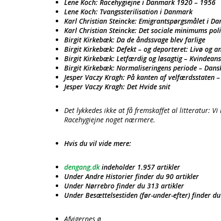
Lene Koch: Racehygiejne i Danmark 1920 – 1956
Lene Koch: Tvangssterilisation i Danmark
Karl Christian Steincke: Emigrantspørgsmålet i D
Karl Christian Steincke: Det sociale minimums poli
Birgit Kirkebæk: Da de åndssvage blev farlige
Birgit Kirkebæk: Defekt – og deporteret: Livø og a
Birgit Kirkebæk: Letfærdig og løsagtig – Kvindean
Birgit Kirkebæk: Normaliseringens periode – Dan
Jesper Vaczy Kragh: På kanten af velfærdsstaten –
Jesper Vaczy Kragh: Det Hvide snit
Det lykkedes ikke at få fremskaffet al litteratur: V
Racehygiejne noget nærmere.
Hvis du vil vide mere:
dengang.dk
indeholder 1.957 artikler
Under Andre Historier finder du 90 artikler
Under Nørrebro finder du 313 artikler
Under Besættelsestiden (før-under-efter) finder du
Afvigernes ø