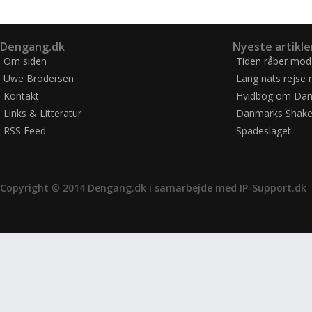
Dengang.dk
Nyeste artikle
Om siden
Tiden råber mod
Uwe Brodersen
Lang nats rejse 
Kontakt
Hvidbog om Dan
Links & Litteratur
Danmarks Shake
RSS Feed
Spadeslaget
Copyright © 2014 Dengang.dk i samarbejde med
IP-Support.dk