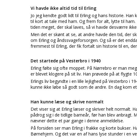
Vi havde ikke altid tid til Erling
Jo jeg kendte godt lidt til Erling og hans historie. Ha
til kort at tale med ham. Og frem for alt, lytte til ham
tiden meget, der skal laves, så vi havde desværre ikke
Men det er skønt at se, at andre havde den tid, der sku
om Erling og åndssvageforsorgen. Og så er det endda bl
fremmest til Erling, der fik fortalt sin historie til en, der
Det startede på Vesterbro i 1940
Erling følte sig ofte moppet. På Nørrebro er man meg
er blevet klogere på sit liv. Han prøvede på at flygte 
Erlings liv begyndte i en lille lejlighed på Vesterbro i
kunne ikke løbe så godt som de andre. En dag kom et s
Han kunne læse og skrive normalt
Det viser sig at Erling læser og skriver helt normalt
pådrog sig i de tidlige barneår, før han blev anbragt. M
nævner dette et par gange i denne anmeldelse.
På forsiden ser man Erling i frakke og korte bukser. H
Børnehjem. Og det var en af hans lyse stunder i en ver