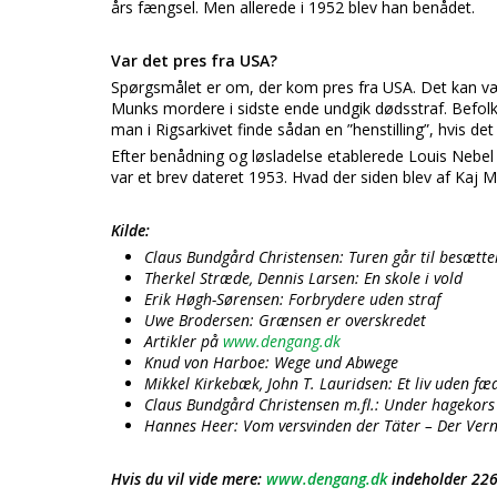
års fængsel. Men allerede i 1952 blev han benådet.
Var det pres fra USA?
Spørgsmålet er om, der kom pres fra USA. Det kan vær
Munks mordere i sidste ende undgik dødsstraf. Befolkn
man i Rigsarkivet finde sådan en ”henstilling”, hvis det
Efter benådning og løsladelse etablerede Louis Nebel 
var et brev dateret 1953. Hvad der siden blev af Kaj 
Kilde:
Claus Bundgård Christensen: Turen går til besætt
Therkel Stræde, Dennis Larsen: En skole i vold
Erik Høgh-Sørensen: Forbrydere uden straf
Uwe Brodersen: Grænsen er overskredet
Artikler på
www.dengang.dk
Knud von Harboe: Wege und Abwege
Mikkel Kirkebæk, John T. Lauridsen: Et liv uden f
Claus Bundgård Christensen m.fl.: Under hagekors
Hannes Heer: Vom versvinden der Täter – Der Verni
Hvis du vil vide mere:
www.dengang.dk
indeholder 226 