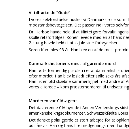
Vi tilhørte de ”Gode”
I vores selvforståelse husker vi Danmarks rolle som d
modstandsbevægelsen. Det passer ind i vores selvfor
Dr. Harboe havde held til at tilintetgøre forvaltninge
skulle retsforfølges. Konen levede med en af hans næ
Zeitung havde held til at skjule sine forbrydelser.
Søren Kam blev 93 år. Han blev en af de mest promin
Danmarkshistoriens mest afgørende mord
Han førte formentlig pistolen i et af danmarkshistori
efter mordet. Han blev løsladt efter sølle seks års a
Han fik en blid skæbne sammenlignet med andre af An
vores allierede – kom præstemorderen til undsætning
Morderen var CIA-agent
Det daværende CIA hyrede i Anden Verdenskrigs sidste
amerikanske krigsdokumenter. Schweiziskfødte Louis 
Det danske politi gjorde et stort arbejde for at opkl
ud i årevis. Han og hans fire medgerningsmænd undgik