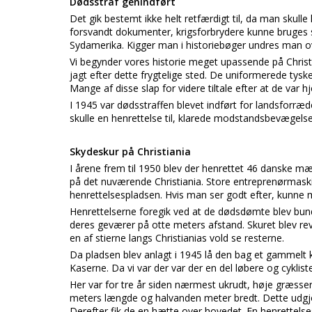
Dødsstraf genindført
Det gik bestemt ikke helt retfærdigt til, da man skulle
forsvandt dokumenter, krigsforbrydere kunne bruges 
Sydamerika. Kigger man i historiebøger undres man
Vi begynder vores historie meget upassende på Christi
jagt efter dette frygtelige sted. De uniformerede tysk
Mange af disse slap for videre tiltale efter at de v
I 1945 var dødsstraffen blevet indført for landsforræ
skulle en henrettelse til, klarede modstandsbevægelsen
Skydeskur på Christiania
I årene frem til 1950 blev der henrettet 46 danske mæ
på det nuværende Christiania. Store entreprenørmaskin
henrettelsespladsen. Hvis man ser godt efter, kunne m
Henrettelserne foregik ved at de dødsdømte blev bundet
deres geværer på otte meters afstand. Skuret blev reve
en af stierne langs Christianias vold se resterne.
Da pladsen blev anlagt i 1945 lå den bag et gammel
Kaserne. Da vi var der var der en del løbere og cykliste
Her var for tre år siden nærmest ukrudt, høje græss
meters længde og halvanden meter bredt. Dette udgjo
Derefter fik de en hætte over hovedet. En henrettelses