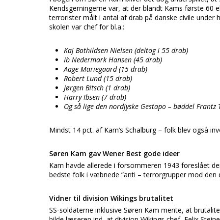
Kendsgerningerne var, at der blandt Kams første 60 e
terrorister målt i antal af drab på danske civile unde
skolen var chef for bl.a.:
Kaj Bothildsen Nielsen (deltog i 55 drab)
Ib Nedermark Hansen (45 drab)
Aage Mariegaard (15 drab)
Robert Lund (15 drab)
Jørgen Bitsch (1 drab)
Harry Ibsen (7 drab)
Og så lige den nordjyske Gestapo – bøddel Frantz 
Mindst 14 pct. af Kam’s Schalburg – folk blev også invo
Søren Kam gav Wener Best gode ideer
Kam havde allerede i forsommeren 1943 foreslået de
bedste folk i væbnede ”anti – terrorgrupper mod d
Vidner til division Wikings brutalitet
SS-soldaterne inklusive Søren Kam mente, at brutali
bilde læseren ind, at division Wikings chef, Felix Stei