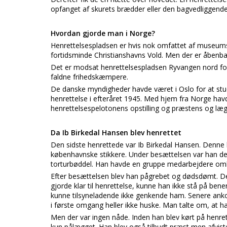
opfanget af skurets brædder eller den bagvedliggende
Hvordan gjorde man i Norge?
Henrettelsespladsen er hvis nok omfattet af museums
fortidsminde Christianshavns Vold. Men der er åbenbar
Det er modsat henrettelsespladsen Ryvangen nord for
faldne frihedskæmpere.
De danske myndigheder havde været i Oslo for at stud
henrettelse i efteråret 1945. Med hjem fra Norge havd
henrettelsespelotonens opstilling og præstens og læ
Da Ib Birkedal Hansen blev henrettet
Den sidste henrettede var Ib Birkedal Hansen. Denne h
københavnske stikkere. Under besættelsen var han de
torturbøddel. Han havde en gruppe medarbejdere omkr
Efter besættelsen blev han pågrebet og dødsdømt. Den
gjorde klar til henrettelse, kunne han ikke stå på b
kunne tilsyneladende ikke genkende ham. Senere an
i første omgang heller ikke huske. Man talte om, at ha
Men der var ingen nåde. Inden han blev kørt på henre
kun pålægget. Han blev også tilbudt præst men afviste