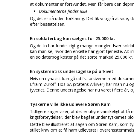
at dokumenter er forsvundet. Men får bare den depr
Dokumenterne findes ikke
Og det er så uden forklaring. Det fik vi også at vide,
efter besættelsen.
En soldaterbog kan sælges for 25.000 kr.
Og de to har fundet rigtig mange mangler. Især soldater
kan man se, hvor den enkelte har gjort tjeneste. Alt i
en soldaterbog koster på det sorte marked 25.000 kr.
En systematisk undersøgelse på arkivet
Hvis en nynazist kan gå ud fra arkiverne med dokument
Efraim Zuroff. Hos SA (Statens Arkiver) har man nu o
tyveriet. Denne undersøgelse har nu varet i flere år, o
Tyskerne ville ikke udlevere Søren Kam
Tidligere sager viser, at det er uhyre vanskeligt at få
krigsforbrydelser, der blev begået under tyskernes bl
Dette blev illustreret af sagen om Søren Kam, som tysk
stillet krav om at få ham udleveret i overensstemmel