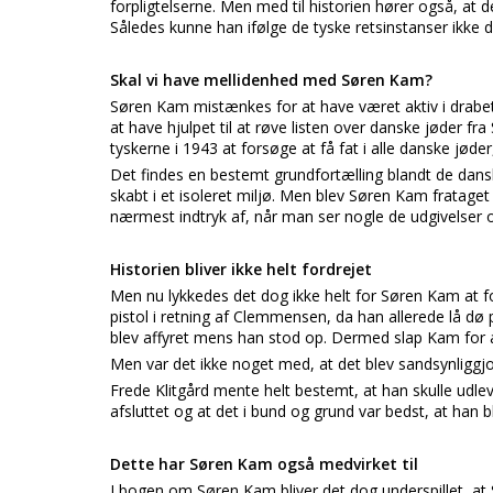
forpligtelserne. Men med til historien hører også, at
Således kunne han ifølge de tyske retsinstanser ikk
Skal vi have mellidenhed med Søren Kam?
Søren Kam mistænkes for at have været aktiv i drabet
at have hjulpet til at røve listen over danske jøder f
tyskerne i 1943 at forsøge at få fat i alle danske jøder
Det findes en bestemt grundfortælling blandt de dans
skabt i et isoleret miljø. Men blev Søren Kam fratage
nærmest indtryk af, når man ser nogle de udgivelser 
Historien bliver ikke helt fordrejet
Men nu lykkedes det dog ikke helt for Søren Kam at for
pistol i retning af Clemmensen, da han allerede lå d
blev affyret mens han stod op. Dermed slap Kam for at 
Men var det ikke noget med, at det blev sandsynliggjo
Frede Klitgård mente helt bestemt, at han skulle udl
afsluttet og at det i bund og grund var bedst, at han b
Dette har Søren Kam også medvirket til
I bogen om Søren Kam bliver det dog underspillet, at 