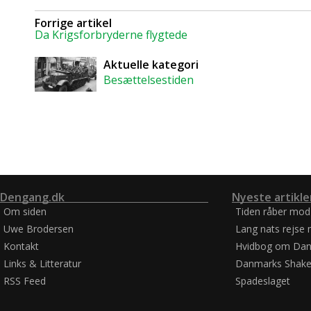
Forrige artikel
Da Krigsforbryderne flygtede
Aktuelle kategori
Besættelsestiden
Dengang.dk
Nyeste artikle
Om siden
Tiden råber mod
Uwe Brodersen
Lang nats rejse 
Kontakt
Hvidbog om Dan
Links & Litteratur
Danmarks Shake
RSS Feed
Spadeslaget