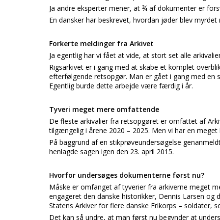
Ja andre eksperter mener, at ¾ af dokumenter er fors
En dansker har beskrevet, hvordan jøder blev myrdet 
Forkerte meldinger fra Arkivet
Ja egentlig har vi fået at vide, at stort set alle arkival
Rigsarkivet er i gang med at skabe et komplet overblik
efterfølgende retsopgør. Man er gået i gang med en
Egentlig burde dette arbejde være færdig i år.
Tyveri meget mere omfattende
De fleste arkivalier fra retsopgøret er omfattet af Arkiv
tilgængelig i årene 2020 – 2025. Men vi har en meget l
På baggrund af en stikprøveundersøgelse genanmeldte 
henlagde sagen igen den 23. april 2015.
Hvorfor undersøges dokumenterne først nu?
Måske er omfanget af tyverier fra arkiverne meget me
engageret den danske historikker, Dennis Larsen og 
Statens Arkiver for flere danske Frikorps – soldater, so
Det kan så undre, at man først nu begynder at undersø