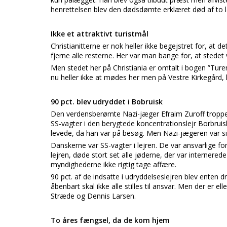
henrettelsen blev den dødsdømte erklæret død af to 
Ikke et attraktivt turistmål
Christianitterne er nok heller ikke begejstret for, at de
fjerne alle resterne. Her var man bange for, at stedet v
Men stedet her på Christiania er omtalt i bogen ”Ture
nu heller ikke at mødes her men på Vestre Kirkegård,
90 pct. blev udryddet i Bobruisk
Den verdensberømte Nazi-jæger Efraim Zuroff troppe
SS-vagter i den berygtede koncentrationslejr Borbruis
levede, da han var på besøg. Men Nazi-jægeren var sik
Danskerne var SS-vagter i lejren. De var ansvarlige for 
lejren, døde stort set alle jøderne, der var internere
myndighederne ikke rigtig tage affære.
90 pct. af de indsatte i udryddelseslejren blev enten
åbenbart skal ikke alle stilles til ansvar. Men der er e
Stræde og Dennis Larsen.
To åres fængsel, da de kom hjem