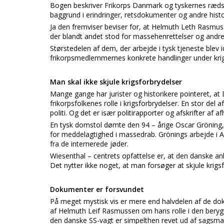
Bogen beskriver Frikorps Danmark og tyskernes ræd
baggrund i erindringer, retsdokumenter og andre histor
Ja den fremviser beviser for, at Helmuth Leth Rasmus
der blandt andet stod for massehenrettelser og andre
Størstedelen af dem, der arbejde i tysk tjeneste blev 
frikorpsmedlemmernes konkrete handlinger under krigen 
Man skal ikke skjule krigsforbrydelser
Mange gange har jurister og historikere pointeret, a
frikorpsfolkenes rolle i krigsforbrydelser. En stor del
politi. Og det er især politirapporter og afskrifter af
En tysk domstol dømte den 94 – årige Oscar Gröning, 
for meddelagtighed i massedrab. Grönings arbejde i 
fra de internerede jøder.
Wiesenthal – centrets opfattelse er, at den danske a
Det nytter ikke noget, at man forsøger at skjule krigs
Dokumenter er forsvundet
På meget mystisk vis er mere end halvdelen af de doku
af Helmuth Leif Rasmussen om hans rolle i den beryg
den danske SS-vagt er simpelthen revet ud af sagsm