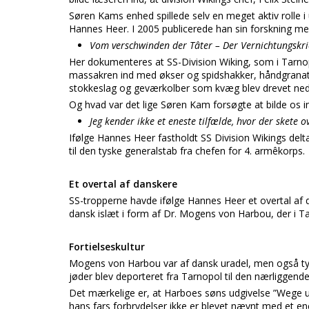
Søren Kams enhed spillede selv en meget aktiv rolle i
Hannes Heer. I 2005 publicerede han sin forskning med
Vom verschwinden der Tâter – Der Vernichtungskrie
Her dokumenteres at SS-Division Wiking, som i Tarnop
massakren ind med økser og spidshakker, håndgranat
stokkeslag og geværkolber som kvæg blev drevet ned a
Og hvad var det lige Søren Kam forsøgte at bilde os i
Jeg kender ikke et eneste tilfælde, hvor der skete 
Ifølge Hannes Heer fastholdt SS Division Wikings del
til den tyske generalstab fra chefen for 4. armêkorps.
Et overtal af danskere
SS-tropperne havde ifølge Hannes Heer et overtal af 
dansk islæt i form af Dr. Mogens von Harbou, der i T
Fortielseskultur
Mogens von Harbou var af dansk uradel, men også tys
jøder blev deporteret fra Tarnopol til den nærliggend
Det mærkelige er, at Harboes søns udgivelse ”Wege un
hans fars forbrydelser ikke er blevet nævnt med et en