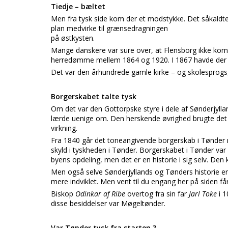
Tiedje – bæltet
Men fra tysk side kom der et modstykke. Det såkaldt
plan medvirke til grænsedragningen
på østkysten.
Mange danskere var sure over, at Flensborg ikke ko
herredømme mellem 1864 og 1920. I 1867 havde der vær
Det var den århundrede gamle kirke – og skolesprogsg
Borgerskabet talte tysk
Om det var den Gottorpske styre i dele af Sønderjyllan
lærde uenige om. Den herskende øvrighed brugte det 
virkning.
Fra 1840 går det toneangivende borgerskab i Tønder m
skyld i tyskheden i Tønder. Borgerskabet i Tønder var 
byens opdeling, men det er en historie i sig selv. De
Men også selve Sønderjyllands og Tønders historie er i
mere indviklet. Men vent til du engang her på siden få
Biskop
Odinkar af Ribe
overtog fra sin far
Jarl Toke
i 
disse besiddelser var Møgeltønder.
Var Tønder tysk fra starten ?