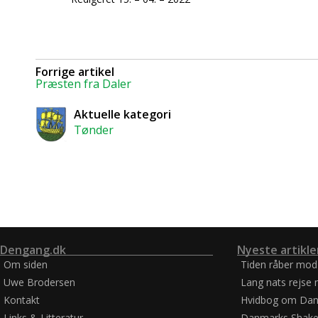
Forrige artikel
Præsten fra Daler
Aktuelle kategori
Tønder
Dengang.dk
Nyeste artikle
Om siden
Tiden råber mod
Uwe Brodersen
Lang nats rejse 
Kontakt
Hvidbog om Dan
Links & Litteratur
Danmarks Shake