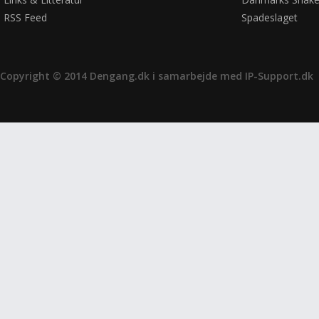
RSS Feed
Spadeslaget
Copyright © 2014 Dengang.dk i samarbejde med
IP-Support.dk