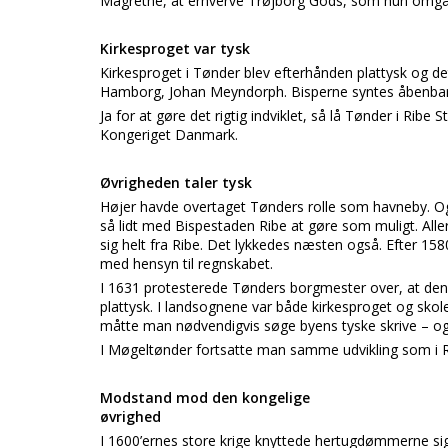
Magrethe, at erhverve Trøjborg Gods, som hun omgåe
Kirkesproget var tysk
Kirkesproget i Tønder blev efterhånden plattysk og det
Hamborg, Johan Meyndorph. Bisperne syntes åbenbart,
Ja for at gøre det rigtig indviklet, så lå Tønder i Rib
Kongeriget Danmark.
Øvrigheden taler tysk
Højer havde overtaget Tønders rolle som havneby. O
så lidt med Bispestaden Ribe at gøre som muligt. Alle
sig helt fra Ribe. Det lykkedes næsten også. Efter 15
med hensyn til regnskabet.
I 1631 protesterede Tønders borgmester over, at den 
plattysk. I landsognene var både kirkesproget og skol
måtte man nødvendigvis søge byens tyske skrive – og
I Møgeltønder fortsatte man samme udvikling som i R
Modstand mod den kongelige
øvrighed
I 1600’ernes store krige knyttede hertugdømmerne sig