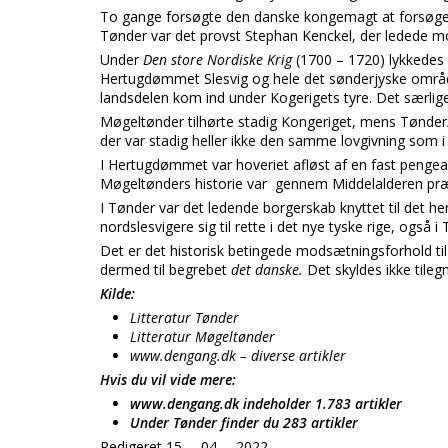
To gange forsøgte den danske kongemagt at forsøge e
Tønder var det provst Stephan Kenckel, der ledede 
Under
Den store Nordiske Krig
(1700 – 1720) lykkedes 
Hertugdømmet Slesvig og hele det sønderjyske område
landsdelen kom ind under Kogerigets tyre. Det særl
Møgeltønder tilhørte stadig Kongeriget, mens Tønder
der var stadig heller ikke den samme lovgivning som 
I Hertugdømmet var hoveriet afløst af en fast pengeaf
Møgeltønders historie var gennem Middelalderen præ
I Tønder var det ledende borgerskab knyttet til det h
nordslesvigere sig til rette i det nye tyske rige, ogs
Det er det historisk betingede modsætningsforhold ti
dermed til begrebet
det danske.
Det skyldes ikke tileg
Kilde:
Litteratur Tønder
Litteratur Møgeltønder
www.dengang.dk – diverse artikler
Hvis du vil vide mere:
www.dengang.dk indeholder 1.783 artikler
Under Tønder finder du 283 artikler
Redigeret 15. – 04. – 2022