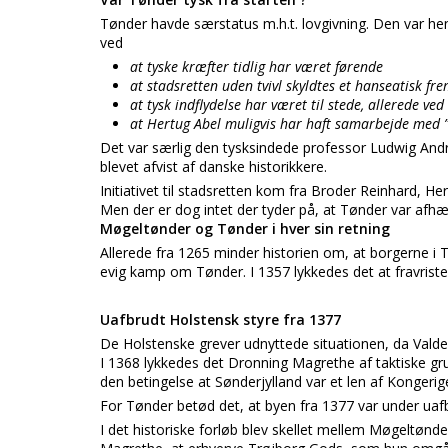
Tønder havde særstatus m.h.t. lovgivning. Den var hent
ved
at tyske kræfter tidlig har været førende
at stadsretten uden tvivl skyldtes et hanseatisk fr
at tysk indflydelse har været til stede, allerede v
at Hertug Abel muligvis har haft samarbejde med 
Det var særlig den tysksindede professor Ludwig Andr
blevet afvist af danske historikkere.
Initiativet til stadsretten kom fra Broder Reinhard, H
Men der er dog intet der tyder på, at Tønder var afhæn
Møgeltønder og Tønder i hver sin retning
Allerede fra 1265 minder historien om, at borgerne i Tø
evig kamp om Tønder. I 1357 lykkedes det at fravris
Uafbrudt Holstensk styre fra 1377
De Holstenske grever udnyttede situationen, da Valde
I 1368 lykkedes det Dronning Magrethe af taktiske 
den betingelse at Sønderjylland var et len af Kongeri
For Tønder betød det, at byen fra 1377 var under uafb
I det historiske forløb blev skellet mellem Møgeltønde