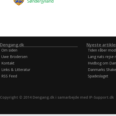
Sønderjylland
Dengang.dk
Nyeste artikle
Om siden
Tiden råber mod
Uwe Brodersen
Lang nats rejse 
Kontakt
Hvidbog om Dan
Links & Litteratur
Danmarks Shake
RSS Feed
Spadeslaget
Copyright © 2014 Dengang.dk i samarbejde med
IP-Support.dk