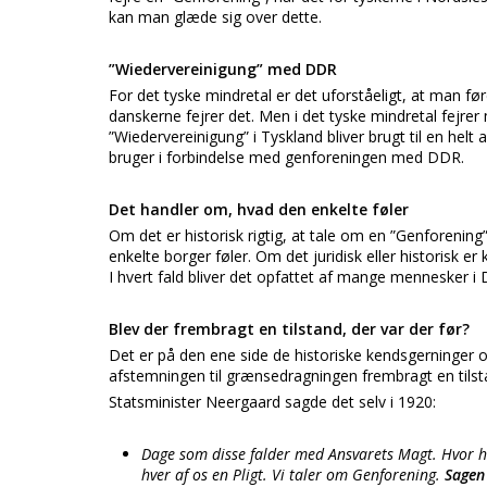
kan man glæde sig over dette.
”Wiedervereinigung” med DDR
For det tyske mindretal er det uforståeligt, at man fø
danskerne fejrer det. Men i det tyske mindretal fejr
”Wiedervereinigung” i Tyskland bliver brugt til en hel
bruger i forbindelse med genforeningen med DDR.
Det handler om, hvad den enkelte føler
Om det er historisk rigtig, at tale om en ”Genforenin
enkelte borger føler. Om det juridisk eller historisk er 
I hvert fald bliver det opfattet af mange mennesker 
Blev der frembragt en tilstand, der var der før?
Det er på den ene side de historiske kendsgerninger 
afstemningen til grænsedragningen frembragt en tilst
Statsminister Neergaard sagde det selv i 1920:
Dage som disse falder med Ansvarets Magt. Hvor
hver af os en Pligt. Vi taler om Genforening.
Sagen 