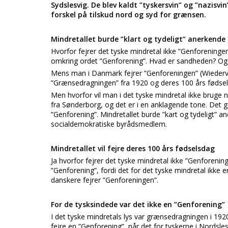
Sydslesvig. De blev kaldt ”tyskersvin” og ”nazisv
forskel på tilskud nord og syd for grænsen.
Mindretallet burde ”klart og tydeligt” anerkende
Hvorfor fejrer det tyske mindretal ikke ”Genforeninge
omkring ordet ”Genforening”. Hvad er sandheden? Og h
Mens man i Danmark fejrer ”Genforeningen” (Wiederver
”Grænsedragningen” fra 1920 og deres 100 års fødsel
Men hvorfor vil man i det tyske mindretal ikke bruge 
fra Sønderborg, og det er i en anklagende tone. Det gør
”Genforening”. Mindretallet burde ”kart og tydeligt” 
socialdemokratiske byrådsmedlem.
Mindretallet vil fejre deres 100 års fødselsdag
Ja hvorfor fejrer det tyske mindretal ikke ”Genforening
”Genforening”, fordi det for det tyske mindretal ikke 
danskere fejrer ”Genforeningen”.
For de tysksindede var det ikke en ”Genforening”
I det tyske mindretals lys var grænsedragningen i 192
fejre en ”Genforening”, når det for tyskerne i Nordsl