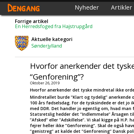
Dengang
Nyheder
Artikler
Forrige artikel
En Herredsfoged fra Hajstrupgård
Aktuelle kategori
Sønderjylland
Hvorfor anerkender det tyske
“Genforening”?
Oktober 26, 2019
Hvorfor anerkender det tyske mindretal ikke ord
Mindretallet burde ”Klart og tydelig” anerkende or
100 års fødselsdag. For de tysksindede er det jo
med DDR. Det handler jo egentlig om, hvad man føl
Statsretslig hedder det ”Indlemmelse” Årsagen til 
”Afsked” eller ”Adskillelse”. Vi skal kigge på H.
fejrer heller ikke ”Genforening”. Skal de også ha
”genistreg” at kalde det ”Genforening” Dansk pol