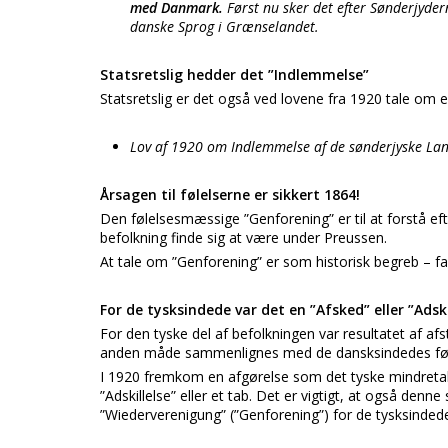
med Danmark.
Først nu sker det efter Sønderjydern
danske Sprog i Grænselandet.
Statsretslig hedder det ”Indlemmelse”
Statsretslig er det også ved lovene fra 1920 tale om 
Lov af 1920 om Indlemmelse af de sønderjyske Lan
Årsagen til følelserne er sikkert 1864!
Den følelsesmæssige ”Genforening” er til at forstå e
befolkning finde sig at være under Preussen.
At tale om ”Genforening” er som historisk begreb – fal
For de tysksindede var det en ”Afsked” eller ”Adski
For den tyske del af befolkningen var resultatet af af
anden måde sammenlignes med de dansksindedes føle
I 1920 fremkom en afgørelse som det tyske mindretal
”Adskillelse” eller et tab. Det er vigtigt, at også denn
”Wiederverenigung” (”Genforening”) for de tysksindede