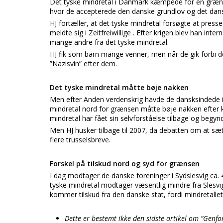
Det tyske mindretal i Danmark kæmpede for en grænser
hvor de accepterede den danske grundlov og det dan
HJ fortæller, at det tyske mindretal forsøgte at press
meldte sig i Zeitfreiwillige . Efter krigen blev han int
mange andre fra det tyske mindretal.
HJ fik som barn mange venner, men når de gik forbi de
”Nazisvin” efter dem.
Det tyske mindretal måtte bøje nakken
Men efter Anden verdenskrig havde de dansksindede i S
mindretal nord for grænsen måtte bøje nakken efter k
mindretal har fået sin selvforståelse tilbage og begy
Men HJ husker tilbage til 2007, da debatten om at sæ
flere trusselsbreve.
Forskel på tilskud nord og syd for grænsen
I dag modtager de danske foreninger i Sydslesvig ca. 4
tyske mindretal modtager væsentlig mindre fra Slesvig-H
kommer tilskud fra den danske stat, fordi mindretallet
Dette er bestemt ikke den sidste artikel om ”Genfo