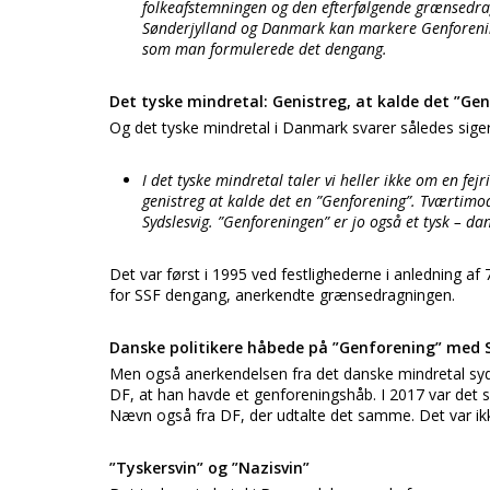
folkeafstemningen og den efterfølgende grænsedr
Sønderjylland og Danmark kan markere Genforeningen
som man formulerede det dengang.
Det tyske mindretal: Genistreg, at kalde det ”Ge
Og det tyske mindretal i Danmark svarer således siger 
I det tyske mindretal taler vi heller ikke om en fejr
genistreg at kalde det en ”Genforening”. Tværtimod
Sydslesvig. ”Genforeningen” er jo også et tysk – da
Det var først i 1995 ved festlighederne i anledning af
for SSF dengang, anerkendte grænsedragningen.
Danske politikere håbede på ”Genforening” med S
Men også anerkendelsen fra det danske mindretal syd 
DF, at han havde et genforeningshåb. I 2017 var det
Nævn også fra DF, der udtalte det samme. Det var ikke
”Tyskersvin” og ”Nazisvin”