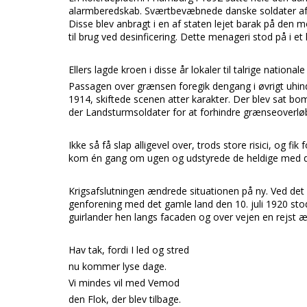
alarmberedskab. Sværtbevæbnede danske soldater afp
Disse blev anbragt i en af staten lejet barak på den
til brug ved desinficering. Dette menageri stod på i et h
Ellers lagde kroen i disse år lokaler til talrige natio
Passagen over grænsen foregik dengang i øvrigt uhind
1914, skiftede scenen atter karakter. Der blev sat bom
der Landsturmsoldater for at forhindre grænseoverløbe
Ikke så få slap alligevel over, trods store risici, og fi
kom én gang om ugen og udstyrede de heldige med d
Krigsafslutningen ændrede situationen på ny. Ved det 
genforening med det gamle land den 10. juli 1920 sto
guirlander hen langs facaden og over vejen en rejst æ
Hav tak, fordi I led og stred
nu kommer lyse dage.
Vi mindes vil med Vemod
den Flok, der blev tilbage.