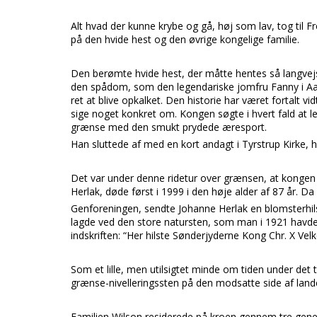
Alt hvad der kunne krybe og gå, høj som lav, tog til Fr
på den hvide hest og den øvrige kongelige familie.
Den berømte hvide hest, der måtte hentes så langvejs
den spådom, som den legendariske jomfru Fanny i Aab
ret at blive opkalket. Den historie har været fortalt v
sige noget konkret om. Kongen søgte i hvert fald at le
grænse med den smukt prydede æresport.
Han sluttede af med en kort andagt i Tyrstrup Kirke, 
Det var under denne ridetur over grænsen, at kongen s
Herlak, døde først i 1999 i den høje alder af 87 år. D
Genforeningen, sendte Johanne Herlak en blomsterhils
lagde ved den store natursten, som man i 1921 havd
indskriften: “Her hilste Sønderjyderne Kong Chr. X Ve
Som et lille, men utilsigtet minde om tiden under 
grænse-nivelleringssten på den modsatte side af land
Familien Wilson residerede på kroen gennem tre genera