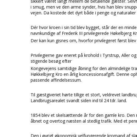
sikkert været langt mellem de betalende gæster. Selvf
i smug, men ve den arme synder, hvis han blev snuppe
vejen. Da kostede det dyrt både i penge og naturalier 
Dér hvor kroen i sin tid blev bygget, står der en minde
navnkundige af Frederik III privilegerede Høkelbjerg Kr
Der kan kun gisnes om, hvorfor privilegeret først blev
Privilegierne gav eneret på krohold i Tyrstrup, Aller 
stigende besøg efter
Kongevejens samtidige åbning for den almindelige traf
Høkkelbjerg Kro en årlig koncessionsafgift. Denne op
passende affindelsessum.
Til gæstgiveriet hørte tillige et stort, veldrevet lan
Landbrugsarealet svandt siden ind til 24 tdr. land.
1854 blev et skelsættende år for den gamle kro. Den 
åbnet og overtog næsten al stedlig trafik. Med et pen
Den i øvrigt økonomisk velfungerende kromand af slæ