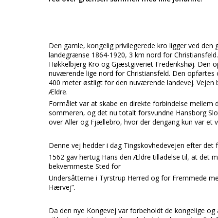
Den gamle, kongelig privilegerede kro ligger ved den
landegrænse 1864-1920, 3 km nord for Christiansfeld
Høkkelbjerg Kro og Gjæstgiveriet Frederikshøj. Den 
nuværende lige nord for Christiansfeld. Den opførtes
400 meter østligt for den nuværende landevej. Vejen b
Ældre.
Formålet var at skabe en direkte forbindelse mellem 
sommeren, og det nu totalt forsvundne Hansborg Slot i
over Aller og Fjællebro, hvor der dengang kun var et
Denne vej hedder i dag Tingskovhedevejen efter det fø
1562 gav hertug Hans den Ældre tilladelse til, at det 
bekvemmeste Sted for
Undersåtterne i Tyrstrup Herred og for Fremmede med 
Hærvej”.
Da den nye Kongevej var forbeholdt de kongelige og 