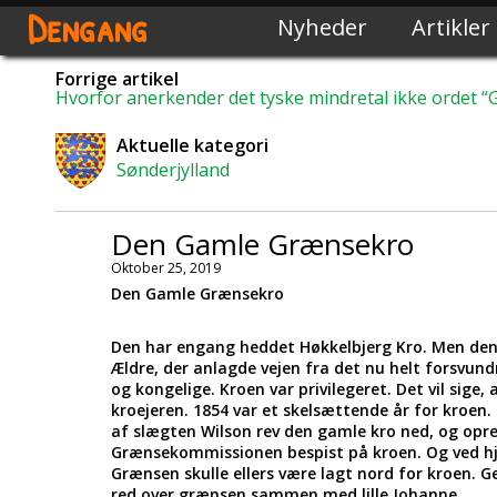
Dengang
Nyheder
Artikler
Forrige artikel
Hvorfor anerkender det tyske mindretal ikke ordet “
Aktuelle kategori
Sønderjylland
Den Gamle Grænsekro
Oktober 25, 2019
Den Gamle Grænsekro
Den har engang heddet Høkkelbjerg Kro. Men den 
Ældre, der anlagde vejen fra det nu helt forsvund
og kongelige. Kroen var privilegeret. Det vil sige, 
kroejeren. 1854 var et skelsættende år for kroen
af slægten Wilson rev den gamle kro ned, og opret
Grænsekommissionen bespist på kroen. Og ved hjælp
Grænsen skulle ellers være lagt nord for kroen. G
red over grænsen sammen med lille Johanne.