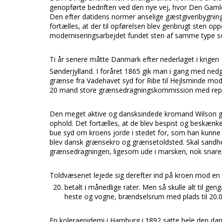
genopførte bedriften ved den nye vej, hvor Den Gamle
Den efter datidens normer anselige gæstgiveribygning 
fortælles, at der til opførelsen blev genbrugt sten op
moderniseringsarbejdet fundet sten af samme type 
Ti år senere måtte Danmark efter nederlaget i krigen 
Sønderjylland. I foråret 1865 gik man i gang med ne
grænse fra Vadehavet syd for Ribe til Hejlsminde mo
20 mand store grænsedragningskommission med repræs
Den meget aktive og dansksindede kromand Wilson g
ophold. Det fortælles, at de blev bespist og beskænket 
bue syd om kroens jorde i stedet for, som han kunne fr
blev dansk grænsekro og grænsetoldsted. Skal sandhe
grænsedragningen, ligesom ude i marsken, nok snarere
Toldvæsenet lejede sig derefter ind på kroen mod en 
betalt i månedlige rater. Men så skulle alt til geng
heste og vogne, brændselsrum med plads til 20.00
En koleraepidemi i Hamburg i 1892 satte hele den d