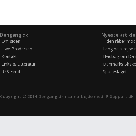
Dengang.dk
Nyeste artikle
Om siden
Tiden råber mod
Uwe Brodersen
Lang nats rejse 
Kontakt
Hvidbog om Dan
Links & Litteratur
Danmarks Shake
RSS Feed
Spadeslaget
Copyright © 2014 Dengang.dk i samarbejde med
IP-Support.dk