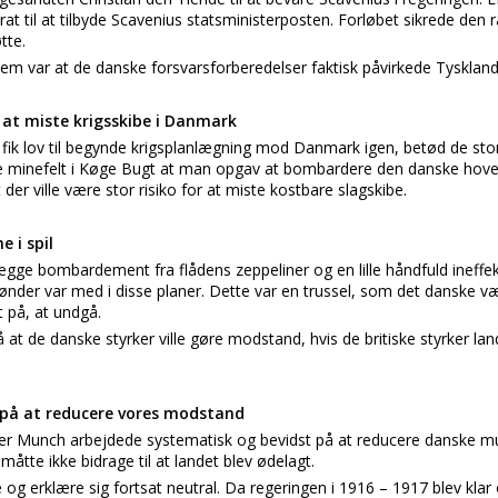
t til at tilbyde Scavenius statsministerposten. Forløbet sikrede den r
tte.
em var at de danske forsvarsforberedelser faktisk påvirkede Tyskland
 at miste krigsskibe i Danmark
 fik lov til begynde krigsplanlægning mod Danmark igen, betød de sto
 minefelt i Køge Bugt at man opgav at bombardere den danske hov
t der ville være stor risiko for at miste kostbare slagskibe.
 i spil
gge bombardement fra flådens zeppeliner og en lille håndfuld ineffek
ønder var med i disse planer. Dette var en trussel, som det danske 
 på, at undgå.
t de danske styrker ville gøre modstand, hvis de britiske styrker land
 på at reducere vores modstand
er Munch arbejdede systematisk og bevidst på at reducere danske mu
åtte ikke bidrage til at landet blev ødelagt.
 og erklære sig fortsat neutral. Da regeringen i 1916 – 1917 blev kla