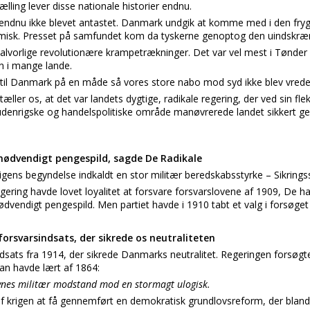
ælling lever disse nationale historier endnu.
 endnu ikke blevet antastet. Danmark undgik at komme med i den frygt
misk. Presset på samfundet kom da tyskerne genoptog den uindskræn
lvorlige revolutionære krampetrækninger. Det var vel mest i Tønder
n i mange lande.
til Danmark på en måde så vores store nabo mod syd ikke blev vrede
æller os, at det var landets dygtige, radikale regering, der ved sin fl
et udenrigske og handelspolitiske område manøvrerede landet sikkert
nødvendigt pengespild, sagde De Radikale
gens begyndelse indkaldt en stor militær beredskabsstyrke – Sikrings
gering havde lovet loyalitet at forsvare forsvarslovene af 1909, De ha
vendigt pengespild. Men partiet havde i 1910 tabt et valg i forsøget
orsvarsindsats, der sikrede os neutraliteten
ndsats fra 1914, der sikrede Danmarks neutralitet. Regeringen forsøgt
Man havde lært af 1864:
nes militær modstand mod en stormagt ulogisk.
 af krigen at få gennemført en demokratisk grundlovsreform, der blan