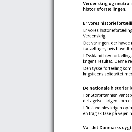
Verdenskrig og neutrali
historiefortællingen.
Er vores historiefortæll
Er vores historiefortællin
Verdenskrig.
Det var ingen, der havde r
fortællinger, hvis hovedfo
I Tyskland blev fortælling
krigens resultat. Denne re
Den tyske fortælling kom t
krigstidens solidaritet me
De nationale historier 
For Storbritannien var ta
deltagelse i krigen som d
I Rusland blev krigen opfa
en tragisk fase på vejen 
Var det Danmarks dygti