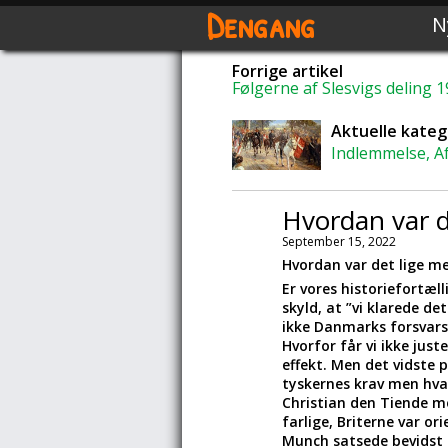
Dengang
N
Forrige artikel
Følgerne af Slesvigs deling 
Aktuelle kateg
Indlemmelse, A
Hvordan var d
September 15, 2022
Hvordan var det lige m
Er vores historiefortæl
skyld, at ”vi klarede d
ikke Danmarks forsvarsi
Hvorfor får vi ikke jus
effekt. Men det vidste 
tyskernes krav men hva
Christian den Tiende m
farlige, Briterne var o
Munch satsede bevidst 