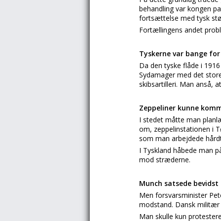
behandling var kongen para
fortsættelse med tysk stø
Fortællingens andet probl
Tyskerne var bange for
Da den tyske flåde i 1916
Sydamager med det store
skibsartilleri. Man anså, a
Zeppeliner kunne komme
I stedet måtte man planlæ
om, zeppelinstationen i T
som man arbejdede hårdt
I Tyskland håbede man på a
mod stræderne.
Munch satsede bevidst
Men forsvarsminister Pet
modstand. Dansk militær m
Man skulle kun protestere