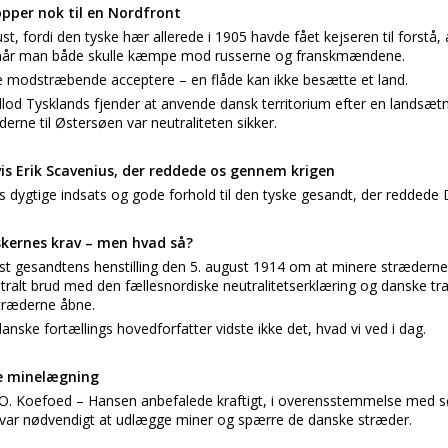
opper nok til en Nordfront
st, fordi den tyske hær allerede i 1905 havde fået kejseren til forstå
t, når man både skulle kæmpe mod russerne og franskmændene.
e modstræbende acceptere – en flåde kan ikke besætte et land.
lod Tysklands fjender at anvende dansk territorium efter en landsætnin
ne til Østersøen var neutraliteten sikker.
is Erik Scavenius, der reddede os gennem krigen
us dygtige indsats og gode forhold til den tyske gesandt, der redded
skernes krav – men hvad så?
t gesandtens henstilling den 5. august 1914 om at minere stræderne
neutralt brud med den fællesnordiske neutralitetserklæring og danske t
stræderne åbne.
ske fortællings hovedforfatter vidste ikke det, hvad vi ved i dag.
e minelægning
 O. Koefoed – Hansen anbefalede kraftigt, i overensstemmelse med 
et var nødvendigt at udlægge miner og spærre de danske stræder.