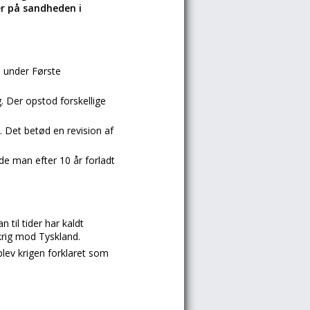
er på sandheden i
n under Første
g. Der opstod forskellige
. Det betød en revision af
vde man efter 10 år forladt
til tider har kaldt
krig mod Tyskland.
 blev krigen forklaret som