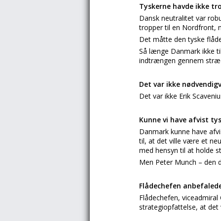
Tyskerne havde ikke tr
Dansk neutralitet var robu
tropper til en Nordfron
Det måtte den tyske flåd
Så længe Danmark ikke til
indtrængen gennem stræder
Det var ikke nødvendigv
Det var ikke Erik Scaveni
Kunne vi have afvist ty
Danmark kunne have afvis
til, at det ville være et 
med hensyn til at holde 
Men Peter Munch – den dan
Flådechefen anbefaled
Flådechefen, viceadmiral
strategiopfattelse, at d