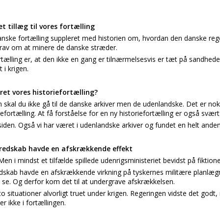
 tillæg til vores fortælling
nske fortælling suppleret med historien om, hvordan den danske reg
rav om at minere de danske stræder.
ælling er, at den ikke en gang er tilnærmelsesvis er tæt på sandhed
 i krigen.
eret vores historiefortælling?
 skal du ikke gå til de danske arkiver men de udenlandske. Det er nok 
iefortælling. At få forståelse for en ny historiefortælling er også svært
siden. Også vi har været i udenlandske arkiver og fundet en helt anden
redskab havde en afskrækkende effekt
Men i mindst et tilfælde spillede udenrigsministeriet bevidst på fiktion
edskab havde en afskrækkende virkning på tyskernes militære planl
 se. Og derfor kom det til at undergrave afskrækkelsen.
 to situationer alvorligt truet under krigen. Regeringen vidste det god
er ikke i fortællingen.