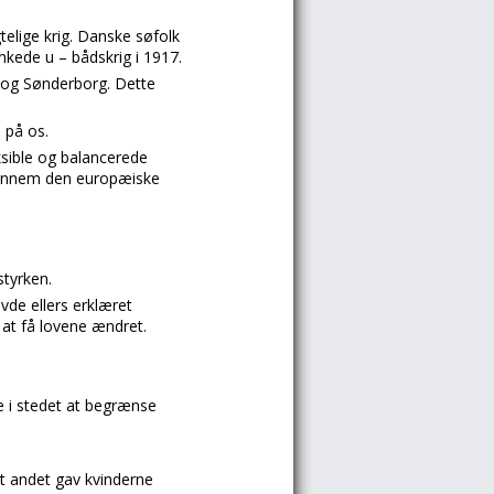
elige krig. Danske søfolk
kede u – bådskrig i 1917.
 og Sønderborg. Dette
 på os.
eksible og balancerede
 gennem den europæiske
styrken.
vde ellers erklæret
 at få lovene ændret.
e i stedet at begrænse
dt andet gav kvinderne