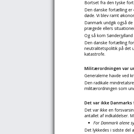
Bortset fra den tyske fort
Den danske fortælling er
døde. Vi blev ramt økono
Danmark undgik også de a
prægede ellers situatione
Og så kom Sønderjylland 
Den danske fortælling fort
neutralitetspolitik på d
katastrofe.
Militærordningen var u
Generalerne havde ved kri
Den radikale mindretalsre
militærordningen som unød
Det var ikke Danmarks f
Det var ikke en forsvarsi
antallet af indkaldelser. 
For Danmark alene sy
Det lykkedes i sidste del