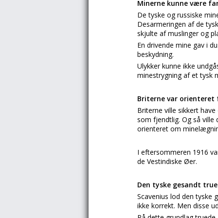
Minerne kunne være far
De tyske og russiske mine
Desarmeringen af de tysk
skjulte af muslinger og pl
En drivende mine gav i d
beskydning.
Ulykker kunne ikke undgå
minestrygning af et tysk 
Briterne var orienteret 
Briterne ville sikkert ha
som fjendtlig. Og så vill
orienteret om minelægning
I eftersommeren 1916 var 
de Vestindiske Øer.
Den tyske gesandt tru
Scavenius lod den tyske ges
ikke korrekt. Men disse ud
På dette grundlag truede 