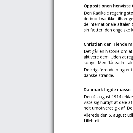
Oppositionen henviste t
Den Radikale regering stø
derimod var ikke tilhæng
de internationale aftaler.
sin fætter, den engelske 
Christian den Tiende m
Det går en historie om a
aktivere dem. Uden at reg
konge. Men flådeadmiralen
De krigsførende magter i
danske strande.
Danmark lagde masser 
Den 4. august 1914 erklæ
viste sig hurtigt at dele
helt umotiveret gik af. D
Allerede den 5. august ud
Lillebælt.