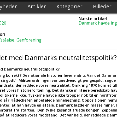
yheder
Artikler
Kategorier
Billeder
Næste artikel
1920
Danmark havde ingen
ori
fståelse, Genforening
et med Danmarks neutralitetspolitik?
ed Danmarks neutralitetspolitik?
ling korrekt? De nationale historier lever endnu. Var det Danmar
et så godt”. Militærordningen var unødvendigt pengespild, sagde 
ndsats, der reddede vores neutralitet. Omkring 1970 kom et til
teret vores historiefortælling. Det danske militære beredskab 
politikerne ikke, Tyskerne havde ikke tropper nok til en nordfron
d så? Flådechefen anbefalede minelægning. Oppositionen henvist
enter, at han havde en aftale. Danmark lagde en masse miner.
rienteret fra starten. Den tyske gesandt truede kongen. Zeppeli
på at reducere vores modstand. Det var held, der reddede Da