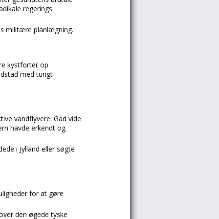
adikale regerings
s militære planlægning.
re kystforter op
edstad med tungt
tive vandflyvere. Gad vide
værn havde erkendt og
ede i Jylland eller søgte
ligheder for at gøre
r over den øgede tyske