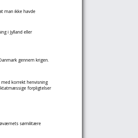
, at man ikke havde
g i Jylland eller
e Danmark gennem krigen.
 med korrekt henvisning
raktatmæssige forpligtelser
søværnets sømilitære