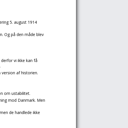
ering 5. august 1914
en. Og på den måde blev
derfor vi ikke kan få
.
 version af historien.
en om ustabilitet.
ægning mod Danmark. Men
t, men de handlede ikke