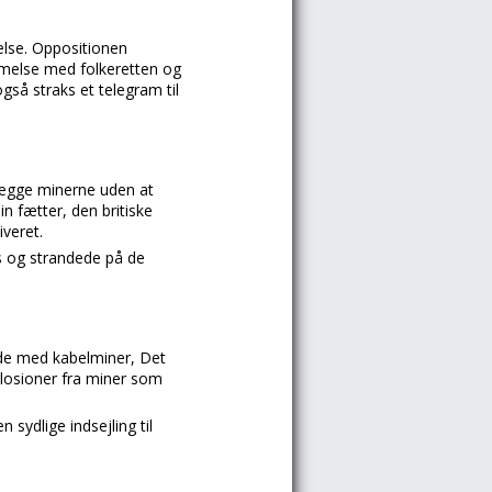
else. Oppositionen
mmelse med folkeretten og
gså straks et telegram til
lægge minerne uden at
n fætter, den britiske
veret.
s og strandede på de
ede med kabelminer, Det
splosioner fra miner som
sydlige indsejling til