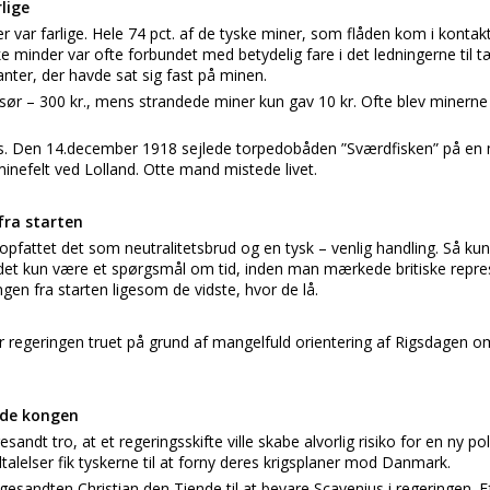
lige
r var farlige. Hele 74 pct. af de tyske miner, som flåden kom i konta
e minder var ofte forbundet med betydelig fare i det ledningerne ti
anter, der havde sat sig fast på minen.
usør – 300 kr., mens strandede miner kun gav 10 kr. Ofte blev minern
s. Den 14.december 1918 sejlede torpedobåden ”Sværdfisken” på en 
minefelt ved Lolland. Otte mand mistede livet.
fra starten
ve opfattet det som neutralitetsbrud og en tysk – venlig handling. Så 
e det kun være et spørgsmål om tid, inden man mærkede britiske repres
en fra starten ligesom de vidste, hvor de lå.
regeringen truet på grund af mangelfuld orientering af Rigsdagen om 
ede kongen
andt tro, at et regeringsskifte ville skabe alvorlig risiko for en ny pol
talelser fik tyskerne til at forny deres krigsplaner mod Danmark.
gesandten Christian den Tiende til at bevare Scavenius i regeringen. 