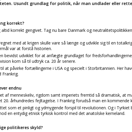
teten. Usundt grundlag for politik, når man undlader eller rett
ing korrekt?
g altid korrekt gengivet. Tag nu bare Danmark og neutralitetspolitikke
egnet med at krigen skulle vare så længe og udvikle sig til en totalkri
rmål var at forstå historien.
en bevidst udviklet for at anfægte grundlaget for fredsforhandlingerne
vision kom så til udtryk ca. 20 år senere.
il at påvirke fortællingerne i USA og specielt i Storbritannien. Her ha
d Frankrig.
lever endnu
bet af menneskeliv, rigdom samt imperiets fremtid så dramatisk, at man 
et 20. århundredes fejltagelse. I Frankrig forudså man en kommende 
ttet som et pinligt og ydmygende forspil til revolutionen. Og i Tyrkiet
mod en entydig etnisk tyrkisk kontrol med det anatolske kerneland.
ge politikeres skyld?