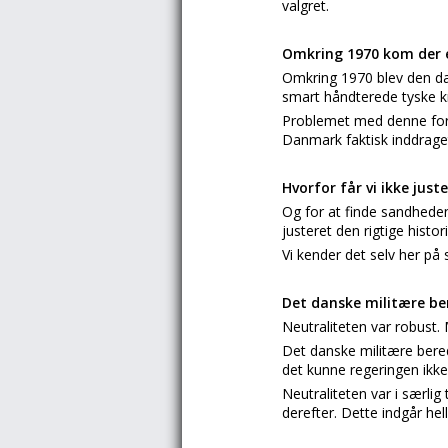
valgret.
Omkring 1970 kom der et
Omkring 1970 blev den da
smart håndterede tyske k
Problemet med denne fort
Danmark faktisk inddraget
Hvorfor får vi ikke just
Og for at finde sandheden
justeret den rigtige histor
Vi kender det selv her på 
Det danske militære be
Neutraliteten var robust. 
Det danske militære ber
det kunne regeringen ikke
Neutraliteten var i særlig
derefter. Dette indgår hell