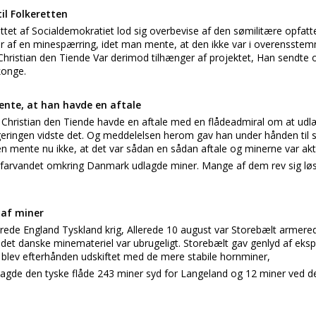
il Folkeretten
ttet af Socialdemokratiet lod sig overbevise af den sømilitære opfatt
er af en minespærring, idet man mente, at den ikke var i overensste
 Christian den Tiende Var derimod tilhænger af projektet, Han sendte o
konge.
ente, at han havde en aftale
t Christian den Tiende havde en aftale med en flådeadmiral om at ud
eringen vidste det. Og meddelelsen herom gav han under hånden til si
 mente nu ikke, at det var sådan en sådan aftale og minerne var akti
 farvandet omkring Danmark udlagde miner. Mange af dem rev sig lø
af miner
rede England Tyskland krig, Allerede 10 august var Storebælt armer
 af det danske minemateriel var ubrugeligt. Storebælt gav genlyd af ek
e blev efterhånden udskiftet med de mere stabile hornminer,
lagde den tyske flåde 243 miner syd for Langeland og 12 miner ved den 