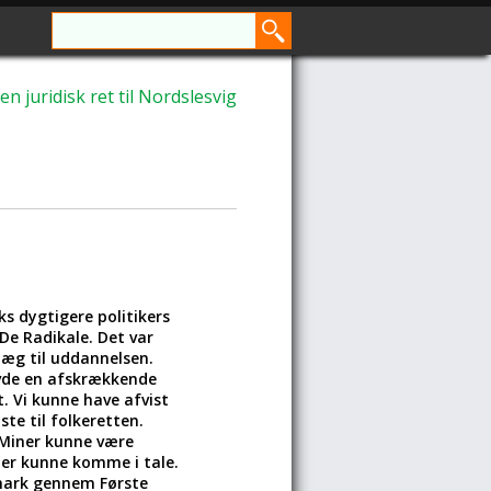
 juridisk ret til Nordslesvig
ks dygtigere politikers
De Radikale. Det var
læg til uddannelsen.
havde en afskrækkende
t. Vi kunne have afvist
e til folkeretten.
 Miner kunne være
ner kunne komme i tale.
nmark gennem Første