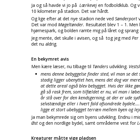
Ja og så havde vi jo på
Lærkevej
en fodboldklub. Og v
10 kilometer på stadion. Det var hårdt.
Og lige efter at det nye stadion nede ved
Sønderport
Det var mod
Møgeltønder.
Resultatet blev 1 – 1. Men
hjørnespark, og bolden ramte mig på låret og sprang i
Jeg mente, det skulle i avisen, og så tog jeg med
Per 
det nu aldrig.
En bekymret avis
Men kære læser, nu tilbage til
Tønders
udvikling.
Vests
mens denne bebyggelse finder sted, vil man se det
stadig ligger ubenyttet hen, mens det dog var mere 
at dette areal også blev bebygget. Hvis der ikke gør
gå så rask frem, som tilfældet er nu, vil man i løbet
år stå over for den kendsgerning, at der er ude sydv
selvstændige eller i hvert fald afsondrede bydele….De
ligge et stort ubebygget terræn mellem byen og lej
Ja man bekymrede sig om byens udvikling. Endnu i mi
Øst
og den nordlige bydel, samt områderne vest for
L
Kreaturer måtte vige pladsen