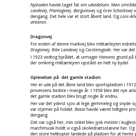
Nystaden
havde taget fat om udvidelsen. Men området
Landevej, Plantagevej. Bargumsvej
og
Grev Schacksvej
v
dengang. Det hele var et stort åbent land. Og
Leos Al
vinteren.
Dragonvej
For enden af denne markvej blev militærlejren indret
Dragonvej, Ribe Landevej
og
Carstensgade.
Her var det 
I 1923 vedtog byrådet, at urmager
Hansens
grund på
der omkring militærlejren opstået en helt ny bydel.
Oplevelser på det gamle stadion
Her er ude på det åbne land blev sportspladsen i 191
provinsens bedste i mange år. I 1958 blev det nye a
det gamle stadion blev brugt nogle år endnu.
Her var det yderst sjov at lege gemmeleg og snyde si
var stjerner på holdet.
Basse
havde været tidligere pro
dengang.
Det var også her, min onkel blev jysk mester i kugles
marchmusik holdt vi også skoleidrætsstævne her. Og 
den store helikopter landede på pladsen for at hente 