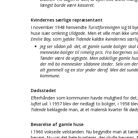
længst burde være kasseret.
Kvindernes særlige repræsentant
I november 1948 henvendte
Turistforeningen
sig til b
huse især omkring
Uldgade.
Men et ville man ikke um
Emilie Bay,
som
Jydske Tidende
kaldte
kvindernes særli
Jeg ser sådan på det, at gamle sunde boliger skal 
menneske-boliger til rimelig pris. Fra borgernes s
Tønder være de vigtigste. Men adskillige gamle hus
der må bo mennesker sådanne steder. Selv om der gr
alt gammelt og en stor ynder deraf. Men det sunde
kommune.
Dødsstødet
Efterhånden som kommunen havde mulighed for det, o
luftet ud.
I 1957 blev der nedlagt to boliger, i 1958 ble
Tidende
beklagede man, at et malerisk kvarter fik
døds
Bevarelse af gamle huse
I 1960 voksede velstanden. Nu begyndte man at tænke 
bevare. Nu var det hele kvarterer, der skulle bevares.