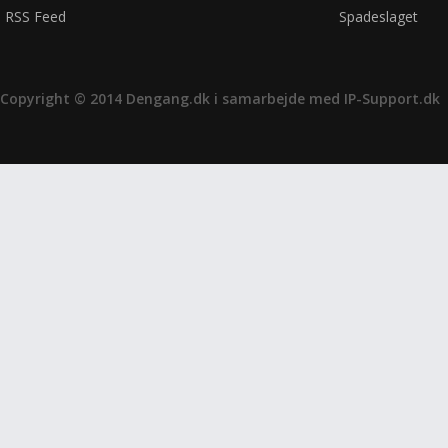
RSS Feed
Spadeslaget
Copyright © 2014 Dengang.dk i samarbejde med
IP-Support.dk