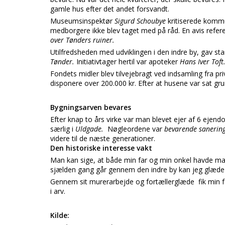
gamle hus efter det andet forsvandt.
Museumsinspektør
Sigurd Schoubye
kritiserede kommu
medborgere ikke blev taget med på råd. En avis refe
over Tønders ruiner.
Utilfredsheden med udviklingen i den indre by, gav sta
Tønder.
Initiativtager hertil var apoteker
Hans Iver Toft
Fondets midler blev tilvejebragt ved indsamling fra pri
disponere over 200.000 kr. Efter at husene var sat gr
Bygningsarven bevares
Efter knap to års virke var man blevet ejer af 6 ejend
særlig i
Uldgade.
Nøgleordene var
bevarende sanerin
videre til de næste generationer.
Den historiske interesse vakt
Man kan sige, at både min far og min onkel havde m
sjælden gang går gennem den indre by kan jeg glæde 
Gennem sit murerarbejde og fortællerglæde fik min far 
i arv.
Kilde: