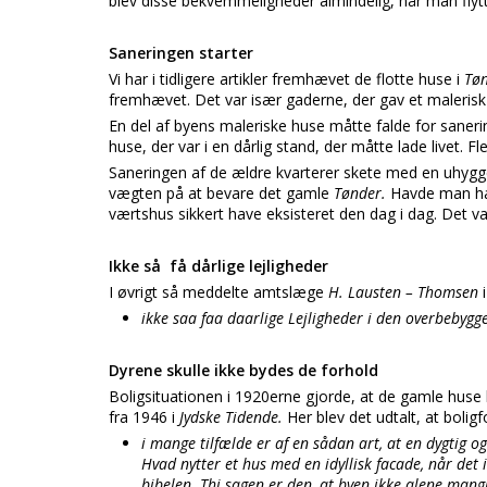
blev disse bekvemmeligheder almindelig, når man flytte
Saneringen starter
Vi har i tidligere artikler fremhævet de flotte huse i
Tø
fremhævet. Det var især gaderne, der gav et maleris
En del af byens maleriske huse måtte falde for sane
huse, der var i en dårlig stand, der måtte lade livet. F
Saneringen af de ældre kvarterer skete med en uhyg
vægten på at bevare det gamle
Tønder.
Havde man ha
værtshus sikkert have eksisteret den dag i dag. Det v
Ikke så få dårlige lejligheder
I øvrigt så meddelte amtslæge
H. Lausten – Thomsen
ikke saa faa daarlige Lejligheder i den overbebygg
Dyrene skulle ikke bydes de forhold
Boligsituationen i 1920erne gjorde, at de gamle huse 
fra 1946 i
Jydske Tidende.
Her blev det udtalt, at bolig
i mange tilfælde er af en sådan art, at en dygtig 
Hvad nytter et hus med en idyllisk facade, når de
bibelen. Thi sagen er den, at byen ikke alene mangl