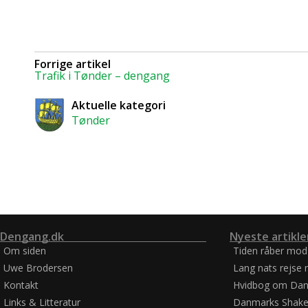
Forrige artikel
Trafik i Tønder – dengang
Aktuelle kategori
Tønder
Dengang.dk
Nyeste artikle
Om siden
Tiden råber mod
Uwe Brodersen
Lang nats rejse 
Kontakt
Hvidbog om Dan
Links & Litteratur
Danmarks Shake