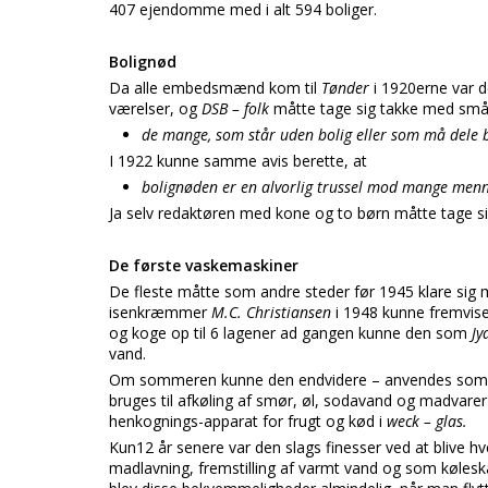
407 ejendomme med i alt 594 boliger.
Bolignød
Da alle embedsmænd kom til
Tønder
i 1920erne var 
værelser, og
DSB – folk
måtte tage sig takke med små
de mange, som står uden bolig eller som må dele b
I 1922 kunne samme avis berette, at
bolignøden er en alvorlig trussel mod mange men
Ja selv redaktøren med kone og to børn måtte tage si
De første vaskemaskiner
De fleste måtte som andre steder før 1945 klare sig m
isenkræmmer
M.C. Christiansen
i 1948 kunne fremvise
og koge op til 6 lagener ad gangen kunne den som
Jy
vand.
Om sommeren kunne den endvidere – anvendes som fry
bruges til afkøling af smør, øl, sodavand og madvarer
henkognings-apparat for frugt og kød i
weck – glas.
Kun12 år senere var den slags finesser ved at blive 
madlavning, fremstilling af varmt vand og som kølesk