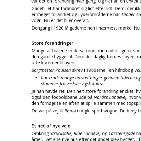
var det en forandring hver gang. Og fik han en enkelt s
Gadebillet har forandret sig lidt efter lidt. Dem, der ik
er meget forandret og i yderområderne har
Tønder
sp
vogn. Nu er det biler overalt.
Dengang i 1920 lå gaderne hen i nærmest mørke. Nu
Store forandringer
Mange af husene er de samme, men adskillige er sanere
den gamle byggestil. Dem der daglig færdes i byen, m
ofte kommer til byen.
Borgmester Poulsen
skrev i 1960erne i en håndbog
Vel
har trods mange omvæltninger gennem tiderne og
stammer fra vestslesvigsk kultur
Ja han havde ret. Den helt store forandring er sket, h
også den fodboldbane ude på
Nordre Landevej,
hvor v
den fornøjelse en aften at spille sammen med topspil
De var på vej til
Rømø
i nogle sportsvogne. De benyttede
Et net af nye veje
Omkring
Strucksallé, Ribe Landevej
og
Carstensgade
bl
årtier. Det ene nye hus efter det andet blev bygget. I