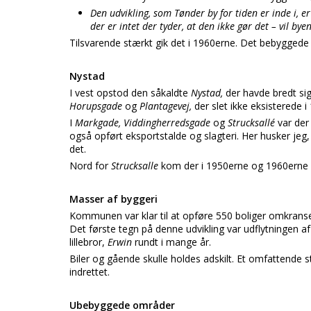
Den udvikling, som Tønder by for tiden er inde i, e
der er intet der tyder, at den ikke gør det – vil by
Tilsvarende stærkt gik det i 1960erne. Det bebyggede
Nystad
I vest opstod den såkaldte
Nystad,
der havde bredt si
Horupsgade
og
Plantagevej,
der slet ikke eksisterede i
I
Markgade, Viddingherredsgade
og
Strucksallé
var de
også opført eksportstalde og slagteri. Her husker jeg, 
det.
Nord for
Strucksalle
kom der i 1950erne og 1960erne fl
Masser af byggeri
Kommunen var klar til at opføre 550 boliger omkrans
Det første tegn på denne udvikling var udflytningen a
lillebror,
Erwin
rundt i mange år.
Biler og gående skulle holdes adskilt. Et omfattende 
indrettet.
Ubebyggede områder