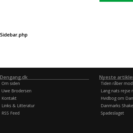
Sidebar.php
Dengang.dk
Nyeste artikle
Om siden
Tiden råber mod
Uwe Brodersen
Lang nats rejse 
Kontakt
Hvidbog om Dan
Links & Litteratur
Danmarks Shake
RSS Feed
Spadeslaget