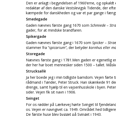
Den er anlagt i begyndelsen af 1960’erne, og opkaldt 
redaktør af den danske Vestslevigsk Tidende, der efter
kæmpede for danskheden og var et par gange i fængs
Smedegade
Gaden nævnes første gang 1670 som
Schmiede – Str
gader, for at mindske brandfaren.
Spikergade
Gaden nævnes første gang i 1670 som
Spicker – Stra
stammer fra “
spicarium”
, der betyder
kornhus eller m
Storegade
Nævnes første gang i 1781.Men gaden er egenetlig en
der her har boet mennesker siden 1500 – tallet. Måske
Strucksallè
Ja her boede jeg i min tidligste barndom. Vejen førte t
rådmand i Tønder, Peter Struck. Han skænkede 91 dema
drenge, samt hjælp til en vajsenhusskole i byen. Pete
sider. Vejen fik sit navn i 1906.
Svinget
For os rødder på Lærkevej hørte Svinget til fjendela
os. Vejen er navngivet ca. 1949. Området hed tidliger
De første huse blev bygget på Svinget i 1943.