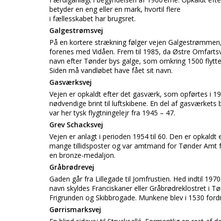
betyder en eng eller en mark, hvortil flere
i fællesskabet har brugsret.
Galgestrømsvej
På en kortere strækning følger vejen Galgestrømmen,
forenes med Vidåen. Frem til 1985, da Østre Omfartsv
navn efter Tønder bys galge, som omkring 1500 flytte
Siden må vandløbet have fået sit navn.
Gasværksvej
Vejen er opkaldt efter det gasværk, som opførtes i 191
nødvendige brint til luftskibene. En del af gasværket
var her tysk flygtningelejr fra 1945 – 47.
Grev Schacksvej
Vejen er anlagt i perioden 1954 til 60. Den er opkaldt
mange tillidsposter og var amtmand for Tønder Amt fr
en bronze-medaljon.
Gråbrødrevej
Gaden går fra Lillegade til Jomfrustien. Hed indtil 1
navn skyldes Franciskaner eller Gråbrødreklostret i T
Frigrunden og Skibbrogade. Munkene blev i 1530 fordr
Gørrismarksvej