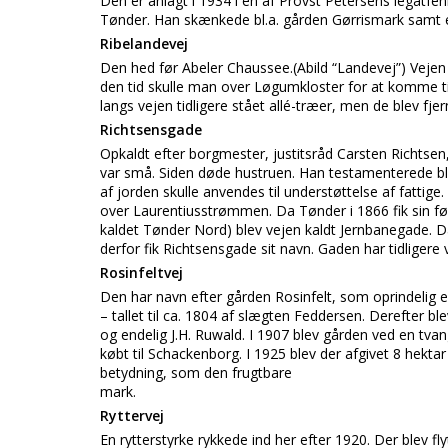
Den er anlagt i 1934 i en af Provst Petersens legatfen
Tønder. Han skænkede bl.a. gården Gørrismark samt et
Ribelandevej
Den hed før Abeler Chaussee.(Abild “Landevej”) Vejen 
den tid skulle man over Løgumkloster for at komme til 
langs vejen tidligere stået allé-træer, men de blev fjer
Richtsensgade
Opkaldt efter borgmester, justitsråd Carsten Richtse
var små. Siden døde hustruen. Han testamenterede bl.
af jorden skulle anvendes til understøttelse af fatti
over Laurentiusstrømmen. Da Tønder i 1866 fik sin f
kaldet Tønder Nord) blev vejen kaldt Jernbanegade. D
derfor fik Richtsensgade sit navn. Gaden har tidligere
Rosinfeltvej
Den har navn efter gården Rosinfelt, som oprindelig e
– tallet til ca. 1804 af slægten Feddersen. Derefter 
og endelig J.H. Ruwald. I 1907 blev gården ved en tva
købt til Schackenborg. I 1925 blev der afgivet 8 hektar
betydning, som den frugtbare
mark.
Ryttervej
En rytterstyrke rykkede ind her efter 1920. Der blev fly