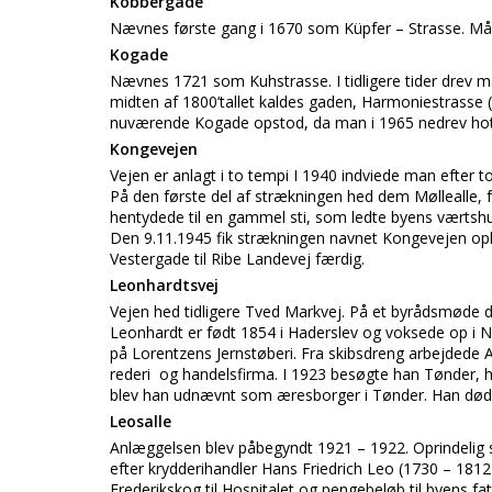
Kobbergade
Nævnes første gang i 1670 som Küpfer – Strasse. Må
Kogade
Nævnes 1721 som Kuhstrasse. I tidligere tider drev m
midten af 1800’tallet kaldes gaden, Harmoniestrasse
nuværende Kogade opstod, da man i 1965 nedrev hot
Kongevejen
Vejen er anlagt i to tempi I 1940 indviede man efter
På den første del af strækningen hed dem Møllealle, f
hentydede til en gammel sti, som ledte byens værtsh
Den 9.11.1945 fik strækningen navnet Kongevejen opka
Vestergade til Ribe Landevej færdig.
Leonhardtsvej
Vejen hed tidligere Tved Markvej. På et byrådsmøde 
Leonhardt er født 1854 i Haderslev og voksede op i Nø
på Lorentzens Jernstøberi. Fra skibsdreng arbejdede A
rederi og handelsfirma. I 1923 besøgte han Tønder, h
blev han udnævnt som æresborger i Tønder. Han døde
Leosalle
Anlæggelsen blev påbegyndt 1921 – 1922. Oprindelig st
efter krydderihandler Hans Friedrich Leo (1730 – 181
Frederikskog til Hospitalet og pengebeløb til byens fa