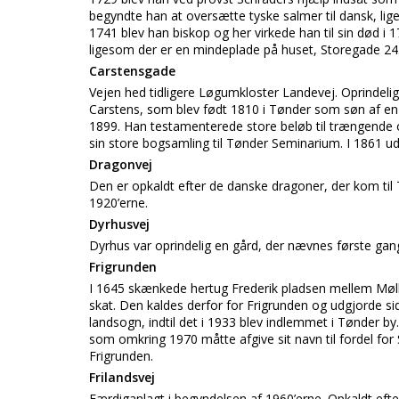
begyndte han at oversætte tyske salmer til dansk, lige
1741 blev han biskop og her virkede han til sin død i 
ligesom der er en mindeplade på huset, Storegade 24
Carstensgade
Vejen hed tidligere Løgumkloster Landevej. Oprindelig 
Carstens, som blev født 1810 i Tønder som søn af en
1899. Han testamenterede store beløb til trængende o
sin store bogsamling til Tønder Seminarium. I 1861 
Dragonvej
Den er opkaldt efter de danske dragoner, der kom til
1920’erne.
Dyrhusvej
Dyrhus var oprindelig en gård, der nævnes første gang i
Frigrunden
I 1645 skænkede hertug Frederik pladsen mellem Møll
skat. Den kaldes derfor for Frigrunden og udgjorde si
landsogn, indtil det i 1933 blev indlemmet i Tønder by
som omkring 1970 måtte afgive sit navn til fordel for
Frigrunden.
Frilandsvej
Færdiganlagt i begyndelsen af 1960’erne. Opkaldt efter 