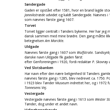
Søndergade
Gaden er opstået efter 1581, hvor en brand lagde stor
Jannikstræde
udvidet og kaldt Søndergade. Nævnes i 
som nævnes første gang 1607.
Torvet
Torvet ligger centralt i Tønders bykerne. Her har je
dansk sammen med mine brødre. Den gang måtte lilles
betegnelsen
Am Marckte.
Uldgade
Nævnes første gang i 1607 som
Wulfstrate.
Sandsynli
danske navn Uldgade fik gaden først
efter Genforeningen i 1920, fordi redaktør
P. Skovrøy
a
Ved Slotsbanken
Har navn efter den nære beligenhed til Tønders gamle
nævnes første gang i 1285, blev nedrevet ca. 1750. Port
I 1923 blev Tønder Museum indrettet her, og i 1972 f
Tonnesens Vej.
Vestergade
Vestergade nævnes første gang i 1613 som
Wester St
Tønder, dog under et andet navn.
Vidingherredsgade