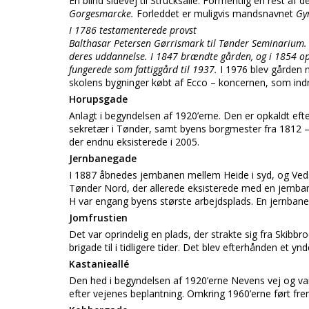
En blind sidevej til Strucksallé. Formentlig en rest af
Gorgesmarcke.
Forleddet er muligvis mandsnavnet
Gy
I 1786 testamenterede provst
Balthasar Petersen Gørrismark til Tønder Seminarium.
deres uddannelse. I 1847 brændte gården, og i 1854 opf
fungerede som fattiggård til 1937.
I 1976 blev gården n
skolens bygninger købt af Ecco – koncernen, som indr
Horupsgade
Anlagt i begyndelsen af 1920’erne. Den er opkaldt eft
sekretær i Tønder, samt byens borgmester fra 1812 – 
der endnu eksisterede i 2005.
Jernbanegade
I 1887 åbnedes jernbanen mellem Heide i syd, og Veds
Tønder Nord, der allerede eksisterede med en jernbane 
H var engang byens største arbejdsplads. En jernbane t
Jomfrustien
Det var oprindelig en plads, der strakte sig fra Skibbr
brigade til i tidligere tider. Det blev efterhånden et 
Kastanieallé
Den hed i begyndelsen af 1920’erne Nevens vej og var b
efter vejenes beplantning. Omkring 1960’erne ført fre