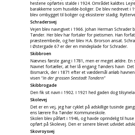
hestene opførtes stalde i 1924. Området kaldtes Lejr
barakkerne som husvilde-boliger. De blev nedrevet i 
blev ombygget til boliger og eksisterer stadig. Ryttervej
Schradersvej
Vejen blev navngivet i 1966. Johan Herman Schrader b
Tønder. Her blev har fortaler for pietismen. Han forfat
præsteembede, og her blev H.A. Brorson ansat. Schra
I Østergade 67 er der en mindeplade for Schrader.
Skibbroen
Nævnes første gang i 1781, men er meget ældre. En ski
Navnet fortæller, at her lå engang Tønders havn Det 
Bismarck, der i 1871 efter et væddemål anløb havnen.
visen “
In der grossen Seestadt Tondern”
Skibbrogade
Den fik sit navn i 1902. I 1921 hed gaden dog tilsyne
Skolevej
Det er en vej, jeg har cyklet på adskillige tusinde gange
ens lærere fra Tønder Kommuneskole.
Skolen blev påført i 1946, og havde oprindelig til huse
opført på Skolevej. Den er senere blevet udvidet adski
Skovroysvej