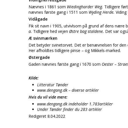
Nævnes i 1861 som
Wiedingharder Weg.
Tidligere før
nævnes første gang i 1511 som
Wyding Herde.
Viding
Vidågade
Fik sit navn i 1905, utvivlsom på grund af dens nære
a.
Tidligere hed vejen
Østre bag staldene.
Det var også
Æ svinmærken
Det betyder svinetorvet. Det er benævnelsen for de
Her afholdtes tidligere pinse – og Mikkels-marked.
Østergade
Gaden nævnes første gang i 1670 som
Oester – Strae
Kilde:
Litteratur Tønder
www.dengang.dk – diverse artikler
Hvis du vil vide mere:
www.dengang.dk indeholder 1.783artikler
Under Tønder finder du 283 artikler
Redigeret 8.04.2022