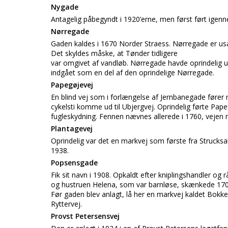
Nygade
Antagelig påbegyndt i 1920’erne, men først ført igenne
Nørregade
Gaden kaldes i 1670 Norder Straess. Nørregade er usædv
Det skyldes måske, at Tønder tidligere
var omgivet af vandløb. Nørregade havde oprindelig ud
indgået som en del af den oprindelige Nørregade.
Papegøjevej
En blind vej som i forlængelse af Jernbanegade fører 
cykelsti komme ud til Ubjergvej. Oprindelig førte Pape
fugleskydning. Fennen nævnes allerede i 1760, vejen 
Plantagevej
Oprindelig var det en markvej som første fra Strucksa
1938.
Popsensgade
Fik sit navn i 1908. Opkaldt efter kniplingshandler 
og hustruen Helena, som var barnløse, skænkede 170 de
Før gaden blev anlagt, lå her en markvej kaldet Bokk
Ryttervej.
Provst Petersensvej