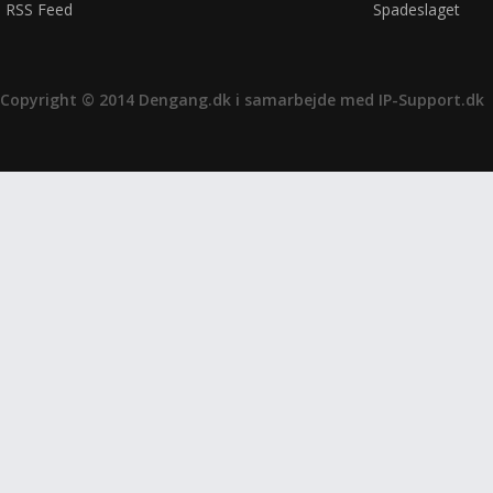
RSS Feed
Spadeslaget
Copyright © 2014 Dengang.dk i samarbejde med
IP-Support.dk