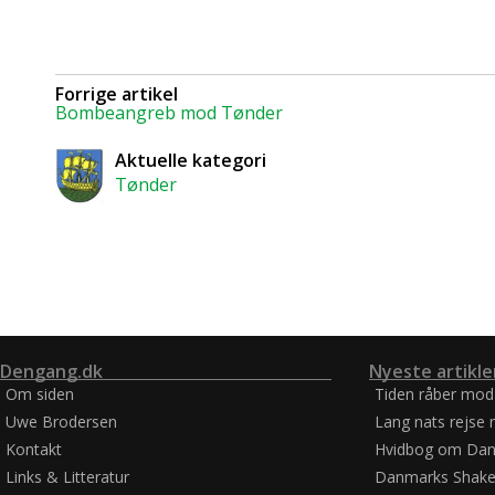
Forrige artikel
Bombeangreb mod Tønder
Aktuelle kategori
Tønder
Dengang.dk
Nyeste artikle
Om siden
Tiden råber mod
Uwe Brodersen
Lang nats rejse 
Kontakt
Hvidbog om Dan
Links & Litteratur
Danmarks Shake