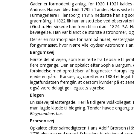
Gaden er formodentlig anlagt før 1920. I 1921 kald
Andreas Hansen blev født 1795 i Tønder. Hans viste ti
i urmagerlære i Flensborg. I 1819 nedsatte han sig s
gradmåling. I 1822 fik han ansættelse ved observatorie
i Gotha. Her virkede han frem til sin død i 1874. P.
bevægelse. Han var blandt de største astronomer, 
Der er en marmorplade for ham på huset, Vestergade 
for gymnasiet, hvor Nørre Alle krydser Astronom Ha
Bargumsvej
Første del af vejen, som kun førte fra Leosalle til jer
flere omgange. Den er opkaldt efter Sophie Bargum, 
forbindelse med oprettelsen af bogmester Horups le
ejede en gård i Rørkær, og oprettede i 1884 et legat f
legatfundatsen fremgår, at dersom kvinder på et sen
også være delagtige i legatets styrelse.
Blegen
En sidevej til Østergade. Her lå tidligere Vidåkollegiet
man lagde klæde til blegning. Tønder havde engang tre
Blegmandens hus.
Brorsonsvej
Opkaldte efter salmedigteren Hans Adolf Brorson (1694
1729 blev han ved provst Schraders hjælp indsat som 