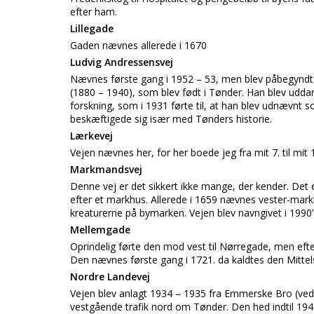
efter ham.
Lillegade
Gaden nævnes allerede i 1670
Ludvig Andressensvej
Nævnes første gang i 1952 – 53, men blev påbegyndt l
(1880 – 1940), som blev født i Tønder. Han blev uddan
forskning, som i 1931 førte til, at han blev udnævnt 
beskæftigede sig især med Tønders historie.
Lærkevej
Vejen nævnes her, for her boede jeg fra mit 7. til mit 1
Markmandsvej
Denne vej er det sikkert ikke mange, der kender. Det er
efter et markhus. Allerede i 1659 nævnes vester-m
kreaturerne på bymarken. Vejen blev navngivet i 1990’
Mellemgade
Oprindelig førte den mod vest til Nørregade, men e
Den nævnes første gang i 1721. da kaldtes den Mittels
Nordre Landevej
Vejen blev anlagt 1934 – 1935 fra Emmerske Bro (ved 
vestgående trafik nord om Tønder. Den hed indtil 19