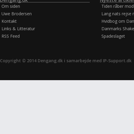
Dengang.dk
Nyeste artikle
Om siden
Tiden råber mod
Uwe Brodersen
Lang nats rejse 
Kontakt
Hvidbog om Dan
Links & Litteratur
Danmarks Shake
RSS Feed
Spadeslaget
Copyright © 2014 Dengang.dk i samarbejde med
IP-Support.dk