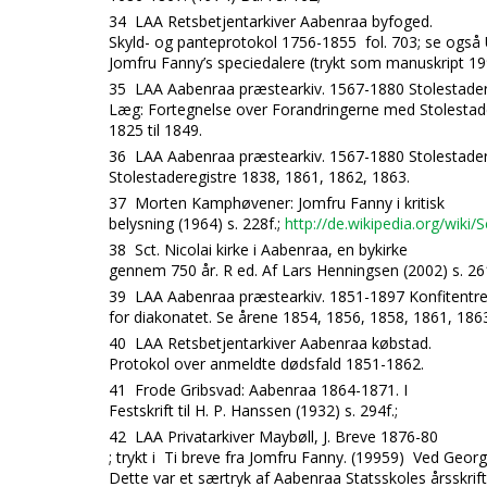
34
LAA Retsbetjentarkiver Aabenraa byfoged.
Skyld- og panteprotokol 1756-1855 fol. 703; se ogs
Jomfru Fanny’s speciedalere (trykt som manuskript 19
35
LAA Aabenraa præstearkiv. 1567-1880 Stolestader
Læg: Fortegnelse over Forandringerne med Stolestad
1825 til 1849.
36
LAA Aabenraa præstearkiv. 1567-1880 Stolestader
Stolestaderegistre 1838, 1861, 1862, 1863.
37
Morten Kamphøvener: Jomfru Fanny i kritisk
belysning (1964) s. 228f.;
http://de.wikipedia.org/wiki/
S
38
Sct. Nicolai kirke i Aabenraa, en bykirke
gennem 750 år. R ed. Af Lars Henningsen (2002) s. 261
39
LAA Aabenraa præstearkiv. 1851-1897 Konfitentre
for diakonatet. Se årene 1854, 1856, 1858, 1861, 186
40
LAA Retsbetjentarkiver Aabenraa købstad.
Protokol over anmeldte dødsfald 1851-1862.
41
Frode Gribsvad: Aabenraa 1864-1871. I
Festskrift til H. P. Hanssen (1932) s. 294f.;
42
LAA Privatarkiver Maybøll, J. Breve 1876-80
; trykt i Ti breve fra Jomfru Fanny. (19959) Ved Georg
Dette var et særtryk af Aabenraa Statsskoles årsskrif