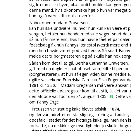
sig fra familier i byen, bl.a. fordi hun ikke kan gøre ge
denne mand, hvis økonomiske hjælp hun var meget 
hun også være lidt ironisk overfor.
Nabokonen madam Graversen
kan hun ikke undvære, nu hvor hun kun kan være et p
sengen, betaler hun hende med sine sager, snart det 
så hun får mere end, hvi
s hun havde fået et par dale
fødselsdag fik hun Fannys lænestol (værdi mere end 10
men hun havde været god ved hende. Så snart Fanny 
melde det til borgmesteren og så skulle han nok sørge
S
ådan kom det til at gå. Bertha Catharina Graversen,
gift med en daglejer i nabohuset, anmeldte til person
(borgmesteren), at hun af egen viden kunne meddele,
ugifte vaskekone Franziska Carolina Elisa Enger var d
1881 kl. 13.30. – Madam Gregersen må være ansvarlig 
dette officielle dødsregister kom til at stå, at det var 
den afdøde var født den 31. august 1805.
43
Dette var
om Fanny Enge.
I
Preussen var stat og kirke blevet adskilt i 1874,
og der var indrettet en statslig registrering af fødsler, 
dødsfald i stedet for det hidtidige kirkelige. Men den ki
fortsatte, da de kirkelige myndigheder jo skulle begr