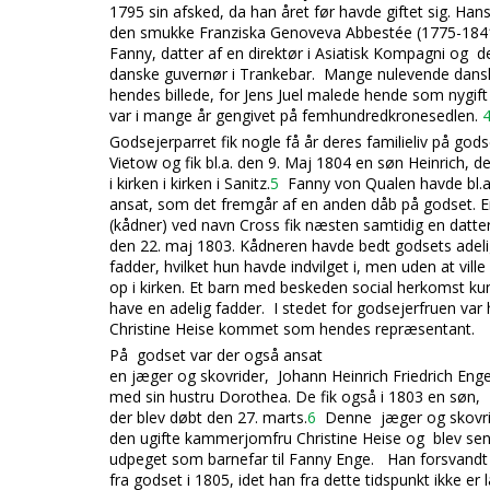
1795 sin afsked, da han året før havde giftet sig. Han
den smukke Franziska Genoveva Abbestée (1775-184
Fanny, datter af en direktør i Asiatisk Kompagni og d
danske guvernør i Trankebar. Mange nulevende dansk
hendes billede, for Jens Juel malede hende som nygift
var i mange år gengivet på femhundredkronesedlen.
Godsejerparr
et fik nogle få år deres familieliv på gods
Vietow og fik bl.a. den 9. Maj 1804 en søn Heinrich, d
i kirken i kirken i Sanitz.
5
Fanny von Qualen havde bl.
ansat, som det fremgår af en anden dåb på godset. E
(kådner) ved navn Cross fik næsten samtidig en datter
den 22. maj 1803. Kådneren havde bedt godsets adel
fadder, hvilket hun havde indvilget i, men uden at vill
op i kirken. Et barn med beskeden social herkomst ku
have en adelig fadder. I stedet for godsejerfruen v
Christine Heise kommet som hendes repræsentant.
På godset var der også ansat
en jæger og skovrider, Johann Heinrich Friedrich En
me
d sin hustru Dorothea. De fik også i 1803 en søn,
der blev døbt den 27. marts.
6
Denne jæger og skovri
den ugifte kammerjomfru Christine Heise og blev se
udpeget som barnefar til Fanny Enge. Han forsvand
fra godset i 1805, idet han fra dette tidspunkt ikke er