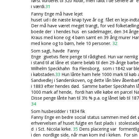
først vurderet til 320 Rbdlr, men faldt i de senere år 
i værdi.
31
Fanny Enge må have lejet
huset ud i de næste knap tyve år og fået en leje-indt
Der må have været meget trangt, for ved folketællin
boede der i hendes
hus en sadelmager, den 34 årige
Kraus med kone og 4 børn samt en 39 årig murer Ha
med kone og to børn, hele 10 personer.
32
Som sagt, havde Fanny
Enge givetvis flere penge til rådighed. Hun var nemlig
i stand til at låne
et større beløb til den 29-årige barbe
Wilhelm Speckhahn fra Flensborg, som i 1842 var bl
i købstaden.
33
Hun lånte ham hele 1000 mark til køb a
Sandvedlej i Sønderskoven, og dette lån blev åbenbart
i 1883 efter hendes død. Samme barber Speckhahn lå
1000 mark af hende, fordi han ville købe en parcel 
Disse penge lånte han til 3½ % p.a. og lånet løb til 187
34
Som husbesidder i 1834 fik
Fanny Enge en bedre social status sammen
med det ø
erhvervelsen af huset fulgte en fast plads i stolestad
d i Sct. Nicolai kirke.
35
Dens placering var formentlig 
i den nordlige side, når man kom ind i kirken. For sin