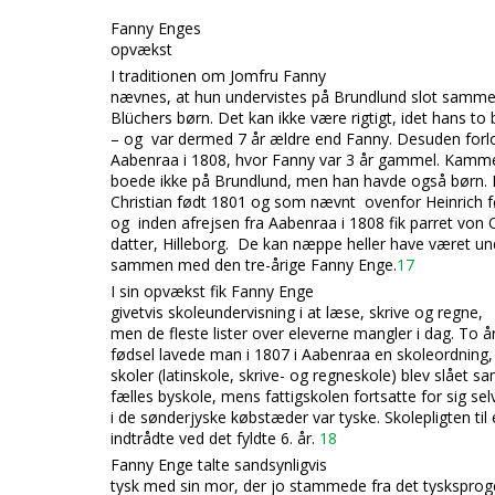
Fanny Enges
opvækst
I traditionen om Jomfru Fanny
nævnes, at hun undervistes på Brundlund slot sa
Blüchers børn. Det kan ikke vær
e rigtigt, idet hans t
– og var dermed 7 år ældre end Fanny. Desuden fo
Aabenraa i 1808, hvor Fanny var 3 år gammel. Kamm
boede ikke på Brundlund, men han havde også børn. D
Christian født 1801 og som nævnt ovenfor Heinrich f
og inden afrejsen fra Aabenraa i 1808 fik parret von
datter, Hilleborg. De kan næppe heller have været un
sammen med den tre-årige Fanny Enge.
17
I sin opvækst fik Fanny Enge
giv
etvis skoleundervisning i at læse, skrive og regne,
men de fleste lister over eleverne mangler i dag. To å
fødsel lavede man i 1807 i Aabenraa en skoleordning,
skoler (latinskole, skrive- og regneskole) blev slået s
fælles byskole, mens fattigskolen fortsatte for sig sel
i de sønderjyske købstæder var tyske. Skolepligten ti
indtrådte ved det fyldte 6. år.
18
Fanny Enge talte sandsynligvis
tysk med sin mor, der jo stammede fra det
tysksprog