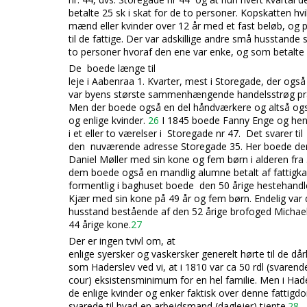
betalte 25 sk i skat for de to personer. Kopskatten hvi
mænd eller kvinder over 12 år med et fast beløb, og p
til de fattige. Der var adskillige andre små husstande
to personer hvoraf den ene var enke, og som betal
De boede længe til
leje i Aabenraa 1. Kvarter, mest i Storegade, der ogs
var byens største sammenhænge
nde handelsstrøg p
Men der boede også en del håndværkere og altså også
og enlige kvinder.
26
I 1845 boede Fanny Enge og he
i et eller to værelser i Storegade nr 47. Det svarer til
den nuværende adresse Storegade 35. Her boede de
Daniel Møller med sin kone og fem børn i alderen fra 
dem boede også en mandlig alumne betalt af fattigk
formentlig i baghuset boede den 50 årige hestehand
Kjær med sin kone på 49 år og fem børn. Endelig var
husstand bestående af den 52 årige brofoged Michae
44 årige kone.
27
Der er ingen tvivl om, at
enlige syersker og vaskersker generelt hørte til d
e dår
som Haderslev ved vi, at i 1810 var ca 50 rdl (svarend
cour) eksistensminimum for en hel familie. Men i Had
de enlige kvinder og enker faktisk over denne fattig
svarede til hvad en arbejdsmand (daglejer) tjente.
28