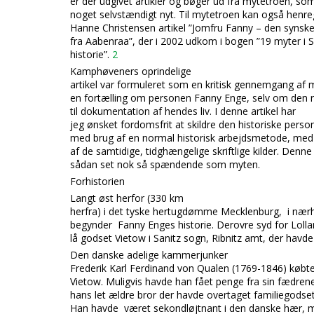
er der udgivet artikler og bøger ud fra mytetroen, som
noget selvstændigt nyt. Til mytetroen kan også hen
Hanne Christensen artikel ”Jomfru Fanny – den synsk
fra Aabenraa”, der i 2002 udkom i bogen ”19 myter i 
historie”.
2
Kamphøveners oprindelige
artikel var formuleret som en kritisk gennemgang af 
en fortælling om personen Fanny Enge, selv om den
til
dokumentation af hendes liv. I denne artikel har
jeg ønsket fordomsfrit at skildre den historiske pers
med brug af en normal historisk arbejdsmetode, med 
af de samtidige, tidghængelige skriftlige kilder. Denne 
sådan set nok så spændende som myten.
Forhistorien
Langt øst herfor (330 km
herfra) i det tyske hertugdømme Mecklenburg, i nær
begynder Fanny Enges historie. Derovre syd for Loll
lå godset Vietow i Sanitz sogn,
Ribnitz amt, der havd
Den danske adelige kammerjunker
Frederik Karl Ferdinand von Qualen (1769-1846) købt
Vietow. Muligvis havde han fået penge fra sin fædrene 
hans let ældre bror der havde overtaget fa
miliegodset
Han havde været sekondløjtnant i den danske hær, 