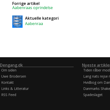
Forrige artikel
Aabenraas oprindelse
Aktuelle kategori
Aabenraa
Dengang.dk
Nyeste artikle
Om siden
Tiden råber mod
Uwe Brodersen
Lang nats rejse 
Kontakt
Hvidbog om Dan
Links & Litteratur
Danmarks Shake
RSS Feed
Spadeslaget