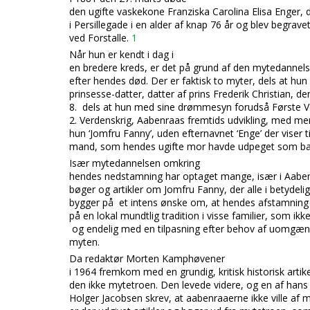
den ugifte vaskekone Franz
iska Carolina Elisa Enger, 
i Persillegade i en alder af knap 76 år og blev begrave
ved Forstalle.
1
Når hun er kendt i dag i
en bredere kreds, er det på grund af den mytedanne
efter hendes dø
d. Der er faktisk to myter, dels at hu
prinsesse-datter, datter af prins Frederik Christian, d
8. dels at hun med sine drømmesyn forudså Første V
2. Verdenskrig, Aabenraas fremtids udvikling, med m
hun ‘Jomfru Fanny’, uden efternavnet ‘Enge’ der viser ti
mand, som hendes ugifte mor havde udpeget som b
Især mytedannelsen omkring
hendes nedstamning har optaget mange, især i Aaben
bøger og
artikler om Jomfru Fanny, der alle i betydel
bygger på et intens ønske om, at hendes afstamning
på en lokal mundtlig tradition i visse familier, som i
og endelig med en tilpasning efter behov af uomgænge
myten.
Da redaktør Morten Kamphøvener
i 1964 fremkom med en grundig, kritisk historisk artik
den ikke mytetroen. Den levede videre, og en af han
Holger Jacobsen skrev, at aabenraaerne i
kke ville af