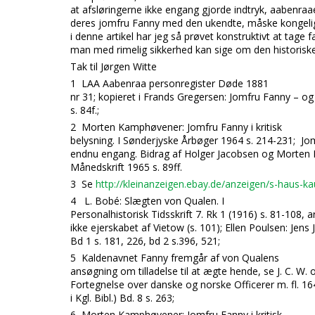
at afsløringerne ikke engang gjorde indtryk, aabenraa
deres jomfru Fanny med den ukendte, måske kongeli
i denne artikel har jeg så prøvet konstruktivt at tage f
man med rimelig sikkerhed kan sige om den historis
Tak til Jørgen Witte
1
LAA Aabenraa personregister Døde 1881
nr 31; kopieret i Frands Gregersen: Jomfru Fanny – og
s. 84f.;
2
Morten Kamphøvener: Jomfru Fanny i kritisk
belysning. I Sønderjyske Årbøger 1964 s. 214-231; J
endnu engang. Bidrag af Holger Jacobsen og Morten 
Månedskrift 1965 s. 89ff.
3
Se
http://kleinanzeigen.ebay.de/
anzeigen/s-haus-ka
4
L. Bobé: Slægten von Qualen. I
Personalhistorisk Tidsskrift 7. Rk 1 (1916) s. 81-108, a
ikke ejerskabet af Vietow (s. 101); Ellen Poulsen: Jens 
Bd 1 s. 181, 226, bd 2 s.396, 521;
5
Kaldenavnet Fanny fremgår af von Qualens
ansøgning om tilladelse til at ægte hende, se J. C. W. o
Fortegnelse over danske og norske Officerer m. fl. 16
i Kgl. Bibl.) Bd. 8 s. 263;
6
Morten Kamphøvener: Jomfru Fanny i kritisk