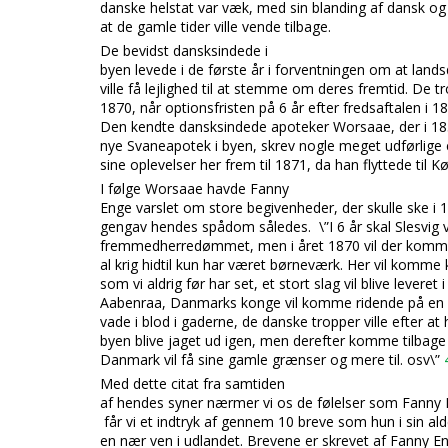
danske helstat var væk, med sin blanding af dansk og
at de gamle tider ville vende tilbage.
De bevidst dansksindede i
byen levede i de første år i forventningen om at land
ville få lejlighed til at stemme om der
es fremtid. De t
1870, når optionsfristen på 6 år efter fredsaftalen i 1
Den kendte dansksindede apoteker Worsaae, der i 18
nye Svaneapotek i byen, skrev nogle meget udførlige 
sine oplevelser her frem til 1871, da han flyttede ti
I følge Worsaae havde Fanny
Enge varslet om store begivenheder, der skulle ske i
gengav hendes spådom således. \”
I 6 år skal Slesvi
fremmedherredømmet, men i året 1870 vil der komme
al krig hidtil kun har været børneværk. Her vil komm
som vi aldrig før har set, et stort slag vil blive leveret
Aabenraa, Danmarks konge vil komme ridende på en hv
vade i blod i gaderne, de danske tropper ville efter at
byen blive jaget ud igen, men derefter komme tilbage
Danmark vil få sine gamle grænser og mere til. osv
\”
Med dette citat fra samtiden
af hendes syner nærmer vi os de følels
er som Fanny 
får vi et indtryk af gennem 10 breve som hun i sin ald
en nær ven i udlandet. Brevene er skrevet af Fanny En