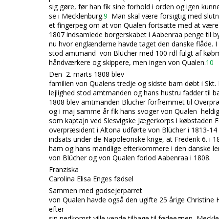
sig gøre, før han fik sine forhold i orden og igen kunn
se i Mecklenburg.
9
Man skal være forsigtig med slut
et fingerpeg om at von Qualen fortsatte med at være 
1807 indsamlede borgerskabet i Aabenraa penge til b
nu hvor englænderne havde taget den danske flåde. I s
stod amtmand von Blücher med 100 rdl fulgt af køb
håndværkere og skippere, men ingen von Qualen.
10
Den 2. marts 1808 blev
familien von Qualens tredje og sidste barn
døbt i Skt.
lejlighed stod amtmanden og hans hustru fadder til b
1808 blev amtmanden Blücher forfremmet til Overpræ
og i maj samme år fik hans svoger von Qualen heldig
som kaptajn ved Slesvigske Jægerkorps i købstaden 
overpræsident i Altona udførte von Blücher i 1813-14 
indsats under de Napoleonske krige, at Frederik 6. i 
ham og hans mandlige efterkommere i den danske le
von Blücher og von Qualen forlod Aabenraa i 1808.
Franziska
Carolina Elisa Enges fødsel
Sammen med godsejerparret
von Qualen havde også den ugifte 25 årige Christine 
efter
sin nedkomst ville vende tilbage til fødeegnen Meck