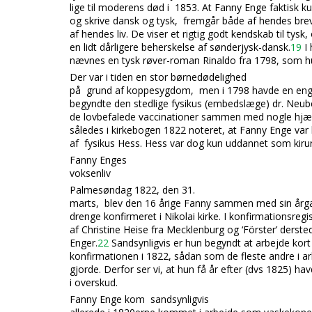
lige til moderens død i 1853. At Fanny Enge faktisk k
og skrive dansk og tysk, fremgår både af hendes brev
af hendes liv. De viser et rigtig godt kendskab til tysk
en lidt dårligere beherskelse af sønderjysk-dansk.
19
I 
nævnes en tysk røver-roman Rinaldo fra 1798, som h
Der var i tiden en stor børnedødelighed
på grund af koppesygdom, men i 1798 havde en en
begyndte den stedlige fysikus (embedslæge) dr. Neub
de lovbefalede vaccinationer sammen med nogle hjæl
således i kirkebogen 1822 noteret, at Fanny Enge var 
af fysikus Hess. Hess var dog kun uddannet som kiru
Fanny Enges
voksenliv
Palmesøndag 1822, den 31.
marts, blev den 16 årige Fanny sammen med sin årg
drenge konfirmeret i Nikolai kirke. I konfirmationsregi
af Christine Heise fra Mecklenburg og ‘Förster’ dersted
Enger.
22
Sandsynligvis er hun begyndt at arbejde kort
konfirmationen i 1822, sådan som de fleste andre i a
gjorde. Derfor ser vi, at hun få år efter (dvs 1825) h
i overskud.
Fanny Enge kom sandsynligvis