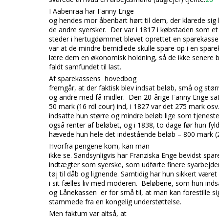
I Aabenraa har Fanny Enge
og hendes mor åbenbart hørt til dem, der klarede sig 
de andre syersker. Der var i 1817 i købstaden som et 
steder i hertugdømmet blevet oprette
t en sparekasse
var at de mindre bemidlede skulle spare op i en spar
lære dem en økonomisk holdning, så de ikke senere bl
faldt samfundet til last.
Af sparekassens hovedbog
fremgår, at der f
aktisk blev indsat beløb, små og størr
og andre med få midler. Den 20-årige Fanny Enge sat
50 mark (16 rdl cour) ind, i 1827 var det 275 mark osv
indsatte hun større og mindre beløb lige som tjenestef
også renter af beløbet, og i 1838, to dage før hun fyl
hævede hun hele det indestående beløb – 800 mark (2
Hvorfra pengene kom, kan man
ikke se. Sandsynligvis har Franziska Enge bevidst spar
indtægter som syerske,
som udførte finere syarbejde
tøj til dåb og lignende. Samtidig har hun sikkert væ
i sit fælles liv med moderen. Beløbene, som hun indsa
og Lånekassen er for små til, at man kan forestille si
stammede fra en kongelig understøttelse.
Men faktum var altså, at