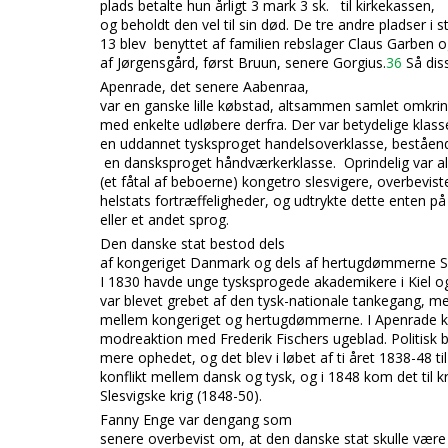
plads betalte hun årligt 3 mark 3 sk. til kirkekassen,
og beholdt den vel til sin død. De tre andre pladser i s
13 blev benyttet af familien rebslager Claus Garben o
af Jørgensgård, først Bruun, senere Gorgius.
36
Så dis
Apenrade, det senere Aabenraa,
var en ganske lille købstad, altsammen samlet omkri
med enkelte udløbere derfra. Der var betydelige klasse
en uddannet tysksproget handelsoverklasse, beståend
en dansksproget håndværkerklasse. Oprindelig var a
(et fåtal af beboerne) kongetro slesvigere, overbevi
helstats fortræffeligheder, og udtrykte dette enten på
eller et andet sprog.
Den danske stat bestod dels
af kongeriget Danmark og dels af hertugdømmerne Sl
I 1830 havde unge tysksprogede akademikere i Kiel 
var blevet grebet af den tysk-nationale tankegang, m
mellem kongeriget og hertugdømmerne. I Apenrade k
modreaktion med Frederik Fischers ugeblad. Politisk b
mere ophedet, og det blev i løbet af ti året 1838-48 ti
konflikt mellem dansk og tysk, og i 1848 kom det til kr
Slesvigske krig (1848-50).
Fanny Enge var dengang som
senere overbevist om, at den danske stat skulle være 