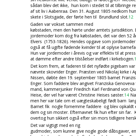
sådan blev det ikke, hun kom i stedet til at tilbringe r
af sit liv i Aabenraa. Den 31. August 1805 nedkom hu
skete i Slotsgade, der førte hen til Brundlund slot.
12
Gaden var vokset sammen med
købstaden, men den hørte under amtets jurisdiktion.
jordemoder kom dog fra købstaden, det var den 52 år
Elvers (1753-1826). Hendes opgave som j
ordemoder v
også at få ugifte fødende kvinder til at oplyse barnef
Hun var jordemoder i årevis og var effektiv til at pre
at dømme efter andre tilståelser indført i kirkebogen.
Det kom
frem, at faderen til det nyfødte pigebarn var
nævnte skovrider Enger. Præsten ved Nikolaj kirke i 
Nissen, døbte den 19. september 1805 barnet Franzisk
Enger. Som faddere blev angivet Franziska Genoveva
mand, kammerjunker Friedrich Karl Ferdinand von Qua
Heise, der vel har været Christine Heises søster.
14
Nav
men her var tale om et uægteskabeligt født barn lan
Barnet fik nogle fornemme faddere og blev opkaldt 
dem og sin moster. Efternavnet fik hun efter sin far.
overtog hun sikkert også efter sin mors tidligere hers
Det var vigtigt med en rig
gudmoder, som kunne give nogle gode
dåbsgaver, en