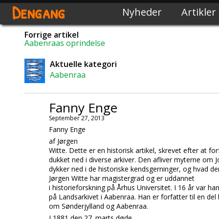
Dengang
Nyheder
Artikler
Forrige artikel
Aabenraas oprindelse
Aktuelle kategori
Aabenraa
Fanny Enge
September 27, 2013
Fanny Enge
af Jørgen
Witte. Dette er en historisk artikel, skrevet efter at fo
dukket ned i diverse arkiver. Den afliver myterne om 
dykker ned i de historiske kendsgerninger, og hvad d
Jørgen Witte
har magistergrad og er uddannet
i historieforskning på Århus Universitet. I 16 år var han
på Landsarkivet i Aabenraa. Han er forfatter til en del 
om Sønderjylland og Aabenraa.
I 1881 den 27. marts døde