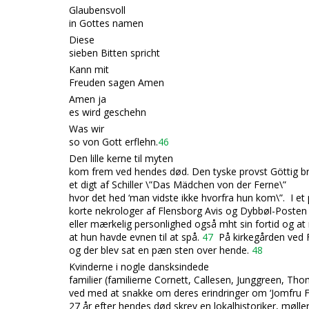
Glaubensvoll
in Gottes namen
Diese
sieben Bitten spricht
Kann mit
Freuden sagen Amen
Amen ja
es wird geschehn
Was wir
so von Gott erflehn.
46
Den lille kerne til myten
kom frem ved hendes død. Den tyske provst Göttig b
et digt af
Schiller \”
Das Mädchen von der Ferne
\”
hvor det hed ‘man vidste ikke hvorfra hun kom\”. I et 
korte nekrologer af Flensborg Avis og Dybbøl-Poste
eller mærkelig personlighed også mht sin fortid og 
at hun havde evnen til at spå.
47
På kirkegården ved F
og der blev sat en pæn sten over hende.
48
Kvinderne i nogle dansksindede
familier (familierne Cornett, Callesen, Junggreen, Th
ved med at snakke om deres erindr
inger om ‘Jomfru 
27 år efter hendes død skrev en lokalhistoriker, mølle