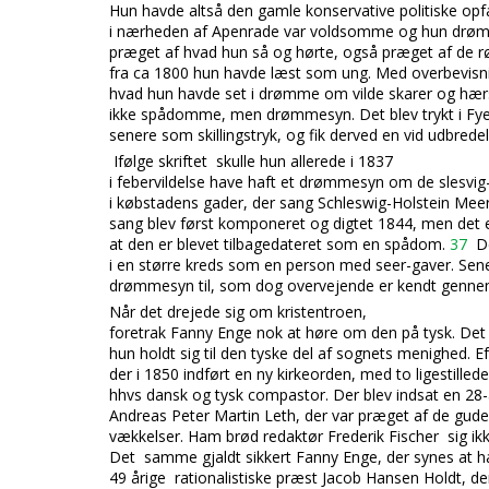
Hun havde altså den gamle konservative politiske
opf
i nærheden af Apenrade var voldsomme og hun dr
præget af hvad hun så og hørte, også præget af de 
fra ca 1800 hun havde læst som ung. Med overbevisni
hvad hun havde set i drømme om vilde skarer og hærs
ikke spådomme, men drømmesyn. Det blev trykt i Fye
senere som skillingstryk, og fik derved en vid udbrede
Ifølge skriftet skulle hun allerede i 1837
i febervildelse have haft et drømmesyn om de slesvig
i købstadens gader, der sang Schleswig-Holstein Me
sang blev først komponeret og digtet 1844, men det 
at den er blevet tilbagedateret som en spådom.
37
D
i en større kreds som en person med seer-gaver. Sen
drømmesyn til, som dog overvejende er kendt gennem
Når det drejede sig om kristentroen,
foretrak Fanny Enge
nok at høre om den på tysk. Det 
hun holdt sig til den tyske del af sognets menighed. Ef
der i 1850 indført en ny kirkeorden, med to ligestille
hhvs dansk og tysk compastor. Der blev indsat en 28-
Andreas Peter Martin Leth, der var præget af de gudel
vækkelser. Ham brød redaktør Frederik Fischer sig ik
Det samme gjaldt sikkert Fanny Enge, der synes at h
49 årige rationalistiske præst Jacob Hansen Holdt, de