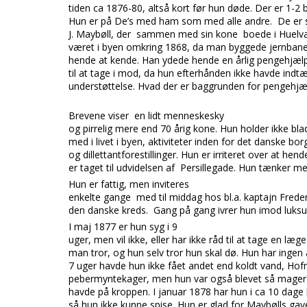
tiden ca 1876-80, altså kort før hun døde. Der er 1-2 
Hun er på De’s med ham som med alle andre. De er sk
J. Maybøll, der sammen med sin kone boede i Huelva
været i byen omkring 1868, da man byggede jernbanen
hende at kende. Han ydede hende en årlig pengehjæl
til at tage i mod, da hun efterhånden ikke havde indtæg
understøttelse. Hvad der er baggrunden for pengehjæl
Brevene viser en lidt menneskesky
og pirrelig mere end 70 årig kone. Hun holder
ikke bla
med i livet i byen, aktiviteter inden for det danske bo
og dillettantforestillinger. Hun er irriteret over at he
er taget til udvidelsen af Persillegade. Hun tænker
Hun er fattig, men inviteres
enkelte gange med til middag hos bl.a. kaptajn Frederi
den danske kreds. Gang på gang ivrer hun imod luk
I maj 1877 er hun syg i 9
uger, men vil ikke, eller har ikke råd
til at tage en læge
man tror, og hun selv tror hun skal dø. Hun har ingen 
7 uger havde hun ikke fået andet end koldt vand, Ho
pebermyntekager, men hun var også blevet så mager 
havde på kroppen. I januar 1878 har hun i ca 10 dage 
så hun ikke kunne spise. Hun er glad for Maybølls gav