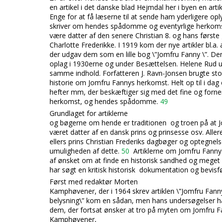
en artikel i det danske blad Hejmdal her i byen en ar
Enge for at få læserne til at sende ham yderligere opl
skriver om hendes spådomme og eventyrlige herkomst
være datter af den senere Christian 8. og hans første
Charlotte Frederikke. I 1919 kom der nye artikler bl.a
der udgav dem som en lille bog \”Jomfru Fanny \”. Den
oplag i 1930erne og under Besættelsen. Helene Rud
samme indhold. Forfatteren J. Ravn-Jonsen brugte stoff
historie om Jomfru Fannys herkomst. Helt op til i da
hefter mm, der beskæftiger sig med det fine og for
herkomst, og hendes spådomme.
49
Grundlaget for artiklerne
og bøgerne om hende er
traditionen og troen på at
været datter af en dansk prins og prinsesse osv. Alle
ellers prins Christian Frederiks dagbøger og optegnels
umuligheden af dette.
50
Artiklerne om Jomfru Fanny 
af ønsket om at finde en historisk sandhed og meget f
har søgt en kritisk historisk dokumentation og bevisf
Først med redaktør Morten
Kamphøvener, der i 1964 skrev artiklen \”Jomfru Fanny 
belysning\” kom en sådan, men hans undersøgelser h
dem, der fortsat ønsker at tro på myten om Jomfru F
Kamphøvener,