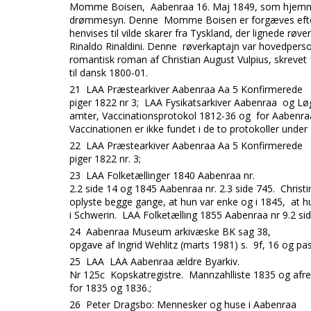
Momme Boisen, Aabenraa 16. Maj 1849, som hjemm
drømmesyn. Denne Momme Boisen er forgæves efters
henvises til vilde skarer fra Tyskland, der lignede røv
Rinaldo Rinaldini. Denne røverkaptajn var hovedperso
romantisk roman af Christian August Vulpius, skrevet
til dansk 1800-01.
21
LAA Præstearkiver Aabenraa Aa 5 Konfirmerede
piger 1822 nr 3; LAA Fysikatsarkiver Aabenraa og L
amter, Vaccinationsprotokol 1812-36 og for Aabenra
Vaccinationen er ikke fundet i de to protokoller under
22
LAA Præstearkiver Aabenraa Aa 5 Konfirmerede
piger 1822 nr. 3;
23
LAA Folketællinger 1840 Aabenraa nr.
2.2 side 14 og 1845 Aabenraa nr. 2.3 side 745. Christ
oplyste begge gange, at hun var enke og i 1845, at h
i Schwerin. LAA Folketælling 1855 Aabenraa nr 9.2 sid
24
Aabenraa Museum arkivæske BK sag 38,
opgave af Ingrid Wehlitz (marts 1981) s. 9f, 16 og pa
25
LAA LAA Aabenraa ældre Byarkiv.
Nr 125c Kopskatregistre. Mannzahlliste 1835 og afr
for 1835 og 1836.;
26
Peter Dragsbo: Mennesker og huse i Aabenraa