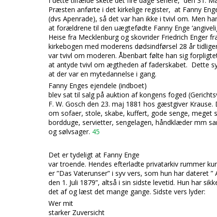
I dette tilfælde skete det fire dage senere, den 31. M
Præsten anførte i det kirkelige register, at Fanny Eng
(dvs Apenrade), så det var han ikke i tvivl om. Men ha
at forældrene til den uægtefødte Fanny Enge ‘angivelig
Heise fra Mecklenburg og skovrider Friedrich Enger fr
kirkebogen med moderens dødsindførsel 28 år tidliger
var tvivl om moderen. Åbenbart følte han sig forpligtet
at antyde tvivl om ægtheden af faderskabet. Dette sy
at der var en mytedannelse i gang.
Fanny Enges ejendele (indboet)
blev sat til salg på auktion af kongens foged (Gerichts
F. W. Gosch den 23
. maj 1881 hos gæstgiver Krause. 
om sofaer, stole, skabe, kuffert, gode senge, meget s
bordduge, servietter, sengelagen, håndklæder mm sa
og sølvsager.
45
Det er tydeligt at Fanny Enge
var troende. Hendes
efterladte privatarkiv rummer kun 
er ”Das Vaterunser” i syv vers, som hun har dateret ”
den 1. Juli 1879”, altså i sin sidste levetid. Hun har sik
det af og læst det mange gange. Sidste vers lyder:
Wer mit
starker Zuver
sicht