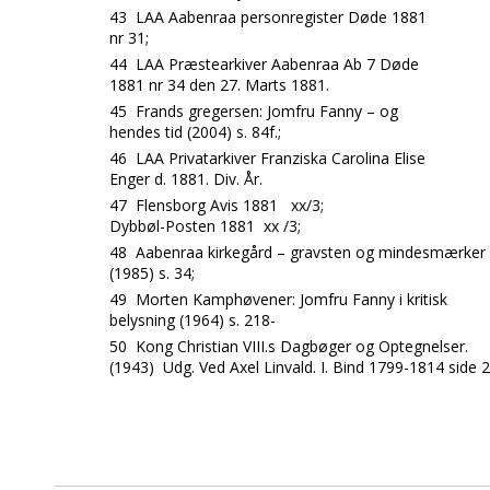
43
LAA Aabenraa personregister Døde 1881
nr 31;
44
LAA Præstearkiver Aabenraa Ab 7 Døde
1881 nr 34 den 27. Marts 1881.
45
Frands gregersen: Jomfru Fanny – og
hendes tid (2004) s. 84f.;
46
LAA Privatarkiver Franziska Carolina Elise
Enger d. 1881. Div. År.
47
Flensborg Avis 1881 xx/3;
Dybbøl-Posten 1881 xx /3;
48
Aabenraa kirkegård – gravsten og mindesmærker
(1985) s. 34;
49
Morten Kamphøvener: Jomfru Fanny i kritisk
belysning (1964) s. 218-
50
Kong Christian VIII.s Dagbøger og Optegnelser.
(1943) Udg. Ved Axel Linvald. I. Bind 1799-1814 side 2