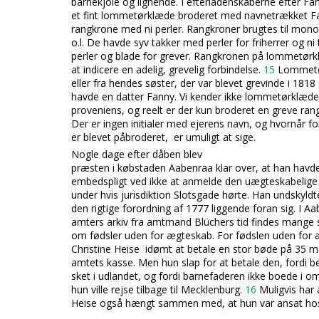
barnekjole og lignende. I efterladenskaberne efter Fa
et fint lommetørklæde broderet med navnetrækket Fa
rangkrone med ni perler. Rangkroner brugtes til mo
o.l. De havde syv takker med perler for friherrer og ni
perler og blade for grever. Rangkronen på lommetør
at indicere en adelig, grevelig forbindelse.
15
Lommetør
eller fra hendes søster, der var blevet grevinde i 18
havde en datter Fanny. Vi kender ikke lommetørklædet
proveniens, og reelt er der kun broderet en greve r
Der er ingen initialer med ejerens navn, og hvornår f
er blevet påbroderet, er umuligt at sige.
Nogle dage efter dåben blev
præsten i købstaden Aabenraa klar over, at han havd
embedspligt ved ikke at anmelde den uægteskabelige
under hvis jurisdiktion Slotsgade hørte.
Han undskyldt
den rigtige forordning af 1777 liggende foran sig. I 
amters arkiv fra amtmand Blüchers tid findes mange 
om fødsler uden for ægteskab. For fødslen uden for 
Christine Heise idømt at betale en stor bøde på 35 ma
amtets kasse. Men hun slap for at betale den, fordi b
sket i udlandet, og fordi barnefaderen ikke boede i om
hun ville rejse tilbage til Mecklenburg.
16
Muligvis har 
Heise også hængt sammen med, at hun var ansat hos