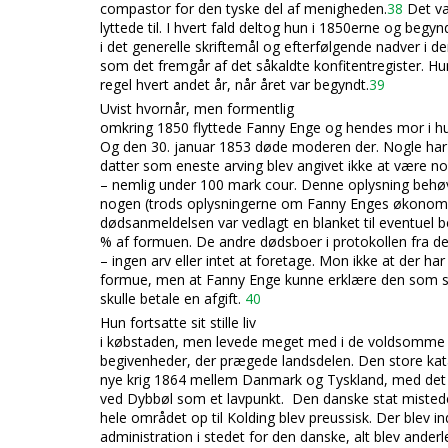
compastor for den tyske del af menigheden.
38
Det va
lyttede til. I hvert fald deltog hun i 1850erne og begy
i det generelle skriftemål og efterfølgende nadver i 
som det fremgår af det såkaldte konfitentregister. H
regel hvert andet år, når året var begyndt.
39
Uvist hvornår, men formentlig
omkring 1850 flyttede Fanny Enge og hendes mor i hus
Og den 30. januar 1853 døde moderen der. Nogle har
datter som eneste arving blev angivet ikke at være no
– nemlig under 100 mark cour. Denne oplysning behøv
nogen (trods oplysningerne om Fanny Enges økonomis
dødsanmeldelsen var vedlagt en blanket til eventuel b
% af formuen. De andre dødsboer i protokollen fra de
– ingen arv eller intet at foretage. Mon ikke at der h
formue, men at Fanny Enge kunne erklære den som si
skulle betale en afgift.
40
Hun fortsatte sit stille liv
i købstaden, men levede meget med i de voldsomme po
begivenheder, der prægede landsdelen. Den store kat
nye krig 1864 mellem D
anmark og Tyskland, med det 
ved Dybbøl som et lavpunkt. Den danske stat mist
hele området op til Kolding blev preussisk. Der blev in
administration i stedet for den danske, alt blev ande