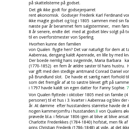
på skattelisterne på godset.
Det gik ikke godt for godsejerparret
rent økonomisk. Godsejer Frederik Karl Ferdinand v
ikke magte godset og tog i 1805 sammen med sin f
næste par år berammet fem salgsterminer, men først
8 år senere, endte det med at godset blev solgt på 
til en overforstmester von Sperling.
Hvorhen kunne den familien
von Qualen flygt
e hen? Det var naturligt for dem at t
Aabenraa, dengang kaldt Apenrade, en lille by med k
Der boede nemlig hans svigerinde, Maria Barbara k
(1770-1852) en fem år ældre søster til hans hustru. 
var gift med den stedlige amtmand Conrad Daniel vo
på Brundlund slot. De havde et særlig nært forhold ti
som det fremgår af at to søstre blevet gift på samm
i 1797 havde kaldt sin egen datter for
Fanny
Sophie.
7
Von
Qualen flyttede i oktober 1805 med sin familie (4
personer) til et hus i 3. kvarter i Aabenraa og blev de
år. At dømme efter husstandens størrelse havde de 
nogen kammerjomfru i husstanden.
8
von Qualens øko
prøvede bl.a. i februar 1806 igen at blive at blive ansat
Charlotte Frederikkes (1784-1840) hofstat, men fik af
prins Christian Frederik (1786-1848) at vide, at det ik