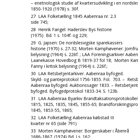
– enetnologisk studie af kvartersudvikling i en nordsl
1850-1920 (1978) s. 30f.
27
LAA Folketælling 1845 Aabenraa nr. 2.3
side 745;
28
Henrik Fangel: Haderslev Bys historie
(1975) Bd. 1 s. 104f. og 229;
29
G. Japsen: De nordslesvigske sparekassers
historie (1970) s. 27-32; Morten Kamphøvener: Jomfru 
belysning (1964) s. 226f. ; LAA Foreningsarkiver Aabe
Laanekasse Hovedbog B 1819-37 fol 18; Morten Ka
Fanny i kritisk belysning (1964) s. 226f.;
30
LAA Retsbetjentarkiver. Aabenraa byfoged.
Skyld- og panteprotokol 1756-1855. Fol. 703. – Retsb
Aabenraa byfoged. Auktionssager 1833. – Retsbetjent
byfoged. Byfogedprotokol 1833-34. S. 123b.
31
LAA Aabenraa Byarkiv Brandtaksationsprotokoller
1815, 1825, 1835, 1845, 1855-65; Brandforsikringspro
1845, 1853-55, 1865;
32
LAA Folketælling Aabenraa købstad III
kvarter nr 65 (side 791)
33
Morten Kamphøvener: Borgerskaber i Åbenrå
1686-1867. (1974) Bd. I s. 162;