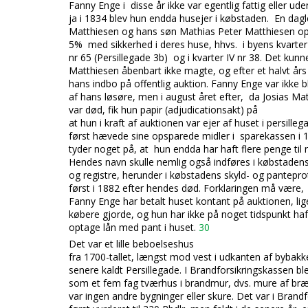
Fanny Enge i disse år ikke var egentlig fattig eller ude
ja i 1834 blev hun endda husejer i købstaden. En dagl
Matthiesen og hans søn Mathias Peter Matthiesen
op
5% med sikkerhed i deres huse, hhvs. i byens kvarter 
nr 65 (Persillegade 3b) og i kvarter IV nr 38. Det kunn
Matthiesen åbenbart ikke magte, og efter et halvt års 
hans indbo på offentlig auktion. Fanny Enge var ikke 
af hans løsøre, men i august året efter, da Josias Ma
var død, fik hun papir (
adjudicationsakt
) på
at hun i kraft af auktionen var ejer af huset i persille
først hævede sine opsparede midler i sparekassen i 
tyder noget på, at hun endda har haft flere penge til 
Hendes navn skulle nemlig også indføres i købstadens
og registre, herunder i købstadens skyld- og pantepro
først i 1882 efter hendes død. Forklaringen må være,
Fanny Enge har betalt huset kontant på auktionen, li
købere gjorde, og hun har ikke på noget tidspunkt haf
optage lån med pant i huset.
30
Det var et lille beboelseshus
fra 1700-tallet,
længst mod vest i udkanten af bybakk
senere kaldt Persillegade. I Brandforsikringskassen bl
som et fem fag tværhus i brandmur, dvs. mure af bræ
var ingen andre bygninger eller skure. Det var i Brand