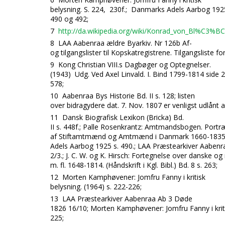
belysning. S. 224, 230f.; Danmarks Adels Aarbog 1925
490 og 492;
7
http://da.wikipedia.org/wiki/
Konrad_von_Bl%C3%BCc
8
LAA Aabenraa ældre Byarkiv. Nr 126b Af-
og tilgangslister til Kopskatregistrene. Tilgangsliste f
9
Kong Christian VIII.s Dagbøger og Optegnelser.
(1943) Udg. Ved Axel Linvald. I. Bind 1799-1814 side 
578;
10
Aabenraa Bys Historie Bd. II s. 128; listen
over bidragydere dat. 7. Nov. 1807 er venligst udlån
11
Dansk Biografisk Lexikon (Bricka) Bd.
II s. 448f.; Palle Rosenkrantz: Amtmandsbogen. Portræ
af Stiftamtmænd og Amtmænd i Danmark 1660-1835. 
Adels Aarbog 1925 s. 490.; LAA Præstearkiver Aaben
2/3.; J. C. W. og K. Hirsch: Fortegnelse over danske og
m. fl. 1648-1814. (Håndskrift i Kgl. Bibl.) Bd. 8 s. 263;
12
Morten Kamphøvener: Jomfru Fanny i kritisk
belysning. (1964) s. 222-226;
13
LAA Præstearkiver Aabenraa Ab 3 Døde
1826 16/10; Morten Kamphøvener: Jomfru Fanny i kriti
225;