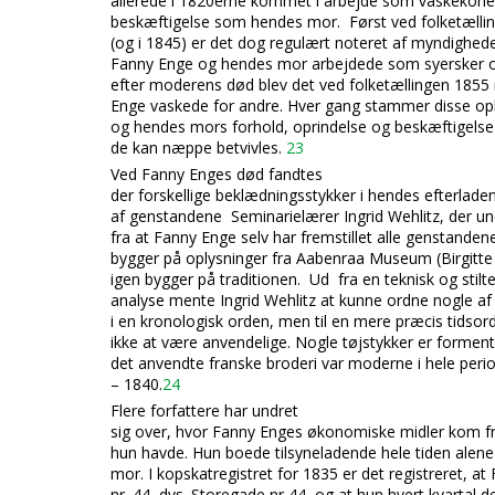
allerede i 1820erne kommet i arbejde som vaskeko
beskæftigelse som hendes mor. Først ved folketælli
(og i 1845) er d
et dog regulært noteret af myndighede
Fanny Enge og hendes mor arbejdede som syersker 
efter moderens død blev det ved folketællingen 1855 
Enge vaskede for andre. Hver gang stammer disse op
og hendes mors forhold, oprindelse og beskæftigelse 
de kan næppe betvivles.
23
Ved Fanny Enges død fandtes
der forskellige beklædningsstykker i hendes efterlade
af genstandene Seminarielærer Ingrid Wehlitz, der un
fra at Fanny Enge selv har fremstillet alle genstande
bygger på oplysninger fra Aabenraa Museum (Birgitte
igen bygger på traditionen. Ud fra en teknisk og stilt
analyse mente Ingrid Wehlitz at kunne ordne nogle a
i en kronologisk orden, men til en mere præcis tidsor
ikke at være anvendelige. Nogle tøjstykker er forment
det anvendte franske broderi var moderne i hele peri
– 1840.
24
Flere forfattere har undret
sig over, hvor Fanny Enges økonomiske midler kom 
hun havde. Hun boede tilsyneladende hele tiden ale
mor. I kopskatregistret for 1835 er det registreret, at 
nr. 44, dvs. Storegade nr 44 og at hun hvert kvartal d