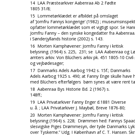
14
LAA Præstearkiver Aabenraa Ab 2 Fødte
1805 31/8;
15
Lommetørklædet er afbildet på omslaget
af ’Jomfru Fannys kongerige’ (1982) ; museumsinspek
opfatter lommetørklædet som et vigtigt spor. Se Han
Jomfru Fanny – den synske kongedatter fra Aabenraa
i Sønderjyllands historie (2002) s. 143.
16
Morten Kamphøvener: Jomfru Fanny i kritisk
belysning. (1964) s. 225, 231; se LAA Aabenraa og L
amters arkiv. Von Blüchers arkiv pk. 451 1805-10 Civil-,
og vejbødesager;
17
Danmarks Adels Aarbog 1942 s. 15f.; Danmarks
Adels Aarbog 1925 s. 490; at Fanny Enge skulle have 
med Blüchers efterfølgers børn synes at være rent t
18
Aabenraa Bys Historie Bd. 2 (1967) s.
148ff.;
19
LAA Privatarkiver Fanny Enger d.1881 Diverse
u. å. ; LAA Privatarkiver J. Maybøl, Breve 1876-80;
20
Morten Kamphøvener: Jomfru Fanny i kritisk
belysning (1964) s. 228; Drømmen hed: Fannys Spaad
slesvigske Piges Drømmesyn, der tyde Danmarks Lyk
over Tyskerne.” Udg. I København af C. T. Hansen. Skr