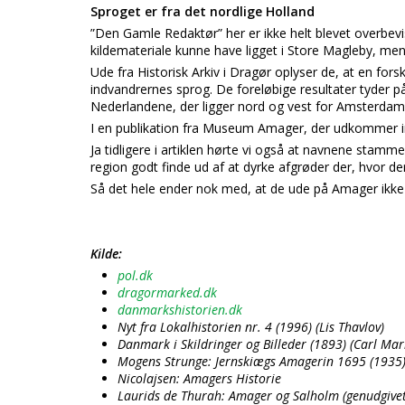
Sproget er fra det nordlige Holland
”Den Gamle Redaktør” her er ikke helt blevet overbevi
kildemateriale kunne have ligget i Store Magleby, men d
Ude fra Historisk Arkiv i Dragør oplyser de, at en for
indvandrernes sprog. De foreløbige resultater tyder på
Nederlandene, der ligger nord og vest for Amsterdam
I en publikation fra Museum Amager, der udkommer inde
Ja tidligere i artiklen hørte vi også at navnene stam
region godt finde ud af at dyrke afgrøder der, hvor d
Så det hele ender nok med, at de ude på Amager ikke 
Kilde:
pol.dk
dragormarked.dk
danmarkshistorien.dk
Nyt fra Lokalhistorien nr. 4 (1996) (Lis Thavlov)
Danmark i Skildringer og Billeder (1893) (Carl 
Mogens Strunge: Jernskiægs Amagerin 1695 (1935
Nicolajsen: Amagers Historie
Laurids de Thurah: Amager og Salholm (genudgive