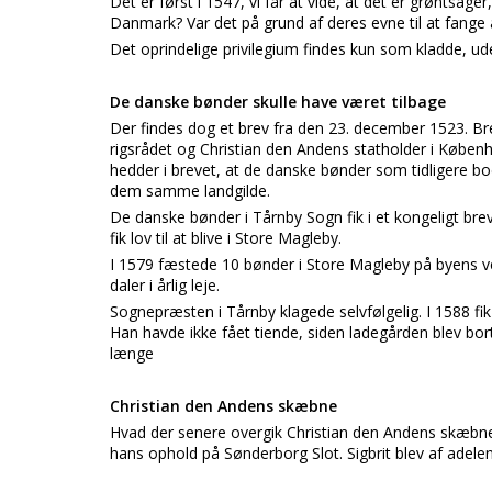
Det er først i 1547, vi får at vide, at det er grøntsager,
Danmark? Var det på grund af deres evne til at fange 
Det oprindelige privilegium findes kun som kladde, ud
De danske bønder skulle have været tilbage
Der findes dog et brev fra den 23. december 1523. Br
rigsrådet og Christian den Andens statholder i Københ
hedder i brevet, at de danske bønder som tidligere 
dem samme landgilde.
De danske bønder i Tårnby Sogn fik i et kongeligt brev 
fik lov til at blive i Store Magleby.
I 1579 fæstede 10 bønder i Store Magleby på byens ve
daler i årlig leje.
Sognepræsten i Tårnby klagede selvfølgelig. I 1588 fik 
Han havde ikke fået tiende, siden ladegården blev b
længe
Christian den Andens skæbne
Hvad der senere overgik Christian den Andens skæbne
hans ophold på Sønderborg Slot. Sigbrit blev af adelen