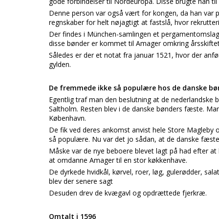
gode forbindelser til Nordeuropa. Disse brugte han t
Denne person var også vært for kongen, da han var 
regnskaber for helt nøjagtigt at fastslå, hvor rekrutt
Der findes i München-samlingen et pergamentomslag, h
disse bønder er kommet til Amager omkring årsskifte
Således er der et notat fra januar 1521, hvor der anfø
gylden.
De fremmede ikke så populære hos de danske bø
Egentlig traf man den beslutning at de nederlandske 
Saltholm. Resten blev i de danske bønders fæste. Ma
København.
De fik ved deres ankomst anvist hele Store Magleby og
så populære. Nu var det jo sådan, at de danske fæst
Måske var de nye beboere blevet lagt på had efter at
at omdanne Amager til en stor køkkenhave.
De dyrkede hvidkål, kørvel, roer, løg, gulerødder, salat, 
blev der senere sagt
Desuden drev de kvægavl og opdrættede fjerkræ.
Omtalt i 1596