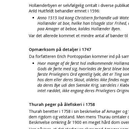
Hollænderbyen er selvfølgelig omtalt i diverse publika
Arild Huitfeldt behandler emnet i 1596:
Anno 1515 lod kong Christiern forhandle udi Wat
Hollænder at boe, hvilke han tilsagde stor Frihed
paa Amager at beboe, kaldes Hollænder Byen
.
Var det allerede kommet et mindre antal af bønder ti
Opmærksom på detaljer i 1747
Da forfatteren Erich Pontoppidan kommer ind på sam
Hvor mange af de først hid indkommende Hollænde
Gods de førte med sig, hvorledes de først bleve bo
første Privilegiers Ord egentlig lyde, det er Ting so
hos dem eller deres Skout, aldeles ikke findes noge
da deres Bye udi den Svenske Krig, særdeles i Kiø
intet ræddet, ikke engang deres Privilegiers Orig
Thurah peger på ålefiskeri i 1758
Thurah beretter i 1758 i sin beskrivelse af Amager o
dem rigdom og velstand. Men mens Thurau omtaler 
Beskrivelse omkring år 1900 en meget hård dom ove