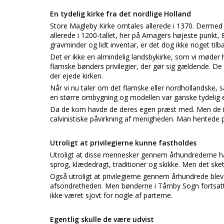
En tydelig kirke fra det nordlige Holland
Store Magleby Kirke omtales allerede i 1370. Dermed
allerede i 1200-tallet, her på Amagers højeste punkt, 
gravminder og lidt inventar, er det dog ikke noget tilb
Det er ikke en almindelig landsbykirke, som vi møder h
flamske bønders privilegier, der gør sig gældende. De f
der ejede kirken.
Når vi nu taler om det flamske eller nordhollandske, 
en større ombygning og modellen var ganske tydelig en
Da de kom havde de deres egen præst med. Men de im
calvinistiske påvirkning af menigheden. Man hentede
Utroligt at privilegierne kunne fastholdes
Utroligt at disse mennesker gennem århundrederne h
sprog, klædedragt, traditioner og skikke. Men det sk
Også utroligt at privilegierne gennem århundrede bl
afsondretheden. Men bønderne i Tårnby Sogn fortsatt
ikke været sjovt for nogle af parterne.
Egentlig skulle de være udvist