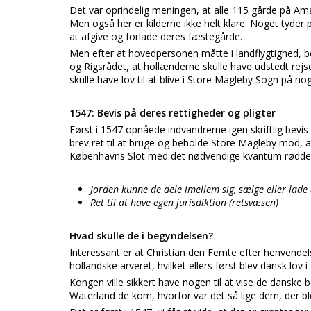
Det var oprindelig meningen, at alle 115 gårde på Amag
Men også her er kilderne ikke helt klare. Noget tyder
at afgive og forlade deres fæstegårde.
Men efter at hovedpersonen måtte i landflygtighed, 
og Rigsrådet, at hollænderne skulle have udstedt rejs
skulle have lov til at blive i Store Magleby Sogn på n
1547: Bevis på deres rettigheder og pligter
Først i 1547 opnåede indvandrerne igen skriftlig bevis
brev ret til at bruge og beholde Store Magleby mod, at 
Københavns Slot med det nødvendige kvantum rødder og
Jorden kunne de dele imellem sig, sælge eller lade 
Ret til at have egen jurisdiktion (retsvæsen)
Hvad skulle de i begyndelsen?
Interessant er at Christian den Femte efter henvende
hollandske arveret, hvilket ellers først blev dansk lov i
Kongen ville sikkert have nogen til at vise de danske
Waterland de kom, hvorfor var det så lige dem, der bl