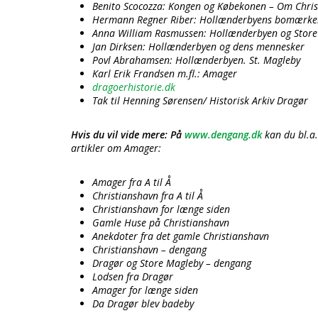
Benito Scocozza: Kongen og Købekonen – Om Christ
Hermann Regner Riber: Hollænderbyens bomærker. 
Anna William Rasmussen: Hollænderbyen og Store
Jan Dirksen: Hollænderbyen og dens mennesker
Povl Abrahamsen: Hollænderbyen. St. Magleby
Karl Erik Frandsen m.fl.: Amager
dragoerhistorie.dk
Tak til Henning Sørensen/ Historisk Arkiv Dragør
Hvis du vil vide mere: På
www.dengang.dk
kan du bl.a
artikler om Amager:
Amager fra A til Å
Christianshavn fra A til Å
Christianshavn for længe siden
Gamle Huse på Christianshavn
Anekdoter fra det gamle Christianshavn
Christianshavn – dengang
Dragør og Store Magleby – dengang
Lodsen fra Dragør
Amager for længe siden
Da Dragør blev badeby