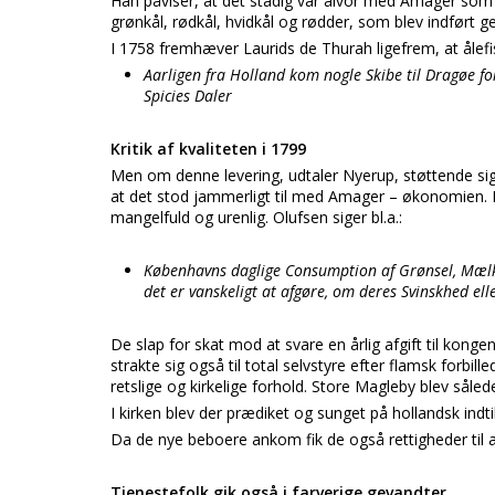
Han påviser, at det stadig var alvor med Amager so
grønkål, rødkål, hvidkål og rødder, som blev indfø
I 1758 fremhæver Laurids de Thurah ligefrem, at ålefi
Aarligen fra Holland kom nogle Skibe til Dragøe f
Spicies Daler
Kritik af kvaliteten i 1799
Men om denne levering, udtaler Nyerup, støttende sig 
at det stod jammerligt til med Amager – økonomien.
mangelfuld og urenlig. Olufsen siger bl.a.:
Københavns daglige Consumption af Grønsel, Mælk
det er vanskeligt at afgøre, om deres Svinskhed ell
De slap for skat mod at svare en årlig afgift til kongen
strakte sig også til total selvstyre efter flamsk forbi
retslige og kirkelige forhold. Store Magleby blev såled
I kirken blev der prædiket og sunget på hollandsk indti
Da de nye beboere ankom fik de også rettigheder til at
Tjenestefolk gik også i farverige gevandter