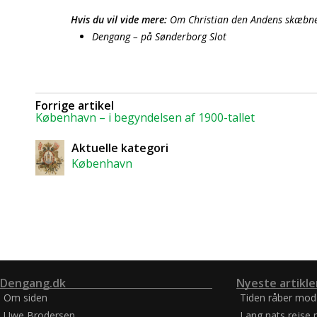
Hvis du vil vide mere:
Om Christian den Andens skæbn
Dengang – på Sønderborg Slot
Forrige artikel
København – i begyndelsen af 1900-tallet
Aktuelle kategori
København
Dengang.dk
Nyeste artikle
Om siden
Tiden råber mod
Uwe Brodersen
Lang nats rejse 