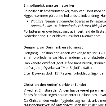
En hollandsk amatørhistoriker
En hollandsk amatørhistoriker, Willy van Hoof med spe
kigget nærmere på denne hollandske indvandring. Han
Vlaamse Tusinders hollandse boeren in Denemarken
Danmark i det 16. århundrede. Et kritisk blik på e
Forfatteren er overbevist om, at i hvert fald de fleste
Nederlandene. De er blevet udskibet i Nieuwpoort.
Dengang var Danmark en stormagt
Dengang, Christian den Anden var konge fra 1513 – 
en af forbillederne var Nederlandene, der omfattede
Han kendte området godt. Både hans hustru, dronning 
derfra. Ja og Dyveke var ”Mor Sigbrit’ s datter.
Efter Dyvekes død i 1517 synes forholdet til Sigbrit 
Christian den Anden’ s arkiv er fundet
Vi ved, at Christian den Anden havde været på en læng
findes åbenbart ingen dokumenter i Holland om udva
Da Christian den Anden flygtede, tog han sit arkiv med
”Münchenarkivet” på Rigsarkivet. Men her er der ikke 