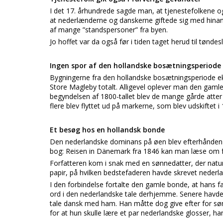
I det 17. århundrede sagde man, at tjenestefolkene og
at nederlænderne og danskerne giftede sig med hinand
af mange ”standspersoner” fra byen.
Jo hoffet var da også før i tiden taget herud til tøndes
Ingen spor af den hollandske bosætningsperiode
Bygningerne fra den hollandske bosætningsperiode ek
Store Magleby totalt. Alligevel oplever man den gamle
begyndelsen af 1800-tallet blev de mange gårde atte
flere blev flyttet ud på markerne, som blev udskiftet i
Et besøg hos en hollandsk bonde
Den nederlandske dominans på øen blev efterhånden af
bog: Reisen in Dänemark fra 1846 kan man læse om f
Forfatteren kom i snak med en sønnedatter, der naturl
papir, på hvilken bedstefaderen havde skrevet neder
I den forbindelse fortalte den gamle bonde, at hans
ord i den nederlandske tale derhjemme. Senere havde 
tale dansk med ham. Han måtte dog give efter for sø
for at hun skulle lære et par nederlandske glosser, ha