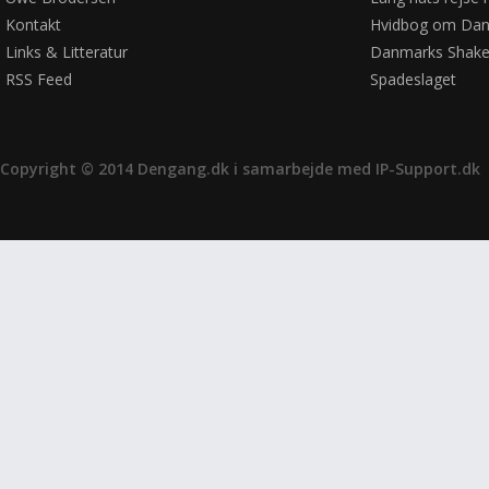
Kontakt
Hvidbog om Dan
Links & Litteratur
Danmarks Shake
RSS Feed
Spadeslaget
Copyright © 2014 Dengang.dk i samarbejde med
IP-Support.dk