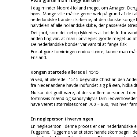
Hvad gjorde man i begyndelsen?
I dag minder Noord-Holland meget om Amager. Dengan
høns. Mange ville måske gerne væk på grund af de ta
nederlandske bønder i kirkerne, at den danske konge 
halvdelen af alle hollandske skibe, der passerede Øre
Det jord, som det netop lykkedes at holde fri for v
anden ting var, at man i privilegiet gjorde meget ud a
De nederlandske bønder var vant til at fange fisk.
For at gøre forvirringen endnu større, kunne man må
Frisland.
Kongen startede allerede i 1515
Vi ved, at allerede i 1515 begyndte Christian den Ande
fra Nederlandene havde indfundet sig på øen, hidkald
Nu kan det godt være, at der var flere personer. I den
fortrinsvis mænd og sandsynligvis familieoverhovede
have været i størrelsesorden 700 – 800, hvis hver fami
En nøgleperson i hvervningen
En nøgleperson i denne proces er den nederlandske 
Fuggerne. Fuggerne var et stort handelskompagni i