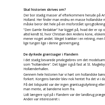
Skal historien skrives om?
Der bor stadig masser af efterkommere herude på Amag
Holland. Her finder man endnu en masse hollandske 
måske beror det hele på en misforstået sprogtolkning
”Den Gamle Redaktør” har kigget på, hvad der er op og 
altid kendt til, hvor Christian den Andens kone, elsk
mener noget andet. Meget trækker i en retning, men l
lige tungen lige i denne gennemgang.
De dyrkede grøntsager i Flandern
I det stadig bevarede privilegiebrev om det modelsa
som ”hollændere”. Det ligger også fast at St. Magleb
Hollænderhallen.
Gennem hele historien har vi hørt om hollandske bøn
forkert. Kongens bønder blev nok hentet fra det vi i d
På det tidspunkt var der ingen grøntsagsdyrkning eller
man mente, at bønderne kom fra.
Lidt længere syd på i Flandern var der landbrug præg
Anden var interesseret i.