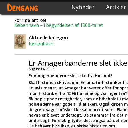
Dengang
Nyheder
Artikler
Forrige artikel
København – i begyndelsen af 1900-tallet
Aktuelle kategori
København
Er Amagerbønderne slet ikke
August 14, 2018
Er Amagerbønderne slet ikke fra Holland?
Skal historien skrives om. En amatørhistoriker f
En avis mener, at Amager har været offer for sp
mon historiker fra 1596 har sine oplysninger fr
fik nogle gode rettigheder, som de bibeholdt i m
hollænderne var gode til ålefiskeri. Også kirken
de grøntsager måske ikke så udbredt som i Flander
navne er blevet undersøgt. De stammer fra det no
undersøgt. Foreløbig tyder dette også på det nor
De behøver hvis ikke, at skrive historien om.