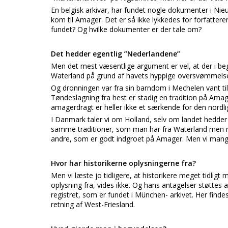
En belgisk arkivar, har fundet nogle dokumenter i Nie
kom til Amager. Det er så ikke lykkedes for forfattere
fundet? Og hvilke dokumenter er der tale om?
Det hedder egentlig ”Nederlandene”
Men det mest væsentlige argument er vel, at der i begy
Waterland på grund af havets hyppige oversvømmelse
Og dronningen var fra sin barndom i Mechelen vant ti
Tøndeslagning fra hest er stadig en tradition på Amag
amagerdragt er heller ikke et særkende for den nordli
I Danmark taler vi om Holland, selv om landet hedder
samme traditioner, som man har fra Waterland men nu
andre, som er godt indgroet på Amager. Men vi mangle
Hvor har historikerne oplysningerne fra?
Men vi læste jo tidligere, at historikere meget tidlig
oplysning fra, vides ikke. Og hans antagelser støttes
registret, som er fundet i München- arkivet. Her finde
retning af West-Friesland.