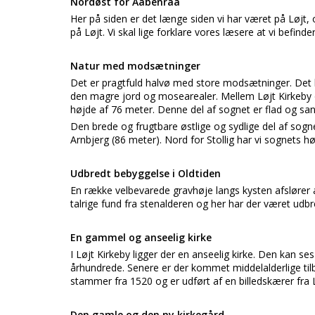
Nordøst for Aabenraa
Her på siden er det længe siden vi har været på Løjt
på Løjt. Vi skal lige forklare vores læsere at vi befin
Natur med modsætninger
Det er pragtfuld halvø med store modsætninger. Det k
den magre jord og mosearealer. Mellem Løjt Kirkeby o
højde af 76 meter. Denne del af sognet er flad og san
Den brede og frugtbare østlige og sydlige del af sogne
Arnbjerg (86 meter). Nord for Stollig har vi sognets h
Udbredt bebyggelse i Oldtiden
En række velbevarede gravhøje langs kysten afslører at
talrige fund fra stenalderen og her har der været udbr
En gammel og anseelig kirke
I Løjt Kirkeby ligger der en anseelig kirke. Den kan s
århundrede. Senere er der kommet middelalderlige tilb
stammer fra 1520 og er udført af en billedskærer fra
Den gamle og den ny kirkegård