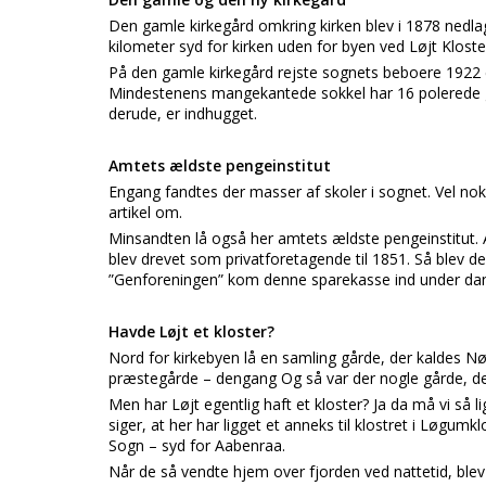
Den gamle kirkegård omkring kirken blev i 1878 nedlag
kilometer syd for kirken uden for byen ved Løjt Kloste
På den gamle kirkegård rejste sognets beboere 1922 e
Mindestenens mangekantede sokkel har 16 polerede gra
derude, er indhugget.
Amtets ældste pengeinstitut
Engang fandtes der masser af skoler i sognet. Vel nok 
artikel om.
Minsandten lå også her amtets ældste pengeinstitut. 
blev drevet som privatforetagende til 1851. Så blev d
”Genforeningen” kom denne sparekasse ind under dan
Havde Løjt et kloster?
Nord for kirkebyen lå en samling gårde, der kaldes Nø
præstegårde – dengang Og så var der nogle gårde, der 
Men har Løjt egentlig haft et kloster? Ja da må vi så 
siger, at her har ligget et anneks til klostret i Løgu
Sogn – syd for Aabenraa.
Når de så vendte hjem over fjorden ved nattetid, blev