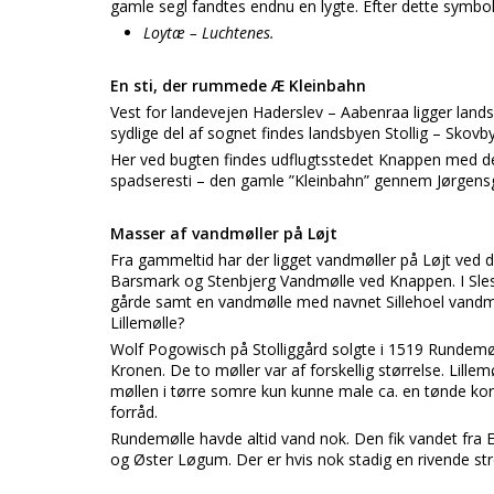
gamle segl fandtes endnu en lygte. Efter dette symbol
Loytæ – Luchtenes.
En sti, der rummede Æ Kleinbahn
Vest for landevejen Haderslev – Aabenraa ligger lands
sydlige del af sognet findes landsbyen Stollig – Sko
Her ved bugten findes udflugtsstedet Knappen med d
spadseresti – den gamle ”Kleinbahn” gennem Jørgensg
Masser af vandmøller på Løjt
Fra gammeltid har der ligget vandmøller på Løjt ved d
Barsmark og Stenbjerg Vandmølle ved Knappen. I Sles
gårde samt en vandmølle med navnet Sillehoel vandmøl
Lillemølle?
Wolf Pogowisch på Stolliggård solgte i 1519 Rundemøll
Kronen. De to møller var af forskellig størrelse. Lillem
møllen i tørre somre kun kunne male ca. en tønde 
forråd.
Rundemølle havde altid vand nok. Den fik vandet fra
og Øster Løgum. Der er hvis nok stadig en rivende st