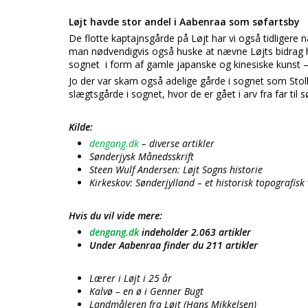
Løjt havde stor andel i Aabenraa som søfartsby
De flotte kaptajnsgårde på Løjt har vi også tidliger
man nødvendigvis også huske at nævne Løjts bidrag he
sognet i form af gamle japanske og kinesiske kunst 
Jo der var skam også adelige gårde i sognet som Stol
slægtsgårde i sognet, hvor de er gået i arv fra far til s
Kilde:
dengang.dk
– diverse artikler
Sønderjysk Månedsskrift
Steen Wulf Andersen: Løjt Sogns historie
Kirkeskov: Sønderjylland – et historisk topografisk
Hvis du vil vide mere:
dengang.dk
indeholder 2.063 artikler
Under Aabenraa finder du 211 artikler
Lærer i Løjt i 25 år
Kalvø – en ø i Genner Bugt
Landmåleren fra Løjt (Hans Mikkelsen)