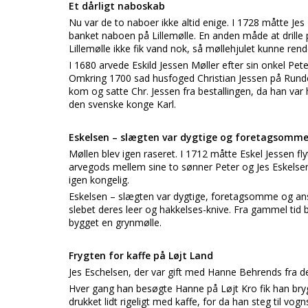
Et dårligt naboskab
Nu var de to naboer ikke altid enige. I 1728 måtte Je
banket naboen på Lillemølle. En anden måde at drille
Lillemølle ikke fik vand nok, så møllehjulet kunne rend
I 1680 arvede Eskild Jessen Møller efter sin onkel Pe
Omkring 1700 sad husfoged Christian Jessen på Runde
kom og satte Chr. Jessen fra bestallingen, da han var 
den svenske konge Karl.
Eskelsen – slægten var dygtige og foretagsomm
Møllen blev igen raseret. I 1712 måtte Eskel Jessen fly
arvegods mellem sine to sønner Peter og Jes Eskelsen
igen kongelig.
Eskelsen – slægten var dygtige, foretagsomme og anse
slebet deres leer og hakkelses-knive. Fra gammel tid
bygget en grynmølle.
Frygten for kaffe på Løjt Land
Jes Eschelsen, der var gift med Hanne Behrends fra den
Hver gang han besøgte Hanne på Løjt Kro fik han bryg
drukket lidt rigeligt med kaffe, for da han steg til vog