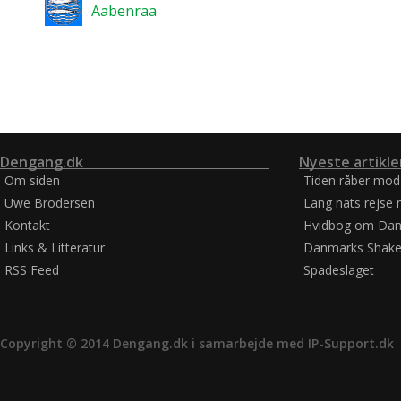
Aabenraa
Dengang.dk
Nyeste artikle
Om siden
Tiden råber mod
Uwe Brodersen
Lang nats rejse 
Kontakt
Hvidbog om Dan
Links & Litteratur
Danmarks Shake
RSS Feed
Spadeslaget
Copyright © 2014 Dengang.dk i samarbejde med
IP-Support.dk