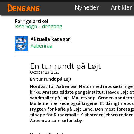
Dengang
Nyheder
Artikler
Forrige artikel
Rise Sogn – dengang
Aktuelle kategori
Aabenraa
En tur rundt på Løjt
Oktober 23, 2023
En tur rundt på Løjt
Nordøst for Aabenraa. Natur med modsætninger.
kirke. Amtets ældste pengeinstitut. Havde Løjt e
vandmøller på Løjt. Mølletvang. Genner-bønderne s
Møllerne mærkede også krigene. Et dårligt nabo
Frygten for kaffe på Løjt Land. Den mest foretag
tilbage for Rundemølle. Skibsreder Jebsen redder
Aabenraa som søfartsby.