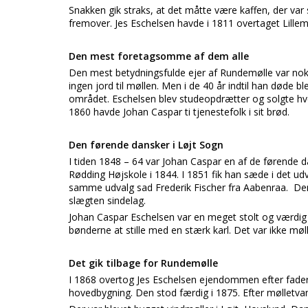
Snakken gik straks, at det måtte være kaffen, der var sk
fremover. Jes Eschelsen havde i 1811 overtaget Lillem
Den mest foretagsomme af dem alle
Den mest betydningsfulde ejer af Rundemølle var nok
ingen jord til møllen. Men i de 40 år indtil han døde 
området. Eschelsen blev studeopdrætter og solgte hv
1860 havde Johan Caspar ti tjenestefolk i sit brød.
Den førende dansker i Løjt Sogn
I tiden 1848 – 64 var Johan Caspar en af de førende d
Rødding Højskole i 1844. I 1851 fik han sæde i det u
samme udvalg sad Frederik Fischer fra Aabenraa. Denn
slægten sindelag.
Johan Caspar Eschelsen var en meget stolt og værdig
bønderne at stille med en stærk karl. Det var ikke møl
Det gik tilbage for Rundemølle
I 1868 overtog Jes Eschelsen ejendommen efter faderen
hovedbygning. Den stod færdig i 1875. Efter mølletv