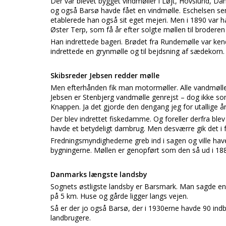
Der var blevet bygget vindmøller i Løjt, Hovslund, D
og også Barsø havde fået en vindmølle. Eschelsen sen
etablerede han også sit eget mejeri. Men i 1890 var han
Øster Terp, som få år efter solgte møllen til broderen
Han indrettede bageri. Brødet fra Rundemølle var ken
indrettede en grynmølle og til bejdsning af sædekorn.
Skibsreder Jebsen redder mølle
Men efterhånden fik man motormøller. Alle vandmølle
Jebsen er Stenbjerg vandmølle genrejst – dog ikke so
Knappen. Ja det gjorde den dengang jeg for utallige å
Der blev indrettet fiskedamme. Og foreller derfra blev
havde et betydeligt dambrug. Men desværre gik det i 
Fredningsmyndighederne greb ind i sagen og ville hav
bygningerne. Møllen er genopført som den så ud i 18
Danmarks længste landsby
Sognets østligste landsby er Barsmark. Man sagde e
på 5 km. Huse og gårde ligger langs vejen.
Så er der jo også Barsø, der i 1930erne havde 90 in
landbrugere.