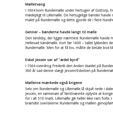
Mølletvang
I 1604 kom Rundemølle under hertugen af Gottorp, hv
mødepligt til Lillemølle. De hertugelige bønder havde 
malet på Rundemølle og dette gjorde de i flere hundr
Genner – bønderne havde langt til mølle
Den landsby, der ligger nærmest Rundemølle havde møde
Hellevad Vandmølle. Kort før 1600 – tallet lykkedes d
Rundemølle. Men for at få lov, måtte de betale bod ti
Eskel Jessen var af ”ædel byrd”
I 1564 overdrog Frederik den Anden skødet på Rundemøll
300 år sad denne slægt Jessen/Eskelsen på Rundemøl
Møllerne mærkede også krigene
Selv om Rundemølle og Lillemølle lå skjult nede i dal
Jessen, en sønnesøn af førstnævnte oplyste at kongen
for i alt 510 mark. Lillemølle gik heller ikke ram forb
brændte svenskerne Rundemølle og møllen genopført