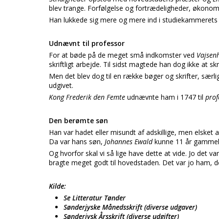
blev trange. Forfølgelse og fortrædeligheder, økonomi
Han lukkede sig mere og mere ind i studiekammerets s
Udnævnt til professor
For at bøde på de meget små indkomster ved
Vajsen
skriftligt arbejde. Til sidst magtede han dog ikke at skr
Men det blev dog til en række bøger og skrifter, særli
udgivet.
Kong Frederik den Femte
udnævnte ham i 1747 til
prof
Den berømte søn
Han var hadet eller misundt af adskillige, men elsk
Da var hans søn,
Johannes Ewald
kunne 11 år gammel
Og hvorfor skal vi så lige have dette at vide. Jo det 
bragte meget godt til hovedstaden. Det var jo ham, d
Kilde:
Se Litteratur Tønder
Sønderjyske Månedsskrift (diverse udgaver)
Sønderjysk Årsskrift (diverse udgifter)