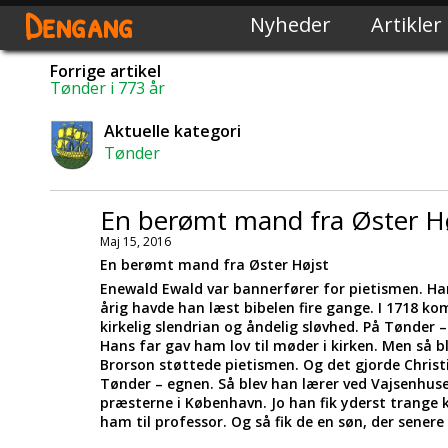
Dengang
Nyheder
Artikler
Forrige artikel
Tønder i 773 år
Aktuelle kategori
Tønder
En berømt mand fra Øster H
Maj 15, 2016
En berømt mand fra Øster Højst
Enewald Ewald var bannerfører for pietismen. H
årig havde han læst bibelen fire gange. I 1718 kom
kirkelig slendrian og åndelig sløvhed. På Tønde
Hans far gav ham lov til møder i kirken. Men så b
Brorson støttede pietismen. Og det gjorde Chris
Tønder – egnen. Så blev han lærer ved Vajsenhu
præsterne i København. Jo han fik yderst trange 
ham til professor. Og så fik de en søn, der senere