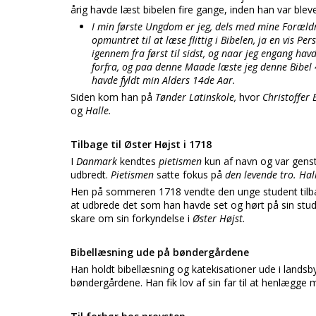
årig havde læst bibelen fire gange, inden han var bleve
I min første Ungdom er jeg, dels med mine Forældr
opmuntret til at læse flittig i Bibelen, ja en vis P
igennem fra først til sidst, og naar jeg engang hav
forfra, og paa denne Maade læste jeg denne Bibel 
havde fyldt min Alders 14de Aar.
Siden kom han på
Tønder Latinskole,
hvor
Christoffer
og
Halle.
Tilbage til Øster Højst i 1718
I
Danmark
kendtes
pietismen
kun af navn og var genst
udbredt.
Pietismen
satte fokus på
den levende tro. Ha
Hen på sommeren 1718 vendte den unge student tilba
at udbrede det som han havde set og hørt på sin stu
skare om sin forkyndelse i
Øster Højst.
Bibellæsning ude på bøndergårdene
Han holdt bibellæsning og katekisationer ude i land
bøndergårdene. Han fik lov af sin far til at henlægge m