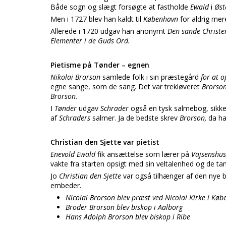
Både sogn og slægt forsøgte at fastholde
Ewald
i
Øst
Men i 1727 blev han kaldt til
København
for aldrig mer
Allerede i 1720 udgav han anonymt
Den sande Christ
Elementer i de Guds Ord.
Pietisme på Tønder – egnen
Nikolai Brorson
samlede folk i sin præstegård
for at 
egne sange, som de sang. Det var trekløveret
Brorso
Brorson.
I
Tønder
udgav
Schrader
også en tysk salmebog, sikker
af
Schraders
salmer. Ja de bedste skrev
Brorson,
da ha
Christian den Sjette var pietist
Enevold Ewald
fik ansættelse som lærer på
Vajsenshu
vakte fra starten opsigt med sin veltalenhed og de t
Jo
Christian den Sjette
var også tilhænger af den ny
embeder.
Nicolai Brorson blev præst ved Nicolai Kirke i Kø
Broder Brorson blev biskop i Aalborg
Hans Adolph Brorson blev biskop i Ribe