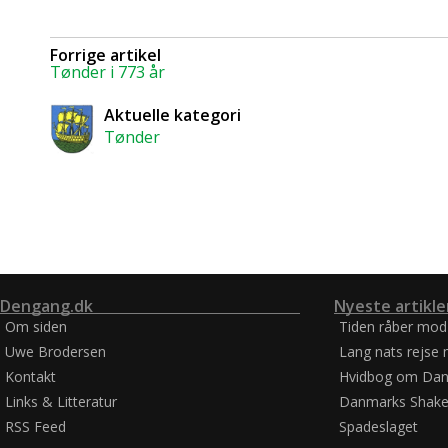
Forrige artikel
Tønder i 773 år
Aktuelle kategori
Tønder
Dengang.dk
Nyeste artikle
Om siden
Tiden råber mod
Uwe Brodersen
Lang nats rejse 
Kontakt
Hvidbog om Dan
Links & Litteratur
Danmarks Shake
RSS Feed
Spadeslaget