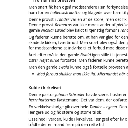
Til forhør hos provsten
Men snart fik han også modstandere i sin forkyndelse
ham for en
hallensisk kætter
og klagede over ham til 
Denne provst i
Tønder
var en af de store, men det fik
Denne provst
Reimarus
var ikke modstander af
pieti
gamle
Nicolai Ewald
blev kaldt til tjenstlig forhør i
Tøn
Og faderen kunne berette om, at han var glad for den s
skadede kirken, tværtimod. Men snart blev også den
for modstanderne at indvirke til et forbud mod disse
Året efter måtte den gamle
Ewald
igen stille til tjene
Øster Højst Kirke
fortsatte. Men faderen kunne berette
Men den gamle
Ewald
kunne også fortælle provsten a
Med forbud slukker man ikke ild. Allermindst når
Kulde i kirkelivet
Denne pastor
Johann Schrader
havde været huslærer 
herrnhutternes
førstemand. Det var dem, der opførte
En vækkelsesbølge gik over hele
Tønder – egnen.
Den 
længere ud og fik større og større tilløb.
Usselhed i verden, kulde i kirkelivet, længsel efter li
trådte der en mand frem på den rette tid.