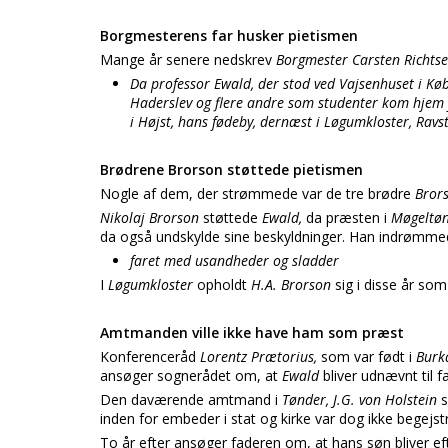
Borgmesterens far husker pietismen
Mange år senere nedskrev
Borgmester Carsten Richtse
Da professor Ewald, der stod ved Vajsenhuset i Kø
Haderslev og flere andre som studenter kom hjem fr
i Højst, hans fødeby, dernæst i Løgumkloster, Ravs
Brødrene Brorson støttede pietismen
Nogle af dem, der strømmede var de tre brødre
Bror
Nikolaj Brorson
støttede
Ewald,
da præsten i
Møgeltø
da også undskylde sine beskyldninger. Han indrømme
faret med usandheder og sladder
I
Løgumkloster
opholdt
H.A. Brorson
sig i disse år so
Amtmanden ville ikke have ham som præst
Konferenceråd
Lorentz Prætorius,
som var født i
Burk
ansøger sognerådet om, at
Ewald
bliver udnævnt til f
Den daværende amtmand i
Tønder, J.G. von Holstein
inden for embeder i stat og kirke var dog ikke begejstr
To år efter ansøger faderen om, at hans søn bliver e