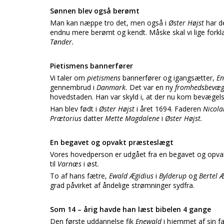
Sønnen blev også berømt
Man kan næppe tro det, men også i
Øster Højst
har d
endnu mere berømt og kendt. Måske skal vi lige forkl
Tønder.
Pietismens bannerfører
Vi taler om
pietismens
bannerfører og igangsætter,
En
gennembrud i
Danmark.
Det var en ny
fromhedsbevæg
hovedstaden. Han var skyld i, at der nu kom bevægelse 
Han blev født i
Øster Højst
i året 1694. Faderen
Nicola
Prætorius
datter
Mette Magdalene
i
Øster Højst.
En begavet og opvakt præsteslægt
Vores hovedperson er udgået fra en begavet og opva
til
Varnæs
i øst.
To af hans fætre,
Ewald Ægidius
i
Bylderup
og
Bertel 
grad påvirket af åndelige strømninger sydfra.
Som 14 – årig havde han læst bibelen 4 gange
Den første uddannelse fik
Enewald
i hjemmet af sin fa