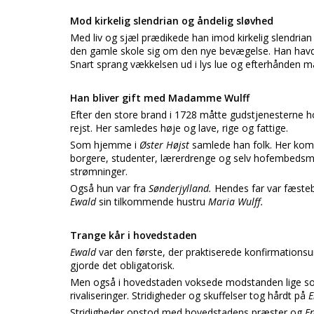
Mod kirkelig slendrian og åndelig sløvhed
Med liv og sjæl prædikede han imod kirkelig slendrian
den gamle skole sig om den nye bevægelse. Han havde
Snart sprang vækkelsen ud i lys lue og efterhånden måt
Han bliver gift med Madamme Wulff
Efter den store brand i 1728 måtte gudstjenesterne h
rejst. Her samledes høje og lave, rige og fattige.
Som hjemme i
Øster Højst
samlede han folk. Her ko
borgere, studenter, lærerdrenge og selv hofembed
strømninger.
Også hun var fra
Sønderjylland.
Hendes far var fæste
Ewald
sin tilkommende hustru
Maria Wulff.
Trange kår i hovedstaden
Ewald
var den første, der praktiserede konfirmationsu
gjorde det obligatorisk.
Men også i hovedstaden voksede modstanden lige s
rivaliseringer. Stridigheder og skuffelser tog hårdt på
E
Stridigheder opstod med hovedstadens præster og
E