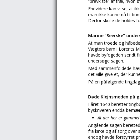
”brevkiste” af træ, hvori b
Endvidere kan vi se, at i
man ikke kunne nå til bun
Derfor skulle de holdes f
Marine ”Seerske” under
At man troede og håbede p
Vægters barn i Lorents M
havde byfogeden sendt fi
undersøge sagen.
Med sammenfoldede hænder
det ville give et, der kunn
På en påfølgende tingda
Døde Klejnsmeden på gr
I året 1640 beretter ting
byskriveren endda bemær
At der her er gammel
Angående sagen beretted
fra kirke og af sorg over 
endog havde forstyrret pr