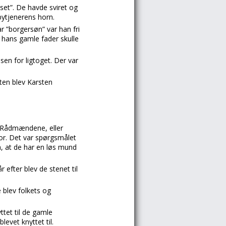
et”. De havde sviret og
bytjenerens horn.
 ”borgersøn” var han fri
 hans gamle fader skulle
sen for ligtoget. Der var
ten blev Karsten
, Rådmændene, eller
for. Det var spørgsmålet
m, at de har en løs mund
 efter blev de stenet til
blev folkets og
ttet til de gamle
evet knyttet til.