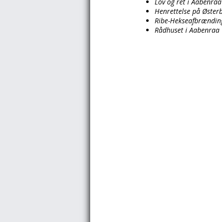
Lov og ret i Aabenraa
Henrettelse på Øster
Ribe-Hekseafbrænding
Rådhuset i Aabenraa