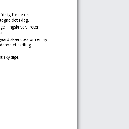
ri sig for de ord,
tegne det i dag.
ge Tingskriver, Peter
en.
aygaard skændtes om en ny
enne et skriftlig
t skyldige.