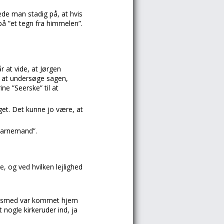
de man stadig på, at hvis
på ”et tegn fra himmelen”.
 at vide, at Jørgen
r at undersøge sagen,
e ”Seerske” til at
et. Det kunne jo være, at
Barnemand”.
, og ved hvilken lejlighed
ejnsmed var kommet hjem
 nogle kirkeruder ind, ja