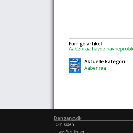
Forrige artikel
Aabenraa havde navneprob
Aktuelle kategori
Aabenraa
Dengang.dk
Om siden
Uwe Brodersen