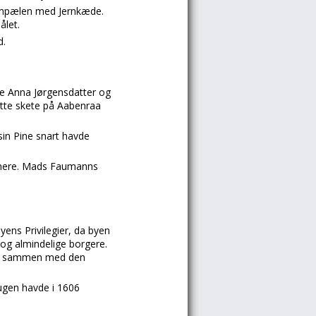
Skampælen med Jernkæde.
ålet.
d.
 Anna Jørgensdatter og
ette skete på Aabenraa
sin Pine snart havde
 senere. Mads Faumanns
ens Privilegier, da byen
 og almindelige borgere.
ere sammen med den
tugen havde i 1606