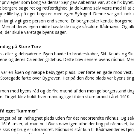
r privilegier som kong Valdemar Sejr gav Aabenraa var, at de fik byret. 
e borgere søge ret og retfærdighed. Ja de kunne selv være med til at
 lille by, på eget tingsted med egen Byfoged. Denne var godt nok u
 langt vigtigere person end senere. En borgmester kendte borgerne
de. Men af deres egen midte havde de nogle såkaldte Rådmænd. Og al
t, der skulle varetage byens sager.
andag på Store Torv
avs- eller gildebrødrene. Byen havde to broderskaber, Skt. Knuds og Skt
ne og deres Calender-gildehus. Dette blev senere byens rådhus. Men 
var en åben og næppe bebygget plads. Der førte en gade mod vest, e
Storegade førte over Bygraven. Her på den åbne plads var byens ti
.
en med byens råd og de fire mænd af den menige borgerstand ting o
 Tinget blev holdt hver mandag lige til den store brand i året 1610.
 få eget ”kammer”
tinget på en indhegnet plads uden for det nedbrændte rådhus. Og selv
616 læser, at man nu i Guds navn igen afholder ting på rådhuset, ka
e skik og brug er uforandret. Rådhuset står kun til Rådmændenes tje