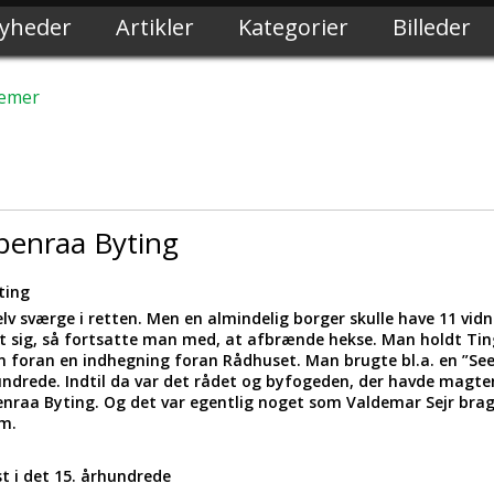
yheder
Artikler
Kategorier
Billeder
lemer
benraa Byting
ting
lv sværge i retten. Men en almindelig borger skulle have 11 vid
 sig, så fortsatte man med, at afbrænde hekse. Man holdt Ti
 foran en indhegning foran Rådhuset. Man brugte bl.a. en ”Se
undrede. Indtil da var det rådet og byfogeden, der havde magten
nraa Byting. Og det var egentlig noget som Valdemar Sejr bragt
um.
 i det 15. århundrede