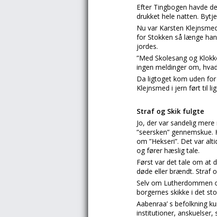
Efter Tingbogen havde de
drukket hele natten. Bytj
Nu var Karsten Klejnsmed
for Stokken så længe han 
jordes.
”Med Skolesang og Klokkekl
ingen meldinger om, hvad
Da ligtoget kom uden for
Klejnsmed i jern ført til l
Straf og Skik fulgte
Jo, der var sandelig mer
”seersken” gennemskue. He
om ”Hekseri”. Det var alt
og fører hæslig tale.
Først var det tale om at d
døde eller brændt. Straf o
Selv om Lutherdommen omk
borgernes skikke i det st
Aabenraa’ s befolkning kun
institutioner, anskuelser,