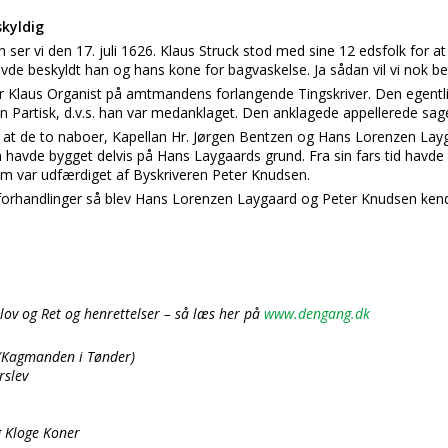
skyldig
ser vi den 17. juli 1626. Klaus Struck stod med sine 12 edsfolk for at f
e beskyldt han og hans kone for bagvaskelse. Ja sådan vil vi nok be
ar Klaus Organist på amtmandens forlangende Tingskriver. Den egentli
n Partisk, d.v.s. han var medanklaget. Den anklagede appellerede sag
r, at de to naboer, Kapellan Hr. Jørgen Bentzen og Hans Lorenzen L
avde bygget delvis på Hans Laygaards grund. Fra sin fars tid havde d
om var udfærdiget af Byskriveren Peter Knudsen.
 forhandlinger så blev Hans Lorenzen Laygaard og Peter Knudsen kend
ov og Ret og henrettelser – så læs her på
www.dengang.dk
(Kagmanden i Tønder)
rslev
 Kloge Koner