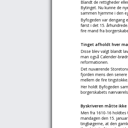
Blandt de rettigheder elle
Bytinget. Nu kunne de ny
sammen hjemme i den egne
Byfogeden var dengang en
først i det 15. århundre
fire mand fra borgerskabe
Tinget afholdt hver m
Disse blev valgt blandt l
man også Calender-brødre
reformationen.
Det nuværende Storetorv 
fjorden mens den senere 
mellem de fire tingstokke
Her holdt Byfogeden samm
borgerskabets nærværelse.
Byskriveren måtte ikke
Men fra 1610-16 holdtes 
mandagen den 15. januar 1
tingbøgerne, at den gaml