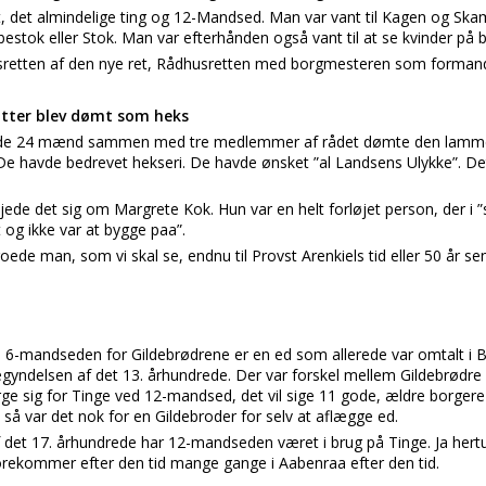
get, det almindelige ting og 12-Mandsed. Man var vant til Kagen og 
estok eller Stok. Man var efterhånden også vant til at se kvinder på b
gsretten af den nye ret, Rådhusretten med borgmesteren som forman
tter blev dømt som heks
t de 24 mænd sammen med tre medlemmer af rådet dømte den lamme
. De havde bedrevet hekseri. De havde ønsket ”al Landsens Ulykke”. D
ejede det sig om Margrete Kok. Hun var en helt forløjet person, der i ”
t og ikke var at bygge paa”.
oede man, som vi skal se, endnu til Provst Arenkiels tid eller 50 år
6-mandseden for Gildebrødrene er en ed som allerede var omtalt i By
 begyndelsen af det 13. århundrede. Der var forskel mellem Gildebrødre
rge sig for Tinge ved 12-mandsed, det vil sige 11 gode, ældre borg
så var det nok for en Gildebroder for selv at aflægge ed.
af det 17. århundrede har 12-mandseden været i brug på Tinge. Ja her
ekommer efter den tid mange gange i Aabenraa efter den tid.