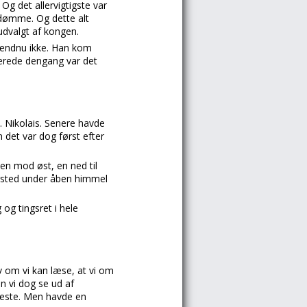
Og det allervigtigste var
 dømme. Og dette alt
dvalgt af kongen.
 endnu ikke. Han kom
lerede dengang var det
. Nikolais. Senere havde
det var dog først efter
n mod øst, en ned til
ngsted under åben himmel
g tingsret i hele
 om vi kan læse, at vi om
n vi dog se ud af
neste. Men havde en