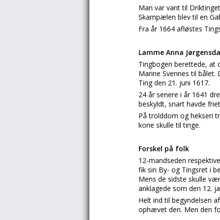
Man var vant til Driktin
Skampælen blev til en Gab
Fra år 1664 afløstes Tin
Lamme Anna Jørgensda
Tingbogen berettede, a
Marine Svennes til bålet
Ting den 21. juni 1617.
24 år senere i år 1641 dr
beskyldt, snart havde frie
På trolddom og hekseri tr
kone skulle til tinge.
Forskel på folk
12-mandseden respektive 
fik sin By- og Tingsret i
Mens de sidste skulle væ
anklagede som den 12. ja 
Helt ind til begyndelsen 
ophævet den. Men den for