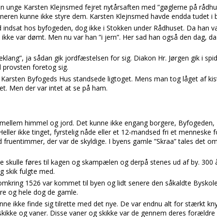
n unge Karsten Klejnsmed fejret nytårsaften med ”gøglerne på rådhus
eneren kunne ikke styre dem. Karsten Klejnsmed havde endda tudet i 
 indsat hos byfogeden, dog ikke i Stokken under Rådhuset. Da han var
ikke var dømt. Men nu var han ”i jern”. Her sad han også den dag, da
ang”, ja sådan gik jordfæstelsen for sig. Diakon Hr. Jørgen gik i spid
 provsten foretog sig.
 Karsten Byfogeds Hus standsede ligtoget. Mens man tog låget af kis
iget. Men der var intet at se på ham.
e mellem himmel og jord. Det kunne ikke engang borgere, Byfogeden
ller ikke tinget, fyrstelig nåde eller et 12-mandsed fri et menneske 
id fruentimmer, der var de skyldige. I byens gamle ”Skraa” tales det o
e skulle føres til kagen og skampælen og derpå stenes ud af by. 300 år
g skik fulgte med.
ring 1526 var kommet til byen og lidt senere den såkaldte Byskole 
ore og hele dog de gamle.
ne ikke finde sig tilrette med det nye. De var endnu alt for stærkt kny
 skikke og vaner. Disse vaner og skikke var de gennem deres forældre bl