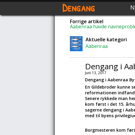
Dengang
N
Forrige artikel
Aabenraa havde navneprob
Aktuelle kategori
Aabenraa
Dengang i Aa
Juni 13, 2017
Dengang i Aabenraa By
En Gildebroder kunne se
reformationen indfandt
Senere rykkede man hen
kom først i det 15. årh
sagerne dengang i Aabe
med til byens privilegi
Borgmesteren kom først