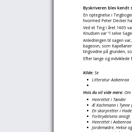
Byskriveren blev kendt 
En optegnelse i Tingbogen 
hvormed Peter Decker havd
Ved et Ting i året 1605 v
Knudsen var ”I selve Sage
Anledningen til sagen va
bageovn, som Kapellanen h
tingsvidne på grunden, s
Efter lange og indviklede
Kilde:
Se
Litteratur Aabenraa
Hvis du vil vide mere:
Om l
Henrettet i Tønder
Æ Kachmann i Tynne 
En skarpretter i Hade
Forbrydelsens ansigt
Henrettet i Aabenraa
Jordemødre, Hekse og