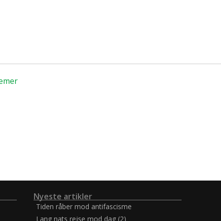
lemer
Nyeste artikler
Tiden råber mod antifascisme
Lang nats rejse mod dag (2)