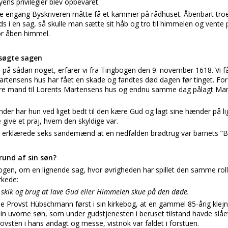
yens privilegier blev opbevaret.
kke engang Byskriveren måtte få et kammer på rådhuset. Åbenbart troe
ds i en sag, så skulle man sætte sit håb og tro til himmelen og vente 
or åben himmel.
søgte sagen
å sådan noget, erfarer vi fra Tingbogen den 9. november 1618. Vi får
artensens hus har fået en skade og fandtes død dagen før tinget. Fo
re mand til Lorents Martensens hus og endnu samme dag pålagt Marin
 har hun ved liget bedt til den kære Gud og lagt sine hænder på lig
e give et praj, hvem den skyldige var.
g erklærede seks sandemænd at en nedfalden brødtrug var barnets ”
und af sin søn?
bogen, om en lignende sag, hvor øvrigheden har spillet den samme rolle
kede:
 skik og brug at lave Gud eller Himmelen skue på den døde.
e Provst Hübschmann først i sin kirkebog, at en gammel 85-årig kl
sin uvorne søn, som under gudstjenesten i beruset tilstand havde slået
ovsten i hans andagt og messe, vistnok var faldet i forstuen.