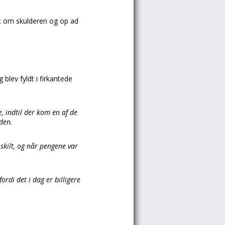
dt om skulderen og op ad
blev fyldt i firkantede
e, indtil der kom en af de
den.
 skilt, og når pengene var
rdi det i dag er billigere