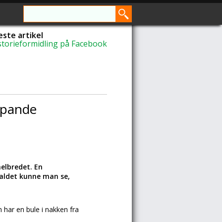
ste artikel
storieformidling på Facebook
kspande
elbredet. En
raldet kunne man se,
 har en bule i nakken fra