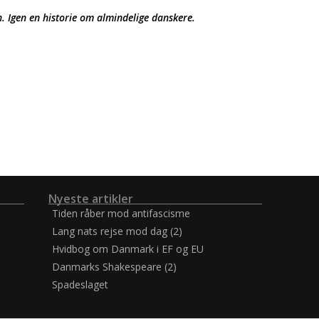
th. Igen en historie om almindelige danskere.
Nyeste artikler
Tiden råber mod antifascisme
Lang nats rejse mod dag (2)
Hvidbog om Danmark i EF og EU
Danmarks Shakespeare (2)
Spadeslaget