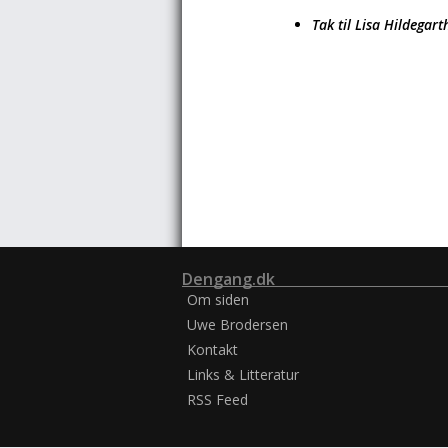
Tak til Lisa Hildegar
Dengang.dk
Om siden
Uwe Brodersen
Kontakt
Links & Litteratur
RSS Feed