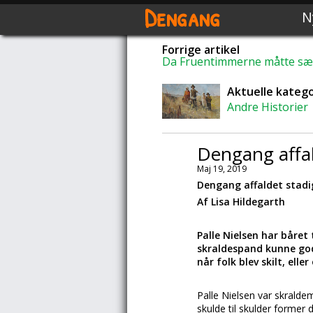
Dengang
N
Forrige artikel
Da Fruentimmerne måtte sæt
Aktuelle katego
Andre Historier
Dengang affal
Maj 19, 2019
Dengang affaldet stadig
Af Lisa Hildegarth
Palle Nielsen har båret
skraldespand kunne godt
når folk blev skilt, ell
Palle Nielsen var skralde
skulde til skulder former d