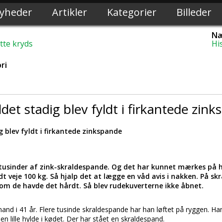
yheder
Artikler
Kategorier
Billeder
Næ
te kryds
Hi
ri
det stadig blev fyldt i firkantede zin
 blev fyldt i firkantede zinkspande
 tusinder af zink-skraldespande. Og det har kunnet mærkes på h
 veje 100 kg. Så hjalp det at lægge en våd avis i nakken. På sk
er om de havde det hårdt. Så blev rudekuverterne ikke åbnet.
mand i 41 år. Flere tusinde skraldespande har han løftet på ryggen. Han
en lille hylde i kødet. Der har stået en skraldespand.