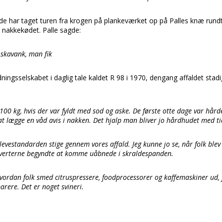
nde har taget turen fra krogen på plankeværket op på Palles knæ run
 nakkekødet. Palle sagde:
 skavank, man fik
ngsselskabet i daglig tale kaldet R 98 i 1970, dengang affaldet stadig 
100 kg, hvis der var fyldt med sod og aske. De første otte dage var hård
 at lægge en våd avis i nakken. Det hjalp man bliver jo hårdhudet med ti
 levestandarden stige gennem vores affald. Jeg kunne jo se, når folk blev
verterne begyndte at komme uåbnede i skraldespanden.
hvordan folk smed citruspressere, foodprocessorer og kaffemaskiner ud, fo
arere. Det er noget svineri.