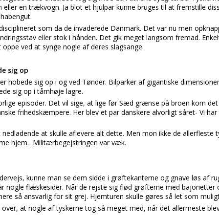
ler en trækvogn. Ja blot et hjulpar kunne bruges til at fremstille dis
 habengut.
å disciplineret som da de invaderede Danmark. Det var nu men opkna
ingsstav eller stok i hånden. Det gik meget langsom fremad. Enkel
 oppe ved at synge nogle af deres slagsange.
e sig op
r hobede sig op i og ved Tønder. Bilparker af gigantiske dimensioner 
de sig op i tårnhøje lagre.
orlige episoder. Det vil sige, at lige før Sæd grænse på broen kom det 
nske frihedskæmpere. Her blev et par danskere alvorligt såret- Vi har 
 nedladende at skulle aflevere alt dette. Men mon ikke de allerfleste t
mme hjem. Militærbegejstringen var væk.
undervejs, kunne man se dem sidde i grøftekanterne og gnave løs af 
nogle flæskesider. Når de rejste sig flød grøfterne med bajonetter 
mere så ansvarlig for sit grej. Hjemturen skulle gøres så let som muligt
over, at nogle af tyskerne tog så meget med, når det allermeste ble