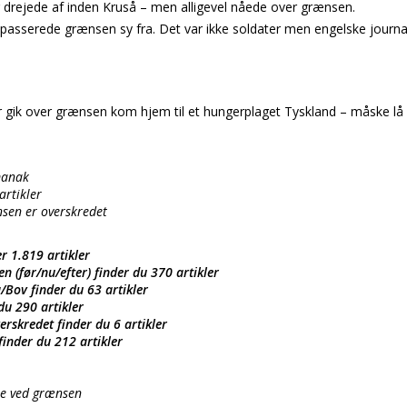
drejede af inden Kruså – men alligevel nåede over grænsen.
passerede grænsen sy fra. Det var ikke soldater men engelske journali
 gik over grænsen kom hjem til et hungerplaget Tyskland – måske lå d
manak
artikler
sen er overskredet
r 1.819 artikler
n (før/nu/efter) finder du 370 artikler
Bov finder du 63 artikler
du 290 artikler
rskredet finder du 6 artikler
inder du 212 artikler
se ved grænsen