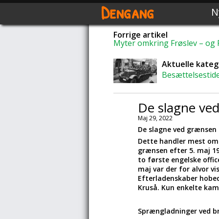
Dengang
N
Forrige artikel
Myter omkring Frøslev – og 
Aktuelle kateg
Besættelsestid
De slagne ve
Maj 29, 2022
De slagne ved grænsen
Dette handler mest om T
grænsen efter 5. maj 19
to første engelske offi
maj var der for alvor v
Efterladenskaber hobed
Kruså. Kun enkelte kamp
Sprængladninger ved b