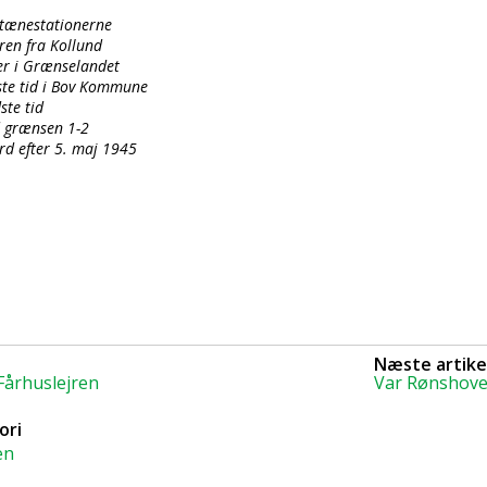
tænestationerne
ren fra Kollund
er i Grænselandet
ste tid i Bov Kommune
ste tid
d grænsen 1-2
rd efter 5. maj 1945
Næste artike
Fårhuslejren
Var Rønshove
ori
en