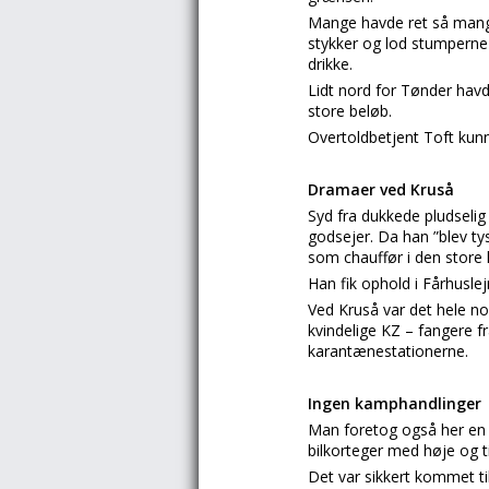
Mange havde ret så mang
stykker og lod stumperne 
drikke.
Lidt nord for Tønder havd
store beløb.
Overtoldbetjent Toft kunn
Dramaer ved Kruså
Syd fra dukkede pludselig
godsejer. Da han ”blev ty
som chauffør i den store l
Han fik ophold i Fårhuslej
Ved Kruså var det hele no
kvindelige KZ – fangere f
karantænestationerne.
Ingen kamphandlinger
Man foretog også her en 
bilkorteger med høje og
Det var sikkert kommet t