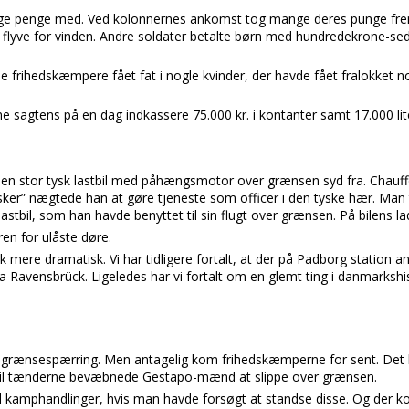
e penge med. Ved kolonnernes ankomst tog mange deres punge frem
flyve for vinden. Andre soldater betalte børn med hundredekrone-sedl
e frihedskæmpere fået fat i nogle kvinder, der havde fået fralokket 
e sagtens på en dag indkassere 75.000 kr. i kontanter samt 17.000 lit
 en stor tysk lastbil med påhængsmotor over grænsen syd fra. Chauffø
sker” nægtede han at gøre tjeneste som officer i den tyske hær. Man 
astbil, som han havde benyttet til sin flugt over grænsen. På bilens la
ren for ulåste døre.
k mere dramatisk. Vi har tidligere fortalt, at der på Padborg station
ra Ravensbrück. Ligeledes har vi fortalt om en glemt ting i danmarkshi
grænsespærring. Men antagelig kom frihedskæmperne for sent. Det l
 til tænderne bevæbnede Gestapo-mænd at slippe over grænsen.
il kamphandlinger, hvis man havde forsøgt at standse disse. Og der 