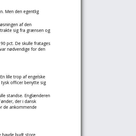
n. Men den egentlig
løsningen af den
trakte sig fra grænsen og
90 pct. De skulle fratages
var nødvendige for den
En lille trop af engelske
tysk officer benytte sig
kulle standse. Englænderen
 Tønder, der i dansk
for de ankommende
e havde budt store