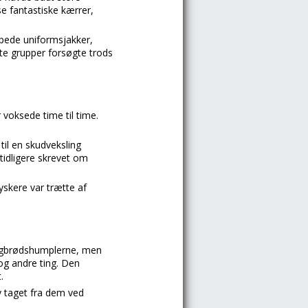
se fantastiske kærrer,
ppede uniformsjakker,
te grupper forsøgte trods
voksede time til time.
til en skudveksling
tidligere skrevet om
yskere var trætte af
rugbrødshumplerne, men
og andre ting. Den
.
v taget fra dem ved