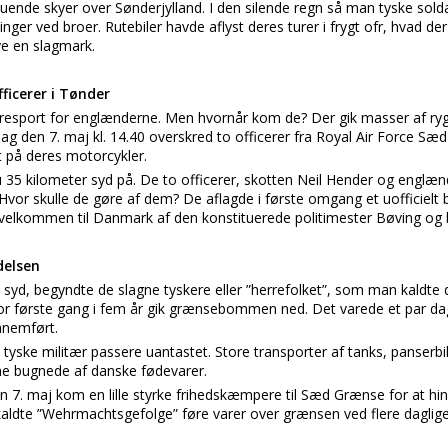
ruende skyer over Sønderjylland. I den silende regn så man tyske solda
er ved broer. Rutebiler havde aflyst deres turer i frygt ofr, hvad der 
ive en slagmark.
ficerer i Tønder
resport for englænderne. Men hvornår kom de? Der gik masser af ryg
 den 7. maj kl. 14.40 overskred to officerer fra Royal Air Force S
 på deres motorcykler.
 35 kilometer syd på. De to officerer, skotten Neil Hender og englæn
 Hvor skulle de gøre af dem? De aflagde i første omgang et uofficielt b
 velkommen til Danmark af den konstituerede politimester Bøving og
delsen
d, begyndte de slagne tyskere eller ”herrefolket”, som man kaldte 
or første gang i fem år gik grænsebommen ned. Det varede et par 
nnemført.
tyske militær passere uantastet. Store transporter af tanks, panserbi
rne bugnede af danske fødevarer.
n 7. maj kom en lille styrke frihedskæmpere til Sæd Grænse for at 
aldte ”Wehrmachtsgefolge” føre varer over grænsen ved flere daglige