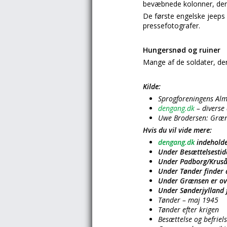
bevæbnede kolonner, der 
De første engelske jeeps 
pressefotografer.
Hungersnød og ruiner
Mange af de soldater, der
Kilde:
Sprogforeningens Al
dengang.dk
– diverse 
Uwe Brodersen: Græn
Hvis du vil vide mere:
dengang.dk
indeholde
Under Besættelsestide
Under Padborg/Kruså/
Under Tønder finder 
Under Grænsen er ove
Under Sønderjylland f
Tønder – maj 1945
Tønder efter krigen
Besættelse og befriel