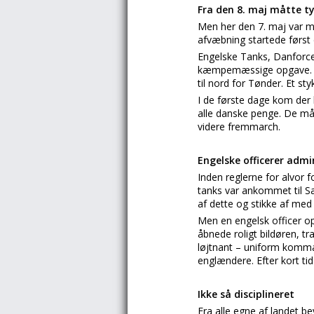
Fra den 8. maj måtte ty
Men her den 7. maj var m
afvæbning startede først 
Engelske Tanks, Danforce
kæmpemæssige opgave. Der
til nord for Tønder. Et st
I de første dage kom der 
alle danske penge. De må
videre fremmarch.
Engelske officerer admi
Inden reglerne for alvor f
tanks var ankommet til Sæ
af dette og stikke af med 
Men en engelsk officer op
åbnede roligt bildøren, tr
løjtnant – uniform komm
englændere. Efter kort tid f
Ikke så disciplineret
Fra alle egne af landet 