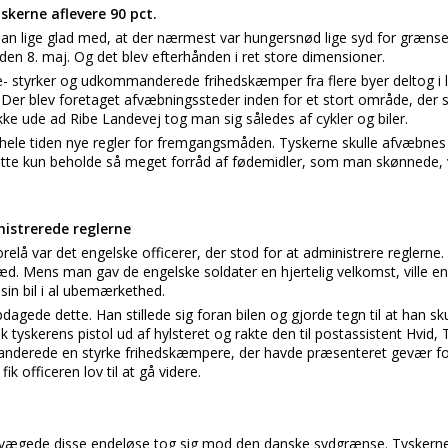
skerne aflevere 90 pct.
an lige glad med, at der nærmest var hungersnød lige syd for grænse
den 8. maj. Og det blev efterhånden i ret store dimensioner.
- styrker og udkommanderede frihedskæmper fra flere byer deltog i 
 blev foretaget afvæbningssteder inden for et stort område, der s
ykke ude ad Ribe Landevej tog man sig således af cykler og biler.
hele tiden nye regler for fremgangsmåden. Tyskerne skulle afvæbnes 
tte kun beholde så meget forråd af fødemidler, som man skønnede, 
nistrerede reglerne
orelå var det engelske officerer, der stod for at administrere reglerne. 
d. Mens man gav de engelske soldater en hjertelig velkomst, ville en 
sin bil i al ubemærkethed.
dagede dette. Han stillede sig foran bilen og gjorde tegn til at han s
ak tyskerens pistol ud af hylsteret og rakte den til postassistent Hvid,
anderede en styrke frihedskæmpere, der havde præsenteret gevær 
ik officeren lov til at gå videre.
bevægede disse endeløse tog sig mod den danske sydgrænse. Tyskern