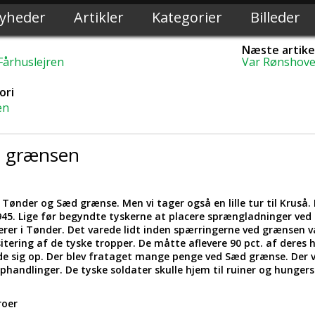
yheder
Artikler
Kategorier
Billeder
Næste artike
Fårhuslejren
Var Rønshove
ori
en
d grænsen
ønder og Sæd grænse. Men vi tager også en lille tur til Kruså.
45. Lige før begyndte tyskerne at placere sprængladninger ved b
cerer i Tønder. Det varede lidt inden spærringerne ved grænsen v
isitering af de tyske tropper. De måtte aflevere 90 pct. af deres
e sig op. Der blev frataget mange penge ved Sæd grænse. Der 
handlinger. De tyske soldater skulle hjem til ruiner og hunger
roer