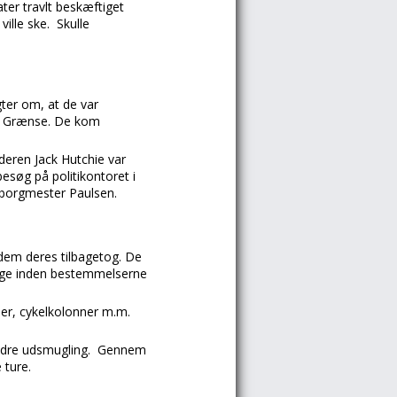
ter travlt beskæftiget
ville ske. Skulle
ter om, at de var
æd Grænse. De kom
deren Jack Hutchie var
esøg på politikontoret i
 borgmester Paulsen.
dem deres tilbagetog. De
dage inden bestemmelserne
ler, cykelkolonner m.m.
hindre udsmugling. Gennem
 ture.