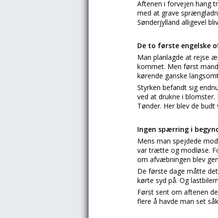
Aftenen i forvejen hang t
med at grave sprængladning
Sønderjylland alligevel bl
De to første engelske of
Man planlagde at rejse æ
kommet. Men først mandag
kørende ganske langsomt
Styrken befandt sig endnu
ved at drukne i blomster.
Tønder. Her blev de budt
Ingen spærring i begyn
Mens man spejdede mod sy
var trætte og modløse. F
om afvæbningen blev ge
De første dage måtte det 
kørte syd på. Og lastbile
Først sent om aftenen de
flere å havde man set såk