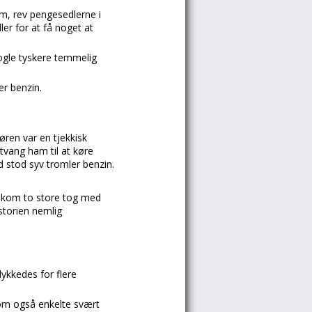
, rev pengesedlerne i
er for at få noget at
nogle tyskere temmelig
er benzin.
ren var en tjekkisk
tvang ham til at køre
d stod syv tromler benzin.
 ankom to store tog med
storien nemlig
ykkedes for flere
kom også enkelte svært