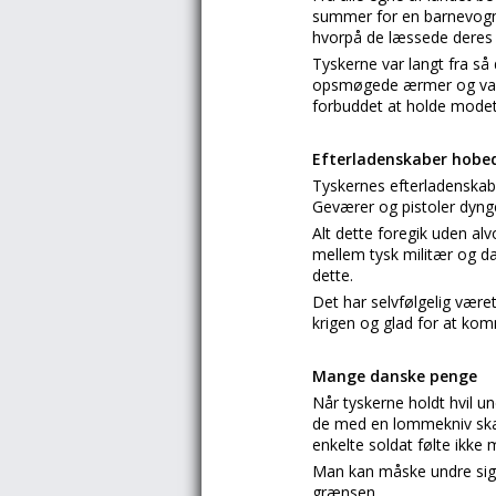
summer for en barnevogn el
hvorpå de læssede deres
Tyskerne var langt fra s
opsmøgede ærmer og vandr
forbuddet at holde modet
Efterladenskaber hobed
Tyskernes efterladenskabe
Geværer og pistoler dynge
Alt dette foregik uden alv
mellem tysk militær og da
dette.
Det har selvfølgelig været
krigen og glad for at ko
Mange danske penge
Når tyskerne holdt hvil 
de med en lommekniv skar 
enkelte soldat følte ikke 
Man kan måske undre sig 
grænsen.