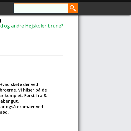
l
d og andre Højskoler brune?
 Hvad skete der ved
roerne. Vi hilser på de
ar komplet. Først fra 8.
 habengut.
var også dramaer ved
snød.