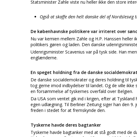
Statsminister Zahle viste nu heller ikke den store int
Også at skaffe den helt danske del af Nordslesvig 
De københavnske politikere var irriteret over søn
Nu var kemien mellem Zahle og H.P. Hanssen heller ik
politikers gøren og laden. Den danske udenrigsministe
Udenrigsminister Scavenius var på tysk side. Han mente
englænderne.
En speget holdning fra de danske socialdemokra
De danske socialdemokrater og deres holdning til tysk
tog gerne imod indbydelser til landet. Og de ville ikk
en forsømmelse af tyskernes overfald over Belgien.
Da USA som ventet gik ind i krigen, efter at Tyskland
egen udlægning. Til Berliner Zeitung siger han den 9. j
freden i stedet for at fremskynde den.
Tyskerne havde deres bagtanker
Tyskerne havde bagtanker med at stå godt med de dan