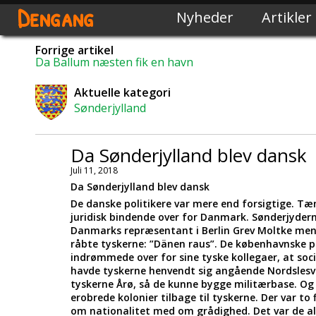
Dengang
Nyheder
Artikler
Forrige artikel
Da Ballum næsten fik en havn
Aktuelle kategori
Sønderjylland
Da Sønderjylland blev dansk
Juli 11, 2018
Da Sønderjylland blev dansk
De danske politikere var mere end forsigtige. Tæn
juridisk bindende over for Danmark. Sønderjyder
Danmarks repræsentant i Berlin Grev Moltke mente
råbte tyskerne: ”Dänen raus”. De københavnske pol
indrømmede over for sine tyske kollegaer, at soc
havde tyskerne henvendt sig angående Nordslesvig
tyskerne Årø, så de kunne bygge militærbase. Og S
erobrede kolonier tilbage til tyskerne. Der var t
om nationalitet med om grådighed. Det var de al