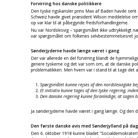
Forvirring hos danske politikkere
Den tyske rigskansler prins Max af Baden havde sent 
Schweiz havde givet præsident Wilson meddelelse om,
op var klar til at påbegynde fredsforhandlingerne.
Nu var Nordslesvig – spørgsmålet ikke udtrykkeligt nævn
var spørgsmålet om folkenes selvbestemmelsesret jo
Sønderjyderne havde længe været i gang
Der var allerede en del forvirring blandt de hjemmelige
genere tyskerne og det var som om, at de danske poli
problematikken. Men hvem var i stand til at tage det a
Spørgsmålet kunne rejses af den nordslesvigske be
Et initiativ kunne tages af den tyske regering, inde
Den danske regering kunne foranledige, at sagen bl
Ja sønderjyderne havde været i gang længe. Og den dans
Den første danske avis med Sønderjylland på da
Den 6. oktober 1918 kunne bladet ”Socialdemokraten”