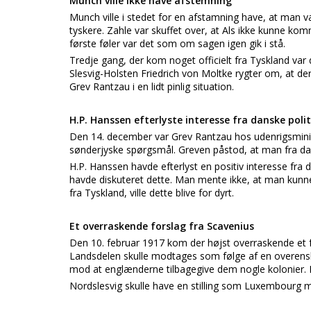
Munch ville ikke have afstemning
Munch ville i stedet for en afstamning have, at man 
tyskere. Zahle var skuffet over, at Als ikke kunne ko
første føler var det som om sagen igen gik i stå.
Tredje gang, der kom noget officielt fra Tyskland v
Slesvig-Holsten Friedrich von Moltke rygter om, at der
Grev Rantzau i en lidt pinlig situation.
H.P. Hanssen efterlyste interesse fra danske polit
Den 14. december var Grev Rantzau hos udenrigsministe
sønderjyske spørgsmål. Greven påstod, at man fra dan
H.P. Hanssen havde efterlyst en positiv interesse fra
havde diskuteret dette. Man mente ikke, at man kunne
fra Tyskland, ville dette blive for dyrt.
Et overraskende forslag fra Scavenius
Den 10. februar 1917 kom der højst overraskende et 
Landsdelen skulle modtages som følge af en overensk
mod at englænderne tilbagegive dem nogle kolonier. Me
Nordslesvig skulle have en stilling som Luxembourg me