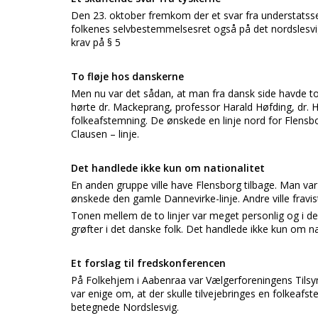
Den 23. oktober fremkom der et svar fra understatss
folkenes selvbestemmelsesret også på det nordslesvi
krav på § 5
To fløje hos danskerne
Men nu var det sådan, at man fra dansk side havde to f
hørte dr. Mackeprang, professor Harald Høfding, dr. H
folkeafstemning. De ønskede en linje nord for Flensb
Clausen – linje.
Det handlede ikke kun om nationalitet
En anden gruppe ville have Flensborg tilbage. Man var
ønskede den gamle Dannevirke-linje. Andre ville fravis
Tonen mellem de to linjer var meget personlig og i d
grøfter i det danske folk. Det handlede ikke kun om 
Et forslag til fredskonferencen
På Folkehjem i Aabenraa var Vælgerforeningens Tilsy
var enige om, at der skulle tilvejebringes en folke
betegnede Nordslesvig.