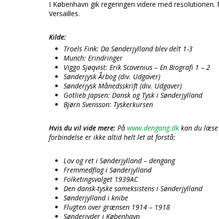
I København gik regeringen videre med resolutionen. Nu
Versailles.
Kilde:
Troels Fink: Da Sønderjylland blev delt 1-3
Munch: Erindringer
Viggo Sjøqvist: Erik Scavenius – En Biografi 1 – 2
Sønderjysk Årbog (div. Udgaver)
Sønderjysk Månedsskrift (div. Udgaver)
Gotlieb Japsen: Dansk og Tysk i Sønderjylland
Bjørn Svensson: Tyskerkursen
Hvis du vil vide mere:
På
www.dengang.dk
kan du læse
forbindelse er ikke altid helt let at forstå:
Lov og ret i Sønderjylland – dengang
Fremmedflag i Sønderjylland
Folketingsvalget 1939AC
Den dansk-tyske sameksistens i Sønderjylland
Sønderjylland i knibe
Flugten over grænsen 1914 – 1918
Sønderjyder i København