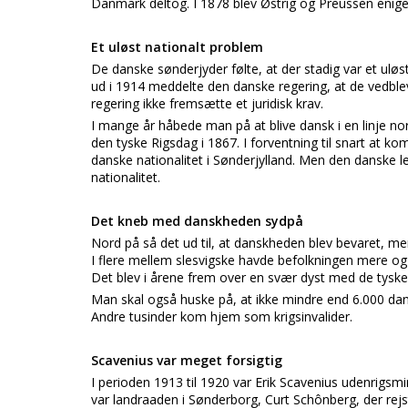
Danmark deltog. I 1878 blev Østrig og Preussen eni
Et uløst nationalt problem
De danske sønderjyder følte, at der stadig var et ul
ud i 1914 meddelte den danske regering, at de vedble
regering ikke fremsætte et juridisk krav.
I mange år håbede man på at blive dansk i en linje nor
den tyske Rigsdag i 1867. I forventning til snart at
danske nationalitet i Sønderjylland. Men den danske le
nationalitet.
Det kneb med danskheden sydpå
Nord på så det ud til, at danskheden blev bevaret, me
I flere mellem slesvigske havde befolkningen mere og 
Det blev i årene frem over en svær dyst med de tysk
Man skal også huske på, at ikke mindre end 6.000 dan
Andre tusinder kom hjem som krigsinvalider.
Scavenius var meget forsigtig
I perioden 1913 til 1920 var Erik Scavenius udenrigsmin
var landraaden i Sønderborg, Curt Schônberg, der re