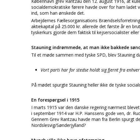
København grev Rantzau den 12. august 1916, at kull
socialdemokratiske førere havde over for ham ladet vid
ind, som han ønskede det.
Arbejdernes Fællesorganisations Brændselsforretning A
aktiekapital på 25.000 kr. allerede det første år en b
tyskerkurs gjorde dem faktisk til kejsersocialister e
Stauning indrømmede, at man ikke bakkede sønd
Til et møde sammen med tyske SPD, blev Stauning da 
Vort parti har for stedse holdt sig fjernt fra enhver
På mødet spurgte Stauning heller ikke de tyske soci
En forespørgsel i 1915
I marts 1915 var den danske regering nærmest blevet 
i september 1914 var H.P. Hanssens gode ven, dr. Rud
Gennem Grev Rantzau havde man fra Berlin spurgt de
Nordslesvig/Sønderjylland?