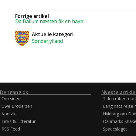
Forrige artikel
Da Ballum næsten fik en havn
Aktuelle kategori
Sønderjylland
Dengang.dk
Nyeste artikle
Om siden
Tiden råber mod
Uwe Brodersen
Lang nats rejse 
Kontakt
Hvidbog om Dan
Links & Litteratur
Danmarks Shake
RSS Feed
Spadeslaget