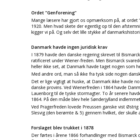
Ordet ”Genforening”
Mange læsere har gjort os opmærksom på, at ordet ”Ge
1920. Men hvad skete der egentlig op til den afstemnin
kigger vi på. Og selv det lille stykke af danmarkshisto
Danmark havde ingen juridisk krav
I 1879 havde den danske regering skrevet til Bismar
ratificeret under Wiener-freden. Men Bismarck svarede
heller ikke set, at Danmark havde taget nogen som he
Med andre ord, man så ikke fra tysk side nogen dansk
Det er lige vigtigt at huske, at Danmark ikke havde no
danske provins. Ved Wienerfreden i 1864 havde Dan
Lauenborg til de tyske stormagter. To år senere havde P
1864. På den måde blev hele Sønderjylland indlemmet
Ved Pragerfreden lovede Preussen ganske vist Østrig at
Slesvig (den berømte & 5) gennem hvilket, der skulle a
Forslaget blev trukket i 1878
Der førtes i årene 1866 forhandlinger med Bismarck om