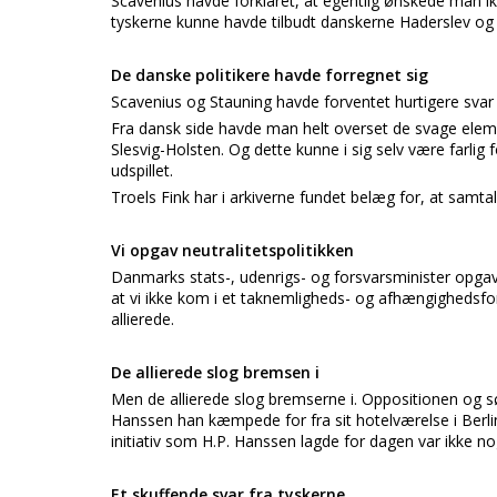
Scavenius havde forklaret, at egentlig ønskede man ikk
tyskerne kunne havde tilbudt danskerne Haderslev og
De danske politikere havde forregnet sig
Scavenius og Stauning havde forventet hurtigere svar 
Fra dansk side havde man helt overset de svage eleme
Slesvig-Holsten. Og dette kunne i sig selv være farlig fo
udspillet.
Troels Fink har i arkiverne fundet belæg for, at sam
Vi opgav neutralitetspolitikken
Danmarks stats-, udenrigs- og forsvarsminister opgav i
at vi ikke kom i et taknemligheds- og afhængighedsfor
allierede.
De allierede slog bremsen i
Men de allierede slog bremserne i. Oppositionen og sø
Hanssen han kæmpede for fra sit hotelværelse i Berlin.
initiativ som H.P. Hanssen lagde for dagen var ikke n
Et skuffende svar fra tyskerne