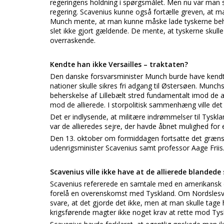
regeringens holdning i spørgsmålet. Men nu var man s
regering. Scavenius kunne også fortælle greven, at m
Munch mente, at man kunne måske lade tyskerne beho
slet ikke gjort gældende. De mente, at tyskerne skul
overraskende.
Kendte han ikke Versailles – traktaten?
Den danske forsvarsminister Munch burde have kendt til 
nationer skulle sikres fri adgang til Østersøen. Munch
beherskelse af Lillebælt stred fundamentalt imod de al
mod de allierede. I storpolitisk sammenhæng ville d
Det er indlysende, at militære indrømmelser til Tyskla
var de allieredes sejre, der havde åbnet mulighed for 
Den 13. oktober om formiddagen fortsatte det grænse
udenrigsminister Scavenius samt professor Aage Friis
Scavenius ville ikke have at de allierede blandede 
Scavenius refererede en samtale med en amerikansk c
forelå en overenskomst med Tyskland. Om Nordslesvi
svare, at det gjorde det ikke, men at man skulle tage
krigsførende magter ikke noget krav at rette mod Tys