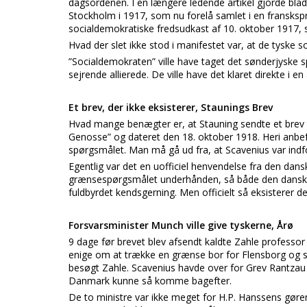
dagsordenen. I en længere ledende artikel gjorde bl
Stockholm i 1917, som nu forelå samlet i en fransksp
socialdemokratiske fredsudkast af 10. oktober 1917, s
Hvad der slet ikke stod i manifestet var, at de tyske 
”Socialdemokraten” ville have taget det sønderjyske
sejrende allierede. De ville have det klaret direkte i
Et brev, der ikke eksisterer, Staunings Brev
Hvad mange benægter er, at Stauning sendte et brev til
Genosse” og dateret den 18. oktober 1918. Heri anbefa
spørgsmålet. Man må gå ud fra, at Scavenius var indf
Egentlig var det en uofficiel henvendelse fra den dans
grænsespørgsmålet underhånden, så både den danske op
fuldbyrdet kendsgerning. Men officielt så eksisterer det
Forsvarsminister Munch ville give tyskerne, Årø
9 dage før brevet blev afsendt kaldte Zahle professor A
enige om at trække en grænse bor for Flensborg og 
besøgt Zahle. Scavenius havde over for Grev Rantzau 
Danmark kunne så komme bagefter.
De to ministre var ikke meget for H.P. Hanssens gøren 