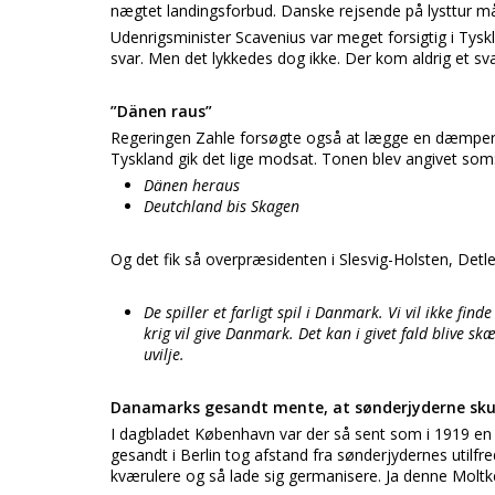
nægtet landingsforbud. Danske rejsende på lysttur mått
Udenrigsminister Scavenius var meget forsigtig i Tyskl
svar. Men det lykkedes dog ikke. Der kom aldrig et s
”Dänen raus”
Regeringen Zahle forsøgte også at lægge en dæmper på
Tyskland gik det lige modsat. Tonen blev angivet som
Dänen heraus
Deutchland bis Skagen
Og det fik så overpræsidenten i Slesvig-Holsten, Detle
De spiller et farligt spil i Danmark. Vi vil ikke fi
krig vil give Danmark. Det kan i givet fald blive
uvilje.
Danamarks gesandt mente, at sønderjyderne skul
I dagbladet København var der så sent som i 1919 en r
gesandt i Berlin tog afstand fra sønderjydernes utilf
kværulere og så lade sig germanisere. Ja denne Molt