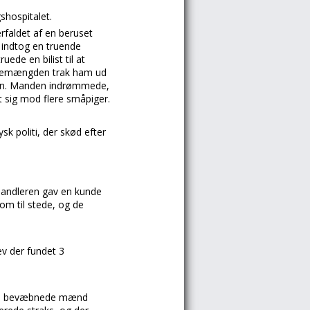
shospitalet.
faldet af en beruset
indtog en truende
ede en bilist til at
neskemængden trak ham ud
den. Manden indrømmede,
t sig mod flere småpiger.
sk politi, der skød efter
rhandleren gav en kunde
om til stede, og de
v der fundet 3
gle bevæbnede mænd