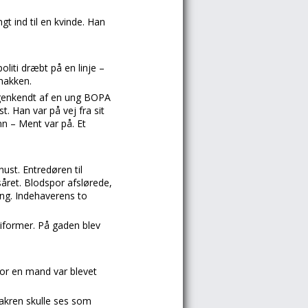
gt ind til en kvinde. Han
oliti dræbt på en linje –
nakken.
 genkendt af en ung BOPA
. Han var på vej fra sit
n – Ment var på. Et
ust. Entredøren til
såret. Blodspor afslørede,
ning. Indehaverens to
niformer. På gaden blev
vor en mand var blevet
akren skulle ses som