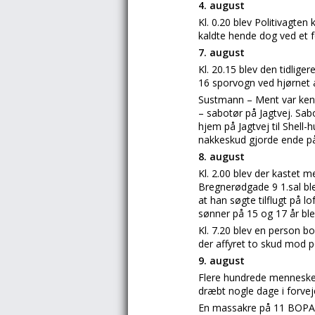
4. august
Kl. 0.20 blev Politivagten
kaldte hende dog ved et f
7. august
Kl. 20.15 blev den tidlige
16 sporvogn ved hjørnet 
Sustmann – Ment var kend
– sabotør på Jagtvej. Sabo
hjem på Jagtvej til Shell
nakkeskud gjorde ende på 
8. august
Kl. 2.00 blev der kastet m
Bregnerødgade 9 1.sal ble
at han søgte tilflugt på l
sønner på 15 og 17 år ble
Kl. 7.20 blev en person b
der affyret to skud mod p
9. august
Flere hundrede mennesker
dræbt nogle dage i forvej
En massakre på 11 BOPA –