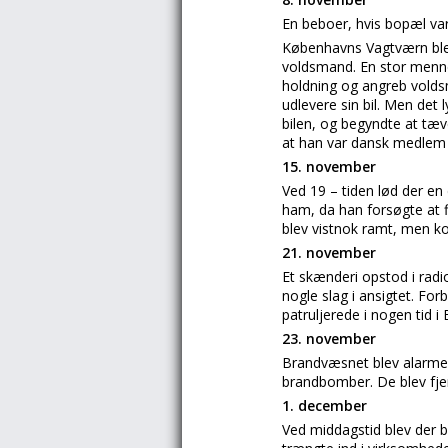
En beboer, hvis bopæl var 
Københavns Vagtværn blev
voldsmand. En stor menn
holdning og angreb voldsm
udlevere sin bil. Men det
bilen, og begyndte at t
at han var dansk medlem
15. november
Ved 19 – tiden lød der en 
ham, da han forsøgte at f
blev vistnok ramt, men ko
21. november
Et skænderi opstod i rad
nogle slag i ansigtet. Fo
patruljerede i nogen tid i
23. november
Brandvæsnet blev alarmer
brandbomber. De blev fje
1. december
Ved middagstid blev der