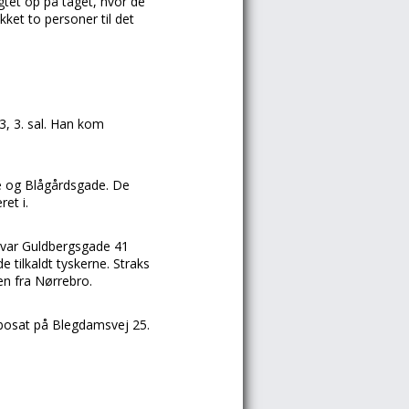
gtet op på taget, hvor de
kket to personer til det
3, 3. sal. Han kom
e og Blågårdsgade. De
et i.
æl var Guldbergsgade 41
e tilkaldt tyskerne. Straks
en fra Nørrebro.
osat på Blegdamsvej 25.