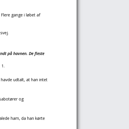
lere gange i løbet af
svej.
yndt på havnen. De fleste
 1.
havde udtalt, at han intet
 sabotører og
halede ham, da han kørte