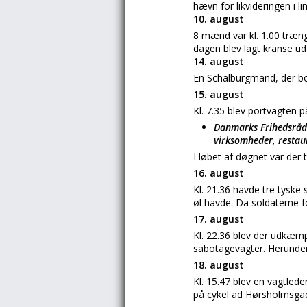
hævn for likvideringen i l
10. august
8 mænd var kl. 1.00 træn
dagen blev lagt kranse ud
14. august
En Schalburgmand, der bo
15. august
Kl. 7.35 blev portvagten p
Danmarks Frihedsråd o
virksomheder, restaur
I løbet af døgnet var der
16. august
Kl. 21.36 havde tre tyske
øl havde. Da soldaterne f
17. august
Kl. 22.36 blev der udkæm
sabotagevagter. Herunder
18. august
Kl. 15.47 blev en vagtled
på cykel ad Hørsholmsgade