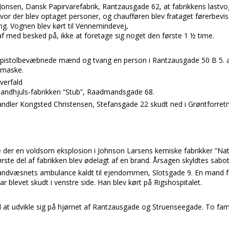
 Jonsen, Dansk Papirvarefabrik, Rantzausgade 62, at fabrikkens lastvogn
or der blev optaget personer, og chaufføren blev frataget førerbevi
ng. Vognen blev kørt til Vennemindevej,
af med besked på, ikke at foretage sig noget den første 1 ½ time.
 2 pistolbevæbnede mænd og tvang en person i Rantzausgade 50 B 5. at
smaske.
overfald
a Tandhjuls-fabrikken ”Stub”, Raadmandsgade 68.
handler Kongsted Christensen, Stefansgade 22 skudt ned i Grøntforret
 der en voldsom eksplosion i Johnson Larsens kemiske fabrikker ”Nati
ste del af fabrikken blev ødelagt af en brand. Årsagen skyldtes sabo
Brandvæsnets ambulance kaldt til ejendommen, Slotsgade 9. En mand
 blevet skudt i venstre side. Han blev kørt på Rigshospitalet.
d at udvikle sig på hjørnet af Rantzausgade og Struenseegade. To fam