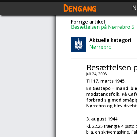
Dengang
N
Forrige artikel
Besættelsen på Nørrebro 5
Aktuelle kategori
Nørrebro
Besættelsen 
Juli 24, 2008
Til 17. marts 1945.
En Gestapo – mand blev
modstandsfolk. På Café
forbrød sig mod småpige
Nørrebro og blev dræbt
3. august 1944
Kl. 22.25 trængte 4 pisto
bl.a. en skrivemaskine. Fa