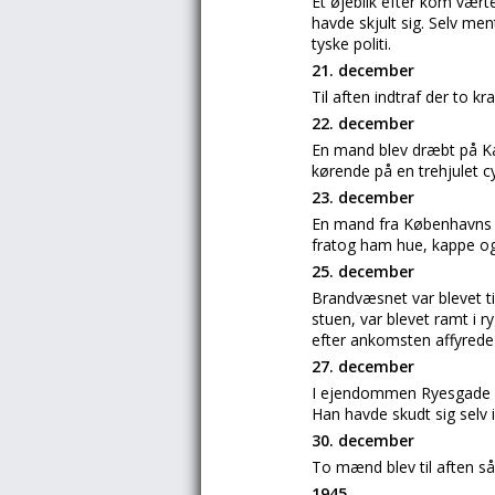
Et øjeblik efter kom vært
havde skjult sig. Selv men
tyske politi.
21. december
Til aften indtraf der to 
22. december
En mand blev dræbt på Kap
kørende på en trehjulet c
23. december
En mand fra Københavns V
fratog ham hue, kappe og
25. december
Brandvæsnet var blevet ti
stuen, var blevet ramt i r
efter ankomsten affyrede 
27. december
I ejendommen Ryesgade 4
Han havde skudt sig selv i
30. december
To mænd blev til aften s
1945