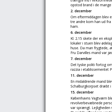
trængte ind i virksomhed
opstod brand i de mange
2. december
Om eftermiddagen blev e
tre andre kom han ud fra 
ham.
6. december
Kl. 2.15 skete der en eksp
lokaler i stuen blev ødela
huse. Da man frygtede, a
Fru Darvilles mand var jød
7. december
Det tyske politi fortog o
razzia i etablissementet P
11. december
En midaldrende mand ble
Schalburgkorpset dræbt i
15. december
Københavns Vagtværn blev
revolverbevæbnede person
var sprængt. Lejligheden 