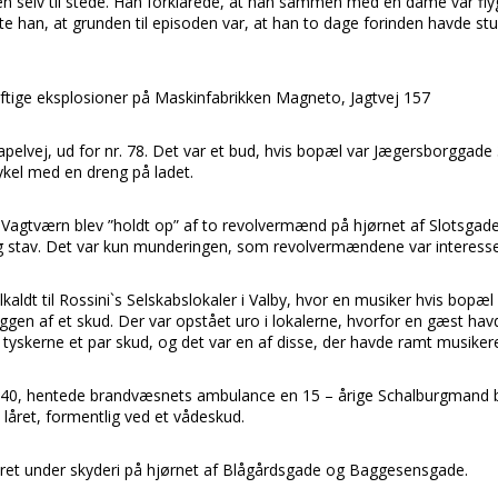
en selv til stede. Han forklarede, at han sammen med en dame var fly
te han, at grunden til episoden var, at han to dage forinden havde stu
kraftige eksplosioner på Maskinfabrikken Magneto, Jagtvej 157
elvej, ud for nr. 78. Det var et bud, hvis bopæl var Jægersborggade 
ykel med en dreng på ladet.
agtværn blev ”holdt op” af to revolvermænd på hjørnet af Slotsgad
 stav. Det var kun munderingen, som revolvermændene var interesser
lkaldt til Rossini`s Selskabslokaler i Valby, hvor en musiker hvis bop
yggen af et skud. Der var opstået uro i lokalerne, hvorfor en gæst havd
tyskerne et par skud, og det var en af disse, der havde ramt musiker
0, hentede brandvæsnets ambulance en 15 – årige Schalburgmand b
 låret, formentlig ved et vådeskud.
året under skyderi på hjørnet af Blågårdsgade og Baggesensgade.