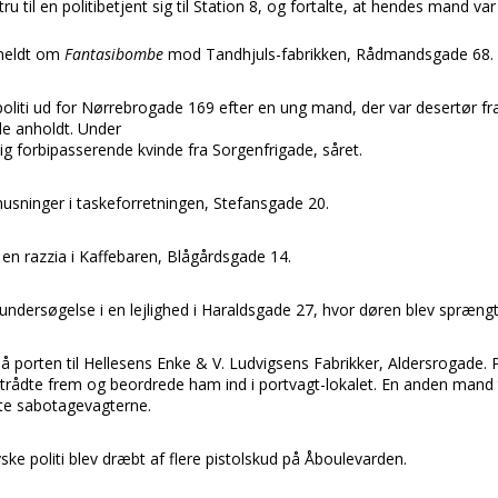
u til en politibetjent sig til Station 8, og fortalte, at hendes mand var
 meldt om
Fantasibombe
mod Tandhjuls-fabrikken, Rådmandsgade 68.
 politi ud for Nørrebrogade 169 efter en ung mand, der var desertør 
de anholdt. Under
dig forbipasserende kvinde fra Sorgenfrigade, såret.
usninger i taskeforretningen, Stefansgade 20.
ti en razzia i Kaffebaren, Blågårdsgade 14.
sundersøgelse i en lejlighed i Haraldsgade 27, hvor døren blev sprængt
 på porten til Hellesens Enke & V. Ludvigsens Fabrikker, Aldersrogade.
trådte frem og beordrede ham ind i portvagt-lokalet. En anden mand 
rte sabotagevagterne.
ske politi blev dræbt af flere pistolskud på Åboulevarden.