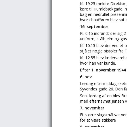
Kl. 19.25 meldte Direktør
køre til Humlebækgade, hv
bag en nedrullet presenni
hvor chaufføren blev sat 
16. september
Kl. 0.15 indfandt der sig
uniform, stålhjelm og ga
Kl. 10.15 blev der ved et 
stjålet nogle pistoler fr
Kl. 12.55 blev lædervare
hvor han var kunde.
Efter 1. november 1944
6. nov.
Lørdag eftermiddag skete
Syvendes gade 26. Den før
Sent lørdag aften blev 
med efternavnet Jensen var
7. november
Et større slagsmål var ve
for at være stikkere
8. november