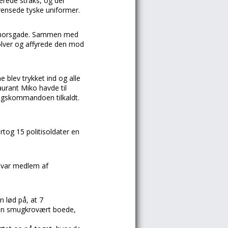
rede straks, og der
ensede tyske uniformer.
 Thorsgade. Sammen med
olver og affyrede den mod
 blev trykket ind og alle
aurant Miko havde til
ngskommandoen tilkaldt.
tog 15 politisoldater en
 var medlem af
 lød på, at 7
r en smugkrovært boede,