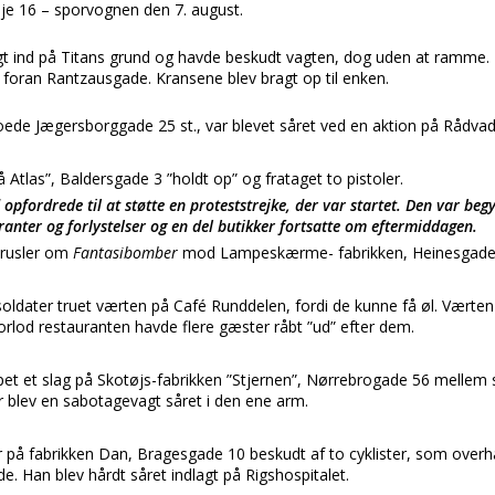
inje 16 – sporvognen den 7. august.
gt ind på Titans grund og havde beskudt vagten, dog uden at ramme. F
 foran Rantzausgade. Kransene blev bragt op til enken.
ede Jægersborggade 25 st., var blevet såret ved en aktion på Rådvad
å Atlas”, Baldersgade 3 ”holdt op” og frataget to pistoler.
pfordrede til at støtte en proteststrejke, der var startet. Den var beg
anter og forlystelser og en del butikker fortsatte om eftermiddagen.
 trusler om
Fantasibomber
mod Lampeskærme- fabrikken, Heinesgade
 soldater truet værten på Café Runddelen, fordi de kunne få øl. Værten 
orlod restauranten havde flere gæster råbt ”ud” efter dem.
pet et slag på Skotøjs-fabrikken ”Stjernen”, Nørrebrogade 56 mellem
 blev en sabotagevagt såret i den ene arm.
er på fabrikken Dan, Bragesgade 10 beskudt af to cyklister, som over
. Han blev hårdt såret indlagt på Rigshospitalet.