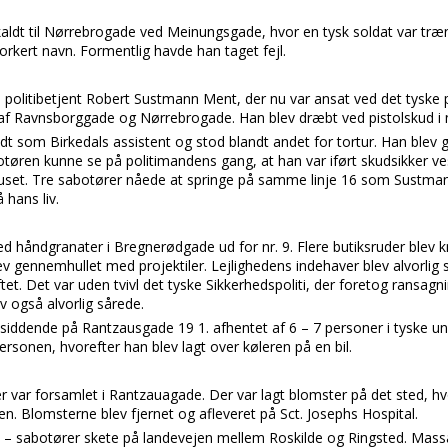
 kaldt til Nørrebrogade ved Meinungsgade, hvor en tysk soldat var træn
orkert navn. Formentlig havde han taget fejl.
re politibetjent Robert Sustmann Ment, der nu var ansat ved det tyske p
af Ravnsborggade og Nørrebrogade. Han blev dræbt ved pistolskud i 
t som Birkedals assistent og stod blandt andet for tortur. Han blev
tøren kunne se på politimandens gang, at han var iført skudsikker vest
-huset. Tre sabotører nåede at springe på samme linje 16 som Sustman
hans liv.
ed håndgranater i Bregnerødgade ud for nr. 9. Flere butiksruder blev kn
v gennemhullet med projektiler. Lejlighedens indehaver blev alvorlig 
oftet. Det var uden tvivl det tyske Sikkerhedspoliti, der foretog ransag
v også alvorlig sårede.
osiddende på Rantzausgade 19 1. afhentet af 6 – 7 personer i tyske u
ersonen, hvorefter han blev lagt over køleren på en bil.
 var forsamlet i Rantzauagade. Der var lagt blomster på det sted, h
en. Blomsterne blev fjernet og afleveret på Sct. Josephs Hospital.
 sabotører skete på landevejen mellem Roskilde og Ringsted. Mass