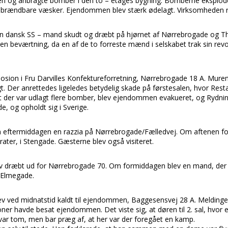
en og anbragte bomber i den to – etages bygning. Bomberne eksplode
 brændbare væsker. Ejendommen blev stærk ødelagt. Virksomheden r
n dansk SS – mand skudt og dræbt på hjørnet af Nørrebrogade og
en beværtning, da en af de to forreste mænd i selskabet trak sin rev
losion i Fru Darvilles Konfektureforretning, Nørrebrogade 18 A. Murene
gt. Der anrettedes ligeledes betydelig skade på førstesalen, hvor Rest
t der var udlagt flere bomber, blev ejendommen evakueret, og Rydni
e, og opholdt sig i Sverige.
m eftermiddagen en razzia på Nørrebrogade/Fælledvej. Om aftenen for
rater, i Stengade. Gæsterne blev også visiteret.
v dræbt ud for Nørrebrogade 70. Om formiddagen blev en mand, der
 Elmegade.
 ved midnatstid kaldt til ejendommen, Baggesensvej 28 A. Meldingen
er havde besat ejendommen. Det viste sig, at døren til 2. sal, hvo
var tom, men bar præg af, at her var der foregået en kamp.