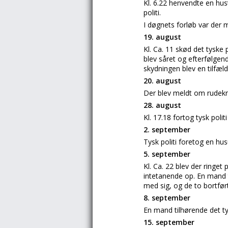
Kl. 6.22 henvendte en hustr
politi.
I døgnets forløb var der
19. august
Kl. Ca. 11 skød det tyske
blev såret og efterfølgen
skydningen blev en tilfæl
20. august
Der blev meldt om rudekn
28. august
Kl. 17.18 fortog tysk poli
2. september
Tysk politi foretog en hu
5. september
Kl. Ca. 22 blev der ringet
intetanende op. En mand 
med sig, og de to bortfø
8. september
En mand tilhørende det ty
15. september