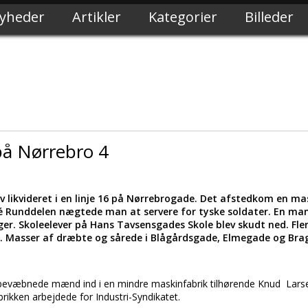
yheder
Artikler
Kategorier
Billeder
på Nørrebro 4
 likvideret i en linje 16 på Nørrebrogade. Det afstedkom en ma
 Runddelen nægtede man at servere for tyske soldater. En man
r. Skoleelever på Hans Tavsensgades Skole blev skudt ned. Fler
. Masser af dræbte og sårede i Blågårdsgade, Elmegade og Bra
lbevæbnede mænd ind i en mindre maskinfabrik tilhørende Knud Larsen
brikken arbejdede for Industri-Syndikatet.