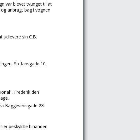
 var blevet tvunget til at
s og anbragt bag i vognen
 udlevere sin C.B.
ningen, Stefansgade 10,
onal”, Frederik den
tage.
 fra Baggesensgade 28
ilier beskyldte hinanden