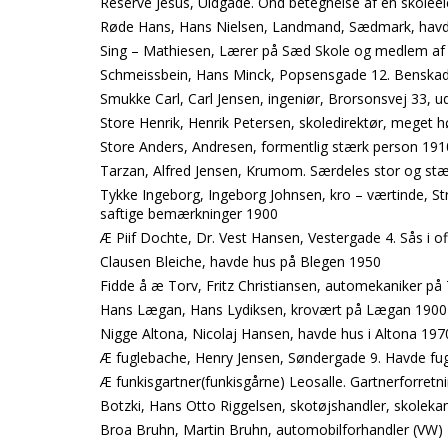
Reserve Jesus, Uldgade. Ond betegnelse af en skole
Røde Hans, Hans Nielsen, Landmand, Sædmark, havd
Sing – Mathiesen, Lærer på Sæd Skole og medlem af
Schmeissbein, Hans Minck, Popsensgade 12. Benskadet k
Smukke Carl, Carl Jensen, ingeniør, Brorsonsvej 33, 
Store Henrik, Henrik Petersen, skoledirektør, meget 
Store Anders, Andresen, formentlig stærk person 191
Tarzan, Alfred Jensen, Krumom. Særdeles stor og stæ
Tykke Ingeborg, Ingeborg Johnsen, kro – værtinde, St
saftige bemærkninger 1900
Æ Piif Dochte, Dr. Vest Hansen, Vestergade 4. Sås i 
Clausen Bleiche, havde hus på Blegen 1950
Fidde å æ Torv, Fritz Christiansen, automekaniker på
Hans Lægan, Hans Lydiksen, krovært på Lægan 1900
Nigge Altona, Nicolaj Hansen, havde hus i Altona 197
Æ fuglebache, Henry Jensen, Søndergade 9. Havde fugl
Æ funkisgartner(funkisgårne) Leosalle. Gartnerforretni
Botzki, Hans Otto Riggelsen, skotøjshandler, skolek
Broa Bruhn, Martin Bruhn, automobilforhandler (VW)