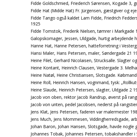
Fidde Goldschmied, Friederich Sørensen, Kogade 3, 
Fidde Hat (Midde Hat) Fr. Jürgensen, gæstgiver og eje
Fidde Tango også kaldet Lam Fidde, Friedrich Fedder
1925
Fidde Tomstok, Frederik Nielsen, tømrer i Markgade 
Galopskomager, Jessen, Uldgade, hurtig arbejdende
Hanne Hat, Hanne Petersen, hatteforretning i Vester
Hansi Maler, Hans Petersen, maler, Søndergade 21 1
Heine Filet, Gerhard Nicolaisen, Strucksalle. Slagter o
Heine Kontant, Heinrich Clausen, Vestergade 3. Melha
Heine Natøl, Heine Christiansen, Slotsgade. Købmand
Heine Roll, Heinrich Hansen, vognmand, tysk: „Rollku
Heine Slaude, Heinrich Petersen, slagter, Uldgade 2 1
Jacob von oben, rektor Jacob Randrup, øverst på rang
Jacob von unten, pedel Jacobsen, nederst på rangstie
Jens Klat, Jens Petersen, faderen var malermester 19
Jens Much, Jens Mommesen, Viddingherredsgade, ar
Johan Baron, Johan Hansen, Slotsgade, havde nogl
Johannes Tobak, Johannes Petersen, tobakshandler i