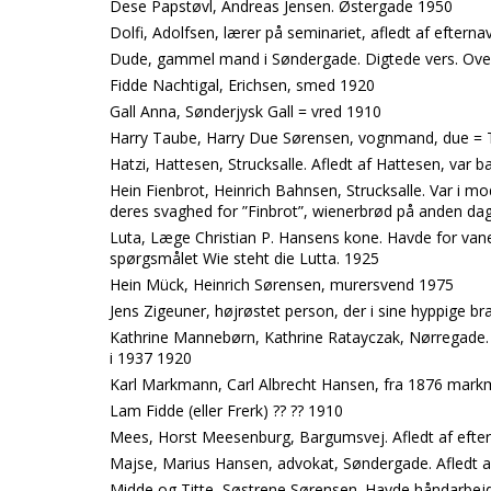
Dese Papstøvl, Andreas Jensen. Østergade 1950
Dolfi, Adolfsen, lærer på seminariet, afledt af eftern
Dude, gammel mand i Søndergade. Digtede vers. Ove
Fidde Nachtigal, Erichsen, smed 1920
Gall Anna, Sønderjysk Gall = vred 1910
Harry Taube, Harry Due Sørensen, vognmand, due = 
Hatzi, Hattesen, Strucksalle. Afledt af Hattesen, va
Hein Fienbrot, Heinrich Bahnsen, Strucksalle. Var i m
deres svaghed for ”Finbrot”, wienerbrød på anden dag
Luta, Læge Christian P. Hansens kone. Havde for vane 
spørgsmålet Wie steht die Lutta. 1925
Hein Mück, Heinrich Sørensen, murersvend 1975
Jens Zigeuner, højrøstet person, der i sine hyppige b
Kathrine Mannebørn, Kathrine Ratayczak, Nørregade. 
i 1937 1920
Karl Markmann, Carl Albrecht Hansen, fra 1876 mark
Lam Fidde (eller Frerk) ?? ?? 1910
Mees, Horst Meesenburg, Bargumsvej. Afledt af efter
Majse, Marius Hansen, advokat, Søndergade. Afledt 
Midde og Titte, Søstrene Sørensen. Havde håndarbejd