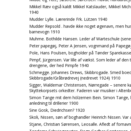
Mikkel Ræv også kaldt Mikkel Katslauder, Mikkel Mich
1940
Mudder Lylle. Lærerinde Frk. Lützen 1940
Mudder Repsold . havde ikke noget øgenavn, men hus
barnevogn 1910
Muhme. Bothilde Hansen. Leder af Warteschule (sener
Peter papegøj, Peter A Jensen, vognmand på Papegø
Pole, Hans Poulsen, bogholder på Tønder Sparekasse.
Pimpf, Jürgensen. Var lille af vækst. Som leder af de
drengene, der hed Pimpfe 1940
Schmegge. Johannes Drews, Skibbrogade. Smed boede
Skibbrogade/Gråbrødrevej (nedrevet 1924) 1910
Sigger, Waldemar Christensen, Nørregade – senere kø
Skyttekorpsets orkedter. Faderen var musiker i Altenb
Simon Tange mit dem hölzernen Bein. Simon Tange, k
anledning til drillerier 1900
Sine Gosk, Diedrichsen? 1920
Skoli, Nissen, søn af boghandler Heinrich Nissen. Var
Stjane, Christian Sørensen, Leosalle. Afledt af fornav