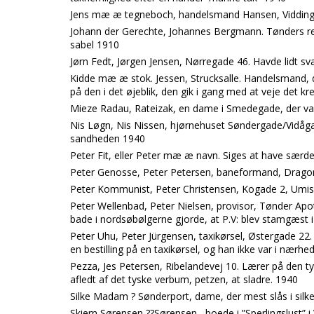
Jens mæ æ tegneboch, handelsmand Hansen, Vidding
Johann der Gerechte, Johannes Bergmann. Tønders res
sabel 1910
Jørn Fedt, Jørgen Jensen, Nørregade 46. Havde lidt s
Kidde mæ æ stok. Jessen, Strucksalle. Handelsmand, d
på den i det øjeblik, den gik i gang med at veje det k
Mieze Radau, Rateizak, en dame i Smedegade, der va
Nis Løgn, Nis Nissen, hjørnehuset Søndergade/Vidå
sandheden 1940
Peter Fit, eller Peter mæ æ navn. Siges at have særde
Peter Genosse, Peter Petersen, baneformand, Dragonv
Peter Kommunist, Peter Christensen, Kogade 2, Umiske
Peter Wellenbad, Peter Nielsen, provisor, Tønder Apo
bade i nordsøbølgerne gjorde, at P.V: blev stamgæst i
Peter Uhu, Peter Jürgensen, taxikørsel, Østergade 22.
en bestilling på en taxikørsel, og han ikke var i nærh
Pezza, Jes Petersen, Ribelandevej 10. Lærer på den t
afledt af det tyske verbum, petzen, at sladre. 1940
Silke Madam ? Sønderport, dame, der mest slås i silk
Skiern Sørensen ??Sørensen , boede i ”Sperlingslust” i