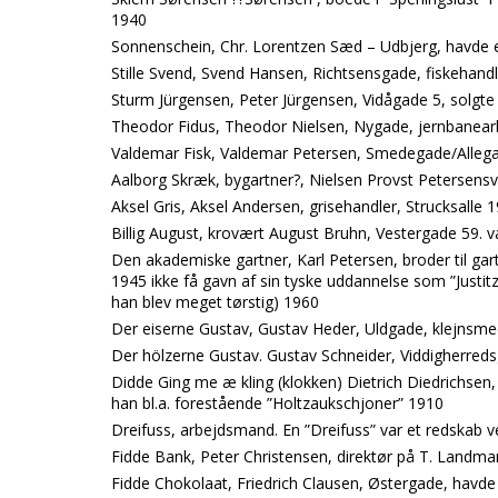
1940
Sonnenschein, Chr. Lorentzen Sæd – Udbjerg, havde e
Stille Svend, Svend Hansen, Richtsensgade, fiskehandl
Sturm Jürgensen, Peter Jürgensen, Vidågade 5, solgte
Theodor Fidus, Theodor Nielsen, Nygade, jernbanear
Valdemar Fisk, Valdemar Petersen, Smedegade/Allegad
Aalborg Skræk, bygartner?, Nielsen Provst Petersensv
Aksel Gris, Aksel Andersen, grisehandler, Strucksalle 
Billig August, krovært August Bruhn, Vestergade 59. v
Den akademiske gartner, Karl Petersen, broder til ga
1945 ikke få gavn af sin tyske uddannelse som ”Justitz
han blev meget tørstig) 1960
Der eiserne Gustav, Gustav Heder, Uldgade, klejnsmed
Der hölzerne Gustav. Gustav Schneider, Viddigherred
Didde Ging me æ kling (klokken) Dietrich Diedrichse
han bl.a. forestående ”Holtzaukschjoner” 1910
Dreifuss, arbejdsmand. En ”Dreifuss” var et redskab
Fidde Bank, Peter Christensen, direktør på T. Landm
Fidde Chokolaat, Friedrich Clausen, Østergade, havd