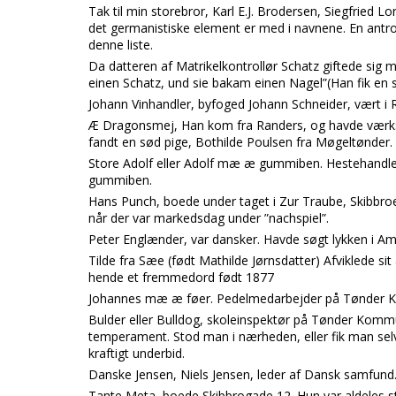
Tak til min storebror, Karl E.J. Brodersen, Siegfried L
det germanistiske element er med i navnene. En ant
denne liste.
Da datteren af Matrikelkontrollør Schatz giftede sig
einen Schatz, und sie bakam einen Nagel”(Han fik en s
Johann Vinhandler, byfoged Johann Schneider, vært i R
Æ Dragonsmej, Han kom fra Randers, og havde værks
fandt en sød pige, Bothilde Poulsen fra Møgeltønder.
Store Adolf eller Adolf mæ æ gummiben. Hestehandler,
gummiben.
Hans Punch, boede under taget i Zur Traube, Skibbro
når der var markedsdag under ”nachspiel”.
Peter Englænder, var dansker. Havde søgt lykken i Am
Tilde fra Sæe (født Mathilde Jørnsdatter) Afviklede si
hende et fremmedord født 1877
Johannes mæ æ føer. Pedelmedarbejder på Tønder K
Bulder eller Bulldog, skoleinspektør på Tønder Komm
temperament. Stod man i nærheden, eller fik man selv 
kraftigt underbid.
Danske Jensen, Niels Jensen, leder af Dansk samfund
Tante Meta, boede Skibbrogade 12. Hun var aldeles 