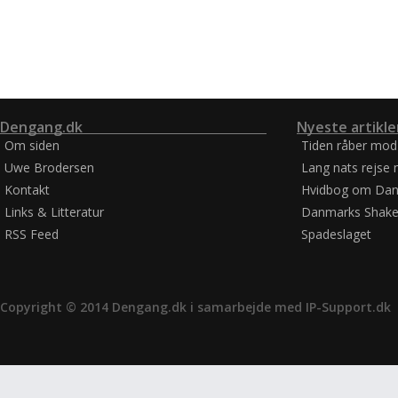
Dengang.dk
Nyeste artikle
Om siden
Tiden råber mod
Uwe Brodersen
Lang nats rejse 
Kontakt
Hvidbog om Dan
Links & Litteratur
Danmarks Shake
RSS Feed
Spadeslaget
Copyright © 2014 Dengang.dk i samarbejde med
IP-Support.dk