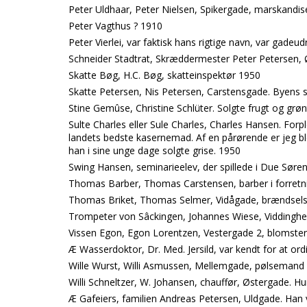
Peter Uldhaar, Peter Nielsen, Spikergade, marskandiser
Peter Vagthus ? 1910
Peter Vierlei, var faktisk hans rigtige navn, var gadeu
Schneider Stadtrat, Skræddermester Peter Petersen, 
Skatte Bøg, H.C. Bøg, skatteinspektør 1950
Skatte Petersen, Nis Petersen, Carstensgade. Byens s
Stine Gemûse, Christine Schlüter. Solgte frugt og grø
Sulte Charles eller Sule Charles, Charles Hansen. Forp
landets bedste kasernemad. Af en pårørende er jeg b
han i sine unge dage solgte grise. 1950
Swing Hansen, seminarieelev, der spillede i Due Søre
Thomas Barber, Thomas Carstensen, barber i forretn
Thomas Briket, Thomas Selmer, Vidågade, brændsel
Trompeter von Sâckingen, Johannes Wiese, Viddingher
Vissen Egon, Egon Lorentzen, Vestergade 2, blomsterh
Æ Wasserdoktor, Dr. Med. Jersild, var kendt for at or
Wille Wurst, Willi Asmussen, Mellemgade, pølsemand
Willi Schneltzer, W. Johansen, chauffør, Østergade. Hu
Æ Gafeiers, familien Andreas Petersen, Uldgade. Han 