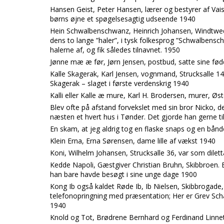
Hansen Geist, Peter Hansen, lærer og bestyrer af Vais
børns øjne et spøgelsesagtig udseende 1940
Hein Schwalbenschwanz, Heinrich Johansen, Windtwedt. 
dens to lange ”haler”, i tysk folkesprog ”Schwalbensch
halerne af, og fik således tilnavnet. 1950
Jønne mæ æ før, Jørn Jensen, postbud, satte sine fø
Kalle Skagerak, Karl Jensen, vognmand, Strucksalle 14
Skagerak – slaget i første verdenskrig 1940
Kalli eller Kalle æ mure, Karl H. Brodersen, murer, Ø
Blev ofte på afstand forvekslet med sin bror Nicko, d
næsten et hvert hus i Tønder. Det gjorde han gerne ti
En skam, at jeg aldrig tog en flaske snaps og en bånd
Klein Erna, Erna Sørensen, dame lille af vækst 1940
Koni, Wilhelm Johansen, Strucksalle 36, var som dilet
Kedde Napoli, Gæstgiver Christian Bruhn, Skibbroen. 
han bare havde besøgt i sine unge dage 1900
Kong Ib også kaldet Røde Ib, Ib Nielsen, Skibbrogade
telefonopringning med præsentation; Her er Grev Sch
1940
Knold og Tot, Brødrene Bernhard og Ferdinand Linnet, 