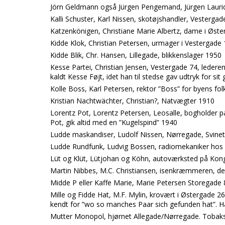
Jörn Geldmann også Jürgen Pengemand, Jürgen Lauri
Kalli Schuster, Karl Nissen, skotøjshandler, Vesterga
Katzenkönigen, Christiane Marie Albertz, dame i Øste
Kidde Klok, Christian Petersen, urmager i Vestergade
Kidde Blik, Chr. Hansen, Lillegade, blikkenslager 1950
Kesse Partei, Christian Jensen, Vestergade 74, lederen 
kaldt Kesse Føjt, idet han til stedse gav udtryk for s
Kolle Boss, Karl Petersen, rektor ”Boss” for byens fo
Kristian Nachtwächter, Christian?, Natvægter 1910
Lorentz Pot, Lorentz Petersen, Leosalle, bogholder 
Pot, gik altid med en ”Kugelspind” 1940
Ludde maskandiser, Ludolf Nissen, Nørregade, Svine
Ludde Rundfunk, Ludvig Bossen, radiomekaniker ho
Lüt og Klüt, Lütjohan og Köhn, autoværksted på Kon
Martin Nibbes, M.C. Christiansen, isenkræmmeren, d
Midde P eller Kaffe Marie, Marie Petersen Storegade 
Mille og Fidde Hat, M.F. Mylin, krovært i Østergade 26,
kendt for ”wo so manches Paar sich gefunden hat”. Ha
Mutter Monopol, hjørnet Allegade/Nørregade. Tobaks