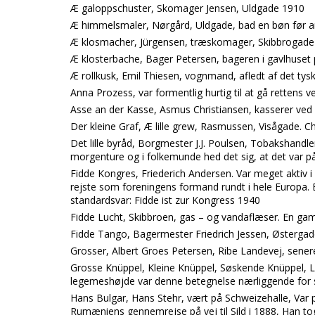
Æ galoppschuster, Skomager Jensen, Uldgade 1910
Æ himmelsmaler, Nørgård, Uldgade, bad en bøn før 
Æ klosmacher, Jürgensen, træskomager, Skibbrogade
Æ klosterbache, Bager Petersen, bageren i gavlhuset 
Æ rollkusk, Emil Thiesen, vognmand, afledt af det tys
Anna Prozess, var formentlig hurtig til at gå rettens v
Asse an der Kasse, Asmus Christiansen, kasserer ved 
Der kleine Graf, Æ lille grew, Rasmussen, Visågade. 
Det lille byråd, Borgmester J.J. Poulsen, Tobakshandler
morgenture og i folkemunde hed det sig, at det var på 
Fidde Kongres, Friederich Andersen. Var meget aktiv 
rejste som foreningens formand rundt i hele Europa. 
standardsvar: Fidde ist zur Kongress 1940
Fidde Lucht, Skibbroen, gas – og vandaflæser. En g
Fidde Tango, Bagermester Friedrich Jessen, Østerga
Grosser, Albert Groes Petersen, Ribe Landevej, sener
Grosse Knüppel, Kleine Knüppel, Søskende Knüppel, L
legemeshøjde var denne betegnelse nærliggende for 
Hans Bulgar, Hans Stehr, vært på Schweizehalle, Var p
Rumæniens gennemrejse på vej til Sild i 1888, Han to