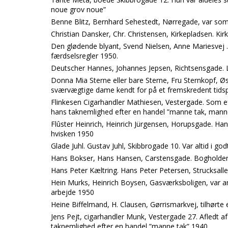
noue grov noue”
Benne Blitz, Bernhard Sehestedt, Nørregade, var so
Christian Dansker, Chr. Christensen, Kirkepladsen. Ki
Den glødende blyant, Svend Nielsen, Anne Mariesvej . P
færdselsregler 1950.
Deutscher Hannes, Johannes Jepsen, Richtsensgade. 
Donna Mia Sterne eller bare Sterne, Fru Sternkopf, Ø
sværvægtige dame kendt for på et fremskredent tidsp
Flinkesen Cigarhandler Mathiesen, Vestergade. Som ef
hans taknemlighed efter en handel ”manne tak, mann
Flûster Heinrich, Heinrich Jürgensen, Horupsgade. H
hvisken 1950
Glade Juhl. Gustav Juhl, Skibbrogade 10. Var altid i 
Hans Bokser, Hans Hansen, Carstensgade. Bogholder 
Hans Peter Kæltring. Hans Peter Petersen, Strucksal
Hein Murks, Heinrich Boysen, Gasværksboligen, var a
arbejde 1950
Heine Biffelmand, H. Clausen, Gørrismarkvej, tilhørte 
Jens Pejt, cigarhandler Munk, Vestergade 27. Afledt a
taknemlighed efter en handel ”manne tak” 1940