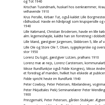
og Tot 1940
Krischan Tusindmark, huskarl hos isenkræmmer, Kraus,
velhavende 1910
Krus Persille, Kirbær Tut, også kaldet Lille Borgmeste
rådhusbud. Havde en hårdpragt som krupspersille og en
1940
Lille Købmand, Christian Brodersen, havde en lille køb
alm. legemeshøjde, kaldte han sin forretning i dobbel
Lille Mand, gæstgiver Jürgensen, Skibbroen 5, lille af
Lille Ole og Store Ole ?, Olsen, sygeplejerske og ove
stor 1950
Lorenz Du lügst, gæstgiver Lützen, pralhans 1910
Lorenz mæ æ nejs, Lorenz Carstensen, kommunalar
Misse Rundfunk(se også Fidde Kongres), Misse Andre
et foredrag af manden, hvilket hun elskede at publicer
Fidde spricht heute im Rundfunk 1940
Peter Cowboy, Peter Petersen, Ribelandevej, vognm
Peter Pik(udtales Piek) Seminarielærer Peter Wendling.
1900
Prinzgemahl, Peter Petersen, gården Stubkjær. Ægtem