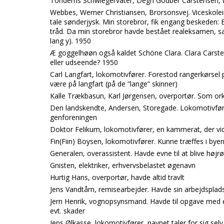
Tonderns Schwiegervater, Degn Godber Carstensen,
Webbes, Werner Christiansen, Brorsonsvej. Viceskol
tale sønderjysk. Min storebror, fik engang beskeden: 
tråd. Da min storebror havde bestået realeksamen, s
lang y). 1950
Æ goggelhøøn også kaldet Schöne Clara. Clara Carste
eller udseende? 1950
Carl Langfart, lokomotivfører. Forestod rangerkørsel 
være på langfart (på de ”lange” skinner)
Kalle Trækbasun, Karl Jørgensen, overportør. Som o
Den landskendte, Andersen, Storegade. Lokomotivførere
genforeningen
Doktor Felikum, lokomotivfører, en kammerat, der vi
Fin(Fiin) Boysen, lokomotivfører. Kunne træffes i byen
Generalen, overassistent. Havde evne til at blive højrø
Gnisten, elektriker, erhvervsbelastet øgenavn
Hurtig Hans, overportør, havde altid travlt
Jens Vandtårn, remisearbejder. Havde sin arbejdsplads 
Jern Henrik, vognopsynsmand. Havde til opgave med 
evt. skader
Jens Ølkasse, lokomotivfører, navnet taler for sig selv