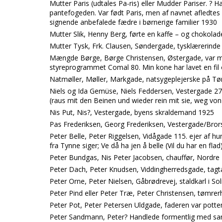
Mutter Paris (udtales Pa-ris) eller Mudder Pariser. ?
pantefogeden. Var født Paris, men af navnet afledtes
signende anbefalede fædre i børnerige familier 1930
Mutter Slik, Henny Berg, førte en kaffe – og chokolad
Mutter Tysk, Frk. Clausen, Søndergade, tysklærerin
Mængde Børge, Børge Christensen, Østergade, var mat
styreprogrammet Comal 80. Min kone har lavet en fi
Natmøller, Møller, Markgade, natsygeplejerske på T
Niels og Ida Gemüse, Niels Feddersen, Vestergade 27
(raus mit den Beinen und wieder rein mit sie, weg von
Nis Put, Nis?, Vestergade, byens skraldemand 1925
Pas Frederiksen, Georg Frederiksen, Vestergade/Brors
Peter Belle, Peter Riggelsen, Vidågade 115. ejer af hun
fra Tynne siger; Ve då ha jen å belle (Vil du har en flad
Peter Bundgas, Nis Peter Jacobsen, chauffør, Nordre
Peter Dach, Peter Knudsen, Viddingherredsgade, tag
Peter Orne, Peter Nielsen, Gåbrødrevej, staldkarl i So
Peter Pind eller Peter Træ, Peter Christensen, tømre
Peter Pot, Peter Petersen Uldgade, faderen var pott
Peter Sandmann, Peter? Handlede formentlig med san