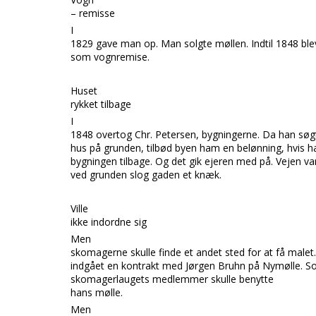
– remisse
I
1829 gave man op. Man solgte møllen. Indtil 1848 bl
som vognremise.
Huset
rykket tilbage
I
1848 overtog Chr. Petersen, bygningerne. Da han søg
hus på grunden, tilbød byen ham en belønning, hvis ha
bygningen tilbage. Og det gik ejeren med på. Vejen va
ved grunden slog gaden et knæk.
Ville
ikke indordne sig
Men
skomagerne skulle finde et andet sted for at få malet.
indgået en kontrakt med Jørgen Bruhn på Nymølle. Som
skomagerlaugets medlemmer skulle benytte
hans mølle.
Men