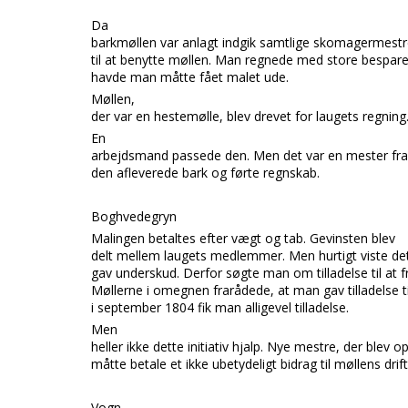
Da
barkmøllen var anlagt indgik samtlige skomagermestre
til at benytte møllen. Man regnede med store besparel
havde man måtte fået malet ude.
Møllen,
der var en hestemølle, blev drevet for laugets regning
En
arbejdsmand passede den. Men det var en mester fra 
den afleverede bark og førte regnskab.
Boghvedegryn
Malingen betaltes efter vægt og tab. Gevinsten blev
delt mellem laugets medlemmer. Men hurtigt viste det
gav underskud. Derfor søgte man om tilladelse til at 
Møllerne i omegnen frarådede, at man gav tilladelse t
i september 1804 fik man alligevel tilladelse.
Men
heller ikke dette initiativ hjalp. Nye mestre, der blev o
måtte betale et ikke ubetydeligt bidrag til møllens drift
Vogn