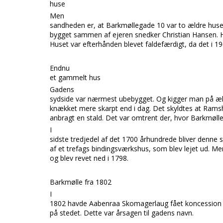
huse
Men
sandheden er, at Barkmøllegade 10 var to ældre hu
bygget sammen af ejeren snedker Christian Hansen. Hu
Huset var efterhånden blevet faldefærdigt, da det i 19
Endnu
et gammelt hus
Gadens
sydside var nærmest ubebygget. Og kigger man på æl
knækket mere skarpt end i dag. Det skyldtes at Rams
anbragt en stald. Det var omtrent der, hvor Barkmølle
I
sidste tredjedel af det 1700 århundrede bliver denne s
af et trefags bindingsværkshus, som blev lejet ud. M
og blev revet ned i 1798.
Barkmølle fra 1802
I
1802 havde Aabenraa Skomagerlaug fået koncession t
på stedet. Dette var årsagen til gadens navn.