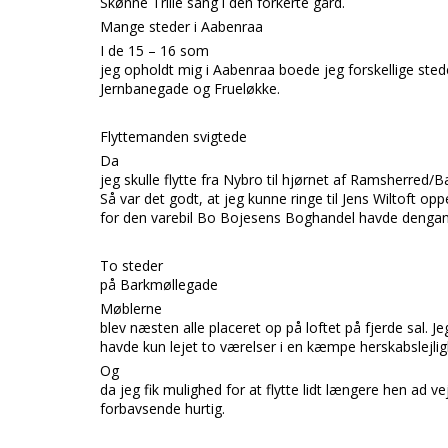
Skønne Trille sang i den forkerte gård.
Mange steder i Aabenraa
I de 15 – 16 som
jeg opholdt mig i Aabenraa boede jeg forskellige ste
Jernbanegade og Frueløkke.
Flyttemanden svigtede
Da
jeg skulle flytte fra Nybro til hjørnet af Ramsherred
Så var det godt, at jeg kunne ringe til Jens Wiltoft op
for den varebil Bo Bojesens Boghandel havde dengang,
To steder
på Barkmøllegade
Møblerne
blev næsten alle placeret op på loftet på fjerde sal. Je
havde kun lejet to værelser i en kæmpe herskabslejlig
Og
da jeg fik mulighed for at flytte lidt længere hen ad v
forbavsende hurtig.