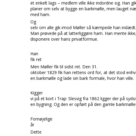
et enkelt lags – medlem ville ikke indordne sig. Han g
planer om selv at bygge en barkmølle, men lauget n
med ham.
Og
selv om alle gik imod Møller så kæmpede han indædt
Man prøvede på at latterliggøre ham. Han mente ikke,
disponere over hans privatformue.
Han
fik ret
Men Møller fik til sidst ret. Den 31.
oktober 1829 fik han rettens ord for, at det stod enhv
en barkmølle og lade sin bark formale, hvor han ville.
Kigger
vi på et kort i Trap: Slesvig fra 1862 ligger der på syd
en bygning. Og den er opført på den gamle barkmølles
Fornøjelige
år
Dette