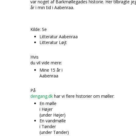
var noget af Barkmøllegades historie. Her tilbragte jeg
år i min tid i Aabenraa.
Kilde: Se
Litteratur Aabenraa
Litteratur Løjt
Hvis
du vil vide mere:
Mine 15 år i
Aabenraa
På
dengang.dk
har vi flere historier om møller:
En mølle
i Højer
(under Højer)
En vandmølle
i Tønder
(under Tønder)