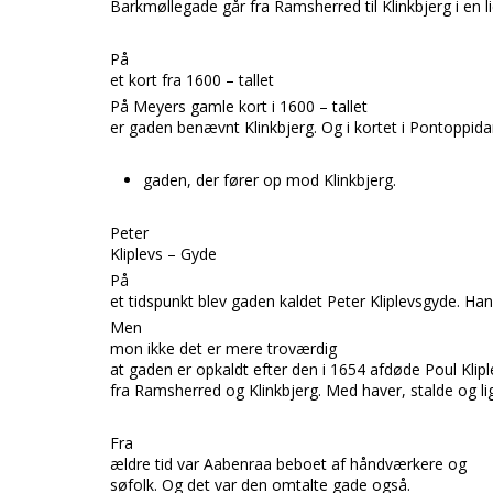
Barkmøllegade går fra Ramsherred til Klinkbjerg i en l
På
et kort fra 1600 – tallet
På Meyers gamle kort i 1600 – tallet
er gaden benævnt Klinkbjerg. Og i kortet i Pontoppid
gaden, der fører op mod Klinkbjerg.
Peter
Kliplevs – Gyde
På
et tidspunkt blev gaden kaldet Peter Kliplevsgyde. Ha
Men
mon ikke det er mere troværdig
at gaden er opkaldt efter den i 1654 afdøde Poul Kli
fra Ramsherred og Klinkbjerg. Med haver, stalde og l
Fra
ældre tid var Aabenraa beboet af håndværkere og
søfolk. Og det var den omtalte gade også.