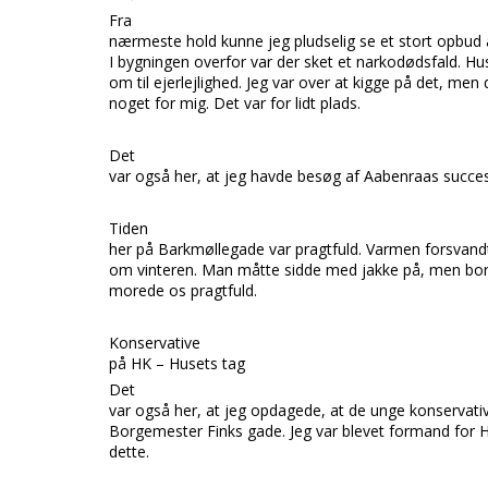
Fra
nærmeste hold kunne jeg pludselig se et stort opbud af
I bygningen overfor var der sket et narkodødsfald. Huse
om til ejerlejlighed. Jeg var over at kigge på det, men 
noget for mig. Det var for lidt plads.
Det
var også her, at jeg havde besøg af Aabenraas succe
Tiden
her på Barkmøllegade var pragtfuld. Varmen forsvandt
om vinteren. Man måtte sidde med jakke på, men borts
morede os pragtfuld.
Konservative
på HK – Husets tag
Det
var også her, at jeg opdagede, at de unge konservati
Borgemester Finks gade. Jeg var blevet formand for HK,
dette.