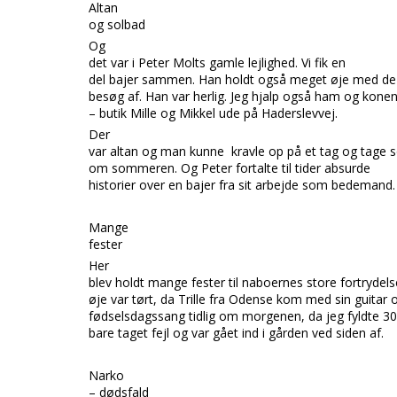
Altan
og solbad
Og
det var i Peter Molts gamle lejlighed. Vi fik en
del bajer sammen. Han holdt også meget øje med de 
besøg af. Han var herlig. Jeg hjalp også ham og kon
– butik Mille og Mikkel ude på Haderslevvej.
Der
var altan og man kunne kravle op på et tag og tage 
om sommeren. Og Peter fortalte til tider absurde
historier over en bajer fra sit arbejde som bedemand.
Mange
fester
Her
blev holdt mange fester til naboernes store fortrydels
øje var tørt, da Trille fra Odense kom med sin guitar 
fødselsdagssang tidlig om morgenen, da jeg fyldte 30
bare taget fejl og var gået ind i gården ved siden af.
Narko
– dødsfald