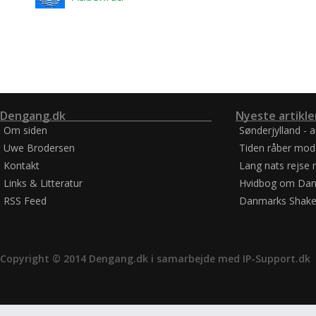
Dengang.dk
Nyeste artikle
Om siden
Sønderjylland - 
Uwe Brodersen
Tiden råber mod
Kontakt
Lang nats rejse 
Links & Litteratur
Hvidbog om Dan
RSS Feed
Danmarks Shake
Copyright © 2014 Dengang.dk i samarbejde med
IP-Support.dk