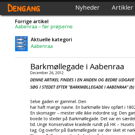
Dengang
Nyheder
Artikler
Forrige artikel
Aabenraa – før prøjserne
Aktuelle kategori
Aabenraa
Barkmøllegade i Aabenraa
December 26, 2012
DENNE ARTIKEL FINDES I EN ANDEN OG BEDRE UDGAVE
SØG I STEDET EFTER “BARKMØLLEGADE I AABENRAA” (b
Selve gaden er gammel. Den
har haft mange navne. En barkmølle blev opført i 1802.
En skomager – mester ville ikke indordne sig. Den ga
boede to steder på Barkmøllegade. Det var en særdel
tid. Unge Konservative kravlede rundt på HK – Husets
tag. Og overfor på Barkmøllegade var der sket et nar