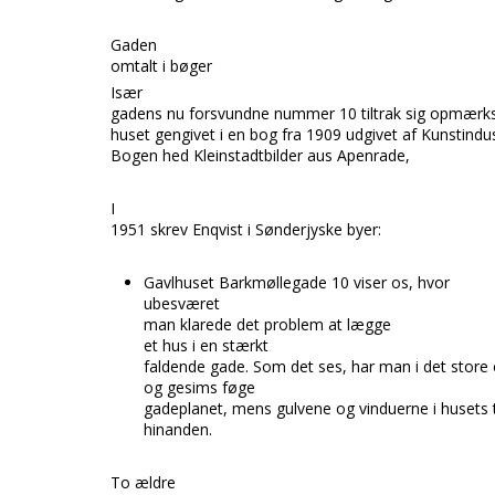
Gaden
omtalt i bøger
Især
gadens nu forsvundne nummer 10 tiltrak sig opmærk
huset gengivet i en bog fra 1909 udgivet af Kunstindu
Bogen hed Kleinstadtbilder aus Apenrade,
I
1951 skrev Enqvist i Sønderjyske byer:
Gavlhuset Barkmøllegade 10 viser os, hvor
ubesværet
man klarede det problem at lægge
et hus i en stærkt
faldende gade. Som det ses, har man i det store 
og gesims føge
gadeplanet, mens gulvene og vinduerne i husets t
hinanden.
To ældre