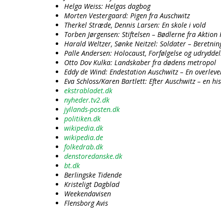
Helga Weiss: Helgas dagbog
Morten Vestergaard: Pigen fra Auschwitz
Therkel Stræde, Dennis Larsen: En skole i vold
Torben Jørgensen: Stiftelsen – Bødlerne fra Aktion
Harald Weltzer, Sønke Neitzel: Soldater – Beretnin
Palle Andersen: Holocaust, Forfølgelse og udrydde
Otto Dov Kulka: Landskaber fra dødens metropol
Eddy de Wind: Endestation Auschwitz – En overlev
Eva Schloss/Karen Bartlett: Efter Auschwitz – en hi
ekstrabladet.dk
nyheder.tv2.dk
jyllands-posten.dk
politiken.dk
wikipedia.dk
wikipedia.de
folkedrab.dk
denstoredanske.dk
bt.dk
Berlingske Tidende
Kristeligt Dagblad
Weekendavisen
Flensborg Avis