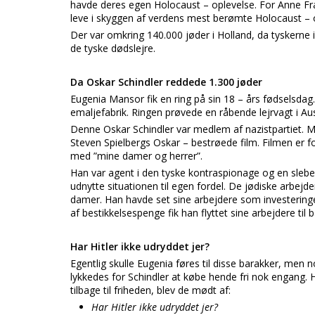
havde deres egen Holocaust – oplevelse. For Anne Fra
leve i skyggen af verdens mest berømte Holocaust – 
Der var omkring 140.000 jøder i Holland, da tyskerne 
de tyske dødslejre.
Da Oskar Schindler reddede 1.300 jøder
Eugenia Mansor fik en ring på sin 18 – års fødselsdag.
emaljefabrik. Ringen prøvede en råbende lejrvagt i Aus
Denne Oskar Schindler var medlem af nazistpartiet. Me
Steven Spielbergs Oskar – bestrøede film. Filmen er fo
med ”mine damer og herrer”.
Han var agent i den tyske kontraspionage og en slebe
udnytte situationen til egen fordel. De jødiske arbej
damer. Han havde set sine arbejdere som investerin
af bestikkelsespenge fik han flyttet sine arbejdere til
Har Hitler ikke udryddet jer?
Egentlig skulle Eugenia føres til disse barakker, men n
lykkedes for Schindler at købe hende fri nok engang.
tilbage til friheden, blev de mødt af:
Har Hitler ikke udryddet jer?