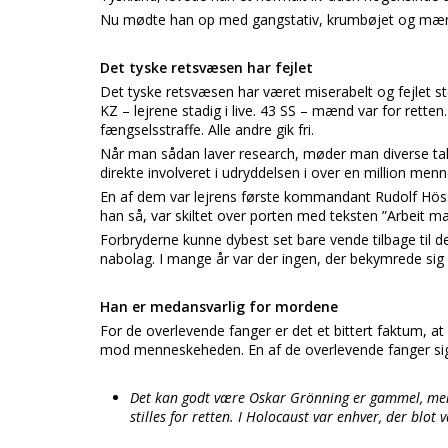
Nu mødte han op med gangstativ, krumbøjet og mærk
Det tyske retsvæsen har fejlet
Det tyske retsvæsen har været miserabelt og fejlet st
KZ – lejrene stadig i live. 43 SS – mænd var for retten
fængselsstraffe. Alle andre gik fri.
Når man sådan laver research, møder man diverse tal. 
direkte involveret i udryddelsen i over en million menn
En af dem var lejrens første kommandant Rudolf Höss, 
han så, var skiltet over porten med teksten ”Arbeit mac
Forbryderne kunne dybest set bare vende tilbage til 
nabolag. I mange år var der ingen, der bekymrede sig
Han er medansvarlig for mordene
For de overlevende fanger er det et bittert faktum, at
mod menneskeheden. En af de overlevende fanger sig
Det kan godt være Oskar Grönning er gammel, men d
stilles for retten. I Holocaust var enhver, der blot