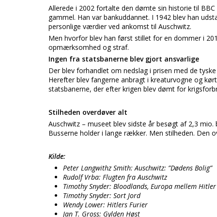
Allerede i 2002 fortalte den dømte sin historie til BB
gammel. Han var bankuddannet. I 1942 blev han udstati
personlige værdier ved ankomst til Auschwitz.
Men hvorfor blev han først stillet for en dommer i 2
opmærksomhed og straf.
Ingen fra statsbanerne blev gjort ansvarlige
Der blev forhandlet om nedslag i prisen med de tyske 
Herefter blev fangerne anbragt i kreaturvogne og kørt 
statsbanerne, der efter krigen blev dømt for krigsforb
Stilheden overdøver alt
Auschwitz – museet blev sidste år besøgt af 2,3 mio.
Busserne holder i lange rækker. Men stilheden. Den ov
Kilde:
Peter Langwithz Smith: Auschwitz: ”Dødens Bolig”
Rudolf Vrba: Flugten fra Auschwitz
Timothy Snyder: Bloodlands, Europa mellem Hitler 
Timothy Snyder: Sort Jord
Wendy Lower: Hitlers Furier
Jan T. Gross: Gylden Høst