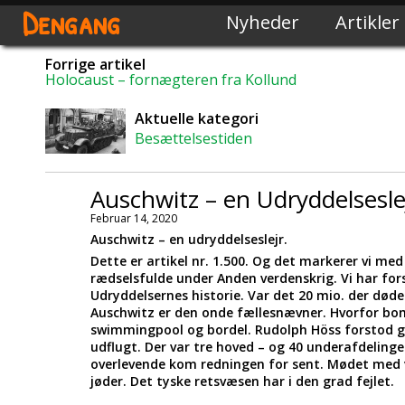
Dengang
Nyheder
Artikler
Forrige artikel
Holocaust – fornægteren fra Kollund
Aktuelle kategori
Besættelsestiden
Auschwitz – en Udryddelsesle
Februar 14, 2020
Auschwitz – en udryddelseslejr.
Dette er artikel nr. 1.500. Og det markerer vi me
rædselsfulde under Anden verdenskrig. Vi har forsø
Udryddelsernes historie. Var det 20 mio. der døde
Auschwitz er den onde fællesnævner. Hvorfor bom
swimmingpool og bordel. Rudolph Höss forstod go
udflugt. Der var tre hoved – og 40 underafdeling
overlevende kom redningen for sent. Mødet med vi
jøder. Det tyske retsvæsen har i den grad fejlet.