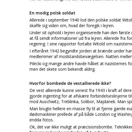
En modig polsk soldat
Allerede i september 1940 lod den polske soldat Witold 
skaffe sig viden om, hvad der foregik i lejren.
Under sit ophold i lejren organiserede han den førs
at få sendt informationer ud fra lejren. Allerede fra fo
regering. I sine rapporter fortalte Witold om naziste
I efteråret 1942 begyndte jorden at brænde under ham
medlemmer af modstandsbevægelsen. Natten mellem de
Pilecki og mange andre havde håbet at nazisternes forb
men det skete som bekendt aldrig.
Hvorfor bombede de vestallierede ikke?
De vest allierede kunne senest fra 1943 i kraft af der
gjorde ingenting for at afskære forbindelseslinjerne t
mod Auschwitz, Treblinka, Solibor, Majdanek. Man spi
Man brugte hellere en masse fly til at fjerne gamle eu
dødsmaskiner prellede af på både London og Washin
endda fotos.
Ok, det var ikke muligt at præcisionsbombe. Teknikken