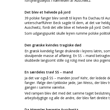
forsyningsdepot i nærheden af Auschwitz.
Det blev et helvede på jord
39 polske fanger blev sendt til lejren fra Dachau til A
unterscharfführer Beck sagde til dem, at det var held
Auschwitz, fordi det ville blive et helvede på jord. Dett
Som udgangspunkt skulle lejren rumme polske politisk
Den græske kvindes tragiske død
En græsk kvindelig fange druknede i lejrens latrin, 
skvulpende masse af afføring. En SS – mand betragte
skubbede langsomt stille og rolig med sine sko pigens 
En særdeles travl SS – mand
Ja det var også SS – manden Josef Kehr, der ledede de
fanger. Ifølge den tjekkiske jøde, Jan Weiss, der blev t
gangen i samme værelse.
Ved rampen blev det med det samme taget beslutning o
arbejdsdygtige og alle de andre, der blev ført direkte 
Da Himmler besøgte Auschwitz