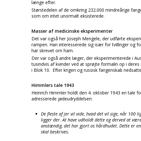
længe efter.
Størstedelen af de omkring 232.000 mindreårige fang
som om intet unormalt eksisterede.
Masser af medicinske eksperimenter
Det var også her Joseph Mengele, der udførte ekspe
rampen. Han interesserede sig især for tvillinger og f
har skrevet om ham.
Der var også andre læger, der eksperimenterede i Ausc
tusindvis af kvinder ved at sprøjte formalin op i de
i Blok 10. Efter krigen og russisk fangenskab nedsat
Himmlers tale 1943
Heinrich Himmler holdt den 4. oktober 1943 en tale fo
adresserede jødeudryddelsen:
De fleste af jer vil vide, hvad det vil sige, når 100
ligger der. At have udholdt dette og derved at vær
anstændig, det har gjort os hårdhudet. Dette er en 
skal beskrives.