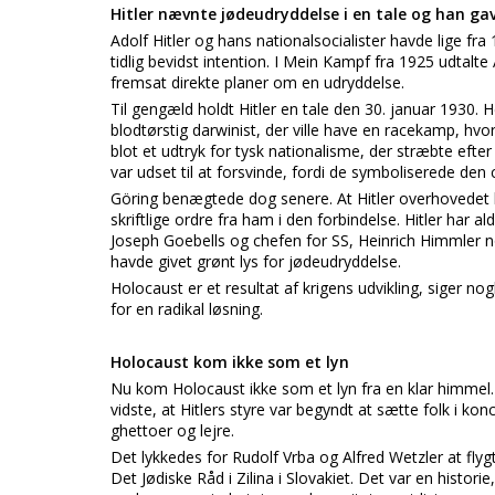
Hitler nævnte jødeudryddelse i en tale og han gav
Adolf Hitler og hans nationalsocialister havde lige fr
tidlig bevidst intention. I Mein Kampf fra 1925 udtalte 
fremsat direkte planer om en udryddelse.
Til gengæld holdt Hitler en tale den 30. januar 1930. 
blodtørstig darwinist, der ville have en racekamp, hvo
blot et udtryk for tysk nationalisme, der stræbte efter
var udset til at forsvinde, fordi de symboliserede den c
Göring benægtede dog senere. At Hitler overhovedet k
skriftlige ordre fra ham i den forbindelse. Hitler har 
Joseph Goebells og chefen for SS, Heinrich Himmler 
havde givet grønt lys for jødeudryddelse.
Holocaust er et resultat af krigens udvikling, siger n
for en radikal løsning.
Holocaust kom ikke som et lyn
Nu kom Holocaust ikke som et lyn fra en klar himmel. 
vidste, at Hitlers styre var begyndt at sætte folk i k
ghettoer og lejre.
Det lykkedes for Rudolf Vrba og Alfred Wetzler at flyg
Det Jødiske Råd i Zilina i Slovakiet. Det var en histori