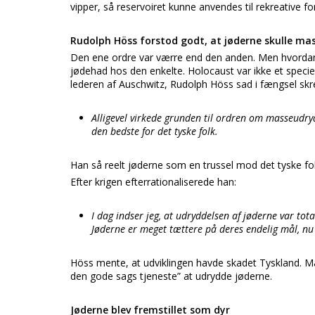
vipper, så reservoiret kunne anvendes til rekreative fo
Rudolph Höss forstod godt, at jøderne skulle m
Den ene ordre var værre end den anden. Men hvordan k
jødehad hos den enkelte. Holocaust var ikke et speci
lederen af Auschwitz, Rudolph Höss sad i fængsel skre
Alligevel virkede grunden til ordren om masseudrydd
den bedste for det tyske folk.
Han så reelt jøderne som en trussel mod det tyske folk
Efter krigen efterrationaliserede han:
I dag indser jeg, at udryddelsen af jøderne var tota
Jøderne er meget tættere på deres endelig mål, nu
Höss mente, at udviklingen havde skadet Tyskland. Man
den gode sags tjeneste” at udrydde jøderne.
Jøderne blev fremstillet som dyr