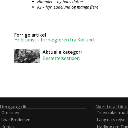
Himmler – og hans datter
KZ – lejr, Ladelund
og mange flere
Forrige artikel
Holocaust – fornægteren fra Kollund
Aktuelle kategori
Besættelsestiden
Dengang.dk
Nyeste artikle
Om siden
Tiden råber mod
Uwe Brodersen
Lang nats rejse 
Kontakt
Hvidbog om Dan