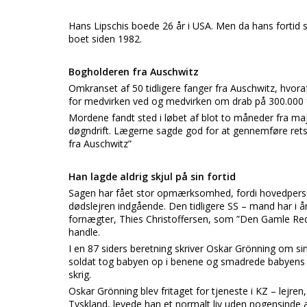
Hans Lipschis boede 26 år i USA. Men da hans fortid s
boet siden 1982.
Bogholderen fra Auschwitz
Omkranset af 50 tidligere fanger fra Auschwitz, hvoraf
for medvirken ved og medvirken om drab på 300.000 f
Mordene fandt sted i løbet af blot to måneder fra maj
døgndrift. Lægerne sagde god for at gennemføre ret
fra Auschwitz”
Han lagde aldrig skjul på sin fortid
Sagen har fået stor opmærksomhed, fordi hovedpersonen
dødslejren indgående. Den tidligere SS – mand har i 
fornægter, Thies Christoffersen, som ”Den Gamle Red
handle.
I en 87 siders beretning skriver Oskar Grönning om si
soldat tog babyen op i benene og smadrede babyens h
skrig.
Oskar Grönning blev fritaget for tjeneste i KZ – lejren,
Tyskland, levede han et normalt liv uden nogensinde at