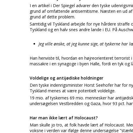
I en artikel i Der Spiegel advarer den tyske udenrigsm
grund af omfattende antisemitisme. Næsten en ud af t
grund af dette problem.
Samtidig vil Tyskland arbejde for nye hårdere straffe o
Tyskland og en halv snes andre lande i EU. På Auschwi
Jeg ville ønske, at jeg kunne sige, at tyskerne har læ
Han henviste til, hvordan en højreorienteret terrorist 
massakre i en synagoge i byen Halle, fordi en tyk og 
Voldelige og antijødiske holdninger
Den tyske indenrigsminister Horst Seehofer har for nyl
Tyskland menes at være potentielt voldelige.
19 mio. af tyskernes 69 mio. mennesker har antijødisk
undersøgelsen Vestbredden og Gaza, hvor 93 pct. har 
Har man ikke lært af Holocaust?
Man skulle jo tro, at folk havde lært af Holocaust. M
voksne i verden var ifølge denne undersøgelse ”stærk