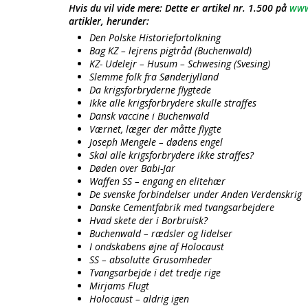
Hvis du vil vide mere: Dette er artikel nr.
1.500
på
www
artikler, herunder:
Den Polske Historiefortolkning
Bag KZ – lejrens pigtråd (Buchenwald)
KZ- Udelejr – Husum – Schwesing (Svesing)
Slemme folk fra Sønderjylland
Da krigsforbryderne flygtede
Ikke alle krigsforbrydere skulle straffes
Dansk vaccine i Buchenwald
Værnet, læger der måtte flygte
Joseph Mengele – dødens engel
Skal alle krigsforbrydere ikke straffes?
Døden over Babi-Jar
Waffen SS – engang en elitehær
De svenske forbindelser under Anden Verdenskrig
Danske Cementfabrik med tvangsarbejdere
Hvad skete der i Borbruisk?
Buchenwald – rædsler og lidelser
I ondskabens øjne af Holocaust
SS – absolutte Grusomheder
Tvangsarbejde i det tredje rige
Mirjams Flugt
Holocaust – aldrig igen