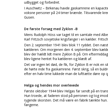
udbygget og forbedret.
I Auschwitz – Birkenau havde gaskamrene en kapacitet
voksne personer på 24 timer brænde. Tilsvarende kre
Gusen.
De første forsøg med Zyklon -B
Mens Rudolph Höss var taget til en samtale med Albe
Karl Fritzsch sovjetiske krigsfanger i en kælder. Frit
Den 2. september 1941 blev blok 11 ryddet. Den næste
kælderen. Om morgenen den 4. september blev kælde
blev der hældt lidt mere Zyklon B på. Om eftermiddag
blev ligene hentet fra kælderen og klædt af.
Det var ingen let død, de fik, for Zyklon B er nok en s
de hørte inde fra gaskamrene. Først skrig, så en buldr
efter en halv time lukkede man de lufttætte døre op i
Helga og hendes mor overlevede
Første oktober 1944 blev Helgas far sendt på en tran
Hun troede, at faderen stod på perronen og tog imod
rygende skorsten. Det må være en fabrik tænkte hun. I
fangerne.