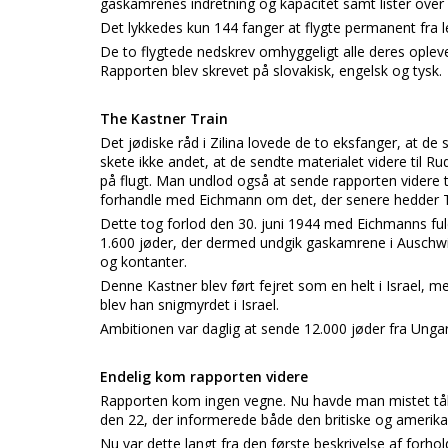
gaskamrenes indretning og kapacitet samt lister over an
Det lykkedes kun 144 fanger at flygte permanent fra l
De to flygtede nedskrev omhyggeligt alle deres oplev
Rapporten blev skrevet på slovakisk, engelsk og tysk.
The Kastner Train
Det jødiske råd i Zilina lovede de to eksfanger, at 
skete ikke andet, at de sendte materialet videre til Ru
på flugt. Man undlod også at sende rapporten videre t
forhandle med Eichmann om det, der senere hedder T
Dette tog forlod den 30. juni 1944 med Eichmanns f
1.600 jøder, der dermed undgik gaskamrene i Auschwi
og kontanter.
Denne Kastner blev ført fejret som en helt i Israel,
blev han snigmyrdet i Israel.
Ambitionen var daglig at sende 12.000 jøder fra Ungar
Endelig kom rapporten videre
Rapporten kom ingen vegne. Nu havde man mistet tål
den 22, der informerede både den britiske og amerik
Nu var dette langt fra den første beskrivelse af forho