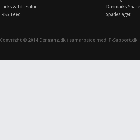
Links & Litteratur
Danmarks Shake
RSS Feed
Spadeslaget
Copyright © 2014 Dengang.dk i samarbejde med
IP-Support.dk