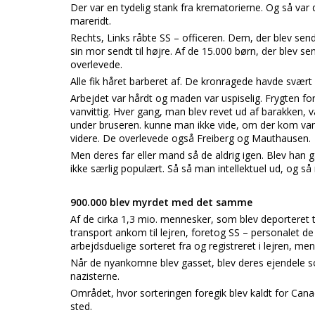
Der var en tydelig stank fra krematorierne. Og så var 
mareridt.
Rechts, Links råbte SS – officeren. Dem, der blev sendt 
sin mor sendt til højre. Af de 15.000 børn, der blev se
overlevede.
Alle fik håret barberet af. De kronragede havde svæ
Arbejdet var hårdt og maden var uspiselig. Frygten fo
vanvittig. Hver gang, man blev revet ud af barakken, 
under bruseren. kunne man ikke vide, om der kom va
videre. De overlevede også Freiberg og Mauthausen.
Men deres far eller mand så de aldrig igen. Blev han g
ikke særlig populært. Så så man intellektuel ud, og s
900.000 blev myrdet med det samme
Af de cirka 1,3 mio. mennesker, som blev deporteret 
transport ankom til lejren, foretog SS – personalet de
arbejdsduelige sorteret fra og registreret i lejren, me
Når de nyankomne blev gasset, blev deres ejendele so
nazisterne.
Området, hvor sorteringen foregik blev kaldt for Cana
sted.