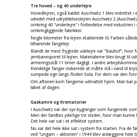
Tre hoved – og 40 underlejre
Hovedlejren, også kaldet Auschwitz 1 blev indrettet i 
udvidet med udryddelseslejren Auschwitz 2 (Auschwit
omkring 40 ”underlejre” i forbindelse med industrien i
omkringliggende fabrikker.
Nogle kilometer fra lejren etablerede IG Farben såle
tilhørende fangelejr.
Blandt de mest frygtede udelejre var ”Bauhof”, hvor 
jernbanesporet til lejren. Materialerne blev brugt til 
armeringsstål 11 timer dagligt. I andre arbejdskomman
Kvindelige fanger risikerede at måtte stå i vand til br
sumpede egn langs floden Sola. For dem var den forve
Om aftenen kom fangerne udmattet hjem. Man bar på l
løbet af dagen.
Gaskamre og Krematorier
I Auschwitz var der syv bygninger som fungerede som 
Men der fandtes yderlige tre steder, hvor man kunne 
Det hele var sat i et effektivt system.
Nu var det hele ikke sat i system fra starten. Fra de 
ved ”Ungarn – aktionen” i 1944 blev anlæggene hele t