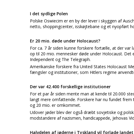
I det sydlige Polen
Polske Oswiecim er en by der lever i skyggen af Ausc
netto, shoppingcenter, isskøjtebane og et nyopført hot
Er 20 mio. døde under Holocaust?
For ca. 7 år siden kunne forskere fortælle, at der var 
op til 20 mio. mennesker døde under Holocaust. Det e
Independent og The Telegraph.
Amerikanske forskere fra United States Holocaust M
fængsler og institutioner, som Hitlers regime anvendt
Der var 42.400 forskellige institutioner
For et par år siden mente man at kende til 20.000 sted
langt mere omfattende. Forskere har nu fundet frem ti
og 20 mio. er omkommet.
Udover jøder blev der også dræbt sovjetiske og polsk
modstandere af nazismen, handicappede, Jehovas Vid
Halvdelen af jøderne i Tyskland vil forlade landet