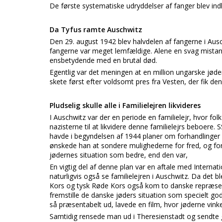
De første systematiske udryddelser af fanger blev in
Da Tyfus ramte Auschwitz
Den 29. august 1942 blev halvdelen af fangerne i Ausc
fangerne var meget lemfældige. Alene en svag mist
ensbetydende med en brutal død.
Egentlig var det meningen at en million ungarske jøder 
skete først efter voldsomt pres fra Vesten, der fik de
Pludselig skulle alle i Familielejren likvideres
I Auschwitz var der en periode en familielejr, hvor fo
nazisterne til at likvidere denne familielejrs beboere.
havde i begyndelsen af 1944 planer om forhandlinger 
ønskede han at sondere mulighederne for fred, og for
jødernes situation som bedre, end den var,
En vigtig del af denne plan var en aftale med Internat
naturligvis også se familielejren i Auschwitz. Da det b
Kors og tysk Røde Kors også kom to danske repræsent
fremstille de danske jøders situation som specielt go
så præsentabelt ud, lavede en film, hvor jøderne vi
Samtidig rensede man ud i Theresienstadt og sendte gr