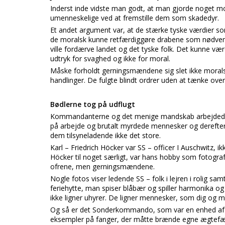
Inderst inde vidste man godt, at man gjorde noget mo
umenneskelige ved at fremstille dem som skadedyr.
Et andet argument var, at de stærke tyske værdier som
de moralsk kunne retfærdiggøre drabene som nødvend
ville fordærve landet og det tyske folk. Det kunne væ
udtryk for svaghed og ikke for moral.
Måske forholdt gerningsmændene sig slet ikke morals
handlinger. De fulgte blindt ordrer uden at tænke over,
Bødlerne tog på udflugt
Kommandanterne og det menige mandskab arbejdede i
på arbejde og brutalt myrdede mennesker og derefte
dem tilsyneladende ikke det store.
Karl – Friedrich Höcker var SS – officer I Auschwitz
Höcker til noget særligt, var hans hobby som fotograf
ofrene, men gerningsmændene.
Nogle fotos viser ledende SS – folk i lejren i rolig sam
feriehytte, man spiser blåbær og spiller harmonika og l
ikke ligner uhyrer. De ligner mennesker, som dig og m
Og så er det Sonderkommando, som var en enhed af jø
eksempler på fanger, der måtte brænde egne ægtefæld