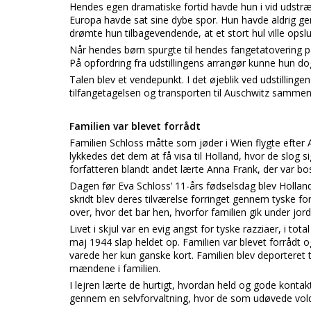
Hendes egen dramatiske fortid havde hun i vid udstræ
Europa havde sat sine dybe spor. Hun havde aldrig g
drømte hun tilbagevendende, at et stort hul ville opsl
Når hendes børn spurgte til hendes fangetatovering 
På opfordring fra udstillingens arrangør kunne hun dog
Talen blev et vendepunkt. I det øjeblik ved udstillinge
tilfangetagelsen og transporten til Auschwitz sammen
Familien var blevet forrådt
Familien Schloss måtte som jøder i Wien flygte efter 
lykkedes det dem at få visa til Holland, hvor de slog 
forfatteren blandt andet lærte Anna Frank, der var b
Dagen før Eva Schloss’ 11-års fødselsdag blev Holland
skridt blev deres tilværelse forringet gennem tyske f
over, hvor det bar hen, hvorfor familien gik under jord
Livet i skjul var en evig angst for tyske razziaer, i t
maj 1944 slap heldet op. Familien var blevet forrådt o
varede her kun ganske kort. Familien blev deporteret t
mændene i familien.
I lejren lærte de hurtigt, hvordan held og gode kontakt
gennem en selvforvaltning, hvor de som udøvede vold