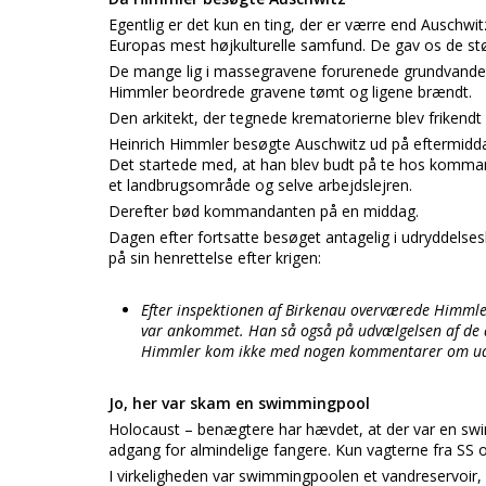
Egentlig er det kun en ting, der er værre end Auschwit
Europas mest højkulturelle samfund. De gav os de st
De mange lig i massegravene forurenede grundvandet
Himmler beordrede gravene tømt og ligene brændt.
Den arkitekt, der tegnede krematorierne blev frikendt
Heinrich Himmler besøgte Auschwitz ud på eftermiddag
Det startede med, at han blev budt på te hos komman
et landbrugsområde og selve arbejdslejren.
Derefter bød kommandanten på en middag.
Dagen efter fortsatte besøget antagelig i udryddelse
på sin henrettelse efter krigen:
Efter inspektionen af Birkenau overværede Himmle
var ankommet. Han så også på udvælgelsen af de ar
Himmler kom ikke med nogen kommentarer om udry
Jo, her var skam en swimmingpool
Holocaust – benægtere har hævdet, at der var en swim
adgang for almindelige fangere. Kun vagterne fra SS 
I virkeligheden var swimmingpoolen et vandreservoir, 