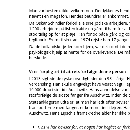
Man var bestemt ikke velkommen. Det lykkedes hende 
nævnt i en megafon. Hendes beundrer er ankommet.
Da Oskar Schindler forlod alle sine jødiske arbejdere, 
1.200 arbejdere på listen købte en gård til ham for 
stod tidlig op for at pløje. Han forlod både gård og k
teglfabrik. Frem til sin død i 1974 rejste han 17 gange t
Da de hollandske jøder kom hjem, var det tomt i de 
psykologisk hjælp at hente for de overlevende. De 
herskede.
Vi er forpligtet til at retsforfølge denne person
I 2013 sigtede de tyske myndigheder den 93 – årige H
Verdenskrig. Han skulle angiveligt have været vagt i 
10.000 drab i sin tid i Auschwitz. Hans anholdelse var
retsforfølge de sidste fanger fra Auschwitz, inden de 
Statsanklageren udtaler, at man har ledt efter beviser
transporterne med fanger, er kommet ind i lejren. Ha
Auschwitz. Hans Lipschis fremskredne alder har ikke 
Hvis vi har beviser for, at nogen har begået en forbr