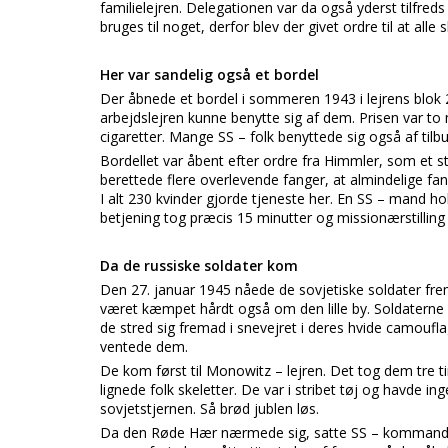
familielejren. Delegationen var da også yderst tilfreds
bruges til noget, derfor blev der givet ordre til at alle s
Her var sandelig også et bordel
Der åbnede et bordel i sommeren 1943 i lejrens blok 
arbejdslejren kunne benytte sig af dem. Prisen var t
cigaretter. Mange SS – folk benyttede sig også af tilb
Bordellet var åbent efter ordre fra Himmler, som et 
berettede flere overlevende fanger, at almindelige fa
I alt 230 kvinder gjorde tjeneste her. En SS – mand 
betjening tog præcis 15 minutter og missionærstillin
Da de russiske soldater kom
Den 27. januar 1945 nåede de sovjetiske soldater fre
været kæmpet hårdt også om den lille by. Soldaterne
de stred sig fremad i snevejret i deres hvide camouf
ventede dem.
De kom først til Monowitz – lejren. Det tog dem tre t
lignede folk skeletter. De var i stribet tøj og havde in
sovjetstjernen. Så brød jublen løs.
Da den Røde Hær nærmede sig, satte SS – kommandør