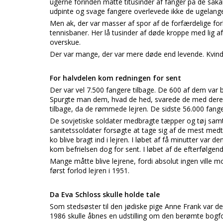
ugerne forinden måtte titusinder af fanger på de såka
udpinte og svage fangere overlevede ikke de ugelange 
Men ak, der var masser af spor af de forfærdelige fo
tennisbaner. Her lå tusinder af døde kroppe med lig af
overskue.
Der var mange, der var mere døde end levende. Kvind
For halvdelen kom redningen for sent
Der var vel 7.500 fangere tilbage. De 600 af dem var
Spurgte man dem, hvad de hed, svarede de med dere
tilbage, da de rømmede lejren. De sidste 56.000 fange
De sovjetiske soldater medbragte tæpper og tøj samt
sanitetssoldater forsøgte at tage sig af de mest med
ko blive bragt ind i lejren. I løbet af få minutter var
kom befrielsen dog for sent. I løbet af de efterfølg
Mange måtte blive lejrene, fordi absolut ingen ville m
først forlod lejren i 1951.
Da Eva Schloss skulle holde tale
Som stedsøster til den jødiske pige Anne Frank var det
1986 skulle åbnes en udstilling om den berømte bogfo