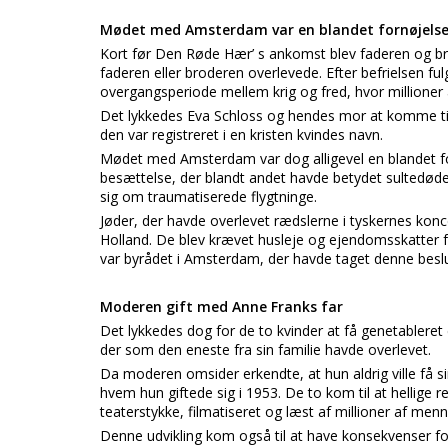
Mødet med Amsterdam var en blandet fornøjels
Kort før Den Røde Hær’ s ankomst blev faderen og br
faderen eller broderen overlevede. Efter befrielsen f
overgangsperiode mellem krig og fred, hvor millioner
Det lykkedes Eva Schloss og hendes mor at komme tilb
den var registreret i en kristen kvindes navn.
Mødet med Amsterdam var dog alligevel en blandet for
besættelse, der blandt andet havde betydet sultedøden 
sig om traumatiserede flygtninge.
Jøder, der havde overlevet rædslerne i tyskernes konce
Holland. De blev krævet husleje og ejendomsskatter f
var byrådet i Amsterdam, der havde taget denne beslu
Moderen gift med Anne Franks far
Det lykkedes dog for de to kvinder at få genetableret e
der som den eneste fra sin familie havde overlevet.
Da moderen omsider erkendte, at hun aldrig ville få si
hvem hun giftede sig i 1953. De to kom til at hellige r
teaterstykke, filmatiseret og læst af millioner af men
Denne udvikling kom også til at have konsekvenser fo