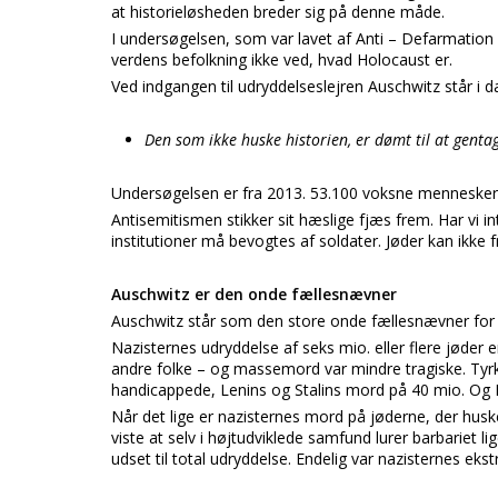
at historieløsheden breder sig på denne måde.
I undersøgelsen, som var lavet af Anti – Defarmation
verdens befolkning ikke ved, hvad Holocaust er.
Ved indgangen til udryddelseslejren Auschwitz står i 
Den som ikke huske historien, er dømt til at genta
Undersøgelsen er fra 2013. 53.100 voksne mennesker f
Antisemitismen stikker sit hæslige fjæs frem. Har vi in
institutioner må bevogtes af soldater. Jøder kan ikke fri
Auschwitz er den onde fællesnævner
Auschwitz står som den store onde fællesnævner for
Nazisternes udryddelse af seks mio. eller flere jøder
andre folke – og massemord var mindre tragiske. Ty
handicappede, Lenins og Stalins mord på 40 mio. O
Når det lige er nazisternes mord på jøderne, der huske
viste at selv i højtudviklede samfund lurer barbariet l
udset til total udryddelse. Endelig var nazisternes eks