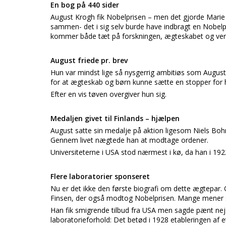
En bog på 440 sider
August Krogh fik Nobelprisen – men det gjorde Marie 
sammen- det i sig selv burde have indbragt en Nobelpr
kommer både tæt på forskningen, ægteskabet og ve
August friede pr. brev
Hun var mindst lige så nysgerrig ambitiøs som August. S
for at ægteskab og børn kunne sætte en stopper for h
Efter en vis tøven overgiver hun sig.
Medaljen givet til Finlands – hjælpen
August satte sin medalje på aktion ligesom Niels Bohr t
Gennem livet nægtede han at modtage ordener.
Universiteterne i USA stod nærmest i kø, da han i 19
Flere laboratorier sponseret
Nu er det ikke den første biografi om dette ægtepar. 
Finsen, der også modtog Nobelprisen. Mange mener så
Han fik smigrende tilbud fra USA men sagde pænt nej 
laboratorieforhold: Det betød i 1928 etableringen af e