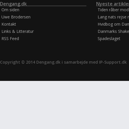
Dengang.dk
Nyeste artikle
Om siden
Tiden råber mod
Uwe Brodersen
Lang nats rejse 
Kontakt
Hvidbog om Dan
Links & Litteratur
Danmarks Shake
RSS Feed
Spadeslaget
Copyright © 2014 Dengang.dk i samarbejde med
IP-Support.dk