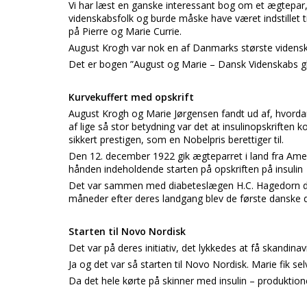
Vi har læst en ganske interessant bog om et ægtepar,
videnskabsfolk og burde måske have været indstillet t
på Pierre og Marie Currie.
August Krogh var nok en af Danmarks største vidensk
Det er bogen ”August og Marie – Dansk Videnskabs gl
Kurvekuffert med opskrift
August Krogh og Marie Jørgensen fandt ud af, hvordan 
af lige så stor betydning var det at insulinopskriften
sikkert prestigen, som en Nobelpris berettiger til.
Den 12. december 1922 gik ægteparret i land fra Ameri
hånden indeholdende starten på opskriften på insulin
Det var sammen med diabeteslægen H.C. Hagedorn de 
måneder efter deres landgang blev de første danske d
Starten til Novo Nordisk
Det var på deres initiativ, det lykkedes at få skandinavis
Ja og det var så starten til Novo Nordisk. Marie fik se
Da det hele kørte på skinner med insulin – produktionen