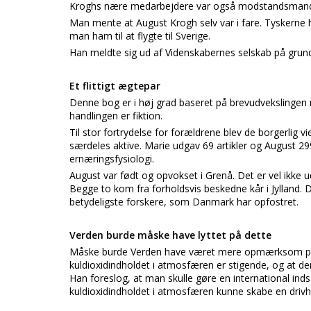
Kroghs nære medarbejdere var også modstandsmand o
Man mente at August Krogh selv var i fare. Tyskern
man ham til at flygte til Sverige.
Han meldte sig ud af Videnskabernes selskab på grund a
Et flittigt ægtepar
Denne bog er i høj grad baseret på brevudvekslingen
handlingen er fiktion.
Til stor fortrydelse for forældrene blev de borgerlig 
særdeles aktive. Marie udgav 69 artikler og August 299 
ernæringsfysiologi.
August var født og opvokset i Grenå. Det er vel ikke
Begge to kom fra forholdsvis beskedne kår i Jylland. D
betydeligste forskere, som Danmark har opfostret.
Verden burde måske have lyttet på dette
Måske burde Verden have været mere opmærksom på
kuldioxidindholdet i atmosfæren er stigende, og at d
Han foreslog, at man skulle gøre en international inds
kuldioxidindholdet i atmosfæren kunne skabe en drivh