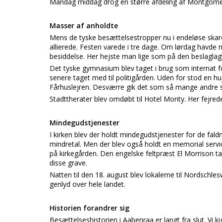
Mandag middag drog en større afdeling af Montgome
Masser af anholdte
Mens de tyske besættelsestropper nu i endeløse sk
allierede. Festen varede i tre dage. Om lørdag havde 
besiddelse. Her hejste man lige som på den beslagl
Det tyske gymnasium blev taget i brug som internat 
senere taget med til politigården. Uden for stod en
Fårhuslejren. Desværre gik det som så mange andre s
Stadttherater blev omdøbt til Hotel Monty. Her fejrede
Mindegudstjenester
I kirken blev der holdt mindegudstjenester for de fa
mindretal. Men der blev også holdt en memorial service
på kirkegården. Den engelske feltpræst El Morrison 
disse grave.
Natten til den 18. august blev lokalerne til Nordschl
genlyd over hele landet.
Historien forandrer sig
Besættelseshistorien i Aabenraa er langt fra slut. Vi k