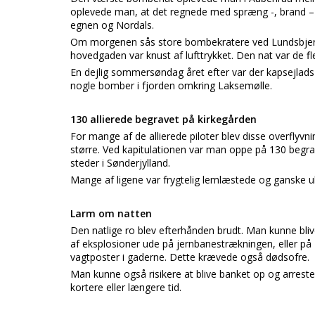
oplevede man, at det regnede med spræng -, brand –
egnen og Nordals.
Om morgenen sås store bombekratere ved Lundsbjerg, 
hovedgaden var knust af lufttrykket. Den nat var de f
En dejlig sommersøndag året efter var der kapsejlad
nogle bomber i fjorden omkring Laksemølle.
130 allierede begravet på kirkegården
For mange af de allierede piloter blev disse overflyvn
større. Ved kapitulationen var man oppe på 130 begrave
steder i Sønderjylland.
Mange af ligene var frygtelig lemlæstede og ganske u
Larm om natten
Den natlige ro blev efterhånden brudt. Man kunne bli
af eksplosioner ude på jernbanestrækningen, eller p
vagtposter i gaderne. Dette krævede også dødsofre.
Man kunne også risikere at blive banket op og arreste
kortere eller længere tid.