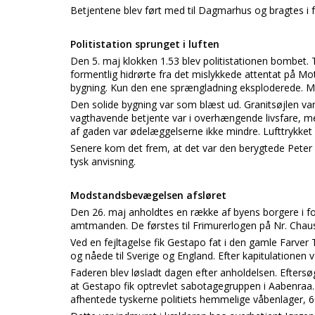
Betjentene blev ført med til Dagmarhus og bragtes i fo
Politistation sprunget i luften
Den 5. maj klokken 1.53 blev politistationen bombet. 
formentlig hidrørte fra det mislykkede attentat på M
bygning. Kun den ene sprængladning eksploderede. Men
Den solide bygning var som blæst ud. Granitsøjlen va
vagthavende betjente var i overhængende livsfare, 
af gaden var ødelæggelserne ikke mindre. Lufttrykket
Senere kom det frem, at det var den berygtede Peter 
tysk anvisning.
Modstandsbevægelsen afsløret
Den 26. maj anholdtes en række af byens borgere i fo
amtmanden. De førstes til Frimurerlogen på Nr. Chausse
Ved en fejltagelse fik Gestapo fat i den gamle Farver
og nåede til Sverige og England. Efter kapitulatione
Faderen blev løsladt dagen efter anholdelsen. Eftersøg
at Gestapo fik optrevlet sabotagegruppen i Aabenraa. 
afhentede tyskerne politiets hemmelige våbenlager, 