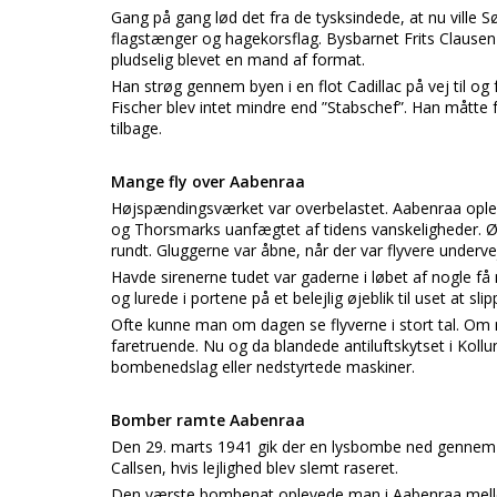
Gang på gang lød det fra de tysksindede, at nu ville S
flagstænger og hagekorsflag. Bysbarnet Frits Clausen
pludselig blevet en mand af format.
Han strøg gennem byen i en flot Cadillac på vej til og
Fischer blev intet mindre end ”Stabschef”. Han måtte 
tilbage.
Mange fly over Aabenraa
Højspændingsværket var overbelastet. Aabenraa opleve
og Thorsmarks uanfægtet af tidens vanskeligheder. Øve
rundt. Gluggerne var åbne, når der var flyvere underve
Havde sirenerne tudet var gaderne i løbet af nogle få
og lurede i portene på et belejlig øjeblik til uset at slip
Ofte kunne man om dagen se flyverne i stort tal. Om
faretruende. Nu og da blandede antiluftskytset i Kollun
bombenedslag eller nedstyrtede maskiner.
Bomber ramte Aabenraa
Den 29. marts 1941 gik der en lysbombe ned gennem 
Callsen, hvis lejlighed blev slemt raseret.
Den værste bombenat oplevede man i Aabenraa mellem