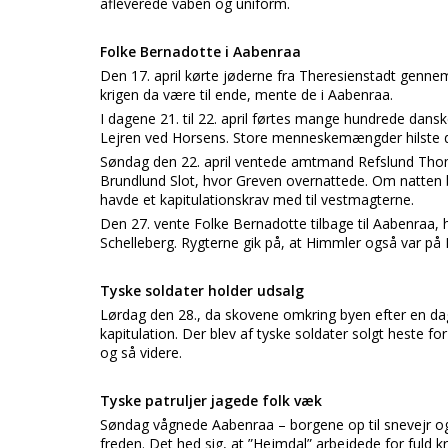
afleverede våben og uniform.
Folke Bernadotte i Aabenraa
Den 17. april kørte jøderne fra Theresienstadt gennem
krigen da være til ende, mente de i Aabenraa.
I dagene 21. til 22. april førtes mange hundrede d
Lejren ved Horsens. Store menneskemængder hilste
Søndag den 22. april ventede amtmand Refslund Thom
Brundlund Slot, hvor Greven overnattede. Om natten 
havde et kapitulationskrav med til vestmagterne.
Den 27. vente Folke Bernadotte tilbage til Aabenraa,
Schelleberg. Rygterne gik på, at Himmler også var på B
Tyske soldater holder udsalg
Lørdag den 28., da skovene omkring byen efter en d
kapitulation. Der blev af tyske soldater solgt heste f
og så videre.
Tyske patruljer jagede folk væk
Søndag vågnede Aabenraa – borgene op til snevejr og 
freden. Det hed sig, at ”Hejmdal” arbejdede for fuld 