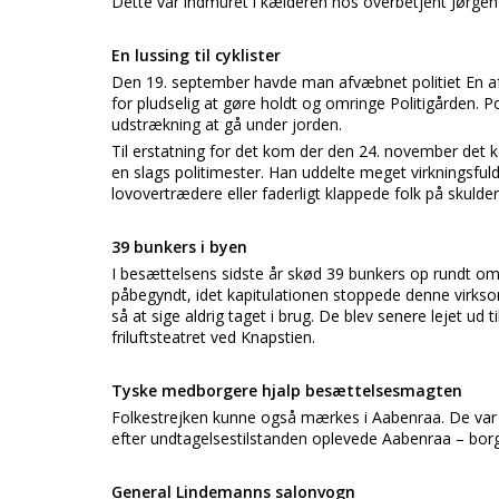
Dette var indmuret i kælderen hos overbetjent Jørge
En lussing til cyklister
Den 19. september havde man afvæbnet politiet En a
for pludselig at gøre holdt og omringe Politigården. P
udstrækning at gå under jorden.
Til erstatning for det kom der den 24. november de
en slags politimester. Han uddelte meget virkningsfuldt 
lovovertrædere eller faderligt klappede folk på skulde
39 bunkers i byen
I besættelsens sidste år skød 39 bunkers op rundt om 
påbegyndt, idet kapitulationen stoppede denne virks
så at sige aldrig taget i brug. De blev senere lejet ud t
friluftsteatret ved Knapstien.
Tyske medborgere hjalp besættelsesmagten
Folkestrejken kunne også mærkes i Aabenraa. De var s
efter undtagelsestilstanden oplevede Aabenraa – bo
General Lindemanns salonvogn