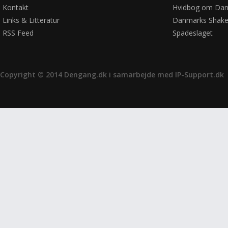
Kontakt
Hvidbog om Dan
Links & Litteratur
Danmarks Shake
RSS Feed
Spadeslaget
Copyright © 2014 Dengang.dk i samarbejde med
IP-Support.dk