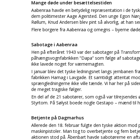
Mange døde under besættelsestiden
Aabenraa havde en betydelig repræsentation i de tysk
dem politimester Aage Agersted. Den unge Egon Nørgaa
Røllum, Knud Andersen blev pint så alvorlig, at han se
Flere borgere fra Aabenraa og omegns – byerne død
Sabotage i Aabenraa
Hen på efteråret 1943 var der sabotager på Transfo
påhængsvognfabrikken ”Dapa” som følge af sabotage.
ikke lavede noget for værnemagten.
I januar blev det tyske ledningsnet langs jernbanen f
fabrikken Hamag i Lavgade. Et samtidigt attentat mod
sprængledningerne ikke ville tænde. Vi har her på sid
de meget tragiske følger.
En del af de 21 sabotører, som også var tilrejsendes 
Styrtom. På Sølyst boede nogle Gestapo – mænd til 
Betjente på Dagmarhus
Allerede den 18. februar fulgte den tyske aktion mod p
maskinpistoler. Man tog to overbetjente og fem betje
aktionen stod på. Åbenbart havde sabotørerne en aftal