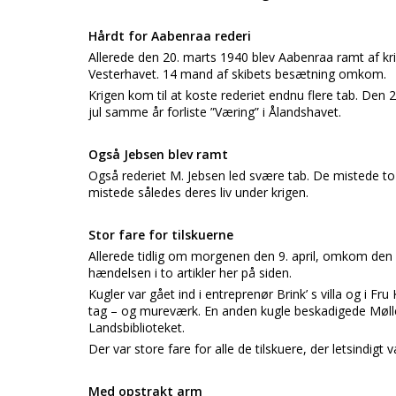
Hårdt for Aabenraa rederi
Allerede den 20. marts 1940 blev Aabenraa ramt af kr
Vesterhavet. 14 mand af skibets besætning omkom.
Krigen kom til at koste rederiet endnu flere tab. Den 2
jul samme år forliste ”Væring” i Ålandshavet.
Også Jebsen blev ramt
Også rederiet M. Jebsen led svære tab. De mistede t
mistede således deres liv under krigen.
Stor fare for tilskuerne
Allerede tidlig om morgenen den 9. april, omkom den 1
hændelsen i to artikler her på siden.
Kugler var gået ind i entreprenør Brink’ s villa og i Fr
tag – og mureværk. En anden kugle beskadigede Mølle
Landsbiblioteket.
Der var store fare for alle de tilskuere, der letsindigt
Med opstrakt arm