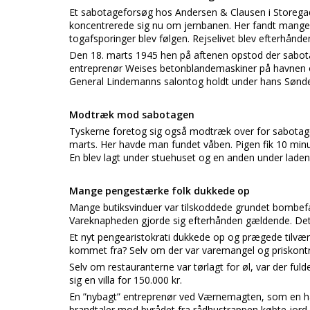
Et sabotageforsøg hos Andersen & Clausen i Storega
koncentrerede sig nu om jernbanen. Her fandt mange 
togafsporinger blev følgen. Rejselivet blev efterhånde
Den 18. marts 1945 hen på aftenen opstod der sabotag
entreprenør Weises betonblandemaskiner på havnen o
General Lindemanns salontog holdt under hans Sønde
Modtræk mod sabotagen
Tyskerne foretog sig også modtræk over for sabotage
marts. Her havde man fundet våben. Pigen fik 10 mi
En blev lagt under stuehuset og en anden under laden.
Mange pengestærke folk dukkede op
Mange butiksvinduer var tilskoddede grundet bombefare
Vareknapheden gjorde sig efterhånden gældende. Det 
Et nyt pengearistokrati dukkede op og prægede tilvær
kommet fra? Selv om der var varemangel og priskontr
Selv om restauranterne var tørlagt for øl, var der ful
sig en villa for 150.000 kr.
En ”nybagt” entreprenør ved Værnemagten, som en ha
brandtaler mod byrådet fra rådhustrappen købte jord,