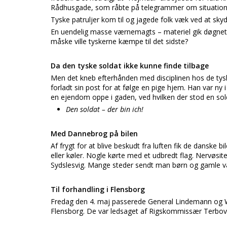
Rådhusgade, som råbte på telegrammer om situation
Tyske patruljer kom til og jagede folk væk ved at skyde
En uendelig masse værnemagts – materiel gik døgnet 
måske ville tyskerne kæmpe til det sidste?
Da den tyske soldat ikke kunne finde tilbage
Men det kneb efterhånden med disciplinen hos de tys
forladt sin post for at følge en pige hjem. Han var ny
en ejendom oppe i gaden, ved hvilken der stod en sold
Den soldat – der bin ich!
Med Dannebrog på bilen
Af frygt for at blive beskudt fra luften fik de dansk
eller køler. Nogle kørte med et udbredt flag. Nervøs
Sydslesvig. Mange steder sendt man børn og gamle v
Til forhandling i Flensborg
Fredag den 4. maj passerede General Lindemann og Wer
Flensborg. De var ledsaget af Rigskommissær Terbov