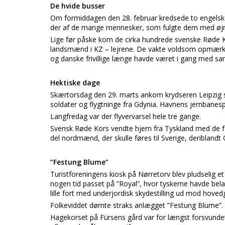
De hvide busser
Om formiddagen den 28. februar kredsede to engelske 
der af de mange mennesker, som fulgte dem med øjne
Lige før påske kom de cirka hundrede svenske Røde Ko
landsmænd i KZ – lejrene. De vakte voldsom opmærks
og danske frivillige længe havde været i gang med s
Hektiske dage
Skærtorsdag den 29. marts ankom krydseren Leipzig st
soldater og flygtninge fra Gdynia. Havnens jernbanesp
Langfredag var der flyvervarsel hele tre gange.
Svensk Røde Kors vendte hjem fra Tyskland med de f
del nordmænd, der skulle føres til Sverige, deriblandt 
”Festung Blume”
Turistforeningens kiosk på Nørretorv blev pludselig et 
nogen tid passet på ”Royal”, hvor tyskerne havde bel
lille fort med underjordisk skydestilling ud mod hove
Folkeviddet dømte straks anlægget ”Festung Blume”. Det
Hagekorset på Fürsens gård var for længst forsvunde