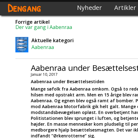
Dengang
Nyheder
Artikler
Forrige artikel
Der var gang i Aabenraa
Aktuelle kategori
Aabenraa
Aabenraa under Besættelses
Januar 10, 2017
Aabenraa under Besættelsestiden
Mange søfolk fra Aabenraa omkom. Også to reder
hilsen med opstrakt arm. Men en 15 årige blev ram
Aabenraa. Og egnen blev også ramt af bomber. På 
mod Aabenraa Motorfabrik gik helt galt. Mange 
modstandsbevægelsen opløst. En overbetjent hav
Politistationen blev sprunget i luften, og betj
højder. En masse mennesker kom pludselig til pen
medborgere hjalp besættelsesmagten. Det var ikk
indfandt ”Ørkenrotterne” sig.