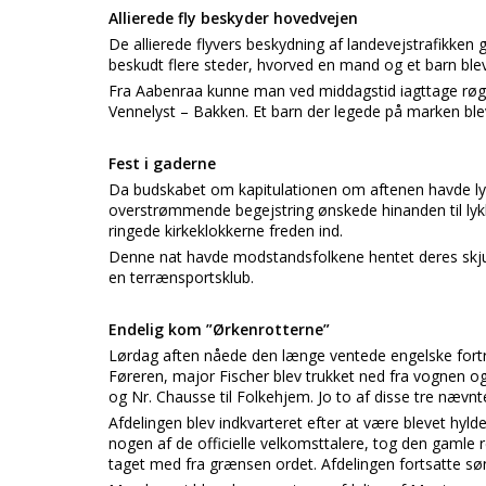
Allierede fly beskyder hovedvejen
De allierede flyvers beskydning af landevejstrafikken
beskudt flere steder, hvorved en mand og et barn ble
Fra Aabenraa kunne man ved middagstid iagttage røgsøj
Vennelyst – Bakken. Et barn der legede på marken blev 
Fest i gaderne
Da budskabet om kapitulationen om aftenen havde lydt
overstrømmende begejstring ønskede hinanden til l
ringede kirkeklokkerne freden ind.
Denne nat havde modstandsfolkene hentet deres skjul
en terrænsportsklub.
Endelig kom ”Ørkenrotterne”
Lørdag aften nåede den længe ventede engelske fort
Føreren, major Fischer blev trukket ned fra vognen 
og Nr. Chausse til Folkehjem. Jo to af disse tre nævn
Afdelingen blev indkvarteret efter at være blevet h
nogen af de officielle velkomsttalere, tog den gaml
taget med fra grænsen ordet. Afdelingen fortsatte