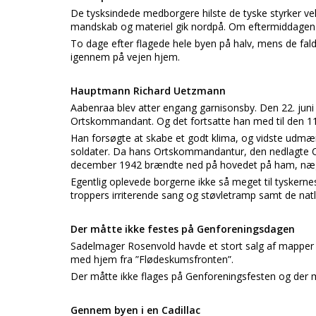
De tysksindede medborgere hilste de tyske styrker 
mandskab og materiel gik nordpå. Om eftermiddagen 
To dage efter flagede hele byen på halv, mens de fal
igennem på vejen hjem.
Hauptmann Richard Uetzmann
Aabenraa blev atter engang garnisonsby. Den 22. j
Ortskommandant. Og det fortsatte han med til den 11
Han forsøgte at skabe et godt klima, og vidste udmærk
soldater. Da hans Ortskommandantur, den nedlagte C
december 1942 brændte ned på hovedet på ham, nægte
Egentlig oplevede borgerne ikke så meget til tyskerne
troppers irriterende sang og støvletramp samt de natl
Der måtte ikke festes på Genforeningsdagen
Sadelmager Rosenvold havde et stort salg af mapper t
med hjem fra ”Flødeskumsfronten”.
Der måtte ikke flages på Genforeningsfesten og der må
Gennem byen i en Cadillac