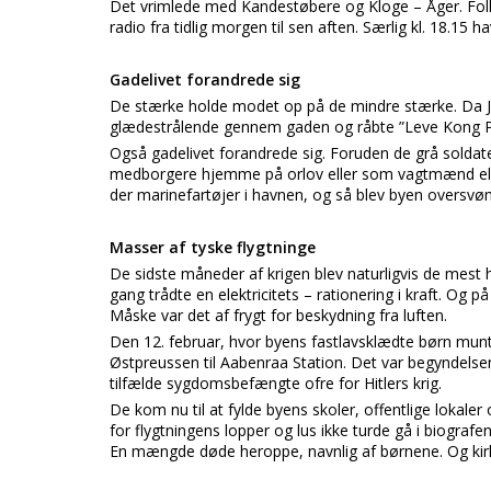
Det vrimlede med Kandestøbere og Kloge – Åger. Folks
radio fra tidlig morgen til sen aften. Særlig kl. 18.15 h
Gadelivet forandrede sig
De stærke holde modet op på de mindre stærke. Da Jug
glædestrålende gennem gaden og råbte ”Leve Kong P
Også gadelivet forandrede sig. Foruden de grå soldat
medborgere hjemme på orlov eller som vagtmænd eller 
der marinefartøjer i havnen, og så blev byen oversvø
Masser af tyske flygtninge
De sidste måneder af krigen blev naturligvis de mest he
gang trådte en elektricitets – rationering i kraft. Og
Måske var det af frygt for beskydning fra luften.
Den 12. februar, hvor byens fastlavsklædte børn munt
Østpreussen til Aabenraa Station. Det var begyndelse
tilfælde sygdomsbefængte ofre for Hitlers krig.
De kom nu til at fylde byens skoler, offentlige lokale
for flygtningens lopper og lus ikke turde gå i biografe
En mængde døde heroppe, navnlig af børnene. Og kirk