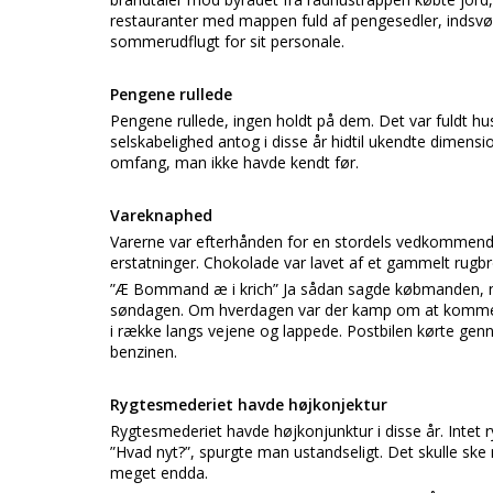
restauranter med mappen fuld af pengesedler, indsvøbt
sommerudflugt for sit personale.
Pengene rullede
Pengene rullede, ingen holdt på dem. Det var fuldt hus 
selskabelighed antog i disse år hidtil ukendte dimens
omfang, man ikke havde kendt før.
Vareknaphed
Varerne var efterhånden for en stordels vedkommende 
erstatninger. Chokolade var lavet af et gammelt rugbr
”Æ Bommand æ i krich” Ja sådan sagde købmanden, nå
søndagen. Om hverdagen var der kamp om at komme 
i række langs vejene og lappede. Postbilen kørte ge
benzinen.
Rygtesmederiet havde højkonjektur
Rygtesmederiet havde højkonjunktur i disse år. Intet ry
”Hvad nyt?”, spurgte man ustandseligt. Det skulle ske 
meget endda.