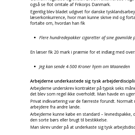
også se flot omtale af Frikorps Danmark.
Egentlig blev bladet udgivet for danske tysklandsarbe
læserkonkurrence, hvor man kunne skrive ind og fortæ
fortalte om, hvordan han fik
Flere hundredepakker cigaretter af sine gavmilde 
En læser fik 20 mark i præmie for et indlæg med overs
Jeg kan sende 4-500 Kroner hjem om Maaneden
Arbejderne underkastede sig tysk arbejderdiscipli
Arbejderne underskrev kontrakter på typisk seks måne
det blev som regel ikke overholdt. Man havde en ugentl
Privat indkvartering var de færreste forundt. Normal
arbejdere fra andre lande.
Arbejderne kunne købe en standard – levnedspakke, d
den sorte børs eller brugt til bestikkelse.
Man skrev under på at underkaste sig tysk arbejdsdisci