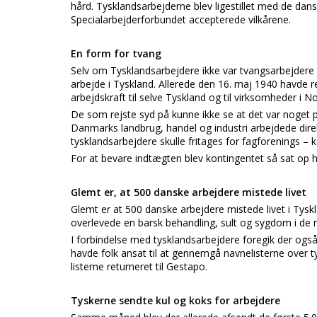
hård. Tysklandsarbejderne blev ligestillet med de dansk
Specialarbejderforbundet accepterede vilkårene.
En form for tvang
Selv om Tysklandsarbejdere ikke var tvangsarbejdere så
arbejde i Tyskland. Allerede den 16. maj 1940 havde r
arbejdskraft til selve Tyskland og til virksomheder i N
De som rejste syd på kunne ikke se at det var noget
Danmarks landbrug, handel og industri arbejdede direk
tysklandsarbejdere skulle fritages for fagforenings – k
For at bevare indtægten blev kontingentet så sat op ho
Glemt er, at 500 danske arbejdere mistede livet
Glemt er at 500 danske arbejdere mistede livet i Tysk
overlevede en barsk behandling, sult og sygdom i de n
I forbindelse med tysklandsarbejdere foregik der også 
havde folk ansat til at gennemgå navnelisterne over
listerne returneret til Gestapo.
Tyskerne sendte kul og koks for arbejdere