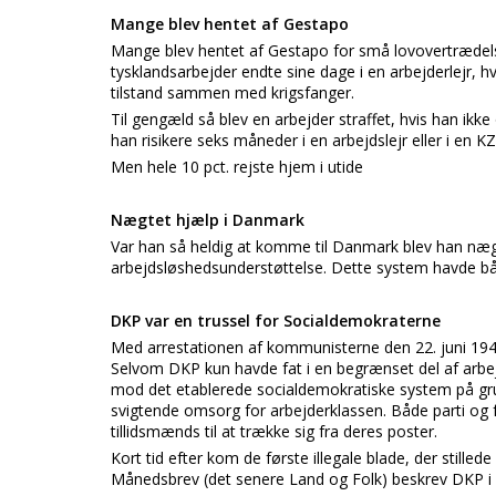
Mange blev hentet af Gestapo
Mange blev hentet af Gestapo for små lovovertrædelser
tysklandsarbejder endte sine dage i en arbejderlejr, h
tilstand sammen med krigsfanger.
Til gengæld så blev en arbejder straffet, hvis han ik
han risikere seks måneder i en arbejdslejr eller i en KZ 
Men hele 10 pct. rejste hjem i utide
Nægtet hjælp i Danmark
Var han så heldig at komme til Danmark blev han nægt
arbejdsløshedsunderstøttelse. Dette system havde b
DKP var en trussel for Socialdemokraterne
Med arrestationen af kommunisterne den 22. juni 1941
Selvom DKP kun havde fat i en begrænset del af arbej
mod det etablerede socialdemokratiske system på gru
svigtende omsorg for arbejderklassen. Både parti og
tillidsmænds til at trække sig fra deres poster.
Kort tid efter kom de første illegale blade, der stilled
Månedsbrev (det senere Land og Folk) beskrev DKP i