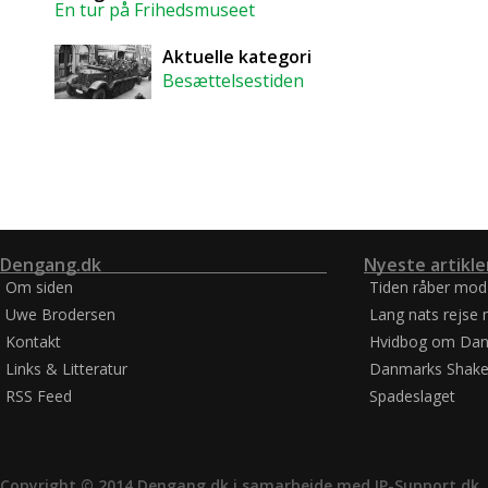
En tur på Frihedsmuseet
Aktuelle kategori
Besættelsestiden
Dengang.dk
Nyeste artikle
Om siden
Tiden råber mod
Uwe Brodersen
Lang nats rejse 
Kontakt
Hvidbog om Dan
Links & Litteratur
Danmarks Shake
RSS Feed
Spadeslaget
Copyright © 2014 Dengang.dk i samarbejde med
IP-Support.dk