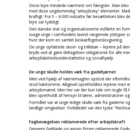
Disse lejre mindede nærmest om fængsler. Man blev l
med disse ungdommelig ”arbejdssky” elementer. Med 
kraftigt. Fra 5 – 6.000 indsatte før besættelsen blev d
lejre var tydeligt.
Den danske stat og organisationerne indførte en formy
svage unge i samfundets lavest rangerede jobtyper s
hvor der kom en samlet beskæftigelseslovgivning.
De unge opfattede skovl- og trillebør – lejrene på 
bryde ved at gøre deltagelsen obligatorisk for alle me
arbejdsløshedsunderstøttelse og socialhjælp.
De unge skulle holdes væk fra gadehjørnet
Men ved hjælp af Værnemagten opstod der efterhånden
stod halvtomme. Alligevel opretholdtes lejrene men e
arbejdsmænd. Men her var der kun tale om nogle få h
blev opretholdt af hensyn til lærer, administratorer 
Formålet var at unge ledige skulle væk fra gaderne 
landlige omgivelser. Forbilledet var den tyske ”Reichsa
Fagbevægelsen reklamerede efter arbejdskraft
Gennem fagblade og avisen Broen reklamerede Fagbev