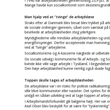
I 1940 var arbejdsløsheden gennemsnitlig 23,9 pct. af
Mange havde kun socialkontoret som eksistensgrundl
Man hjalp ved at ”tvinge” de arbejdsløse
Straks efter at Danmark blev besat blev trykket på ar
de sociale ordninger igennem, såvel som særskat på 
bevirkede at arbejdsløsheden steg yderligere.
Myndighederne ville mindske arbejdsløsheden og undg
energiforsyninger. Derfor accepterede man hvervning på 
ved at ”tvinge” arbejderne.
Socialkontorerne og A-kasserne nægtede at udbetale u
De sociale udvalg i kommunerne fik af Arbejds- og Socia
kvinde ikke ville søge arbejde i Tyskland. I begyndel
Den høje arbejdsløshed kunne nemlig også skade fa
Toppen skulle tages af arbejdsløsheden
De arbejdsløse var i en risiko for politisk radikalise
ville blive kommunister eller nazister. Det syntes for 
undgå en sådan udvikling ved at tage toppen af arbej
I Arbejdsmandsforbundet gik bølgerne højt. Her var
Axel Olsen blev beskyldt for at være for ”tyskervenlig”