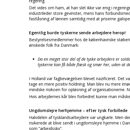
regering.
Det vides om ham, at han slet ikke var enig i regeri
industrileder store gevinster, mens hans forbundsme
fastlåsning af lønnen samtidig med at priserne galope
Egentlig burde tyskerne sende arbejdere herop!
Bestyrelsesmedlemmer hos de københavnske støberi-,
ønskede folk fra Danmark:
Da en meget stor del af de tyske arbejdere er sold
tyskerne kan få både flæsk og smør her, uden at de
I Holland var fagbevægelsen blevet nazificeret. Det 
tage en mere positiv holdning. Man blev nu mere im
mindske risikoen for opløsning af organisationerne. 
Hvis arbejdernes kår blev forbedret kunne man måske 
Ungdomslejre herhjemme – efter tysk forbillede
Halvdelen af tysklandsarbejdere var ungkarle. Men de
risikerede at blive sendt i ungdomslejre hjemme i Danm
som ”arbejdssky”.