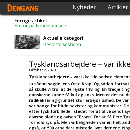
Dengang
Nyheder
Artikler
Forrige artikel
En tur på Frihedsmuseet
Aktuelle kategori
Besættelsestiden
Tysklandsarbejdere – var ikk
Oktober 2, 2020
Tysklandsarbejdere – var ikke ”de bedste element
Ja sådan sagde Jens Otto Krag. Og sådan fortsatte
så skulle vi tro, at de rejste frivillig. En tredje t
danskerne kunne få kul og koks. Men er det nu 
radikalisering grundet stor arbejdsløshed. De var
var bange for både nazister og kommunister. D
efter tysk forbillede i stedet for at blive sendt
diverse blade og avisen ”Broen” for at få flere Ty
forhold syd på. Men virkeligheden var en helt an
også, at 500 arbejdere mistede livet dernede. Nogle