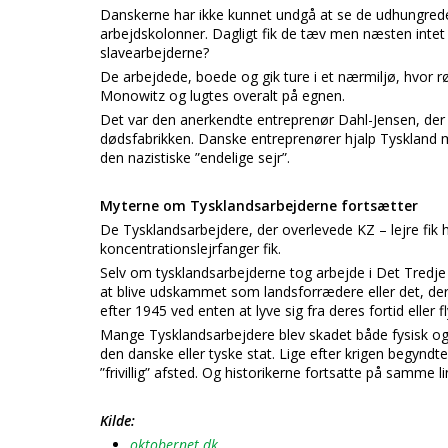
Danskerne har ikke kunnet undgå at se de udhungrede
arbejdskolonner. Dagligt fik de tæv men næsten intet
slavearbejderne?
De arbejdede, boede og gik ture i et nærmiljø, hvor r
Monowitz og lugtes overalt på egnen.
Det var den anerkendte entreprenør Dahl-Jensen, der s
dødsfabrikken. Danske entreprenører hjalp Tyskland 
den nazistiske ”endelige sejr”.
Myterne om Tysklandsarbejderne fortsætter
De Tysklandsarbejdere, der overlevede KZ – lejre fik he
koncentrationslejrfanger fik.
Selv om tysklandsarbejderne tog arbejde i Det Tredje R
at blive udskammet som landsforrædere eller det, der
efter 1945 ved enten at lyve sig fra deres fortid eller f
Mange Tysklandsarbejdere blev skadet både fysisk og 
den danske eller tyske stat. Lige efter krigen begyndt
”frivillig” afsted. Og historikerne fortsatte på samme li
Kilde:
oktobernet.dk