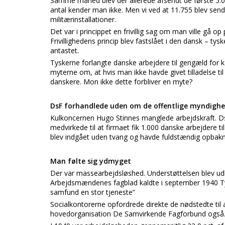
Samme måned blev der allerede afsendt de første 5.000
antal kender man ikke. Men vi ved at 11.755 blev send
militærinstallationer.
Det var i princippet en frivillig sag om man ville gå 
Frivillighedens princip blev fastslået i den dansk – t
antastet.
Tyskerne forlangte danske arbejdere til gengæld for 
myterne om, at hvis man ikke havde givet tilladelse ti
danskere. Mon ikke dette forbliver en myte?
DsF forhandlede uden om de offentlige myndigh
Kulkoncernen Hugo Stinnes manglede arbejdskraft. 
medvirkede til at firmaet fik 1.000 danske arbejdere t
blev indgået uden tvang og havde fuldstændig opbakn
Man følte sig ydmyget
Der var massearbejdsløshed. Understøttelsen blev udhu
Arbejdsmændenes fagblad kaldte i september 1940 Tys
samfund en stor tjeneste”
Socialkontorerne opfordrede direkte de nødstedte til 
hovedorganisation De Samvirkende Fagforbund også