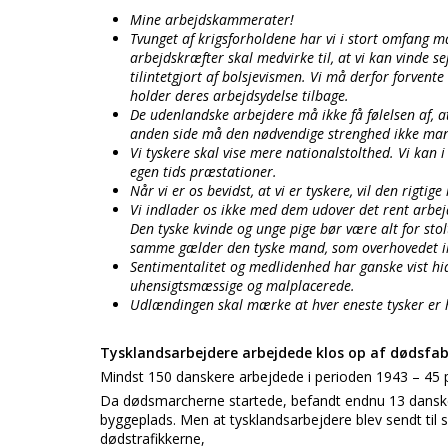
Mine arbejdskammerater!
Tvunget af krigsforholdene har vi i stort omfang 
arbejdskræfter skal medvirke til, at vi kan vinde 
tilintetgjort af bolsjevismen. Vi må derfor forvent
holder deres arbejdsydelse tilbage.
De udenlandske arbejdere må ikke få følelsen af, at
anden side må den nødvendige strenghed ikke mangle
Vi tyskere skal vise mere nationalstolthed. Vi kan 
egen tids præstationer.
Når vi er os bevidst, at vi er tyskere, vil den rigtig
Vi indlader os ikke med dem udover det rent arb
Den tyske kvinde og unge pige bør være alt for sto
samme gælder den tyske mand, som overhovedet ikk
Sentimentalitet og medlidenhed har ganske vist hid
uhensigtsmæssige og malplacerede.
Udlændingen skal mærke at hver eneste tysker er 
Tysklandsarbejdere arbejdede klos op af dødsfab
Mindst 150 danskere arbejdede i perioden 1943 – 45 
Da dødsmarcherne startede, befandt endnu 13 danske
byggeplads. Men at tysklandsarbejdere blev sendt til s
dødstrafikkerne,