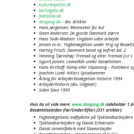
kulturkapellet.dk
berlingske.dk
faktalink.dk
dengang.dk
– div. Artikler
Hans Jørgensen: Mennesker for kul
Steen Andersen: De gjorde Danmark større
Hans Sode-Madsen: Ungdom uden arbejde
Jensen m.m.: Fagbevægelsen under Krig og Besætt
Hartvig Frisch: Danmark besat og befriet bd. 2
Henning Tjørnehøj: Fremad og atter Fremad (Lo’ s 
Sigurd Jensen: Levevilkår under besættelsen
Hans Kirchoff: Kamp eller tilpasning – Politikere
Joachim Lund: Hitlers Spisekammer
Årbog for Arbejderbevægelsen Historie 1994
Arbejderhistorie (div. Udgaver)
Siden Saxo 1995
Hvis du vil vide mere:
www.dengang.dk
indeholder 1.64
Besættelsestiden (Før/Under/Efter) (331 artikler):
Fagbevægelsens indflydelse på Tysklandsarbejdere
Tysklandsarbejdere og Dansk Erhvervsliv
Dansk cementfabrik med Slavearbejder