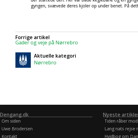
gyngen, svævede deres kjoler op under benet. På det
Forrige artikel
Gader og veje på Nørrebro
Aktuelle kategori
Nørrebro
Dengang.dk
Nyeste artikle
Om siden
Tiden råber mod
Uwe Brodersen
Lang nats rejse 
Kontakt
Hvidbog om Dan