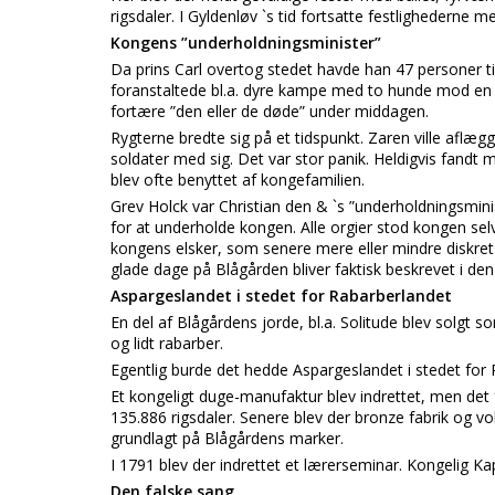
rigsdaler. I Gyldenløv `s tid fortsatte festlighederne m
Kongens ”underholdningsminister”
Da prins Carl overtog stedet havde han 47 personer t
foranstaltede bl.a. dyre kampe med to hunde mod en 
fortære ”den eller de døde” under middagen.
Rygterne bredte sig på et tidspunkt. Zaren ville aflæ
soldater med sig. Det var stor panik. Heldigvis fandt
blev ofte benyttet af kongefamilien.
Grev Holck var Christian den & `s ”underholdningsmini
for at underholde kongen. Alle orgier stod kongen selv 
kongens elsker, som senere mere eller mindre diskret bl
glade dage på Blågården bliver faktisk beskrevet i de
Aspargeslandet i stedet for Rabarberlandet
En del af Blågårdens jorde, bl.a. Solitude blev sol
og lidt rabarber.
Egentlig burde det hedde Aspargeslandet i stedet for 
Et kongeligt duge-manufaktur blev indrettet, men de
135.886 rigsdaler. Senere blev der bronze fabrik og v
grundlagt på Blågårdens marker.
I 1791 blev der indrettet et lærerseminar. Kongelig Ka
Den falske sang