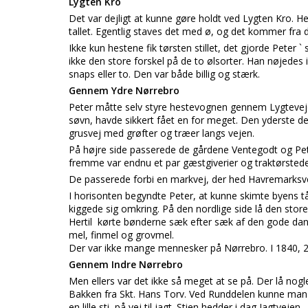
Lygten Kro
Det var dejligt at kunne gøre holdt ved Lygten Kro. H
tallet. Egentlig staves det med ø, og det kommer fra 
Ikke kun hestene fik tørsten stillet, det gjorde Peter
ikke den store forskel på de to ølsorter. Han nøjede
snaps eller to. Den var både billig og stærk.
Gennem Ydre Nørrebro
Peter måtte selv styre hestevognen gennem Lygtevejen
søvn, havde sikkert fået en for meget. Den yderste d
grusvej med grøfter og træer langs vejen.
På højre side passerede de gårdene Ventegodt og Pe
fremme var endnu et par gæstgiverier og traktørstede
De passerede forbi en markvej, der hed Havremarksvej
I horisonten begyndte Peter, at kunne skimte byens t
kiggede sig omkring. På den nordlige side lå den store
Hertil kørte bønderne sæk efter sæk af den gode dans
mel, finmel og grovmel.
Der var ikke mange mennesker på Nørrebro. I 1840, 2
Gennem Indre Nørrebro
Men ellers var det ikke så meget at se på. Der lå nogl
Bakken fra Skt. Hans Torv. Ved Runddelen kunne man o
en lille sti, på vej til jagt. Stien hedder i dag Jagtvejen.