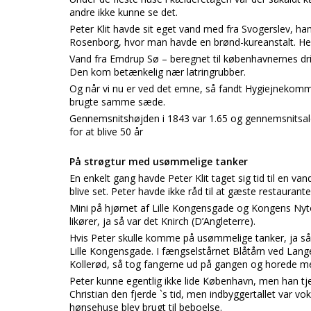
andre ikke kunne se det.
Peter Klit havde sit eget vand med fra Svogerslev, han
Rosenborg, hvor man havde en brønd-kureanstalt. He
Vand fra Emdrup Sø – beregnet til københavnernes dri
Den kom betænkelig nær latringrubber.
Og når vi nu er ved det emne, så fandt Hygiejnekommi
brugte samme sæde.
Gennemsnitshøjden i 1843 var 1.65 og gennemsnitsalde
for at blive 50 år
På strøgtur med usømmelige tanker
En enkelt gang havde Peter Klit taget sig tid til en va
blive set. Peter havde ikke råd til at gæste restaurant
Mini på hjørnet af Lille Kongensgade og Kongens Nytor
likører, ja så var det Knirch (D’Angleterre).
Hvis Peter skulle komme på usømmelige tanker, ja så 
Lille Kongensgade. I fængselstårnet Blåtårn ved Lan
Kollerød, så tog fangerne ud på gangen og horede m
Peter kunne egentlig ikke lide København, men han 
Christian den fjerde `s tid, men indbyggertallet var vo
hønsehuse blev brugt til beboelse.