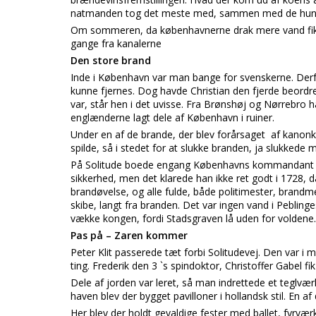
natmanden tog det meste med, sammen med de hunde 
Om sommeren, da københavnerne drak mere vand fik
gange fra kanalerne
Den store brand
Inde i København var man bange for svenskerne. Derfo
kunne fjernes. Dog havde Christian den fjerde beordre
var, står hen i det uvisse. Fra Brønshøj og Nørrebr
englænderne lagt dele af København i ruiner.
Under en af de brande, der blev forårsaget af kanonku
spilde, så i stedet for at slukke branden, ja slukkede 
På Solitude boede engang Københavns kommandant Gr
sikkerhed, men det klarede han ikke ret godt i 1728, 
brandøvelse, og alle fulde, både politimester, brand
skibe, langt fra branden. Det var ingen vand i Peblin
vække kongen, fordi Stadsgraven lå uden for voldene.
Pas på – Zaren kommer
Peter Klit passerede tæt forbi Solitudevej. Den var i 
ting. Frederik den 3 `s spindoktor, Christoffer Gabel fi
Dele af jorden var leret, så man indrettede et teglvæ
haven blev der bygget pavilloner i hollandsk stil. En 
Her blev der holdt gevaldige fester med ballet, fyrværk