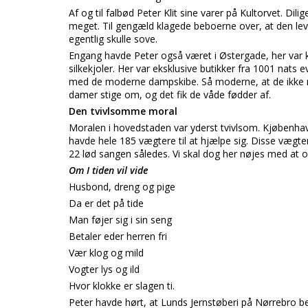
Af og til falbød Peter Klit sine varer på Kultorvet. Dil
meget. Til gengæld klagede beboerne over, at den l
egentlig skulle sove.
Engang havde Peter også været i Østergade, her var
silkekjoler. Her var eksklusive butikker fra 1001 nats
med de moderne dampskibe. Så moderne, at de ikke m
damer stige om, og det fik de våde fødder af.
Den tvivlsomme moral
Moralen i hovedstaden var yderst tvivlsom. Kjøbenhav
havde hele 185 vægtere til at hjælpe sig. Disse vægter
22 lød sangen således. Vi skal dog her nøjes med at 
Om I tiden vil vide
Husbond, dreng og pige
Da er det på tide
Man føjer sig i sin seng
Betaler eder herren fri
Vær klog og mild
Vogter lys og ild
Hvor klokke er slagen ti.
Peter havde hørt, at Lunds Jernstøberi på Nørrebro b