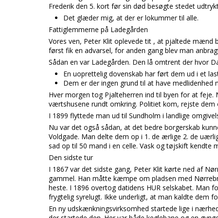
Frederik den 5. kort før sin død besøgte stedet udtryk
Det glæder mig, at der er lokummer til alle.
Fattiglemmerne på Ladegården
Vores ven, Peter Klit oplevede tit , at pjaltede mænd b
først fik en advarsel, for anden gang blev man anbragt
Sådan en var Ladegården. Den lå omtrent der hvor Dan
En uoprettelig dovenskab har ført dem ud i et laste
Dem er der ingen grund til at have medlidenhed 
Hver morgen tog Pjalteherren ind til byen for at feje
værtshusene rundt omkring. Politiet kom, rejste dem
I 1899 flyttede man ud til Sundholm i landlige omgiv
Nu var det også sådan, at det bedre borgerskab kunne
Voldgade. Man delte dem op i 1. de ærlige 2. de uær
sad op til 50 mand i en celle. Vask og tøjskift kendte 
Den sidste tur
I 1867 var det sidste gang, Peter Klit kørte ned af Nø
gammel. Han måtte kæmpe om pladsen med Nørrebros T
heste. I 1896 overtog datidens HUR selskabet. Man f
frygtelig syrelugt. Ikke underligt, at man kaldte dem f
En ny udskænkningsvirksomhed startede lige i nærhed
der startede den. Her var både keglebane og en gynge