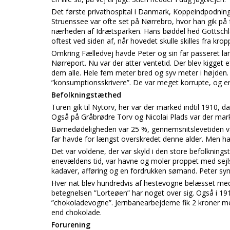
Det første privathospital i Danmark, Koppeindpodnings
Struenssee var ofte set på Nørrebro, hvor han gik på
nærheden af Idrætsparken. Hans bøddel hed Gottschl
oftest ved siden af, når hovedet skulle skilles fra kro
Omkring Fælledvej havde Peter og sin far passeret la
Nørreport. Nu var der atter ventetid. Der blev kigget e
dem alle. Hele fem meter bred og syv meter i højden.
”konsumptionsskrivere”. De var meget korrupte, og e
Befolkningstæthed
Turen gik til Nytorv, her var der marked indtil 1910, d
Også på Gråbrødre Torv og Nicolai Plads var der mark
Børnedødeligheden var 25 %, gennemsnitslevetiden va
far havde for længst overskredet denne alder. Men ha
Det var voldene, der var skyld i den store befolknings
enevældens tid, var havne og moler proppet med sejlsk
kadaver, afføring og en fordrukken sømand. Peter syne
Hver nat blev hundredvis af hestevogne belæsset med a
betegnelsen ”Lorteøen” har noget over sig. Også i 19
”chokoladevogne”. Jernbanearbejderne fik 2 kroner me
end chokolade.
Forurening