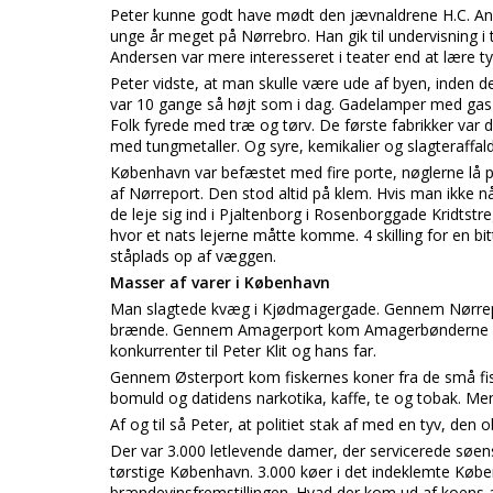
Peter kunne godt have mødt den jævnaldrene H.C. An
unge år meget på Nørrebro. Han gik til undervisning 
Andersen var mere interesseret i teater end at lære 
Peter vidste, at man skulle være ude af byen, inden d
var 10 gange så højt som i dag. Gadelamper med gas bl
Folk fyrede med træ og tørv. De første fabrikker var d
med tungmetaller. Og syre, kemikalier og slagteraffa
København var befæstet med fire porte, nøglerne lå
af Nørreport. Den stod altid på klem. Hvis man ikke nå
de leje sig ind i Pjaltenborg i Rosenborggade Kridtstr
hvor et nats lejerne måtte komme. 4 skilling for en bitt
ståplads op af væggen.
Masser af varer i København
Man slagtede kvæg i Kjødmagergade. Gennem Nørrepor
brænde. Gennem Amagerport kom Amagerbønderne me
konkurrenter til Peter Klit og hans far.
Gennem Østerport kom fiskernes koner fra de små fis
bomuld og datidens narkotika, kaffe, te og tobak. Men
Af og til så Peter, at politiet stak af med en tyv, den 
Der var 3.000 letlevende damer, der servicerede søen
tørstige København. 3.000 køer i det indeklemte Københ
brændevinsfremstillingen. Hvad der kom ud af koens 