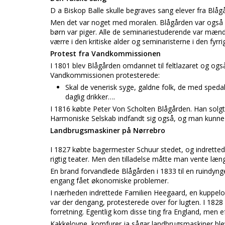
D a Biskop Balle skulle begraves sang elever fra Blåg
Men det var noget med moralen. Blågården var også åbn
børn var piger. Alle de seminariestuderende var mænd
værre i den kritiske alder og seminaristerne i den fyrrige
Protest fra Vandkommissionen
I 1801 blev Blågården omdannet til feltlazaret og også 
Vandkommissionen protesterede:
Skal de venerisk syge, galdne folk, de med sped
daglig drikker….
I 1816 købte Peter Von Scholten Blågården. Han solgt
Harmoniske Selskab indfandt sig også, og man kunne 
Landbrugsmaskiner på Nørrebro
I 1827 købte bagermester Schuur stedet, og indrettede 
rigtig teater. Men den tilladelse måtte man vente læn
En brand forvandlede Blågården i 1833 til en ruindyng
engang fået økonomiske problemer.
I nærheden indrettede Familien Heegaard, en kuppelov
var der dengang, protesterede over for lugten. I 1828 
forretning. Egentlig kom disse ting fra England, me
Kakkelovne, komfurer ja sågar landbrugsmaskiner blev 