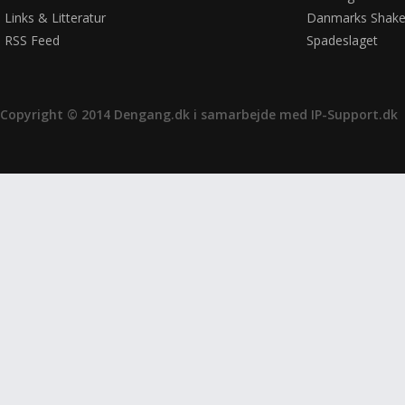
Links & Litteratur
Danmarks Shake
RSS Feed
Spadeslaget
Copyright © 2014 Dengang.dk i samarbejde med
IP-Support.dk