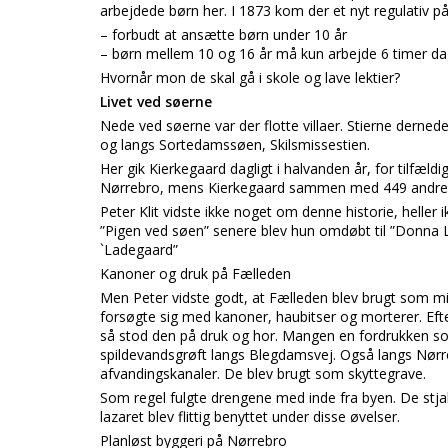
arbejdede børn her. I 1873 kom der et nyt regulativ på
– forbudt at ansætte børn under 10 år
– børn mellem 10 og 16 år må kun arbejde 6 timer dag
Hvornår mon de skal gå i skole og lave lektier?
Livet ved søerne
Nede ved søerne var der flotte villaer. Stierne derne
og langs Sortedamssøen, Skilsmissestien.
Her gik Kierkegaard dagligt i halvanden år, for tilfæ
Nørrebro, mens Kierkegaard sammen med 449 andre 
Peter Klit vidste ikke noget om denne historie, helle
”Pigen ved søen” senere blev hun omdøbt til ”Donna L
`Ladegaard”
Kanoner og druk på Fælleden
Men Peter vidste godt, at Fælleden blev brugt som 
forsøgte sig med kanoner, haubitser og morterer. Eft
så stod den på druk og hor. Mangen en fordrukken sol
spildevandsgrøft langs Blegdamsvej. Også langs Nørre
afvandingskanaler. De blev brugt som skyttegrave.
Som regel fulgte drengene med inde fra byen. De stjal
lazaret blev flittig benyttet under disse øvelser.
Planløst byggeri på Nørrebro