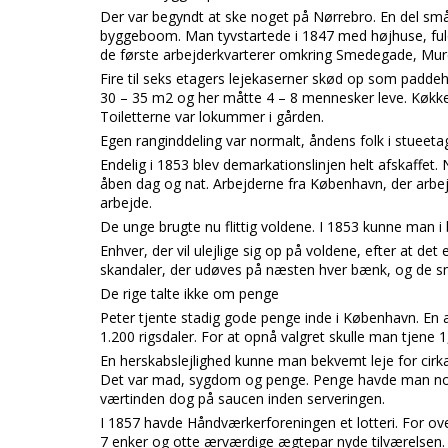
Der var begyndt at ske noget på Nørrebro. En del småh
byggeboom. Man tyvstartede i 1847 med højhuse, ful
de første arbejderkvarterer omkring Smedegade, Mu
Fire til seks etagers lejekaserner skød op som paddeh
30 – 35 m2 og her måtte 4 – 8 mennesker leve. Køkken
Toiletterne var lokummer i gården.
Egen ranginddeling var normalt, åndens folk i stueeta
Endelig i 1853 blev demarkationslinjen helt afskaffet
åben dag og nat. Arbejderne fra København, der arbej
arbejde.
De unge brugte nu flittig voldene. I 1853 kunne man i 
Enhver, der vil ulejlige sig op på voldene, efter at det
skandaler, der udøves på næsten hver bænk, og de sm
De rige talte ikke om penge
Peter tjente stadig gode penge inde i København. En
1.200 rigsdaler. For at opnå valgret skulle man tjene 1
En herskabslejlighed kunne man bekvemt leje for cirka 
Det var mad, sygdom og penge. Penge havde man nok a
værtinden dog på saucen inden serveringen.
I 1857 havde Håndværkerforeningen et lotteri. For ove
7 enker og otte ærværdige ægtepar nyde tilværelsen.