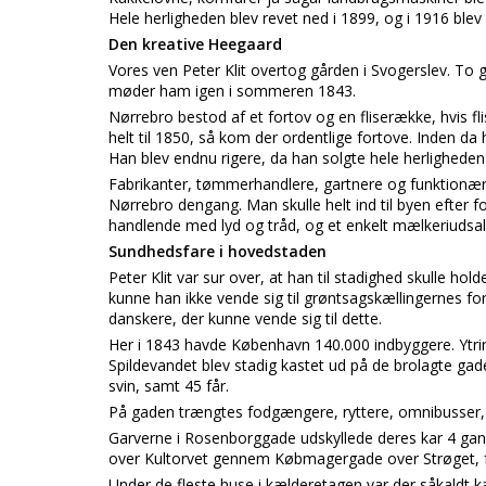
Hele herligheden blev revet ned i 1899, og i 1916 blev
Den kreative Heegaard
Vores ven Peter Klit overtog gården i Svogerslev. T
møder ham igen i sommeren 1843.
Nørrebro bestod af et fortov og en fliserække, hvis f
helt til 1850, så kom der ordentlige fortove. Inden d
Han blev endnu rigere, da han solgte hele herlighede
Fabrikanter, tømmerhandlere, gartnere og funktionær
Nørrebro dengang. Man skulle helt ind til byen efter
handlende med lyd og tråd, og et enkelt mælkeriudsal
Sundhedsfare i hovedstaden
Peter Klit var sur over, at han til stadighed skulle hol
kunne han ikke vende sig til grøntsagskællingernes fo
danskere, der kunne vende sig til dette.
Her i 1843 havde København 140.000 indbyggere. Ytri
Spildevandet blev stadig kastet ud på de brolagte gade
svin, samt 45 får.
På gaden trængtes fodgængere, ryttere, omnibusser,
Garverne i Rosenborggade udskyllede deres kar 4 gan
over Kultorvet gennem Købmagergade over Strøget, fo
Under de fleste huse i kælderetagen var der såkaldt 