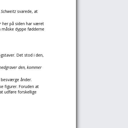
i
Schweitz
svarede, at
ør
her på siden har været
man måske dyppe fødderne
staver. Det stod i den,
r nedgraver den, kommer
t besværge ånder.
e figurer. Foruden at
at udføre forskellige