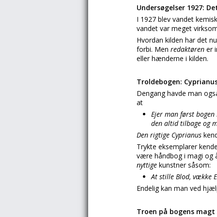
Undersøgelser 1927: Det
I 1927 blev vandet kemisk
vandet var meget virksom
Hvordan kilden har det nu
forbi. Men
redaktøren
er 
eller hænderne i kilden.
Troldebogen: Cyprianu
Dengang havde man også 
at
Ejer man først bogen
den altid tilbage og m
Den rigtige Cyprianus
kend
Trykte eksemplarer kendes
være håndbog i magi og 
nyttige
kunstner såsom:
At stille Blod, vække 
Endelig kan man ved hjæ
Troen på bogens magt 