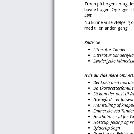
Troen på bogens magt le
havde bogen. Og kigger du
Løjt.
Nu kunne vi selvfølgelig 
med til en anden gang.
Kilde:
Se
Litteratur Tønder
Litteratur Sønderjyll
Sønderjyske Månedsskr
Hvis du vide mere om:
Art
Det kneb med moralen
Da skarpretterfamili
Så kom der post til 
Grøngård – et forsvun
Fremstilling af knapp
Emmerske ved Tønde
Hestholm – syd for T
Hostrup, Jejsing og P
Bylderup Sogn
Præsten fra Bylderup