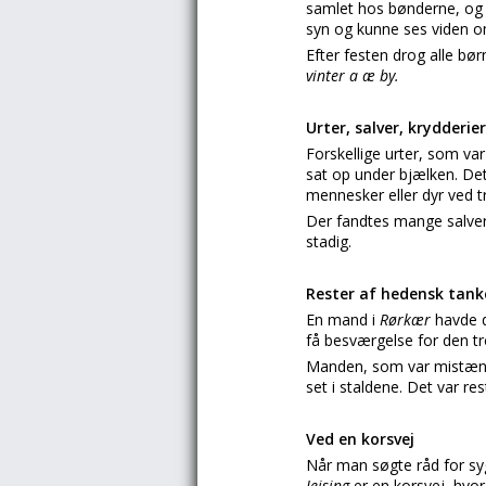
samlet hos bønderne, og s
syn og kunne ses viden o
Efter festen drog alle bør
vinter a æ by.
Urter, salver, krydderie
Forskellige urter, som va
sat op under bjælken. Det
mennesker eller dyr ved 
Der fandtes mange salver,
stadig.
Rester af hedensk tan
En mand i
Rørkær
havde d
få besværgelse for den t
Manden, som var mistænkt 
set i staldene. Det var r
Ved en korsvej
Når man søgte råd for sy
Jejsing
er en korsvej, hvo