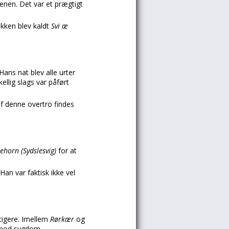
tenen. Det var et prægtigt
ikken blev kaldt
Svi æ
ans nat blev alle urter
ellig slags var påført
f denne overtro findes
lehorn (Sydslesvig)
for at
an var faktisk ikke vel
tigere. Imellem
Rørkær
og
d mod sygdom.