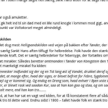
r også amuletter.
n
gik helt ind til sin død med en lille rund knogle i lommen mod gigt, an
spunkt var
Voltakorset
meget almindeligt.
skilden
r det dog mest
Helligvandskilden
ved vejen på bakken efter
Tønder,
der 
ærlig Sankt Hans aften tilflugt for helbredelse. Folk havde den stærke
ende kraft. Det er særlig helbredelser for febersyge, der fortælles om
t mirakler. Således beretter
amtmanden
i
Tønder von Königstein
den 1
 mærkeligt mirakel fra kilden:
nnesker indfundet sig der og en Tid lang øst af Vandet, drukket deraf 
ndet, at mange efter, hvad der siges, er blevet befriet for Febre, Sygdo
ejl og er kommet sig. Og endog en Dreng som, hvad enhver i Byen viste 
, er blevet rask ved saadan Kur, saa at han kan gaa og staa, og om s
talt mere, end han kan tro……..
, at han har sat en vagt ved kilden, for at få konstateret flere af så
tro til dette vand. Endnu sidst i 1800 – tallet havde folk en stærk tro 