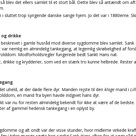
å blev det ellers samlet til et stort bål. Dette blev så antændt om af
m.
n i sluttet trop syngende danske sange hjem. Jo det var i 1880erne. Sk
r og drikke
r beskrevet i gamle husråd mod diverse sygdomme blev samlet. Sank H
 var nemlig en almindelig tankegang, at legemlig skrøbelighed af forsk
trolddom. Modforholdsregler fungerede bedt Sankt Hans nat.
 drikke og krydderier, som ved en stærk tro kunne helbrede. Rester a
kegang
et uheld, at der døde flere dyr. Manden rejste til den
kloge
mand i
Lil
rolddom, en mand fra byen havde indgivet hans dyr.
var nu for resten almindelig bekendt for ikke at være af de bedste. H
ester af gammel hedensk tankegang i en oplyst by.
gdomme og alt ondt var der visse stunder, hvor midlerne virkede kraf
r før i tiden mange søgte hen særlig Sank Hans aften for at søge rå