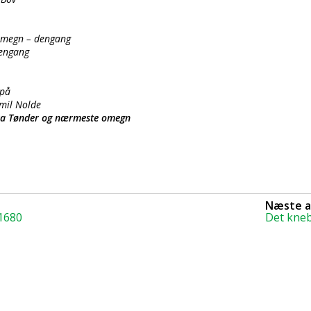
Omegn – dengang
dengang
 på
mil Nolde
r fra Tønder og nærmeste omegn
Næste a
1680
Det kneb