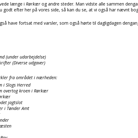
vede længe i
Rørkær
og andre steder. Man vidste alle sammen denga
 godt efter her på vores side, så kan du se, at vi også har nævnt bog
også have fortsat med varsler, som også hørte til dagligdagen dengang
and (under udarbejdelse)
ifter (Diverse udgaver)
ikler fra området i nærheden:
 i Slogs Herred
en overtog kroen i Rørkær
Rørkær
det jagtslot
er i Tønder Amt
r
ønder
ræsten
 Bov