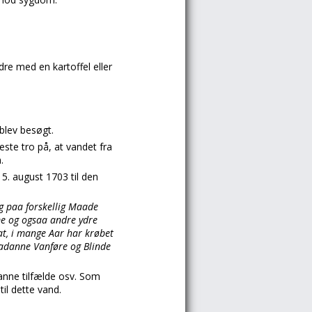
dre med en kartoffel eller
blev besøgt.
ste tro på, at vandet fra
.
5. august 1703 til den
og paa forskellig Maade
mme og ogsaa andre ydre
at, i mange Aar har krøbet
aadanne Vanføre og Blinde
danne tilfælde osv. Som
til dette vand.