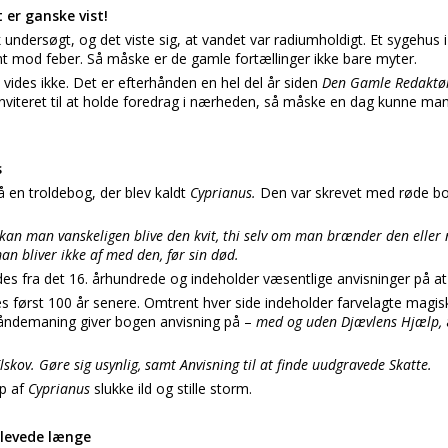
 er ganske vist!
 undersøgt, og det viste sig, at vandet var radiumholdigt. Et sygehus 
t mod feber. Så måske er de gamle fortællinger ikke bare myter.
 vides ikke. Det er efterhånden en hel del år siden
Den Gamle Redakt
inviteret til at holde foredrag i nærheden, så måske en dag kunne 
s
en troldebog, der blev kaldt
Cyprianus.
Den var skrevet med røde bog
 kan man vanskeligen blive den kvit, thi selv om man brænder den elle
an bliver ikke af med den, før sin død.
es fra det 16. århundrede og indeholder væsentlige anvisninger på a
 først 100 år senere. Omtrent hver side indeholder farvelagte magisk
åndemaning giver bogen anvisning på –
med og uden Djævlens Hjælp,
Elskov. Gøre sig usynlig, samt Anvisning til at finde uudgravede Skatte.
lp af
Cyprianus
slukke ild og stille storm.
levede længe