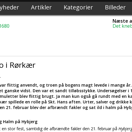
yheder
Artikler
Kategorier
Billeder
Næste a
1680
Det kneb
o i Rørkær
r
ar flittig anvendt, og troen på bogens magt levede i mange år.
 ganske vidst. Den var et sandt tilløbsstykke. Undersøgelser i 1
letter blev flittig brugt. Ja man kun også gå rundt med en kart
ær spillede en rolle på Skt. Hans aften. Urter, salver og drikke
en 21. februar blev der afbrændt fakler og sat ild i halm på Hyb
g Halm på Hybjerg
n stor fest, samtidig de afbrændte fakler den 21. februar på
Hybjer