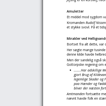
Amuletter
Et middel mod sygdom va
Kromanden
Rudolf Nisse
et stykke svovl. På et tid
Mirakler ved Helligvand
Bortset fra alt dette, va
Her søgte mange tusinde s
denne kilde havde helbred
Men der sandelig også ske
Gottorpske regering om et
……..Har adskillige Me
gjort Brug af Kildeva
legemlige Skader og F
paa Hænder og Fødder
bliver der næsten for
Amtmanden
fortsætte med
nævnt havde folk en stærk 