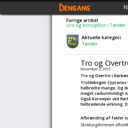
Dengang
N
Forrige artikel
Uro og korruption i Tønder 
Aktuelle kategori
Tønder
Tro og Overtr
November 3, 2015
Tro og Overtro i Rørkæ
Troldebogen Cypranos v
helbredte mange. Og det
meget radiumholdigt Amu
Også Korsvejen ved Rørk
helbredende virkning. D
Afbrænding af fakler o
Skoleungdommen afholdt e