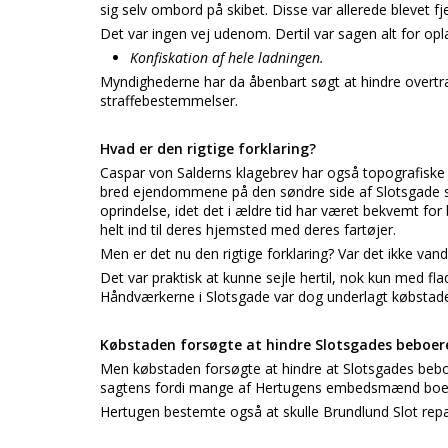
sig selv ombord på skibet. Disse var allerede blevet 
Det var ingen vej udenom. Dertil var sagen alt for opl
Konfiskation af hele ladningen.
Myndighederne har da åbenbart søgt at hindre overtr
straffebestemmelser.
Hvad er den rigtige forklaring?
Caspar von Salderns klagebrev har også topografiske in
bred ejendommene på den søndre side af Slotsgade st
oprindelse, idet det i ældre tid har været bekvemt for
helt ind til deres hjemsted med deres fartøjer.
Men er det nu den rigtige forklaring? Var det ikke van
Det var praktisk at kunne sejle hertil, nok kun med f
Håndværkerne i Slotsgade var dog underlagt købstaden
Købstaden forsøgte at hindre Slotsgades beboere
Men købstaden forsøgte at hindre at Slotsgades bebo
sagtens fordi mange af Hertugens embedsmænd boed
Hertugen bestemte også at skulle Brundlund Slot repa