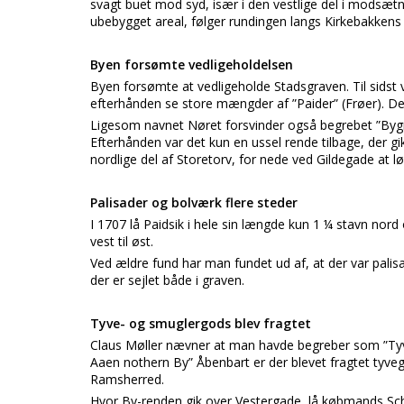
svagt buet mod syd, især i den vestlige del i modsætni
ubebygget areal, følger rundingen langs Kirkebakkens fo
Byen forsømte vedligeholdelsen
Byen forsømte at vedligeholde Stadsgraven. Til sidst
efterhånden se store mængder af ”Paider” (Frøer). De
Ligesom navnet Nøret forsvinder også begrebet ”Bygr
Efterhånden var det kun en ussel rende tilbage, der gik
nordlige del af Storetorv, for nede ved Gildegade at løbe
Palisader og bolværk flere steder
I 1707 lå Paidsik i hele sin længde kun 1 ¼ stavn nor
vest til øst.
Ved ældre fund har man fundet ud af, at der var pal
der er sejlet både i graven.
Tyve- og smuglergods blev fragtet
Claus Møller nævner at man havde begreber som ”Tyvkj
Aaen nothern By” Åbenbart er der blevet fragtet tyvegod
Ramsherred.
Hvor By-renden gik over Vestergade, lå købmands Sch