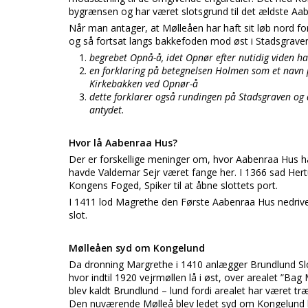
bygrænsen og har været slotsgrund til det ældste Aab
Når man antager, at Mølleåen har haft sit løb nord f
og så fortsat langs bakkefoden mod øst i Stadsgrave
begrebet Opnå-å, idet Opnør efter nutidig viden ha
en forklaring på betegnelsen Holmen som et navn på 
Kirkebakken ved Opnør-å
dette forklarer også rundingen på Stadsgraven og
antydet.
Hvor lå Aabenraa Hus?
Der er forskellige meninger om, hvor Aabenraa Hus ha
havde Valdemar Sejr været fange her. I 1366 sad Hertu
Kongens Foged, Spiker til at åbne slottets port.
I 1411 lod Magrethe den Første Aabenraa Hus nedrive. 
slot.
Mølleåen syd om Kongelund
Da dronning Margrethe i 1410 anlægger Brundlund Slo
hvor indtil 1920 vejrmøllen lå i øst, over arealet ”Ba
blev kaldt Brundlund – lund fordi arealet har været t
Den nuværende Mølleå blev ledet syd om Kongelund hø