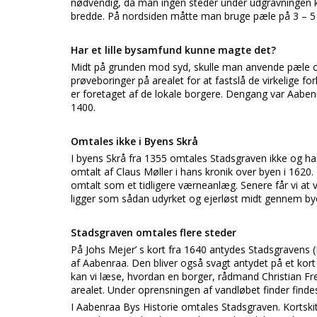
nødvendig, da man ingen steder under udgravningen 
bredde. På nordsiden måtte man bruge pæle på 3 – 5
Har et lille bysamfund kunne magte det?
Midt på grunden mod syd, skulle man anvende pæle op
prøveboringer på arealet for at fastslå de virkelige 
er foretaget af de lokale borgere. Dengang var Aabenr
1400.
Omtales ikke i Byens Skrå
I byens Skrå fra 1355 omtales Stadsgraven ikke og har
omtalt af Claus Møller i hans kronik over byen i 1620
omtalt som et tidligere værneanlæg. Senere får vi at v
ligger som sådan udyrket og ejerløst midt gennem by
Stadsgraven omtales flere steder
På Johs Mejer’ s kort fra 1640 antydes Stadsgravens (
af Aabenraa. Den bliver også svagt antydet på et kort 
kan vi læse, hvordan en borger, rådmand Christian Fr
arealet. Under oprensningen af vandløbet finder find
I Aabenraa Bys Historie omtales Stadsgraven. Kortskit