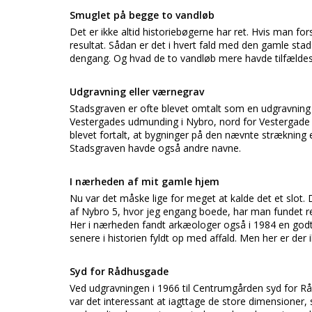
Smuglet på begge to vandløb
Det er ikke altid historiebøgerne har ret. Hvis man f
resultat. Sådan er det i hvert fald med den gamle sta
dengang. Og hvad de to vandløb mere havde tilfældes 
Udgravning eller værnegrav
Stadsgraven er ofte blevet omtalt som en udgravning 
Vestergades udmunding i Nybro, nord for Vestergade ov
blevet fortalt, at bygninger på den nævnte strækning er 
Stadsgraven havde også andre navne.
I nærheden af mit gamle hjem
Nu var det måske lige for meget at kalde det et slot.
af Nybro 5, hvor jeg engang boede, har man fundet res
Her i nærheden fandt arkæologer også i 1984 en godt
senere i historien fyldt op med affald. Men her er der 
Syd for Rådhusgade
Ved udgravningen i 1966 til Centrumgården syd for Rå
var det interessant at iagttage de store dimensioner,