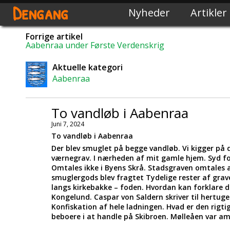
Dengang
Nyheder
Artikler
Forrige artikel
Aabenraa under Første Verdenskrig
Aktuelle kategori
Aabenraa
To vandløb i Aabenraa
Juni 7, 2024
To vandløb i Aabenraa
Der blev smuglet på begge vandløb. Vi kigger på
værnegrav. I nærheden af mit gamle hjem. Syd f
Omtales ikke i Byens Skrå. Stadsgraven omtales 
smuglergods blev fragtet Tydelige rester af grav
langs kirkebakke – foden. Hvordan kan forklare d
Kongelund. Caspar von Saldern skriver til hertug
Konfiskation af hele ladningen. Hvad er den rigt
beboere i at handle på Skibroen. Mølleåen var 