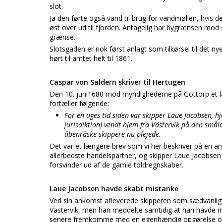
slot.
Ja den førte også vand til brug for vandmøllen, hvis d
øst over ud til fjorden. Antagelig har bygrænsen mod 
grænse.
Slotsgaden er nok først anlagt som tilkørsel til det n
hørt til amtet helt til 1861.
Caspar von Saldern skriver til Hertugen
Den 10. juni1680 mod myndighederne på Gottorp et lan
fortæller følgende:
For en uges tid siden var skipper Laue Jacobsen
jurisdiktion) vendt hjem fra Västervik på den sm
åbenråske skippere nu plejede.
Det var et længere brev som vi her beskriver på en a
allerbedste handelspartner, og skipper Laue Jacobsen to
forsvinder ud af de gamle toldregnskaber.
Laue Jacobsen havde skabt mistanke
Ved sin ankomst afleverede skipperen som sædvanligt
Västervik, men han meddelte samtidig at han havde me
senere fremkomme med en egenhændig opgørelse over