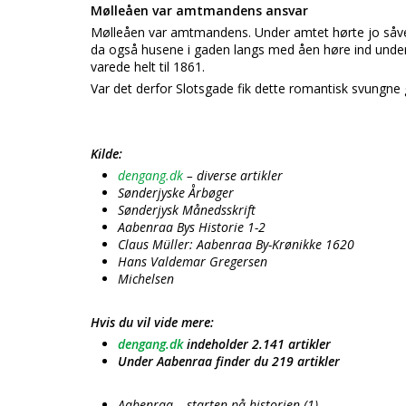
Mølleåen var amtmandens ansvar
Mølleåen var amtmandens. Under amtet hørte jo såvel
da også husene i gaden langs med åen høre ind under
varede helt til 1861.
Var det derfor Slotsgade fik dette romantisk svungne
Kilde:
dengang.dk
– diverse artikler
Sønderjyske Årbøger
Sønderjysk Månedsskrift
Aabenraa Bys Historie 1-2
Claus Müller: Aabenraa By-Krønikke 1620
Hans Valdemar Gregersen
Michelsen
Hvis du vil vide mere:
dengang.dk
indeholder 2.141 artikler
Under Aabenraa finder du 219 artikler
Aabenraa – starten på historien (1)