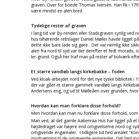
graven. Over for boede Thomas Iversen. Han fik i 1795 
være mindst en alen bred.
Tydelige rester af graven
I lang tid var By-renden eller Stadsgraven synlig ved 
hus tilhørende rebslager Daniel Møller havde ligget på
dette ikke bare lade sig gøre. Det var nemlig ikke sik
alen fra nord til syd var der derefter et fedt morads,
ler-grund. Også her traf man på rester af bolværk ef
Et større vandløb langs kirkebakke – foden
Ved kloak-arbejdet nord for det nye tyske bibliotek i
der var gået et større gammelt vandløb langs Kirkeb
Andersens eng, og ud til Mølleåen over grunden, hvor
Hvordan kan man forklare disse forhold?
Men hvordan kan man nu forklare disse forhold, som 
Man ved, at det gamle Aabenraa Hus har ligget på et h
højdedraget var højere end omgivelserne nord og syd 
omgivende engarealer. I tidligere tid hed arealet ”Kon
modsætning til de omgivende engarealer. Det hed Kong