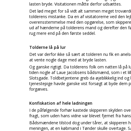
lasten bryde. Visitationen måtte derfor udsættes.
Det lød meget for så vidt alt sammen meget troværdig
tolderens mistanke. Da en af visitatorerne ved den lej
overensstemmelse med den opgørelse, som skippere
ud af hænderne på tolderens mand og derefter den føl
rug mere end på den første seddel.
Tolderne lå på lur
Det var derfor ikke så sært at tolderen nu fik en anels
at vente nogle dage med at bryde lasten.
Og ganske rigtigt. Da tolderens folk om natten lå på 
tiden nogle af Laue Jacobsens bådsmænd, som i et lille
Slotsgade. Toldbetjentene greb da øjeblikkelig ind o
tjenestepige havde ganske vist forsøgt at byde dem p
forgæves.
Konfiskation af hele ladningen
I de påfølgende forhør kastede skipperen skylden ov
fragt, som uden hans vidne var blevet fjernet fra hans
Bådsmændene tilstod dog under tårer, at skipperen 
meningen, at en købmand i Tønder skulle overtage. Sam