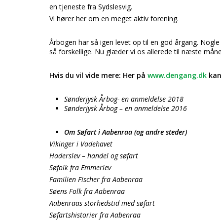
en tjeneste fra Sydslesvig.
Vi hører her om en meget aktiv forening.
Årbogen har så igen levet op til en god årgang. Nogle
så forskellige. Nu glæder vi os allerede til næste mån
Hvis du vil vide mere: Her på
www.dengang.dk
kan
Sønderjysk Årbog- en anmeldelse 2018
Sønderjysk Årbog – en anmeldelse 2016
Om Søfart i Aabenraa (og andre steder)
Vikinger i Vadehavet
Haderslev – handel og søfart
Søfolk fra Emmerlev
Familien Fischer fra Aabenraa
Søens Folk fra Aabenraa
Aabenraas storhedstid med søfart
Søfartshistorier fra Aabenraa