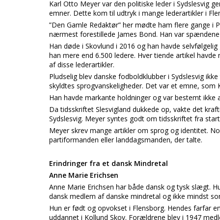
Karl Otto Meyer var den politiske leder i Sydslesvig ge
emner. Dette kom til udtryk i mange lederartikler i Fl
”Den Gamle Redaktør” her mødte ham flere gange i P
nærmest forestillede James Bond. Han var spændene 
Han døde i Skovlund i 2016 og han havde selvfølgelig
han mere end 6.500 ledere. Hver tiende artikel havde
af disse lederartikler.
Pludselig blev danske fodboldklubber i Sydslesvig ikk
skyldtes sprogvanskeligheder. Det var et emne, som K
Han havde markante holdninger og var bestemt ikke alt
Da tidsskriftet Slesvigland dukkede op, vakte det kraft
Sydslesvig. Meyer syntes godt om tidsskriftet fra sta
Meyer skrev mange artikler om sprog og identitet. Nog
partiformanden eller landdagsmanden, der talte.
Erindringer fra et dansk Mindretal
Anne Marie Erichsen
Anne Marie Erichsen har både dansk og tysk slægt. H
dansk medlem af danske mindretal og ikke mindst so
Hun er født og opvokset i Flensborg. Hendes farfar en
uddannet i Kollund Skov. Forældrene blev i 1947 med