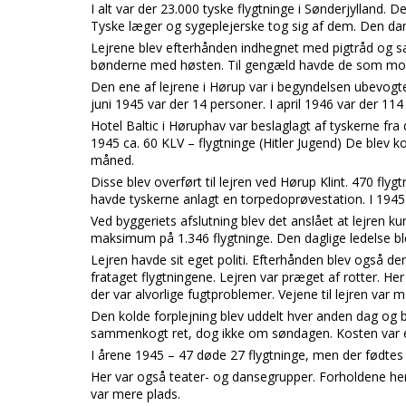
I alt var der 23.000 tyske flygtninge i Sønderjylland.
Tyske læger og sygeplejerske tog sig af dem. Den dan
Lejrene blev efterhånden indhegnet med pigtråd og s
bønderne med høsten. Til gengæld havde de som mo
Den ene af lejrene i Hørup var i begyndelsen ubevog
juni 1945 var der 14 personer. I april 1946 var der 114
Hotel Baltic i Høruphav var beslaglagt af tyskerne fra
1945 ca. 60 KLV – flygtninge (Hitler Jugend) De blev
måned.
Disse blev overført til lejren ved Hørup Klint. 470 flygt
havde tyskerne anlagt en torpedoprøvestation. I 194
Ved byggeriets afslutning blev det anslået at lejren k
maksimum på 1.346 flygtninge. Den daglige ledelse ble
Lejren havde sit eget politi. Efterhånden blev også de
frataget flygtningene. Lejren var præget af rotter. 
der var alvorlige fugtproblemer. Vejene til lejren var m
Den kolde forplejning blev uddelt hver anden dag og 
sammenkogt ret, dog ikke om søndagen. Kosten var 
I årene 1945 – 47 døde 27 flygtninge, men der fødtes 
Her var også teater- og dansegrupper. Forholdene her
var mere plads.