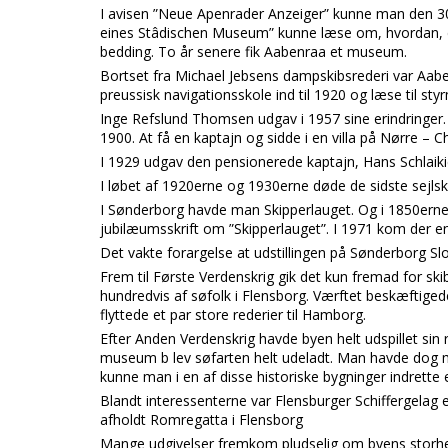
I avisen ”Neue Apenrader Anzeiger” kunne man den 3
eines Stâdischen Museum” kunne læse om, hvordan, de
bedding. To år senere fik Aabenraa et museum.
Bortset fra Michael Jebsens dampskibsrederi var Aab
preussisk navigationsskole ind til 1920 og læse til s
Inge Refslund Thomsen udgav i 1957 sine erindringer
1900. At få en kaptajn og sidde i en villa på Nørre –
I 1929 udgav den pensionerede kaptajn, Hans Schlaiki
I løbet af 1920erne og 1930erne døde de sidste sejlsk
I Sønderborg havde man Skipperlauget. Og i 1850erne 
jubilæumsskrift om ”Skipperlauget”. I 1971 kom der end
Det vakte forargelse at udstillingen på Sønderborg Slot
Frem til Første Verdenskrig gik det kun fremad for sk
hundredvis af søfolk i Flensborg. Værftet beskæftig
flyttede et par store rederier til Hamborg.
Efter Anden Verdenskrig havde byen helt udspillet sin 
museum b lev søfarten helt udeladt. Man havde dog m
kunne man i en af disse historiske bygninger indrett
Blandt interessenterne var Flensburger Schiffergelag e.V
afholdt Romregatta i Flensborg
Mange udgivelser fremkom pludselig om byens storhe