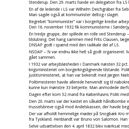
Stenderup. Den 29. marts havde en delegation fra LS
En af de ledende i LS var Wilhelm Deichgräber fra Sebbe
Man sagde også at kommunister deltog i slaget.
Begrebet ”kommunister” var i borgerlige kredse arbe
Den 16. november 1932 fik kommunisterne i Sønderjy
En tredje gruppe, der spillede en rolle ved Stenderu
tilslutning. Det hang sammen med Frits Clausen, læge 
DNSAP godt i spænd med den radikale del af LS.
NSDAP – N var endnu ikke helt så godt organiseret. Me
gået sammen.
I 1932 var arbejdsløsheden i Danmark næsten 32 pct. P
krigsministeriet om borgerkrigslignende tilstande. Poli
Justitsministeriet, at han var bekendt med Jørgen Nie
Politimesteren havde allerede henvendt sig til nabo
kunne kun mønstre 33 betjente. Man anmodede derfor
Dagen efter kom 52 mand fra Københavns Politi med
Den 20. marts var der kastet en såkaldt håndbombe in
trusselsbreve også mod Andelskassen, der havde begær
Der var afholdt hemmelige møder på Snogbæk Kro me
fra Tyskland. Heriblandt var Bruno von Salomon. Han 
Selve udsættelsen den 4. april 1832 blev iværksat med