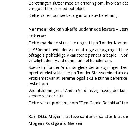
Beretningen slutter med en erindring om, hvordan det v
var godt tilfreds med opholdet.
Dette var en udmærket og informativ beretning.
Når man ikke kan skaffe uddannede lærere – Lære
Erik Nørr
Dette mærkede vi nu ikke noget til på Tønder Komm
I 1930erne havde det været utallige ansøgninger til
påtage sig tilfældige vikariater og andet arbejde. Hv
virkeligheden. Hvad denne artikel handler om.
Specielt i Tønder Amt manglede der ansøgninger. Derfo
oprettet ekstra klasser på Tønder Statsseminarium og
Problemet var at lærerne også skulle kunne beherske n
tyske børn.
Ved afslutningen af Anden Verdenskrig havde det kun v
senere var der 390.
Dette var et problem, som ”Den Gamle Redaktør” ikke 
Karl Otto Meyer – at leve så dansk så stærk at d
Mogens Rostgaard Nielsen