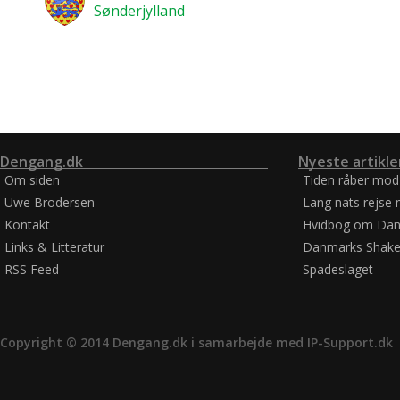
Sønderjylland
Dengang.dk
Nyeste artikle
Om siden
Tiden råber mod
Uwe Brodersen
Lang nats rejse 
Kontakt
Hvidbog om Dan
Links & Litteratur
Danmarks Shake
RSS Feed
Spadeslaget
Copyright © 2014 Dengang.dk i samarbejde med
IP-Support.dk