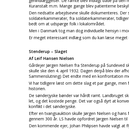
genindlæggelser. De ramte blev indlagt både på den m
Kuranstalt m.m. Mange gange blev patienterne beskyldt 
Den nedsatte arbejdsevne skulle dokumenteres. Der s
soldaterkammerater, fra soldaterkammerater, tidliger
bedt om at udspørge folk i lokalområdet.
Men i Danmark tog man dog individuelle hensyn i mod
Er meget interessant indlæg som du kan læse meget 
Stenderup – Slaget
Af Leif Hansen Nielsen
Gårdejer Jørgen Nielsen fra Stenderup på Sundeved sk
skulle ske den 4. april 1932. Dagen derpå blev der afh
Sammenslutning) Det endte med en konfrontation me
Vi har tidligere læst om dette slag et par gange, men
historien.
De sønderjyske bønder var hårdt ramt. Landbruget skul
let, og det kostede penge. Det var også dyrt at konve
konflikt i det sønderjyske.
Efter en tvangsauktion skulle Jørgen Nielsen og hans f
gennem 300 år. LS havde opfordret Jørgen Nielsen til a
Den kommende ejer, Johan Philipsen havde valgt at fly