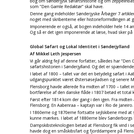
bog om sønderjysk søfartshistorie og om zeppelinbasen 
som ”Den Gamle Redaktør” skal have.
Denne gang indeholder Sønderjyske Årbøger 7 artikler. 
noget med skribenterne eller historieformidlingen at g
Imponerende er også, at bogen indeholder hele 14 an
Og så er det igen imponerende at læse, hvad sker på d
Global Søfart og Lokal Identitet i Sønderjylland
Af Mikkel Leth Jespersen
Vi går aldrig fejl af denne forfatter, således har ”De
søfartshistorien i Sønderjylland. Og det er spændende
I løbet af 1800 – tallet var det en betydelig søfart i 
udgangspunktet været Østersøsejladsen og senere Mi
Flensborg havde allerede fra midten af 1700 – tallet 
bortførelse af den danske flåde i 1807 betød et total 
Først efter 1814 kom der gang i den igen. Fra midten 
Flensborg. En Aabenraa – kaptajn var i Rio de Janeiro
I 1860erne og 1870erne fortsatte sejlskibene med at 
kunne mærkes. I løbet af 1880erne blev Sønderborgs b
Dampskibsteknologien betød at Flensborg fik vind i sej
havde dog en småskibsfart og fjorddampere på Flens