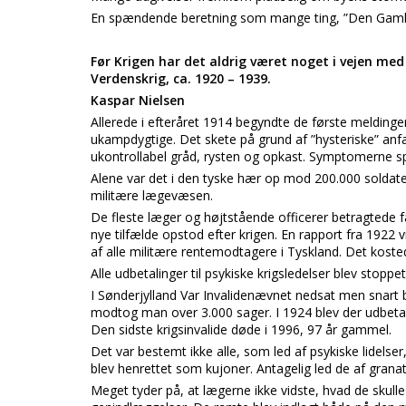
En spændende beretning som mange ting, ”Den Gamle 
Før Krigen har det aldrig været noget i vejen med 
Verdenskrig, ca. 1920 – 1939.
Kaspar Nielsen
Allerede i efteråret 1914 begyndte de første meldinger
ukampdygtige. Det skete på grund af ”hysteriske” anfal
ukontrollabel gråd, rysten og opkast. Symptomerne sp
Alene var det i den tyske hær op mod 200.000 soldater 
militære lægevæsen.
De fleste læger og højtstående officerer betragted
nye tilfælde opstod efter krigen. En rapport fra 1922 
af alle militære rentemodtagere i Tyskland. Det kosted
Alle udbetalinger til psykiske krigsledelser blev stoppet
I Sønderjylland Var Invalidenævnet nedsat men snart b
modtog man over 3.000 sager. I 1924 blev der udbetalt 
Den sidste krigsinvalide døde i 1996, 97 år gammel.
Det var bestemt ikke alle, som led af psykiske lidelser
blev henrettet som kujoner. Antagelig led de af gra
Meget tyder på, at lægerne ikke vidste, hvad de skulle