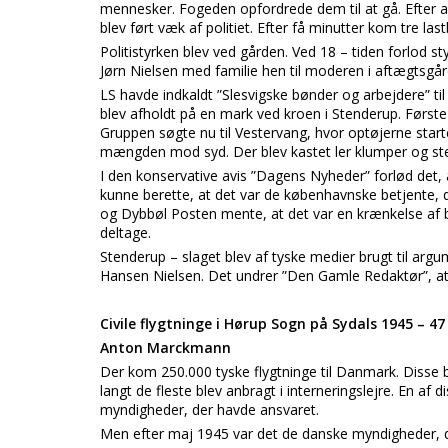
mennesker. Fogeden opfordrede dem til at gå. Efter a
blev ført væk af politiet. Efter få minutter kom tre las
Politistyrken blev ved gården. Ved 18 – tiden forlod st
Jørn Nielsen med familie hen til moderen i aftægtsgå
LS havde indkaldt ”Slesvigske bønder og arbejdere” ti
blev afholdt på en mark ved kroen i Stenderup. Første 
Gruppen søgte nu til Vestervang, hvor optøjerne star
mængden mod syd. Der blev kastet ler klumper og sten 
I den konservative avis ”Dagens Nyheder” forlød det,
kunne berette, at det var de københavnske betjente,
og Dybbøl Posten mente, at det var en krænkelse af 
deltage.
Stenderup – slaget blev af tyske medier brugt til arg
Hansen Nielsen. Det undrer ”Den Gamle Redaktør”, at 
Civile flygtninge i Hørup Sogn på Sydals 1945 – 47
Anton Marckmann
Der kom 250.000 tyske flygtninge til Danmark. Disse 
langt de fleste blev anbragt i interneringslejre. En af di
myndigheder, der havde ansvaret.
Men efter maj 1945 var det de danske myndigheder, de