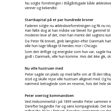
Nu solgte forretningen i Blågårdsgade både æbleskiv
venner og bekendte.
Startkapital på et par hundrede kroner
Faderen solgte nu æbleskiveforretningen og fik nu nog
Han følte dog at han måske var blevet for gammel til d
moderen leve af det, men han mente det sagtens kunn
Da Peter fik brevet, greb længslen efter Danmark ham.
ville hun tage tilbage til hendes mor i Chicago.
Som den driftige og energiske som hun var, sagde hun,
godt i Danmark, ville hun komme. Hvis det ikke gik, sk
Nu ville hustruen med
Peter sagde sin plads op med løfte om at få den tilba
stod og skulle rejse ville hustruen alligevel med. Og
nærmest betragtede som en reserve, hvis det hele sku
Peter overtog kommandoen
Ved midsommertid i juli 1899 vendte Peter sammen med
Derefter begyndte Far og søns kompagniskab. Det begy
indbetalte 30 kr. i firmaet. Foruden varelageret var d