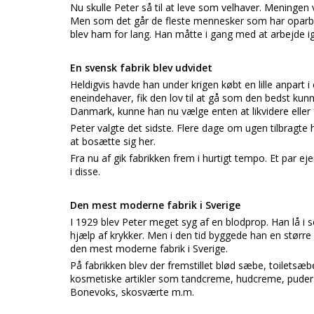
Nu skulle Peter så til at leve som velhaver. Meningen
Men som det går de fleste mennesker som har oparbejd
blev ham for lang. Han måtte i gang med at arbejde i
En svensk fabrik blev udvidet
Heldigvis havde han under krigen købt en lille anpart 
eneindehaver, fik den lov til at gå som den bedst kunn
Danmark, kunne han nu vælge enten at likvidere eller 
Peter valgte det sidste. Flere dage om ugen tilbragt
at bosætte sig her.
Fra nu af gik fabrikken frem i hurtigt tempo. Et par e
i disse.
Den mest moderne fabrik i Sverige
I 1929 blev Peter meget syg af en blodprop. Han lå i
hjælp af krykker. Men i den tid byggede han en større
den mest moderne fabrik i Sverige.
På fabrikken blev der fremstillet blød sæbe, toiletsæb
kosmetiske artikler som tandcreme, hudcreme, puder og
Bonevoks, skosværte m.m.