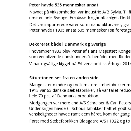
Peter havde 535 mennesker ansat
Navnet på virksomheden var Industrie A/B Sylvia. Til f
næsten hele Sverige. Fra disse forgår alt salget. Derti
Det var importerede varer som manufakturvarer, gramm
Peter havde i 1935 ansat 535 mennesker i sit foreta
Dekoreret både i Danmark og Sverige
I november 1933 blev Peter af Hans Majestæt Kongen 
som vedblivende dansk undersåt benådet med Ridder
Vi har også lige kigget på Erhvervspolitisk Årbog i 20
Situationen set fra en anden side
Mange især mindre og mellemstore sæbefabrikker måtte 
1913 var 63 danske sæbefabrikker, så var tallet reduce
hele 70 pct. af Danmarks produktion.
Modgangen var mere end A/S Schreiber & Carl Peterse
Under krigen havde C. Schous fabrikker haft et godt 
vanskeligheder havde ramt dem hårdt, kom der gang i
Først med Sæbefabrikken Blaagaard A/S i 1922 og to 