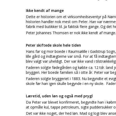
Ikke kendt af mange
Dette er historien om et virksomhedseventyr på Nørre
historien handler nok mest om Peter. Han var nærmest
fabrik med butikker til. Ja faktisk flere gange. Og de
Peter Johannes Thomsen er nok ikke kendt af mange.
Peter skiftede skole hele tiden
Hans far og mor boede i Raumsølille i Gadstrup Sogn,
lille gård og indtægterne var små. For at få indtægter
blev valgt var uheldigt. Der var ikke vand i tilstrække
Faderen solgte fødegården og købte ca. 12 tdr. land 
bryggeri. Her boede familien så i otte år. Peter var be
Faderen solgte bryggeriet i 1883. Nu begyndte et evigt
skole før han igen skulle begynde i en ny skole. Fade
Læretid, uden løn og også med prygl
Da Peter var blevet konfirmeret, begyndte han i køb
at opmåle kul, tappe petroleum, sigte puddersukker og
Det var ikke noget, der hed løn. Mad og logi blev anse