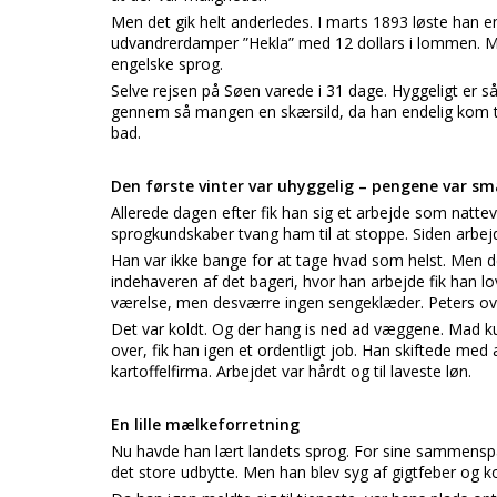
Men det gik helt anderledes. I marts 1893 løste han e
udvandrerdamper ”Hekla” med 12 dollars i lommen. Men
engelske sprog.
Selve rejsen på Søen varede i 31 dage. Hyggeligt er såd
gennem så mangen en skærsild, da han endelig kom til
bad.
Den første vinter var uhyggelig – pengene var sm
Allerede dagen efter fik han sig et arbejde som natte
sprogkundskaber tvang ham til at stoppe. Siden arbej
Han var ikke bange for at tage hvad som helst. Men d
indehaveren af det bageri, hvor han arbejde fik han lov
værelse, men desværre ingen sengeklæder. Peters ov
Det var koldt. Og der hang is ned ad væggene. Mad kun
over, fik han igen et ordentligt job. Han skiftede med 
kartoffelfirma. Arbejdet var hårdt og til laveste løn.
En lille mælkeforretning
Nu havde han lært landets sprog. For sine sammenspa
det store udbytte. Men han blev syg af gigtfeber og