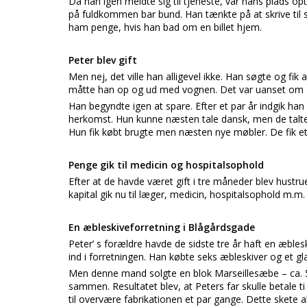
Da han igen meldte sig til tjeneste, var hans plads o
på fuldkommen bar bund. Han tænkte på at skrive til s
ham penge, hvis han bad om en billet hjem.
Peter blev gift
Men nej, det ville han alligevel ikke. Han søgte og f
måtte han op og ud med vognen. Det var uanset om der
Han begyndte igen at spare. Efter et par år indgik h
herkomst. Hun kunne næsten tale dansk, men de talte
Hun fik købt brugte men næsten nye møbler. De fik e
Penge gik til medicin og hospitalsophold
Efter at de havde været gift i tre måneder blev hustr
kapital gik nu til læger, medicin, hospitalsophold m.m.
En æbleskiveforretning i Blågårdsgade
Peter’ s forældre havde de sidste tre år haft en æbl
ind i forretningen. Han købte seks æbleskiver og et 
Men denne mand solgte en blok Marseillesæbe – ca. 5
sammen. Resultatet blev, at Peters far skulle betale t
til overvære fabrikationen et par gange. Dette skete al