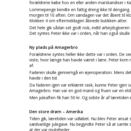
forældrene købe hos en eller anden marskandiser i Køb
Lommepenge kendte en fattig dreng ikke til dengang. F
morgen til 10 aften. Om søndagen var det åbent til kl
Klokken 4 om eftermiddagen åbnede butikken atter.
Det hele gik sådan set godt nok, indtil arbejdsgiver
Det syntes Peter ikke var i orden, når han også skulle
Ny plads på Amagerbro
Forældrene syntes heller ikke dette var i orden. De s
viste, hvor længe han havde været i lære. Peter kom nu
af.
Faderen skulle gennemgå en øjenoperation. Mens dette 
havde i den tid.
Da faderen igen var erklæret rask, kunne Peter igen
Amagerbro. Han var en god mand og fruen var en elskvæ
Men juleaften fik han 50 kr. Og sidste år af læretiden
Den store drøm – Amerika
Tiden gik, læretiden var udløbet. Nu blev Peter ansat 
sædvanlige julegave. Nu begyndte Peter så at samle 
at der var muligheder.