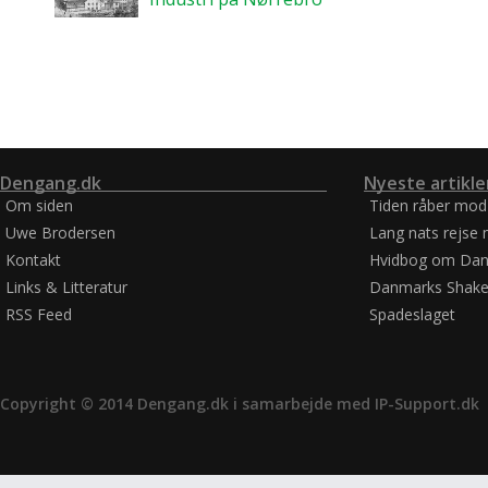
Dengang.dk
Nyeste artikle
Om siden
Tiden råber mod
Uwe Brodersen
Lang nats rejse 
Kontakt
Hvidbog om Dan
Links & Litteratur
Danmarks Shake
RSS Feed
Spadeslaget
Copyright © 2014 Dengang.dk i samarbejde med
IP-Support.dk