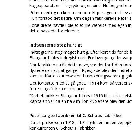
kogeapparat, en lille gryde og en pind. Nu begyndte ar
Peter overtog nu kommandoen. Et par agenter blev an
Hun forstod det bedre. Om dagen fabrikerede Peter sæ
Forældrene havde udlejet et lille værelse med egen in
dette passede forældrene.
Indtægterne steg hurtigt
Indtægterne steg meget hurtig. Efter kort tids forløb b
Blaagaard” blev indregistreret. For hver gang der var p
Når fabrikken nu fik dette navn, var det fordi den første
flyttede den et pat gange. I Ryesgade blev den indret
samt indførte skurebørster, husholdningsvarer og gala
Det fortsatte med at gå godt. I 1914 kom så verden
forretningsfolk store chancer.
”Sæbefabrikken Blaagaard” blev i 1916 til et akties
Kapitalen var da en halv million kr. Senere blev den udv
Peter solgte fabrikken til C. Schous fabrikker
Da alt på Børsen i 1918 – 1919 gik den anden vej opkø
konkurrenten C. Schou’ s Fabrikker.