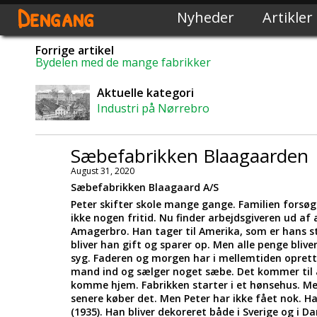
Dengang
Nyheder
Artikler
Forrige artikel
Bydelen med de mange fabrikker
Aktuelle kategori
Industri på Nørrebro
Sæbefabrikken Blaagaarden
August 31, 2020
Sæbefabrikken Blaagaard A/S
Peter skifter skole mange gange. Familien forsø
ikke nogen fritid. Nu finder arbejdsgiveren ud af a
Amagerbro. Han tager til Amerika, som er hans s
bliver han gift og sparer op. Men alle penge bliver
syg. Faderen og morgen har i mellemtiden opret
mand ind og sælger noget sæbe. Det kommer til a
komme hjem. Fabrikken starter i et hønsehus. Me
senere køber det. Men Peter har ikke fået nok. Ha
(1935). Han bliver dekoreret både i Sverige og i D