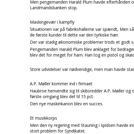
Men pengemanden
Harald Plum
havde efterhånden op
Landmandsbanken
stop.
Maskingevær i kampfly
Situationen var på fabrikshallerne var spændt, Men så
de første kunder til dette var den tyrkiske hær.
Der var stadig økonomiske problemer trods et godt sal
Pengemanden
Harald Plum
blev anklaget for bedrag
blev det for meget for ham. Han tog en pistol og skød 
Store udvidelser var nødvendige, men man havde stadig
A.P. Møller kommer ind i firmaet
Haubroe
henvendte sig til skibsredder
A.P. Møller
og o
første omgang blev det til 15 pct.
Den nye maskinkanon blev en succes.
Et musikkorps
Men den ny regering med
Stauning
i spidsen havde in
stort problem for
Syndikatet.