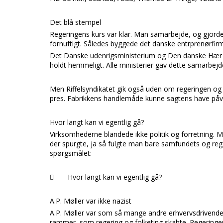
Det blå stempel
Regeringens kurs var klar. Man samarbejde, og gjorde
fornuftigt. Således byggede det danske entrprenørfi
Det Danske udenrigsministerium
og
Den danske Hæ
holdt hemmeligt. Alle ministerier gav dette samarbejd
Men
Riffelsyndikatet
gik også uden om regeringen og f
pres. Fabrikkens handlemåde kunne sagtens have påvi
Hvor langt kan vi egentlig gå?
Virksomhederne blandede ikke politik og forretning. M
der spurgte, ja så fulgte man bare samfundets og rege
spørgsmålet:

Hvor langt kan vi egentlig gå?
A.P. Møller var ikke nazist
A.P. Møller
var som så mange andre erhvervsdrivende 
rammer, som regering og folketing skabte. Regeringe