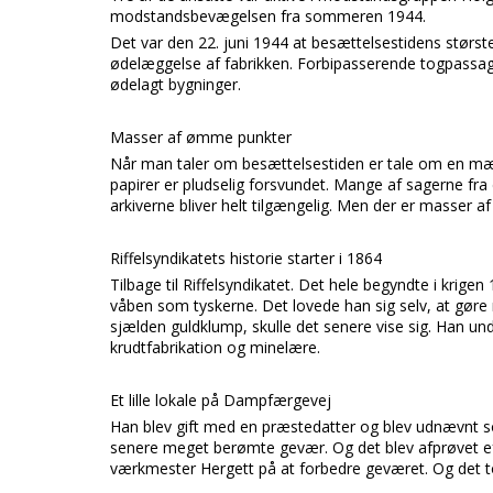
modstandsbevægelsen fra sommeren 1944.
Det var den 22. juni 1944 at besættelsestidens størs
ødelæggelse af fabrikken. Forbipasserende togpassa
ødelagt bygninger.
Masser af ømme punkter
Når man taler om besættelsestiden er tale om en mæn
papirer er pludselig forsvundet. Mange af sagerne fra
arkiverne bliver helt tilgængelig. Men der er masser 
Riffelsyndikatets historie starter i 1864
Tilbage til
Riffelsyndikatet.
Det hele begyndte i krigen
våben som tyskerne. Det lovede han sig selv, at gøre
sjælden guldklump, skulle det senere vise sig. Han u
krudtfabrikation og minelære.
Et lille lokale på Dampfærgevej
Han blev gift med en præstedatter og blev udnævnt
senere meget berømte gevær.
Og det blev afprøvet e
værkmester
Hergett
på at forbedre geværet. Og det to