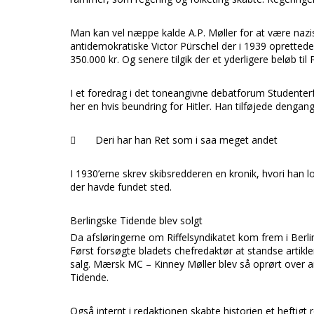
Man kan vel næppe kalde
A.P. Møller
for at være nazi
antidemokratiske
Victor Pürschel
der i 1939 oprettede
350.000 kr. Og senere tilgik der et yderligere beløb til
I et foredrag i det toneangivne debatforum
Studenter
her en hvis beundring for
Hitler.
Han tilføjede dengang

Deri har han Ret som i saa meget andet
I 1930’erne skrev skibsredderen en kronik, hvori han l
der havde fundet sted.
Berlingske Tidende blev solgt
Da afsløringerne om
Riffelsyndikatet
kom frem i
Berl
Først forsøgte bladets chefredaktør at standse artikle
salg.
Mærsk MC – Kinney Møller
blev så oprørt over ar
Tidende.
Også internt i redaktionen skabte historien et heftigt