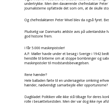
undertrykke. Men den daværende chefredaktør
Peter
Journalisterne opfattede det som om, at de skulle st
Og chefredaktøren
Peter Wivel
blev da også fyret. Bes
Pludselig var
Danmarks ældste avis
på udenlandske h
god historie frem.
I får 5.000 maskinpistoler!
A.P. Møller
havde under et besøg i
Sverige
i 1942 be
henstille til briterne om at stoppe bombninger og sabo
maskinpistoler
til modstandsbevægelsen.
Rene hænder?
Hele balladen førte til en undersøgelse omkring erhve
hænder, nødvendigt samarbejde eller opportunisme?
Dagbladet
Politiken
ville ikke stå tilbage for deres ko
rolle i besættelsestiden. Men der var dog ikke nye afsl