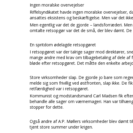
Ingen moralske overvejelser
Riffelsyndikatet
havde ingen moralske overvejelser, da 
ansattes eksistens og beskæftigelse. Men var det ikke
Men egentlig var det de gjorde – landsforræderi. Men
omtalte retsopgør var det de små, der blev dømt. De st
En spritdom ødelagde retsopgøret
I retsopgøret var der talrige sager mod direktører, s
mange andre med krav om tilbagebetaling af dele af
bløde efter retsopgøret. Det måtte den enkelte arbej
Store virksomheder slap. De gjorde jo bare som rege
melde sig som frivillig ved østfronten, slap ikke. De fi
retfærdighed var i retsopgøret.
Kommunist og modstandsmand
Carl Madsen
fik efte
behandle alle sager om værnemageri. Han var tilhænge
stopper for dette.
Også andre af
A:P. Møllers
virksomheder blev dømt til
tjent store summer under krigen.