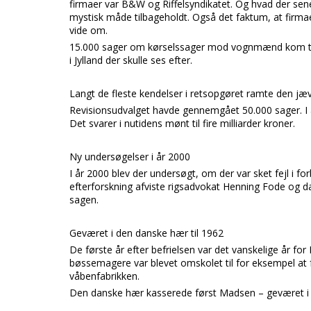
firmaer var
B&W
og
Riffelsyndikatet.
Og hvad der sene
mystisk måde tilbageholdt. Også det faktum, at firmaet
vide om.
15.000 sager om kørselssager mod vognmænd kom til be
i
Jylland
der skulle ses efter.
Langt de fleste kendelser i retsopgøret ramte den j
Revisionsudvalget
havde gennemgået 50.000 sager. I al
Det svarer i nutidens mønt til fire milliarder kroner.
Ny undersøgelser i år 2000
I år 2000 blev der undersøgt, om der var sket fejl i 
efterforskning afviste rigsadvokat
Henning Fode
og d
sagen.
Geværet i den danske hær til 1962
De første år efter befrielsen var det vanskelige år for
bøssemagere var blevet omskolet til for eksempel at 
våbenfabrikken.
Den danske hær kasserede først
Madsen – geværet