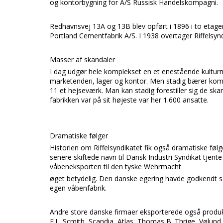
og kontorbygning for
A/S Russisk Handelskompagni.
Redhavnsvej 13A og 13B
blev opført i 1896 i to etage
Portland Cementfabrik A/S.
I 1938 overtager
Riffelsyn
Masser af skandaler
I dag udgør hele komplekset en et enestående kulturm
marketenderi, lager og kontor. Men stadig bærer kompl
11
et hejseværk. Man kan stadig forestiller sig de ska
fabrikken var på sit højeste var her 1.600 ansatte.
Dramatiske følger
Historien om
Riffelsyndikatet
fik også dramatiske følg
senere skiftede navn til
Dansk Industri Syndikat
tjent
våbeneksporten til den tyske W
ehrmacht
øget betydelig. Den danske egering havde godkendt sa
egen våbenfabrik.
Andre store danske firmaer eksporterede også produk
F.L. Scmith, Scandia, Atlas, Thomas B. Thrige, Vølund