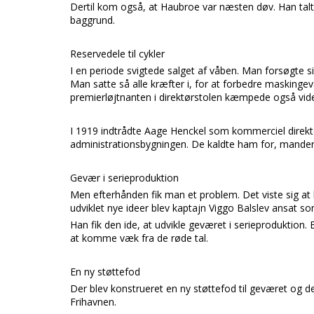
Dertil kom også, at
Haubroe
var næsten døv. Han tal
baggrund.
Reservedele til cykler
I en periode svigtede salget af våben. Man forsøgte si
Man satte så alle kræfter i, for at forbedre maskingev
premierløjtnanten i direktørstolen kæmpede også vide
I 1919 indtrådte
Aage Henckel
som kommerciel direktør
administrationsbygningen. De kaldte ham for,
manden 
Gevær i serieproduktion
Men efterhånden fik man et problem. Det viste sig at
udviklet nye ideer blev
kaptajn Viggo Balslev
ansat so
Han fik den ide, at udvikle geværet i serieproduktion.
at komme væk fra de røde tal.
En ny støttefod
Der blev konstrueret en ny støttefod til geværet og d
Frihavnen.