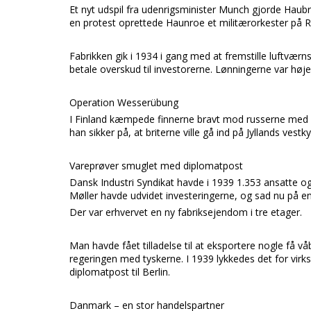
Et nyt udspil fra udenrigsminister
Munch
gjorde
Haub
en protest oprettede
Haunroe
et militærorkester på
R
Fabrikken gik i 1934 i gang med at fremstille luftvær
betale overskud til investorerne. Lønningerne var høj
Operation Wesserübung
I
Finland
kæmpede finnerne bravt mod russerne med 
han sikker på, at briterne ville gå ind på
Jyllands
vestky
Vareprøver smuglet med diplomatpost
Dansk Industri Syndikat
havde i 1939 1.353 ansatte og
Møller
havde udvidet investeringerne, og sad nu på en 
Der var erhvervet en ny fabriksejendom i tre etager.
Man havde fået tilladelse til at eksportere nogle få
regeringen med tyskerne. I 1939 lykkedes det for vir
diplomatpost til
Berlin.
Danmark – en stor handelspartner