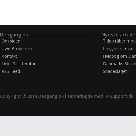
Dengang.dk
Nyeste artikle
Om siden
Tiden råber mod
Uwe Brodersen
Lang nats rejse 
Kontakt
Hvidbog om Dan
Links & Litteratur
Danmarks Shake
RSS Feed
Spadeslaget
Copyright © 2014 Dengang.dk i samarbejde med
IP-Support.dk