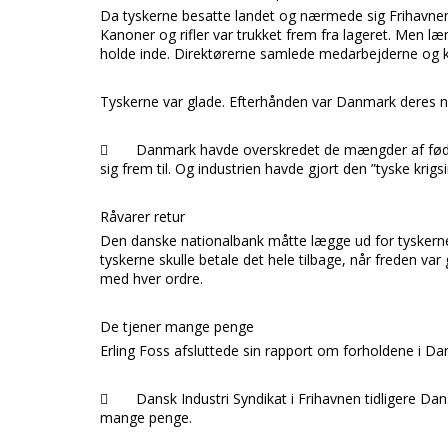
Da tyskerne besatte landet og nærmede sig
Frihavne
Kanoner og rifler var trukket frem fra lageret. Men læ
holde inde. Direktørerne samlede medarbejderne og ku
Tyskerne var glade. Efterhånden var
Danmark
deres n

Danmark havde overskredet de mængder af føde
sig frem til. Og industrien havde gjort den ”tyske krigsi
Råvarer retur
Den danske nationalbank måtte lægge ud for tyskerne
tyskerne skulle betale det hele tilbage, når freden va
med hver ordre.
De tjener mange penge
Erling Foss
afsluttede sin rapport om forholdene i
Da

Dansk Industri Syndikat i Frihavnen tidligere Dan
mange penge.