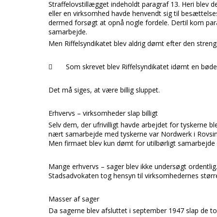
Straffelovstillægget
indeholdt paragraf 13. Heri blev d
eller en virksomhed havde henvendt sig til besættel
dermed forsøgt at opnå nogle fordele. Dertil kom pa
samarbejde.
Men
Riffelsyndikatet
blev aldrig dømt efter den streng

Som skrevet blev Riffelsyndikatet idømt en bøde 
Det må siges, at være billig sluppet.
Erhvervs – virksomheder slap billigt
Selv dem, der ufrivilligt havde arbejdet for tyskerne bl
nært samarbejde med tyskerne var
Nordwerk
i
Rovsi
Men firmaet blev kun dømt for
utilbørligt samarbejde
Mange erhvervs – sager blev ikke undersøgt ordentlig. 
Stadsadvokaten tog hensyn til virksomhedernes større
Masser af sager
Da sagerne blev afsluttet i september 1947 slap de 