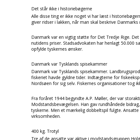
Det står ikke i historiebøgerne
Alle disse ting er ikke noget vi har læst i historiebøge
giver ridser i lakken, når man skal beskrive
Danmarks
Danmark
var en vigtig støtte for
Det Tredje Rige.
Det 
nutidens priser.
Stadsadvokaten
har henlagt 50.000 sa
opfylde tyskernes ønsker.
Danmark var Tysklands spisekammer
Danmark
var
Tysklands
spisekammer. Landbrugsprodu
fiskeriet havde gyldne tider. Indtægterne for fiskeek
Nordsøen
for sig selv. Fiskernes organisationer tog ikke
Fra foråret 1944 begyndte
A.P. Møller,
der var storak
Modstandsbevægelsen. Han gav rundhåndede bidrag, s
tyskerne. Men et mærkelig dobbeltspil fulgte. Ansat
virksomheden.
400 kg. Trotyl
Tre af de ansatte var aktive i modstandsgruppen
Hol