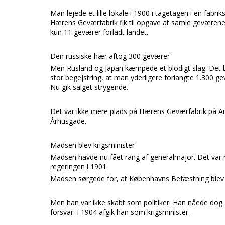
Man lejede et lille lokale i 1900 i tagetagen i en fabr
Hærens Geværfabrik
fik til opgave at samle geværene
kun 11 geværer forladt landet.
Den russiske hær aftog 300 geværer
Men
Rusland og Japan
kæmpede et blodigt slag. Det 
stor begejstring, at man yderligere forlangte 1.300 g
Nu gik salget strygende.
Det var ikke mere plads på
Hærens Geværfabrik
på
A
Århusgade.
Madsen blev krigsminister
Madsen
havde nu fået rang af
generalmajor.
Det var 
regeringen
i 1901.
Madsen
sørgede for, at
Københavns Befæstning
blev
Men han var ikke skabt som politiker. Han nåede dog a
forsvar. I 1904 afgik han som krigsminister.