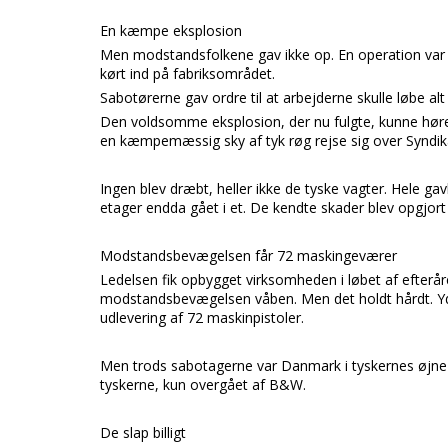
En kæmpe eksplosion
Men modstandsfolkene gav ikke op. En operation var plan
kørt ind på fabriksområdet.
Sabotørerne gav ordre til at arbejderne skulle løbe a
Den voldsomme eksplosion, der nu fulgte, kunne hør
en kæmpemæssig sky af tyk røg rejse sig over
Syndik
Ingen blev dræbt, heller ikke de tyske vagter. Hele ga
etager endda gået i et. De kendte skader blev opgjort ti
Modstandsbevægelsen får 72 maskingeværer
Ledelsen fik opbygget virksomheden i løbet af efterå
modstandsbevægelsen våben. Men det holdt hårdt. Yd
udlevering af 72 maskinpistoler.
Men trods sabotagerne var
Danmark
i tyskernes øj
tyskerne, kun overgået af
B&W.
De slap billigt