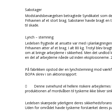
Sabotager
Modstandsbevægelsen betragtede
Syndikatet
som de
Frihavnen
af et stort brag. Sabotører havde bragt en
til skade.
Lynch – stemning
Ledelsen frygtede at ansatte var med i planlægninge
Frihavnen
atter af et brag. I alt 80 kg. Trotyl blev br
om at bringe arbejderne i sikkerhed. Men det undlod 
en del af arbejderne nåede ud inden eksplosionerne.
På fabrikken opstod der en lynchstemning mod værkf
BOPA
skrev i sin aktionsrapport:

Denne svinehund vil hellere risikere arbejdernes 
produktionen af mordvåben til tyskerne ikke bliver sink
Ledelsen skærpede yderligere deres sikkerhedsforanstal
Uden for området havde tyskerne forstærket deres pat