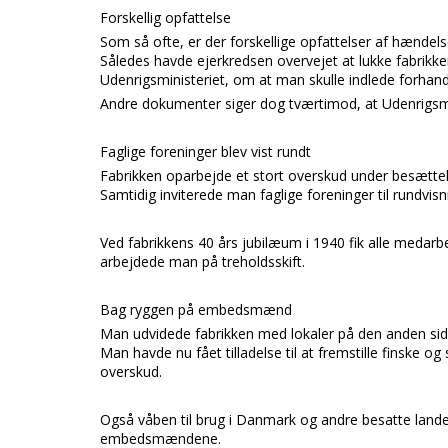
Forskellig opfattelse
Som så ofte, er der forskellige opfattelser af hændels
Således havde ejerkredsen overvejet at lukke fabrikke
Udenrigsministeriet,
om at man skulle indlede forhand
Andre dokumenter siger dog tværtimod, at
Udenrigsm
Faglige foreninger blev vist rundt
Fabrikken oparbejde et stort overskud under besættelse
Samtidig inviterede man faglige foreninger til rundv
Ved fabrikkens 40 års jubilæum i 1940 fik alle medar
arbejdede man på treholdsskift.
Bag ryggen på embedsmænd
Man udvidede fabrikken med lokaler på den anden si
Man havde nu fået tilladelse til at fremstille finske 
overskud.
Også våben til brug i
Danmark
og andre besatte lande
embedsmændene.