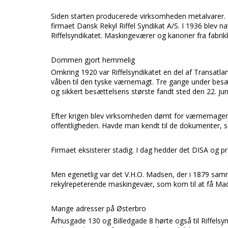
Siden starten producerede virksomheden metalvarer.
firmaet
Dansk Rekyl Riffel Syndikat A/S.
I 1936 blev n
Riffelsyndikatet.
Maskingeværer og kanoner fra fabrikke
Dommen gjort hemmelig
Omkring 1920 var
Riffelsyndikatet
en del af T
ransatla
våben til den tyske værnemagt. Tre gange under bes
og sikkert besættelsens største fandt sted den 22. jun
Efter krigen blev virksomheden dømt for værnemager
offentligheden. Havde man kendt til de dokumenter, 
Firmaet eksisterer stadig. I dag hedder det
DISA
og p
Men egenetlig var det
V.H.O. Madsen,
der i 1879 sa
rekylrepeterende maskingevær, som kom til at få
Ma
Mange adresser på Østerbro
Århusgade 130
og
Billedgade 8
hørte også til
Riffelsy