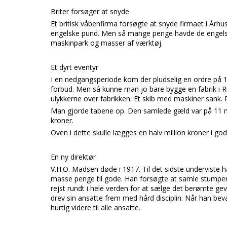
Briter forsøger at snyde
Et britisk våbenfirma forsøgte at snyde firmaet i
Århu
engelske pund. Men så mange penge havde de engelske
maskinpark og masser af værktøj.
Et dyrt eventyr
I en nedgangsperiode kom der pludselig en ordre på 1
forbud. Men så kunne man jo bare bygge en fabrik i
R
ulykkerne over fabrikken. Et skib med maskiner sank. R
Man gjorde tabene op. Den samlede gæld var på 11 mill
kroner.
Oven i dette skulle lægges en halv million kroner i god
En ny direktør
V.H.O. Madsen
døde i 1917. Til det sidste underviste 
masse penge til gode. Han forsøgte at samle stumper
rejst rundt i hele verden for at sælge det berømte 
drev sin ansatte frem med hård disciplin. Når han be
hurtig videre til alle ansatte.