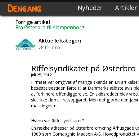
Dengang
Nyheder
Artikler
Forrige artikel
Fra Østerbro til Klampenborg
Aktuelle kategori
Østerbro
Riffelsyndikatet på Østerbro
Juli 25, 2012
Firmaet var omgivet af mange skandaler. En artikelse
besættelsestiden førte til at Danmarks ældste avis ble
at forhindre offentliggørelse. En skibsredder blev v
slet ikke dømt i retsopgøret. Men det gjorde den jæ
maskingevær.
Hvem var Riffelsyndikatet?
En række adresser på Østerbro omkring
Århusgade
u
1900 som
Comapgnie Madsen A/S.
Hovedproduktet 