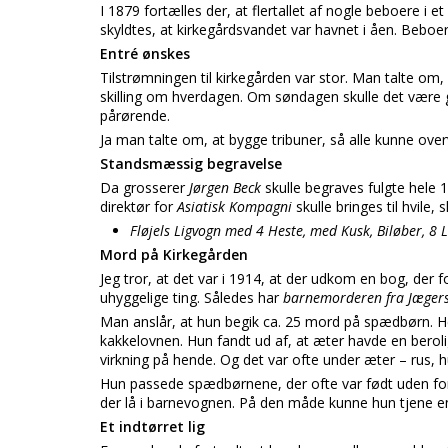
I 1879 fortælles der, at flertallet af nogle beboere i 
skyldtes, at kirkegårdsvandet var havnet i åen. Beboe
Entré ønskes
Tilstrømningen til kirkegården var stor. Man talte om, a
skilling om hverdagen. Om søndagen skulle det være gr
pårørende.
Ja man talte om, at bygge tribuner, så alle kunne ove
Standsmæssig begravelse
Da grosserer
Jørgen Beck
skulle begraves fulgte hele 
direktør for
Asiatisk Kompagni
skulle bringes til hvile
Fløjels Ligvogn med 4 Heste, med Kusk, Biløber, 8 L
Mord på Kirkegården
Jeg tror, at det var i 1914, at der udkom en bog, der
uhyggelige ting. Således har
barnemorderen fra Jæger
Man anslår, at hun begik ca. 25 mord på spædbørn. Hen
kakkelovnen. Hun fandt ud af, at æter havde en berol
virkning på hende. Og det var ofte under æter – rus,
Hun passede spædbørnene, der ofte var født uden for 
der lå i barnevognen. På den måde kunne hun tjene 
Et indtørret lig