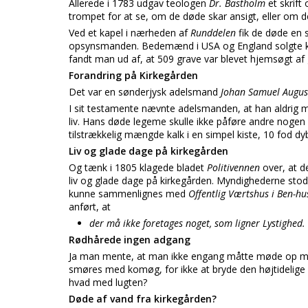
Allerede i 1783 udgav teologen
Dr. Bastholm
et skrift
trompet for at se, om de døde skar ansigt, eller om 
Ved et kapel i nærheden af
Runddelen
fik de døde en 
opsynsmanden. Bedemænd i USA og England solgte kiste
fandt man ud af, at 509 grave var blevet hjemsøgt af 
Forandring på Kirkegården
Det var en sønderjysk adelsmand
Johan Samuel Augus
I sit testamente nævnte adelsmanden, at han aldrig m
liv. Hans døde legeme skulle ikke påføre andre noge
tilstrækkelig mængde kalk i en simpel kiste, 10 fod dyb
Liv og glade dage på kirkegården
Og tænk i 1805 klagede bladet
Politivennen
over, at d
liv og glade dage på kirkegården. Myndighederne stod
kunne sammenlignes med
Offentlig Værtshus i Ben-hu
anført, at
der må ikke foretages noget, som ligner Lystighed.
Rødhårede ingen adgang
Ja man mente, at man ikke engang måtte møde op med
smøres med komøg, for ikke at bryde den højtidelig
hvad med lugten?
Døde af vand fra kirkegården?