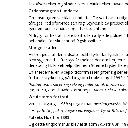
ildspåsættelser og blindt raseri. Politiledelsen havde b
Ordensmagten i undertal
Ordensmagten var klart i undertal. De var ikke færd
tåregas, radioforbindelsen røg. Styrken blev presset 
gennem butiksvinduer og efter betjentene.
Af frygt for helt at miste kontrollen affyrede politi
behandles for skudsår på Rigshospitalet.
Mange skader
En tredjedel af den indsatte politistyrke får fysiske 
blev sygemeldt. Efter syv år meldes der om betjente,
der stadig fik krisehjælp. Gennem 90erne bryder flere
En af lederne, en vicepolitikommissær gifter sig sene
forlader styrken og går langsom i opløsning. I 1999 slå
Politiet undersøger sig selv og finder ud af, at man ha
var, at 50,7 pct. havde stemt nej til
Maastricht – trakt
Weidekamp fortrød
Ved sin afgang i 1989 spurgte man
overborgmester W
Ja to ting, at vi opgav sporvognene. Og at Bz’erne 
Folkets Hus fra 1893
Og dette ungdomshus blev født som
Folkets Hus
i 18