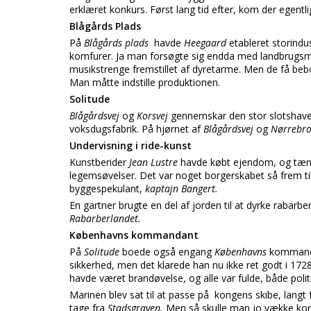
erklæret konkurs. Først lang tid efter, kom der egent
Blågårds Plads
På
Blågårds plads
havde
Heegaard
etableret storindu
komfurer. Ja man forsøgte sig endda med landbrugsma
musikstrenge fremstillet af dyretarme. Men de få bebo
Man måtte indstille produktionen.
Solitude
Blågårdsvej
og
Korsvej
gennemskar den stor slotshave
voksdugsfabrik. På hjørnet af
Blågårdsvej
og
Nørrebr
Undervisning i ride-kunst
Kunstberider
Jean Lustre
havde købt ejendom, og tænk i
legemsøvelser. Det var noget borgerskabet så frem t
byggespekulant,
kaptajn Bangert.
En gartner brugte en del af jorden til at dyrke rabarb
Rabarberlandet.
Københavns kommandant
På
Solitude
boede også engang
Københavns
komman
sikkerhed, men det klarede han nu ikke ret godt i 1728
havde været brandøvelse, og alle var fulde, både poli
Marinen blev sat til at passe på kongens skibe, langt 
tage fra
Stadsgraven.
Men så skulle man jo vække kon