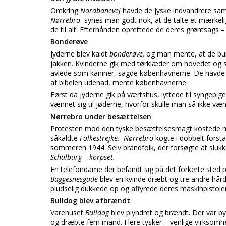
Omkring
Nordbanevej
havde de jyske indvandrere saml
Nørrebro
synes man godt nok, at de talte et mærkelig
de til alt. Efterhånden oprettede de deres grøntsags – 
Bonderøve
Jyderne blev kaldt
bonderøve,
og man mente, at de bu
jakken. Kvinderne gik med tørklæder om hovedet og s
avlede som kaniner, sagde københavnerne. De havde en
af bibelen udenad, mente københavnerne.
Først da jyderne gik på værtshus, lyttede til syngepig
vænnet sig til jøderne, hvorfor skulle man så ikke vænn
Nørrebro under besættelsen
Protesten mod den tyske besættelsesmagt kostede
såkaldte
Folkestrejke.
Nørrebro
kogte i dobbelt forst
sommeren 1944. Selv brandfolk, der forsøgte at slukke
Schalburg – korpset.
En telefondame der befandt sig på det forkerte sted p
Baggesnesgade
blev en kvinde dræbt og tre andre hårdt
pludselig dukkede op og affyrede deres maskinpistoler
Bulldog blev afbrændt
Varehuset
Bulldog
blev plyndret og brændt. Der var b
og dræbte fem mand. Flere tysker – venlige virksomh