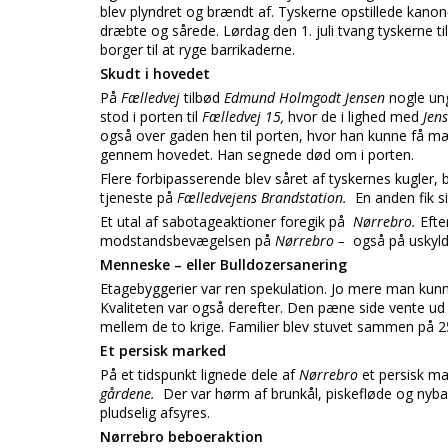
blev plyndret og brændt af. Tyskerne opstillede kano
dræbte og sårede. Lørdag den 1. juli tvang tyskerne ti
borger til at ryge barrikaderne.
Skudt i hovedet
På
Fælledvej
tilbød
Edmund Holmgodt Jensen
nogle ung
stod i porten til
Fælledvej 15,
hvor de i lighed med
Jen
også over gaden hen til porten, hvor han kunne få mæ
gennem hovedet. Han segnede død om i porten.
Flere forbipasserende blev såret af tyskernes kugler,
tjeneste på
Fælledvejens Brandstation.
En anden fik s
Et utal af sabotageaktioner foregik på
Nørrebro.
Efte
modstandsbevægelsen på
Nørrebro –
også på uskyld
Menneske – eller Bulldozersanering
Etagebyggerier var ren spekulation. Jo mere man kunne
Kvaliteten var også derefter. Den pæne side vente u
mellem de to krige. Familier blev stuvet sammen på 2
Et persisk marked
På et tidspunkt lignede dele af
Nørrebro
et persisk m
gårdene.
Der var hørm af brunkål, piskefløde og nybag
pludselig afsyres.
Nørrebro beboeraktion