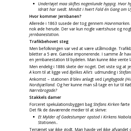
Undertøjet maa skiftes nogenlunde hyppig. Hvor hy
Idræt har svedt. Mindst i hvert Fald én Gang om U
Hvor kommer Jernbanen?
Allerede i 1863 susede der tog gennem
Havremarken
nok øde herude. Der var kun nogle værtshuse og nogle 
jernbanestation.
Trafikbehovet steg
Men befolkningen var ved at være utålmodige. Trafik
biletter a 5 øre. Ganske imponerende. I samme år h
en jernbanestation til bydelen. Man kunne ikke vente 
Men endelig i 1886 skete der noget. Det viste sig at j
A
kom til at ligge ved
Bjelkes Alle’s
udmunding i
Stefa
Ankomst – stationen
B
blev anlagt ved
Lyngbygade (Hi
Nordsjælland.
Og her kunne man så tage en tur til
Kø
Nørrebrogade?
Stakkels damer
Forceret spekulationsbyggeri bag
Stefans Kirken
førte
Det fik de daværende medier til at skrive:
Et Mylder af Gadestumper opstod i Kirkens Nabolag,
Stationen..
Terrænet var ikke godt. Man havde vel ikke afvandet o