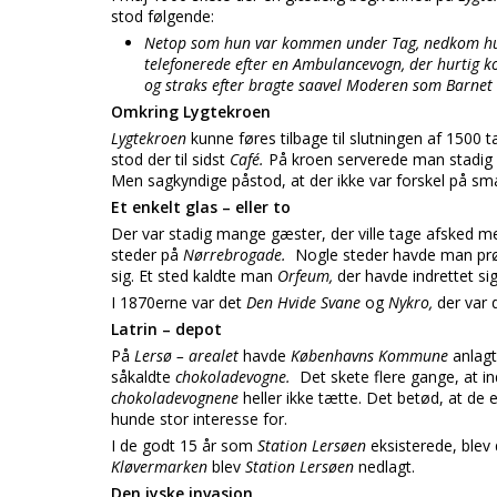
stod følgende:
Netop som hun var kommen under Tag, nedkom hun m
telefonerede efter en Ambulancevogn, der hurtig 
og straks efter bragte saavel Moderen som Barnet ti
Omkring Lygtekroen
Lygtekroen
kunne føres tilbage til slutningen af 1500 
stod der til sidst
Café.
På kroen serverede man stadig
Men sagkyndige påstod, at der ikke var forskel på smag
Et enkelt glas – eller to
Der var stadig mange gæster, der ville tage afsked med
steder på
Nørrebrogade.
Nogle steder havde man prø
sig. Et sted kaldte man
Orfeum,
der havde indrettet s
I 1870erne var det
Den Hvide Svane
og
Nykro,
der var 
Latrin – depot
På
Lersø – arealet
havde
Københavns Kommune
anlagt
såkaldte
chokoladevogne.
Det skete flere gange, at 
chokoladevognene
heller ikke tætte. Det betød, at de 
hunde stor interesse for.
I de godt 15 år som
Station Lersøen
eksisterede, blev
Kløvermarken
blev
Station Lersøen
nedlagt.
Den jyske invasion