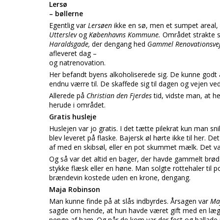
Lersø
– bøllerne
Egentlig var
Lersøen
ikke en sø, men et sumpet areal, 
Utterslev
og
Københavns Kommune.
Området strakte s
Haraldsgade,
der dengang hed
Gammel Renovationsvej
afleveret dag –
og natrenovation.
Her befandt byens alkoholiserede sig. De kunne godt 
endnu værre til. De skaffede sig til dagen og vejen ved
Allerede på
Christian den Fjerdes
tid, vidste man, at 
herude i området.
Gratis husleje
Huslejen var jo gratis. I det tætte pilekrat kun man s
blev leveret på flaske. Bajersk øl hørte ikke til her. D
af med en skibsøl, eller en pot skummet mælk. Det v
Og så var det altid en bager, der havde gammelt brød
stykke flæsk eller en høne. Man solgte rottehaler til po
brændevin kostede uden en krone, dengang.
Maja Robinson
Man kunne finde på at slås indbyrdes. Årsagen var
Ma
sagde om hende, at hun havde været gift med en læge f
penge af ham. Og når de kom var der fest og ballade 