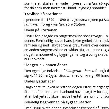
sommeren skulle man vade i flyvesand fra
Nørrebrog
for da sank man nærmest i bund i dynd og smadder.
Travlhed på stationen
I perioden fra 1870 – 1890 blev godsmængden på
No
Frihavnen
foregik via
Nørrebro Station.
Uheld på Stationen
I 1907 forudsagde en rangermaskine stod ravage. Ca. 
denne. Formentlig havde hans jakke grebet fat i regu
remisen og ned i skydebroens grav, tværs over denne o
en anden rangermaskine et sådant fur, at denne rø
noget ramponeret og bygningerne tog alvorlig skade. 
hul i hovedet.
Slangerup – banen åbner
Den egentlige indvielse af
Slangerup – banen
foregik 
sig kl. 11.30 fra
Lygten Station
med omkring 100 hono
Undes lystigheder
Dagbladet
Politiken
berettede dagen efter, at afgang
Stationsforstanderens hanhund havde søgt ly for regn
at en behjertet tilskuer havde hentet sin hunhund, s
Glædelig begivenhed på Lygten Station
I maj 1906 skete der en glædelig begivenhed på
Lygte