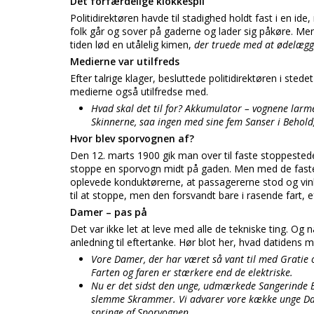
Det forfærdelige klokkespil
Politidirektøren havde til stadighed holdt fast i en i
folk går og sover på gaderne og lader sig påkøre. 
tiden lød en utålelig kimen,
der truede med at ødelægge
Medierne var utilfreds
Efter talrige klager, besluttede politidirektøren i ste
medierne også utilfredse med.
Hvad skal det til for? Akkumulator – vognene larme
Skinnerne, saa ingen med sine fem Sanser i Behold
Hvor blev sporvognen af?
Den 12. marts 1900 gik man over til faste stoppestede
stoppe en sporvogn midt på gaden. Men med de fast
oplevede konduktørerne, at passagererne stod og vin
til at stoppe, men den forsvandt bare i rasende fart, 
Damer – pas på
Det var ikke let at leve med alle de tekniske ting. Og
anledning til eftertanke. Hør blot her, hvad datidens 
Vore Damer, der har været så vant til med Gratie og
Farten og faren er stærkere end de elektriske.
Nu er det sidst den unge, udmærkede Sangerinde El
slemme Skrammer. Vi advarer vore kække unge D
springe af Sporvognen.