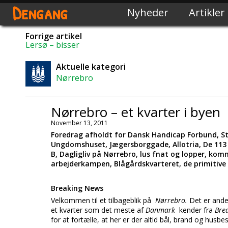
Dengang
Nyheder
Artikler
Forrige artikel
Lersø – bisser
Aktuelle kategori
Nørrebro
Nørrebro – et kvarter i byen
November 13, 2011
Foredrag afholdt for Dansk Handicap Forbund, Str
Ungdomshuset, Jægersborggade, Allotria, De 113 s
B, Dagligliv på Nørrebro, lus fnat og lopper, kom
arbejderkampen, Blågårdskvarteret, de primitiv
Breaking News
Velkommen til et tilbageblik på
Nørrebro.
Det er ande
et kvarter som det meste af
Danmark
kender fra
Bre
for at fortælle, at her er der altid bål, brand og husbe