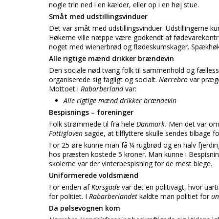
nogle trin ned i en kælder, eller op i en høj stue.
Småt med udstillingsvinduer
Det var småt med udstillingsvinduer. Udstillingerne k
Høkerne ville næppe være godkendt af fødevarekontrol
noget med wienerbrød og flødeskumskager. Spækhøke
Alle rigtige mænd drikker brændevin
Den sociale nød tvang folk til sammenhold og fælles
organiserede sig fagligt og socialt.
Nørrebro
var præg
Mottoet i
Rabarberland
var:
Alle rigtige mænd drikker brændevin
Bespisnings – foreninger
Folk strømmede til fra hele
Danmark.
Men det var om 
Fattigloven
sagde, at tilflyttere skulle sendes tilbage
For 25 øre kunne man få ¼ rugbrød og en halv fjerdi
hos præsten kostede 5 kroner. Man kunne i Bespisnin
skolerne var der vinterbespisning for de mest blege.
Uniformerede voldsmænd
For enden af
Korsgade
var det en politivagt, hvor u
for politiet. I
Rabarberlandet
kaldte man politiet for
un
Da pølsevognen kom