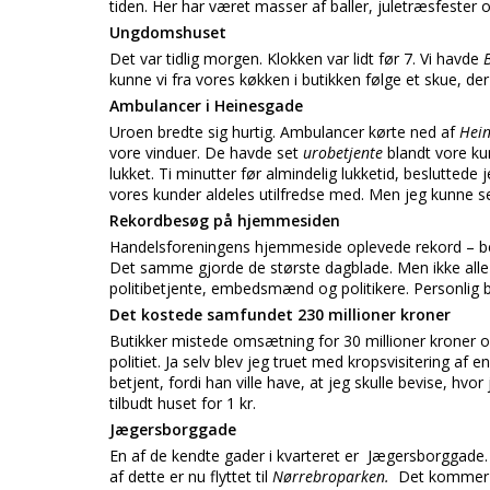
tiden. Her har været masser af baller, juletræsfester
Ungdomshuset
Det var tidlig morgen. Klokken var lidt før 7. Vi havde
kunne vi fra vores køkken i butikken følge et skue, d
Ambulancer i Heinesgade
Uroen bredte sig hurtig. Ambulancer kørte ned af
Hei
vore vinduer. De havde set
urobetjente
blandt vore ku
lukket. Ti minutter før almindelig lukketid, besluttede 
vores kunder aldeles utilfredse med. Men jeg kunne se,
Rekordbesøg på hjemmesiden
Handelsforeningens hjemmeside oplevede rekord – 
Det samme gjorde de største dagblade. Men ikke alle v
politibetjente, embedsmænd og politikere. Personlig 
Det kostede samfundet 230 millioner kroner
Butikker mistede omsætning for 30 millioner kroner og
politiet. Ja selv blev jeg truet med kropsvisitering af e
betjent, fordi han ville have, at jeg skulle bevise, hvor
tilbudt huset for 1 kr.
Jægersborggade
En af de kendte gader i kvarteret er
Jægersborggade. G
af dette er nu flyttet til
Nørrebroparken.
Det kommer s