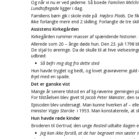
Og når vi nu er ved jøderne. Så boede
Familien Melch
Lundtoftegade
ligger i dag.
Familiens børn gik i skole inde på
Højbro Plads.
De fi
ikke forlangte mere end 2 skilling. Forlangte de tre ski
Assistens Kirkegården
Kirkegården rummer masser af spændende historier. 
Allerede som 20 – årige døde hun. Den 23. juli 1798 b
De stjal to øreringe. Da de skulle til at hive vielsesri
udbrød:
Så befri mig dog fra dette sted
Hun havde tryglet og bedt, og lovet gravrøverne guld o
ihjel med en spade.
Det er ganske vist
Mange år senere tilstod en af lig-røverne gerningen p
For tilståelsen blev givet til
Jacob Peter Mønster,
den s
Episoden blev undersøgt. Man kunne hverken af – ell
minister
Viggo Starcke
i 1953. Man konstaterede, at ske
Hun havde røde kinder
Broderen til
Gertrud,
den unge
Rosted
udtalte dagen e
Jeg kan ikke forstå, at de har begravet min søster