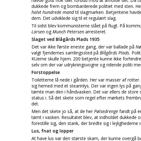
havde godt nok fået forbud mod at afholde det. Da ta
dukkede frem og bombarderede politiet med sten. He
halvt hundrede mand
til slagmarken. Betjentene havde
dem. Det udviklede sig til et regulært slag.
Til sidst blev kommunisterne slået på flugt. På komm
Larsen
og
Munch Petersen
arresteret.
Slaget ved Blågårds Plads 1935
Det var ikke første eneste gang, der var ballade på
Nø
valgt fjendernes samlingssted på
Blågårds Plads.
Poli
KUerne skulle hjem. 200 betjente kunne ikke forhindre
selv om der var udrykningsvogne og ridende politi med
Forstoppelse
Toiletterne lå nede i gården. Her var masser af rot
sig herned med et stearinlys. Der var ingen lys på gan
tømte man den i håndvasken. Det var ellers de store d
status i. Så det skete som regel efter mørkets frembr
det.
Men det skete jo så, at de her
Pølsedrenge
fandt på e
tømt i vasken. Resultatet blev, at indholdet dukkede
forestille sig, den stank, der bredte sig i lejlighede
Lus, fnat og lopper
At have lus var den største skam, der kunne overgå b