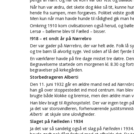
Når hun var ædru, det skete dog ikke så tit, kunne hu
hende fra sumpen, men forgæves. Politiet vidste godt
Men kun når man havde hunde til rådighed gik man her
Omkring 1910 kom civilisationen også herud, og bøller
Lersø – bøllerne blev til Fælled – bisser.
!918 – et ondt år på Nørrebro
Der var gader på
Nørrebro,
der var helt øde. Folk lå sy
og tre børn lå alvorlig syge. Ved siden af lå det fjerd
En værkfører havde på fire dage mistet tre døtre. De
Begravelserne startede om morgenen kl. 8.30 og fortsa
begravelser på kirkegården.
Storbedrageren Alberti
Den 11. juni 1932 går en ældre mand ned ad
Nørrebr
han gå over stoppestedet ind mod centrum. Han blev 
brugte både klokke og bremse, men den ældre man var t
Han blev bragt til
Rigshospitalet.
Der var ingen tegn på
ja det var storsvindleren, forhenværende justitsmini
Alberti
at skjule sine ulovligheder.
Slaget på Fælleden i 1934
Ja det var så sandelig også et slag på
Fælleden
i 1934