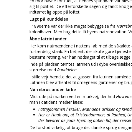
En mor havde fortrudt, at hendes spædbarn var blevet
sig til politiet. De efterforskede sagen og fandt knogl
indtørret lig oppe på loftet.
Lugt på Runddelen
I 1890erne var der ikke meget bebyggelse fra
Nørrebr
kolonihaver. Men bag dette lå byens natrenovation. Ve
Åbne latrintønder
Her kom natmændene i nattens løb med de såkaldte
forfærdelig stank. En betjent, der skulle gøre tjeneste
bestemt retning, var han nødsaget til at tilbagelægge 
Inde på pladsen tømtes latrinen ud i dybe overdækkede 
størrelse med
Runddelen.
I stille vejr hændte det at gassen fra latrinen samlede
Latrinen blev afhentet til omegnens gartnerier og 
Nørrebros anden kirke
Midt ude på marken ved en markvej, der hed
Havrema
man i datidens medier læse:
Fattigdommen hersker, Mændene drikker og Kvinde
Her er Haab om, at Kristendommen, al Raahed, Ured
der bevarer de gode Hjem og aaben Ild, der rense
De forstod virkelig, at bruge det danske sprog dengan