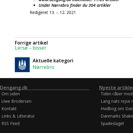
Under Nørrebro finder du 304 artikler
Redigeret 13. – 12. 2021
Forrige artikel
Lersø – bisser
Aktuelle kategori
Nørrebro
Dengang.dk
Nyeste artikle
Om siden
Tiden råber mod
Uwe Brodersen
Lang nats rejse 
Kontakt
Hvidbog om Dan
Links & Litteratur
Danmarks Shake
RSS Feed
Spadeslaget