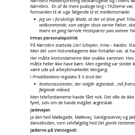
Nørrebro Handelsforening
beskæftigede sig i tidens l
Nørrebro.
En af de mere pudsige ting i 1920erne var, d
formanden til at sige følgende til et medlemsmøde:
Jeg ser i forskellige Blade, at der vil blive givet T
vedkommende, som sælger disse varme Pølser, skal l
levere en gang tørrede Hestepærer paa samme Talle
Irmas personalepolitik
På
Nørrebro
startede
Carl Schepler, Irma – kæden.
Sta
Men det som historiebøgerne ikke fortæller var, at ha
Her måtte kontordamerne ikke snakke sammen. Hvis de
måtte heller ikke have børn. Men egentlig var stedet i
være ude på arbejdsmarkedet dengang.
I
Privatbankens
regulativ § 3 stod der:
Kontorassistenter, der indgår ægteskab , må fratræ
følgende måned.
Men telefondamerne havde fået nok. Det ville de ikke fin
fyret, selv om de havde indgået ægteskab.
Jødevejen
Ja den hed Møllegade, Møllevej, Sandgravervej og Jød
danseboden, som selvfølgelig hed
Det gamle testamen
Jøderne på Ventegodt