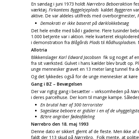
En søndag i juni 1973 holdt
Nørrebro Beboeraktion
fe
værktøj.
Firkantens Byggelejeplads
kaldet
Byggeren
va
aktive. De var aldeles utilfreds med overborgmester,
Demokrati er ikke baseret på dørklokkebesøg
Det hele endte med båd i gaderne. Flere tusinder bebo
1.000 betjente var i aktion. Hele kvarteret eksplode
i demonstration fra
Blågårds Plads
til
Rådhuspladsen.
Allotria
Blikkenslager
Karl Edward Jacobsen
fik sig noget af e
fra sit værksted. Gulvet i hans kælder blev brudt op. 
unge mennesker gravet en 13 meter lang tunnel fra 
Og det lykkedes også for de unge mennesker at køre f
Gang i BZ – Bevægelsen
Der var rigtig gang i besætter – virksomheden på
Nør
i deres parcelhuse. Der kom til mange kampe. Således 
En brutal hær af 300 terrorister
Sagesløse beboere er gidsler i en af de uhyggeligs
Bz’ere angriber fødeafdeling
Nørrebro den 18. maj 1993
Denne dato er sikkert glemt af de fleste. Men ikke af d
faldt der 113 skud på
Nørrebro.
Folk mente, at politi