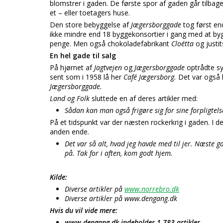
blomstrer i gaden. De første spor af gaden går tilbag
et – eller toetagers huse.
Den store bebyggelse af
Jægersborggade
tog først en
ikke mindre end 18 byggekonsortier i gang med at byg
penge. Men også chokoladefabrikant
Cloétta
og justi
En hel gade til salg
På hjørnet af
Jagtvejen
og
Jægersborggade
optrådte sy
sent som i 1958 lå her
Café Jægersborg.
Det var også h
Jægersborggade.
Land og Folk
sluttede en af deres artikler med:
Sådan kan man også frigøre sig for sine forpligtels
På et tidspunkt var der næsten rockerkrig i gaden. I 
anden ende.
Det var så alt, hvad jeg havde med til jer. Næste 
på. Tak for i aften, kom godt hjem.
Kilde:
Diverse artikler på
www.norrebro.dk
Diverse artikler på www.dengang.dk
Hvis du vil vide mere:
www.dengang.dk indeholder 1.783 artikler