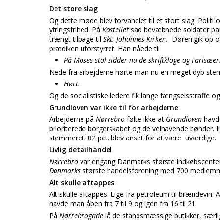
Det store slag
Og dette møde blev forvandlet til et stort slag. Politi
ytringsfrihed. På
Kastellet
sad bevæbnede soldater parat
trængt tilbage til
Skt. Johannes Kirken.
Døren gik op og
prædiken uforstyrret. Han nåede til
På Moses stol sidder nu de skriftkloge og Farisæe
Nede fra arbejderne hørte man nu en meget dyb st
Hørt.
Og de socialistiske ledere fik lange fængselsstraffe o
Grundloven var ikke til for arbejderne
Arbejderne på
Nørrebro
følte ikke at
Grundloven
havd
prioriterede borgerskabet og de velhavende bønder. In
stemmeret. 82 pct. blev anset for at være
uværdige.
Livlig detailhandel
Nørrebro
var engang Danmarks største indkøbscenter. 
Danmarks
største handelsforening med 700 medlemm
Alt skulle aftappes
Alt skulle aftappes. Lige fra petroleum til brændevin.
havde man åben fra 7 til 9 og igen fra 16 til 21.
På
Nørrebrogade
lå de standsmæssige butikker, særli