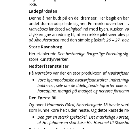
ikke.
Ladegårdsåen
Denne å har budt på en del dramaer. Her begik en ba
andet drama udspillede sig her. En mørk november – a
Marieboes
landsted
Rolighed
ind mod byen. Kusken v
Ulykken gav anledning til, at en række piletræer blev 
på
Åboulevarden
med den simple påskrift
26 – 27. nov
Store Ravnsborg
Her etablerede
Den bestandige Borgerlige Forening
sig
store kunstfyrværkeri.
Nødtørftsanstalter
På
Nørrebro
var der en stor produktion af
Nødtørftsan
Vore hjemmedanske nødtørftsanstalter indretninge
bakterier, selv om de ildelugtende luftarter ikke 
hovedpine, mangel på madlyst og nervøse fornemm
Den Første Bil
Og over i
Hammels Gård, Nørrebrogade 38
havde vær
som kunne køre helt uden heste. Og dette kastede me
Den gør en stærk spektakel. Det mærkelige Køretøj
at Hr. Johannsen skal køre Hr. Hammel til Skovsho