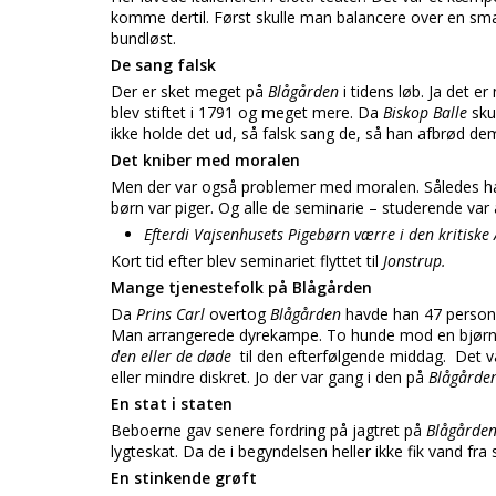
komme dertil. Først skulle man balancere over en sma
bundløst.
De sang falsk
Der er sket meget på
Blågården
i tidens løb. Ja det e
blev stiftet i 1791 og meget mere. Da
Biskop Balle
sku
ikke holde det ud, så falsk sang de, så han afbrød de
Det kniber med moralen
Men der var også problemer med moralen. Således 
børn var piger. Og alle de seminarie – studerende va
Efterdi Vajsenhusets Pigebørn værre i den kritiske 
Kort tid efter blev seminariet flyttet til
Jonstrup.
Mange tjenestefolk på Blågården
Da
Prins Carl
overtog
Blågården
havde han 47 persone
Man arrangerede dyrekampe. To hunde mod en bjørn.
den eller de døde
til den efterfølgende middag. Det 
eller mindre diskret. Jo der var gang i den på
Blågårde
En stat i staten
Beboerne gav senere fordring på jagtret på
Blågårde
lygteskat. Da de i begyndelsen heller ikke fik vand fra 
En stinkende grøft