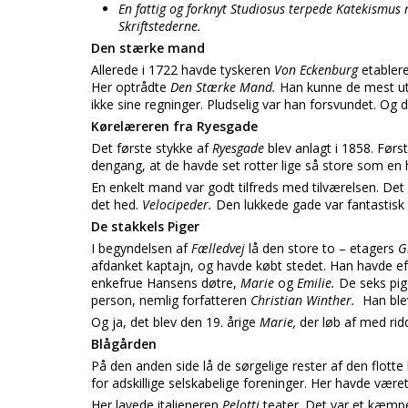
En fattig og forknyt Studiosus terpede Katekismus 
Skriftstederne.
Den stærke mand
Allerede i 1722 havde tyskeren
Von Eckenburg
etabler
Her optrådte
Den Stærke Mand.
Han kunne de mest utro
ikke sine regninger. Pludselig var han forsvundet. Og d
Kørelæreren fra Ryesgade
Det første stykke af
Ryesgade
blev anlagt i 1858. Førs
dengang, at de havde set rotter lige så store som en hu
En enkelt mand var godt tilfreds med tilværelsen. Det 
det hed.
Velocipeder.
Den lukkede gade var fantastisk t
De stakkels Piger
I begyndelsen af
Fælledvej
lå den store to – etagers
G
afdanket kaptajn, og havde købt stedet. Han havde e
enkefrue Hansens døtre,
Marie
og
Emilie.
De seks pi
person, nemlig forfatteren
Christian Winther.
Han ble
Og ja, det blev den 19. årige
Marie,
der løb af med rid
Blågården
På den anden side lå de sørgelige rester af den flotte 
for adskillige selskabelige foreninger. Her havde væ
Her lavede italieneren
Pelotti
teater. Det var et kæmp