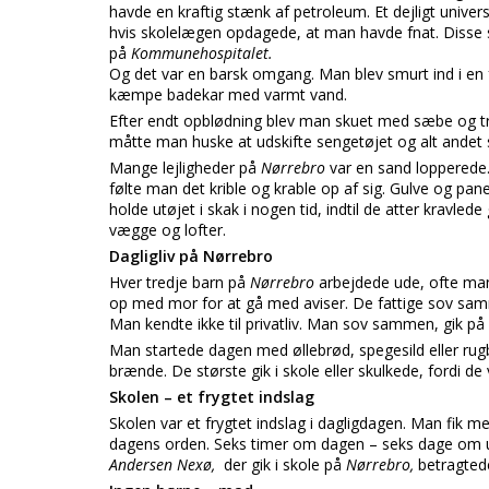
havde en kraftig stænk af petroleum. Et dejligt univer
hvis skolelægen opdagede, at man havde fnat. Disse s
på
Kommunehospitalet.
Og det var en barsk omgang. Man blev smurt ind i en f
kæmpe badekar med varmt vand.
Efter endt opblødning blev man skuet med sæbe og træ
måtte man huske at udskifte sengetøjet og alt andet s
Mange lejligheder på
Nørrebro
var en sand lopperede.
følte man det krible og krable op af sig. Gulve og pan
holde utøjet i skak i nogen tid, indtil de atter kravled
vægge og lofter.
Dagligliv på Nørrebro
Hver tredje barn på
Nørrebro
arbejdede ude, ofte man
op med mor for at gå med aviser. De fattige sov samme
Man kendte ikke til privatliv. Man sov sammen, gik
Man startede dagen med øllebrød, spegesild eller ru
brænde. De største gik i skole eller skulkede, fordi de v
Skolen – et frygtet indslag
Skolen var et frygtet indslag i dagligdagen. Man fik me
dagens orden. Seks timer om dagen – seks dage om ug
Andersen Nexø,
der gik i skole på
Nørrebro,
betragte