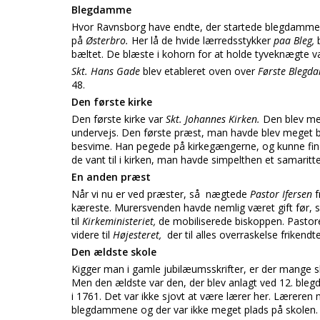
Blegdamme
Hvor Ravnsborg have endte, der startede blegdammen
på
Østerbro.
Her lå de hvide lærredsstykker
paa Bleg,
bæltet. De blæste i kohorn for at holde tyveknægte v
Skt. Hans Gade
blev etableret oven over
Første Blegd
48.
Den første kirke
Den første kirke var
Skt. Johannes Kirken.
Den blev me
undervejs. Den første præst, man havde blev meget b
besvime. Han pegede på kirkegængerne, og kunne finde
de vant til i kirken, man havde simpelthen et samaritte
En anden præst
Når vi nu er ved præster, så nægtede
Pastor Ifersen
kæreste. Murersvenden havde nemlig været gift før,
til
Kirkeministeriet,
de mobiliserede biskoppen. Pastore
videre til
Højesteret,
der til alles overraskelse friken
Den ældste skole
Kigger man i gamle jubilæumsskrifter, er der mange s
Men den ældste var den, der blev anlagt ved 12. ble
i 1761. Det var ikke sjovt at være lærer her. Læreren 
blegdammene og der var ikke meget plads på skolen. I