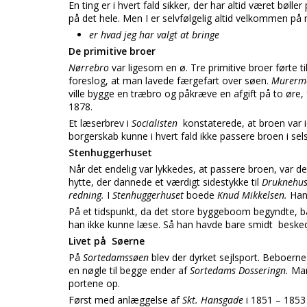
En ting er i hvert fald sikker, der har altid været bøller
på det hele. Men I er selvfølgelig altid velkommen på
er hvad jeg har valgt at bringe
De primitive broer
Nørrebro
var ligesom en ø. Tre primitive broer førte t
foreslog, at man lavede færgefart over søen.
Murerme
ville bygge en træbro og påkræve en afgift på to øre, 
1878.
Et læserbrev i
Socialisten
konstaterede, at broen var 
borgerskab kunne i hvert fald ikke passere broen i sel
Stenhuggerhuset
Når det endelig var lykkedes, at passere broen, var d
hytte, der dannede et værdigt sidestykke til
Druknehus
redning.
I
Stenhuggerhuset
boede
Knud Mikkelsen.
Han
På et tidspunkt, da det store byggeboom begyndte
han ikke kunne læse. Så han havde bare smidt besk
Livet på Søerne
På
Sortedamssøen
blev der dyrket sejlsport. Beboern
en nøgle til begge ender af
Sortedams Dosseringn.
Man
portene op.
Først med anlæggelse af
Skt. Hansgade
i 1851 – 1853