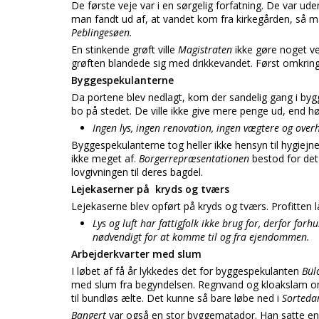
De første veje var i en sørgelig forfatning. De var ud
man fandt ud af, at vandet kom fra kirkegården, så må
Peblingesøen.
En stinkende grøft ville
Magistraten
ikke gøre noget ve
grøften blandede sig med drikkevandet. Først omkring
Byggespekulanterne
Da portene blev nedlagt, kom der sandelig gang i bygg
bo på stedet. De ville ikke give mere penge ud, end hø
Ingen lys, ingen renovation, ingen vægtere og over
Byggespekulanterne tog heller ikke hensyn til hygiejnen
ikke meget af.
Borgerrepræsentationen
bestod for det
lovgivningen til deres bagdel.
Lejekaserner på kryds og tværs
Lejekaserne blev opført på kryds og tværs. Profitten
Lys og luft har fattigfolk ikke brug for, derfor for
nødvendigt for at komme til og fra ejendommen.
Arbejderkvarter med slum
I løbet af få år lykkedes det for byggespekulanten
Bü
med slum fra begyndelsen. Regnvand og kloakslam 
til bundløs ælte. Det kunne så bare løbe ned i
Sorteda
Bangert
var også en stor byggematador. Han satte en m