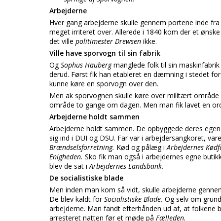
Arbejderne
Hver gang arbejderne skulle gennem portene inde fra 
meget irriteret over. Allerede i 1840 kom der et ønske
det ville
politimester Drewsen
ikke.
Ville have sporvogn til sin fabrik
Og
Sophus Hauberg
manglede folk til sin maskinfabri
derud. Først fik han etableret en dæmning i stedet for
kunne køre en sporvogn over den.
Men ak sporvognen skulle køre over militært område
område to gange om dagen. Men man fik lavet en or
Arbejderne holdt sammen
Arbejderne holdt sammen. De opbyggede deres egen kul
sig ind i DUI og DSU. Far var i arbejdersangkoret, var
Brændselsforretning.
Kød og pålæg i
Arbejdernes Kødfo
Enigheden.
Sko fik man også i arbejdernes egne butikk
blev de sat i
Arbejdernes Landsbank.
De socialistiske blade
Men inden man kom så vidt, skulle arbejderne genn
De blev kaldt for
Socialistiske Blade.
Og selv om grundlo
arbejderne. Man fandt efterhånden ud af, at folkene 
arresteret natten før et møde på
Fælleden.