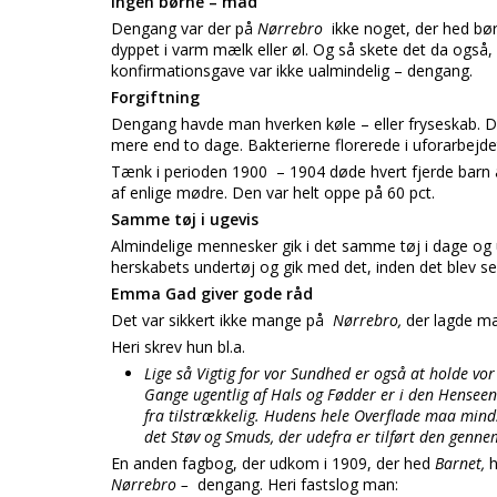
Ingen børne – mad
Dengang var der på
Nørrebro
ikke noget, der hed b
dyppet i varm mælk eller øl. Og så skete det da også, at
konfirmationsgave var ikke ualmindelig – dengang.
Forgiftning
Dengang havde man hverken køle – eller fryseskab. Det
mere end to dage. Bakterierne florerede i uforarbejd
Tænk i perioden 1900 – 1904 døde hvert fjerde barn a
af enlige mødre. Den var helt oppe på 60 pct.
Samme tøj i ugevis
Almindelige mennesker gik i det samme tøj i dage og 
herskabets undertøj og gik med det, inden det blev sen
Emma Gad giver gode råd
Det var sikkert ikke mange på
Nørrebro,
der lagde mæ
Heri skrev hun bl.a.
Lige så Vigtig for vor Sundhed er også at holde v
Gange ugentlig af Hals og Fødder er i den Henseen
fra tilstrækkelig. Hudens hele Overflade maa minds
det Støv og Smuds, der udefra er tilført den genne
En anden fagbog, der udkom i 1909, der hed
Barnet,
h
Nørrebro –
dengang. Heri fastslog man: