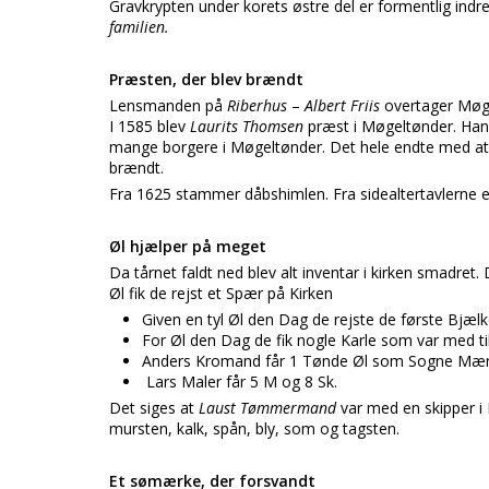
Gravkrypten under korets østre del er formentlig indre
familien.
Præsten, der blev brændt
Lensmanden på
Riberhus
–
Albert Friis
overtager Møge
I 1585 blev
Laurits Thomsen
præst i Møgeltønder. Hans
mange borgere i Møgeltønder. Det hele endte med at
brændt.
Fra 1625 stammer dåbshimlen. Fra sidealtertavlerne er 
Øl hjælper på meget
Da tårnet faldt ned blev alt inventar i kirken smadret
Øl fik de rejst et Spær på Kirken
Given en tyl Øl den Dag de rejste de første Bjælk
For Øl den Dag de fik nogle Karle som var med ti
Anders Kromand får 1 Tønde Øl som Sogne Mænden
Lars Maler får 5 M og 8 Sk.
Det siges at
Laust Tømmermand
var med en skipper i
mursten, kalk, spån, bly, som og tagsten.
Et sømærke, der forsvandt