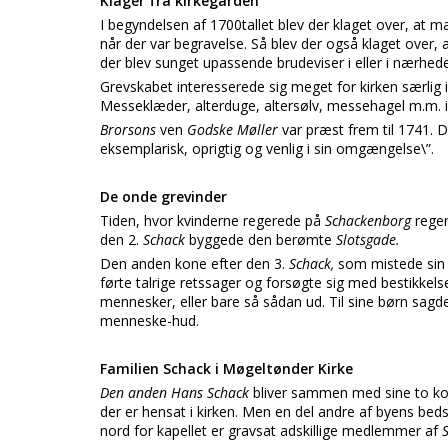
Klager fra kirkegården
I begyndelsen af 1700tallet blev der klaget over, at ma
når der var begravelse. Så blev der også klaget over, a
der blev sunget upassende brudeviser i eller i nærhede
Grevskabet interesserede sig meget for kirken særlig
Messeklæder, alterduge, altersølv, messehagel m.m. 
Brorsons
ven
Godske Møller
var præst frem til 1741. De
eksemplarisk, oprigtig og venlig i sin omgængelse\”.
De onde grevinder
Tiden, hvor kvinderne regerede på
Schackenborg
reger
den 2.
Schack
byggede den berømte
Slotsgade.
Den anden kone efter den 3.
Schack,
som mistede sin 
førte talrige retssager og forsøgte sig med bestikkel
mennesker, eller bare så sådan ud. Til sine børn sagd
menneske-hud.
Familien Schack i Møgeltønder Kirke
Den anden Hans Schack
bliver sammen med sine to kone
der er hensat i kirken. Men en del andre af byens bed
nord for kapellet er gravsat adskillige medlemmer af