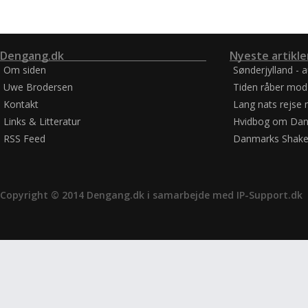
Dengang.dk
Nyeste artikle
Om siden
Sønderjylland - 
Uwe Brodersen
Tiden råber mod
Kontakt
Lang nats rejse 
Links & Litteratur
Hvidbog om Dan
RSS Feed
Danmarks Shake
Copyright © 2014 Dengang.dk i samarbejde med
IP-Support.dk