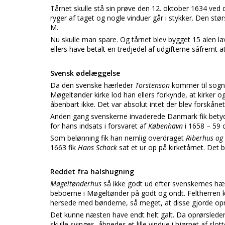
Tårnet skulle stå sin prøve den 12. oktober 1634 ved
ryger af taget og nogle vinduer går i stykker. Den størs
M.
Nu skulle man spare. Og tårnet blev bygget 15 alen lav
ellers have betalt en tredjedel af udgifterne såfremt at
Svensk ødelæggelse
Da den svenske hærleder
Torstenson
kommer til sogn
Møgeltønder kirke lod han ellers forkynde, at kirker 
åbenbart ikke. Det var absolut intet der blev forskånet
Anden gang svenskerne invaderede Danmark fik betydn
for hans indsats i forsvaret af
København
i 1658 – 59 
Som belønning fik han nemlig overdraget
Riberhus og
1663 fik
Hans Schack
sat et ur op på kirketårnet. Det
Reddet fra halshugning
Møgeltønderhus
så ikke godt ud efter svenskernes h
beboerne i Møgeltønder på godt og ondt. Feltherren kø
hersede med bønderne, så meget, at disse gjorde oprø
Det kunne næsten have endt helt galt. Da oprørsledere
skulle svinges, åbnedes et lille vindue i hjørnet af slot