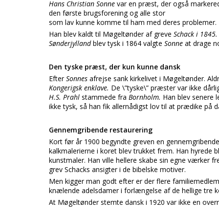
Hans Christian Sonne
var en præst, der også markerede
den første brugsforening og alle stor
som lav kunne komme til ham med deres problemer.
Han blev kaldt til Møgeltønder af greve
Schack i 1845
Sønderjylland
blev tysk i 1864 valgte
Sonne
at drage n
Den tyske præst, der kun kunne dansk
Efter
Sonnes
afrejse sank kirkelivet i Møgeltønder. Al
Kongerigsk enklave.
De \”tyske\” præster var ikke dårl
H.S. Prahl
stammede fra
Bornholm.
Han blev senere 
ikke tysk, så han fik allernådigst lov til at prædike på 
Gennemgribende restaurering
Kort før år 1900 begyndte greven en gennemgribende 
kalkmalerierne i koret blev trukket frem. Han hyrede 
kunstmaler. Han ville hellere skabe sin egne værker f
grev Schacks ansigter i de bibelske motiver.
Men kigger man godt efter er der flere familiemedlem
knælende adelsdamer i forlængelse af de hellige tre 
At Møgeltønder stemte dansk i 1920 var ikke en overr