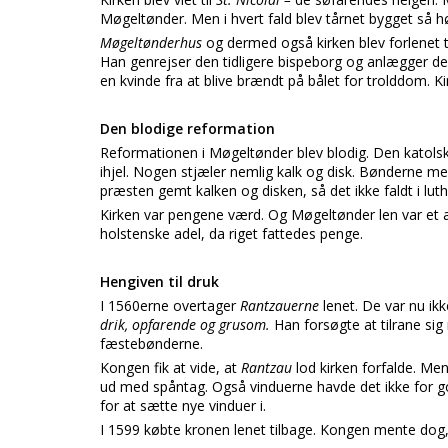
Møgeltønder. Men i hvert fald blev tårnet bygget så h
Møgeltønderhus
og dermed også kirken blev forlenet t
Han genrejser den tidligere bispeborg og anlægger de
en kvinde fra at blive brændt på bålet for trolddom. K
Den blodige reformation
Reformationen i Møgeltønder blev blodig. Den katol
ihjel. Nogen stjæler nemlig kalk og disk. Bønderne me
præsten gemt kalken og disken, så det ikke faldt i lu
Kirken var pengene værd. Og Møgeltønder len var et 
holstenske adel, da riget fattedes penge.
Hengiven til druk
I 1560erne overtager
Rantzauerne
lenet. De var nu ik
drik, opfarende og grusom.
Han forsøgte at tilrane si
fæstebønderne.
Kongen fik at vide, at
Rantzau
lod kirken forfalde. Me
ud med spåntag. Også vinduerne havde det ikke for go
for at sætte nye vinduer i.
I 1599 købte kronen lenet tilbage. Kongen mente dog, 