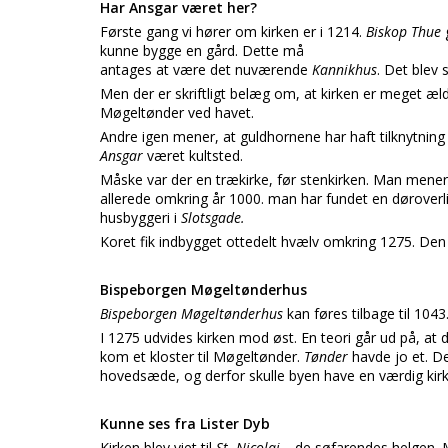
Har Ansgar været her?
Første gang vi hører om kirken er i 1214.
Biskop Thue
kunne bygge en gård. Dette må
antages at være det nuværende
Kannikhus
. Det blev
Men der er skriftligt belæg om, at kirken er meget æl
Møgeltønder ved havet.
Andre igen mener, at guldhornene har haft tilknytning
Ansgar
været kultsted.
Måske var der en trækirke, før stenkirken. Man mener,
allerede omkring år 1000. man har fundet en døroverlig
husbyggeri i
Slotsgade.
Koret fik indbygget ottedelt hvælv omkring 1275. Den t
Bispeborgen Møgeltønderhus
Bispeborgen Møgeltønderhus
kan føres tilbage til 10
I 1275 udvides kirken mod øst. En teori går ud på, at
kom et kloster til Møgeltønder.
Tønder
havde jo et. D
hovedsæde, og derfor skulle byen have en værdig kirk
Kunne ses fra Lister Dyb
Kirken blev viet til
St. Nicolai –
de søfarendes helgen. M