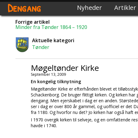
Dengang
Nyheder
Artikler
Forrige artikel
Minder fra Tønder 1864 – 1920
Aktuelle kategori
Tønder
Møgeltønder Kirke
September 13, 2009
En kongelig tilknytning
Møgeltønder Kirke er efterhånden blevet et tilløbsstyk
Schackenborg. De bruger flittigt kirken. Og kirken har g
dengang. Men ejerskabet i dag er en anden. Størstedel
ser i dag er over 800 år gammel, og uofficiel er det 
fra 1180. Og hvorfor nu det? Jo kirken har også haft e
I 1970 overgik kirken til selveje, og en omfattende res
havde i 1740.