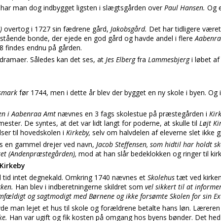
k
har man dog indbygget ligsten i slægtsgården over
Paul Hansen.
Og e
0)
overtog i 1727 sin fædrene gård,
Jakobsgård.
Det har tidligere være
lstående bonde, der ejede en god gård og havde andel i flere
Aabenra
 findes endnu på gården.
 dramaer. Således kan det ses, at
Jes Elberg
fra
Lammesbjerg
i løbet a
smark
før 1744, men i dette år blev der bygget en ny skole i byen. Og
en i Aabenraa Amt
nævnes en 3 fags skolestue på præstegården i
Kir
ester. De syntes, at det var lidt langt for poderne, at skulle til
Løjt K
lser til hovedskolen i
Kirkeby,
selv om halvdelen af eleverne slet ikke gi
s en gammel drejer ved navn,
Jacob Steffensen, som hidtil har holdt s
et (Andenpræstegården),
mod at han slår bedeklokken og ringer til kirk
 Kirkeby
 tid intet degnekald. Omkring 1740 nævnes et
Skolehus
tæt ved kirke
cken.
Han blev i indberetningerne skildret som
vel sikkert til at infor
mfældigt og sagtmodigt med Børnene og ikke forsømte Skolen for sin Ex
de man lejet et hus til skole og forældrene betalte hans løn. Læreren
ke.
Han var ugift og fik kosten på omgang hos byens bønder. Det he