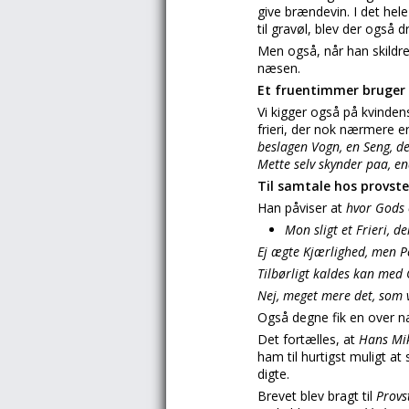
give brændevin. I det hel
til gravøl, blev der også 
Men også, når han skildr
næsen.
Et fruentimmer bruger 
Vi kigger også på kvinden
frieri, der nok nærmere e
beslagen Vogn, en Seng, d
Mette selv skynder paa, en
Til samtale hos provst
Han påviser at
hvor Gods 
Mon sligt et Frieri,
Ej ægte Kjærlighed, men P
Tilbørligt kaldes kan med
Nej, meget mere det, som 
Også degne fik en over na
Det fortælles, at
Hans Mi
ham til hurtigst muligt at
digte.
Brevet blev bragt til
Provs