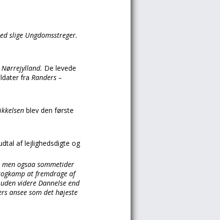
med slige Ungdomsstreger.
i
Nørrejylland.
De levede
ldater fra
Randers –
ikkelsen
blev den første
udtal af lejlighedsdigte og
ge, men ogsaa sommetider
Sprogkamp at fremdrage af
, uden videre Dannelse end
ters ansee som det højeste