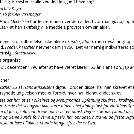
til sig. Provsten skulle ved den lejlighed have sagt:
forbliv Degn
, så forbliv Visemager.
Hans Mikkelsen
burde være ude over den alder, hvor man
gav sig af 
lsen,
at han skriftelig ville meddele provsten om sin alder.
 meget stor udbredelse, ikke alene i
Sønderjylland,
men også langt op 
id.
Frederik Fischer
nævner dem i 1860. Det var nemlig indkvarteret so
fremsige
Smedevisen.
e organist
 21. december 1796
e
fter at have været lærer i 53 år. Hans søn,
Jep M
scher
Fischer
25 af
Hans Mikkelsens
digte. Foruden disse, har han skrevet et 
rsynede udgivelsen med et forord, hvor han blandt andet skrev:
se det har at se Folkelivet og Menigmands Opfatning skildret i krafti
ger, turde det vel ogsaa ikke være aldeles betydningsløst for Nutidens 
en af forrige Aarhundrede har levet en dansk Digter i Sønderjylland der
 og Genie kunde forhverve sig selv, har opnaaet, hvad vel de fleste Dig
esie at leve i Folkets Munde længe efter deres Død.