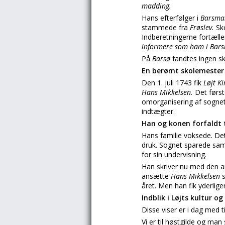
madding.
Hans efterfølger i
Barsmar
stammede fra
Frøslev.
Sk
Indberetningerne fortælle
informere som ham i Bar
På
Barsø
fandtes ingen sk
En berømt skolemester 
Den 1. juli 1743 fik
Løjt K
Hans Mikkelsen.
Det førs
omorganisering af sognet
indtægter.
Han og konen forfaldt t
Hans familie voksede. Det 
druk. Sognet sparede samm
for sin undervisning.
Han skriver nu med den an
ansætte
Hans Mikkelsen
året. Men han fik yderli
Indblik i Løjts kultur og
Disse viser er i dag med ti
Vi er til høstgilde og man