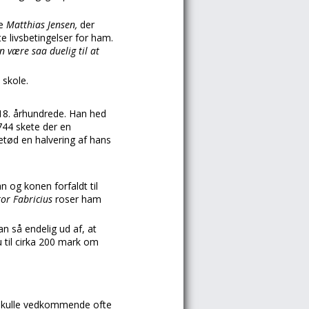
te
Matthias Jensen,
der
e livsbetingelser for ham.
n være saa duelig til at
 skole.
 18. århundrede. Han hed
744 skete der en
etød en halvering af hans
n og konen forfaldt til
tor Fabricius
roser ham
n så endelig ud af, at
u til cirka 200 mark om
ke skulle vedkommende ofte