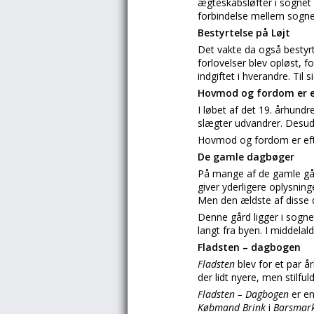
ægteskabsløfter i sognet 
forbindelse mellem sogn
Bestyrtelse på Løjt
Det vakte da også bestyr
forlovelser blev opløst, f
indgiftet i hverandre. Til
Hovmod og fordom er e
I løbet af det 19. århun
slægter udvandrer. Desud
Hovmod og fordom er eft
De gamle dagbøger
På mange af de gamle g
giver yderligere oplysnin
Men den ældste af disse
Denne gård ligger i sogne
langt fra byen. I middelal
Fladsten – dagbogen
Fladsten
blev for et par 
der lidt nyere, men stilf
Fladsten – Dagbogen
er e
Købmand Brink
i
Barsmark