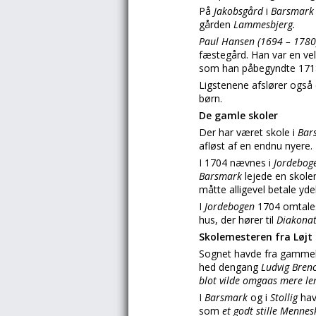
På
Jakobsgård
i
Barsmar
gården
Lammesbjerg.
Paul Hansen (1694 – 178
fæstegård. Han var en ve
som han påbegyndte 1718
Ligstenene afslører også
børn.
De gamle skoler
Der har været skole i
Bar
afløst af en endnu nyere.
I 1704 nævnes i
Jordebog
Barsmark
lejede en skolem
måtte alligevel betale yde
I
Jordebogen
1704 omtale
hus, der hører til
Diakonat
Skolemesteren fra Løjt
Sognet havde fra gammel
hed dengang
Ludvig Bren
blot vilde omgaas mere le
I
Barsmark
og i
Stollig
hav
som
et godt stille Mennes