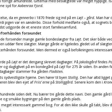
i forrige århundrede. Giftemål med beslægtede var meget hyppige. Is
ene syd for
Aabenraa Fjord.
telse, da en
gennerbo
i 1870 friede sig ind på en
Løjt – gård.
Man har d
ordi pigen var en
sønderbo.
Disse forhold medførte også, at sognets 
 sidst udgjorde de et eneste stort familiesamfund.
fterhånden forsvundet
drede forsvinder mange gamle bondeslægter fra
Løjt.
Det sker både ve
en uddør flere slægter. Mange gårde er ligeledes gledet ud af slægt
erhånden forsvundet. Men dermed er også befolkningens interessan
årde på
Løjt
er det dengang skrevet dagbøger. På
Jakobsgård
findes
P
ger og dagliglivet på en bondegård på
Løjt
for 275 år siden. En anden 
 dagbøger stammer fra gården
Fladsten.
ts sydvestligste hjørne. Den hører til byen
Stollig.
Den har altid ligge
deren blev den ejet af
Friis’ erne
på
Stolliggård.
Senere kom den i
Kron
århundrede siden delt. Nu bærer tre gårde dette navn. Den gamle gård 
ulde og smukke bygninger på den gamle gårds plads.
n meget interessant gammel bog. For at den ikke skulle gå tabt, blev 
.