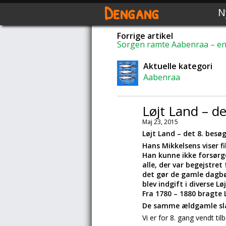
Dengang
N
Forrige artikel
Sorgen ramte Aabenraa – e
Aktuelle kategori
Aabenraa
Løjt Land – d
Maj 23, 2015
Løjt Land – det 8. besø
Hans Mikkelsens viser f
Han kunne ikke forsørge
alle, der var begejstret
det gør de gamle dagbø
blev indgift i diverse Lø
Fra 1780 – 1880 bragte 
De samme ældgamle sl
Vi er for 8. gang vendt ti