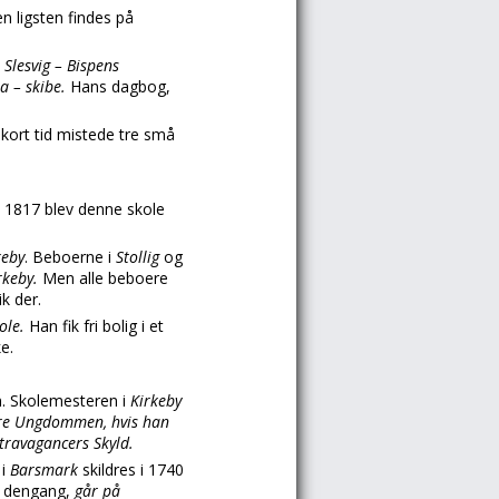
n ligsten findes på
t
Slesvig – Bispens
a – skibe.
Hans dagbog,
f kort tid mistede tre små
 i 1817 blev denne skole
keby
. Beboerne i
Stollig
og
irkeby.
Men alle beboere
k der.
kole.
Han fik fri bolig i et
e.
n. Skolemesteren i
Kirkeby
mere Ungdommen, hvis han
travagancers Skyld.
 i
Barsmark
skildres i 1740
d dengang,
går på