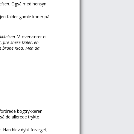
elsen.
Også med hensyn
ejen falder gamle koner på
ikkelsen.
Vi overværer et
r,
fire snese Daler, en
en brune Klod. Men da
pfordrede bogtrykkeren
så de allerede trykte
. Han blev dybt forarget,