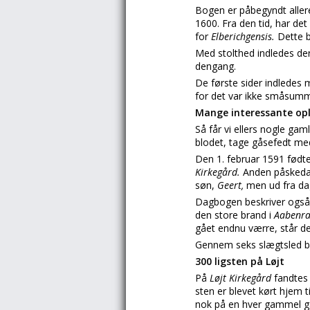
Bogen er påbegyndt allere
1600. Fra den tid, har d
for
Elberichgensis.
Dette 
Med stolthed indledes d
dengang.
De første sider indledes 
for det var ikke småsumme
Mange interessante op
Så får vi ellers nogle ga
blodet, tage gåsefedt med
Den 1. februar 1591 født
Kirkegård.
Anden påskeda
søn,
Geert,
men ud fra da
Dagbogen beskriver ogs
den store brand i
Aabenr
gået endnu værre, står de
Gennem seks slægtsled b
300 ligsten på Løjt
På
Løjt Kirkegård
fandtes
sten er blevet kørt hjem 
nok på en hver gammel 