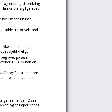
prog er brugt til omkring
.
Han kaldte sig ligeledes
ke hver mands kunst,
 siddet i stor velstand,
an ikke kan standse
det øjeblikkeligt.
v begravet på
Rise
oktober 1604 fik han en
 Vi får også historien om
for at hjælpe, havde det
kke gamle minder. Disse
tykker, og stumper findes