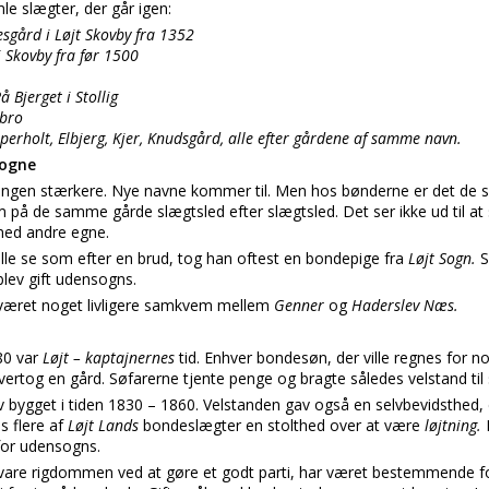
 slægter, der går igen:
sgård i Løjt Skovby fra 1352
 Skovby fra før 1500
 Bjerget i Stollig
sbro
pperholt, Elbjerg, Kjer, Knudsgård, alle efter gårdene af samme navn.
sogne
dringen stærkere. Nye navne kommer til. Men hos bønderne er det de
em på de samme gårde slægtsled efter slægtsled. Det ser ikke ud til 
med andre egne.
le se som efter en brud, tog han oftest en bondepige fra
Løjt Sogn.
S
blev gift udensogns.
 været noget livligere samkvem mellem
Genner
og
Haderslev Næs.
80 var
Løjt – kaptajnernes
tid. Enhver bondesøn, der ville regnes for no
overtog en gård. Søfarerne tjente penge og bragte således velstand til
bygget i tiden 1830 – 1860. Velstanden gav også en selvbevidsthed
s flere af
Løjt Lands
bondeslægter en stolthed over at være
løjtning.
 for udensogns.
evare rigdommen ved at gøre et godt parti, har været bestemmende 