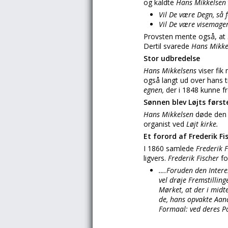
og kaldte
Hans Mikkelsen
Vil De være Degn, så 
Vil De være visemager
Provsten mente også, at
Dertil svarede
Hans Mikke
Stor udbredelse
Hans Mikkelsens
viser fik
også langt ud over hans t
egnen,
der i 1848 kunne 
Sønnen blev Løjts først
Hans Mikkelsen
døde den
organist ved
Løjt kirke.
Et forord af Frederik Fi
I 1860 samlede
Frederik 
ligvers.
Frederik Fischer
fo
….Foruden den Interes
vel drøje Fremstillin
Mørket, at der i midt
de, hans opvakte Aand
Formaal: ved deres Po