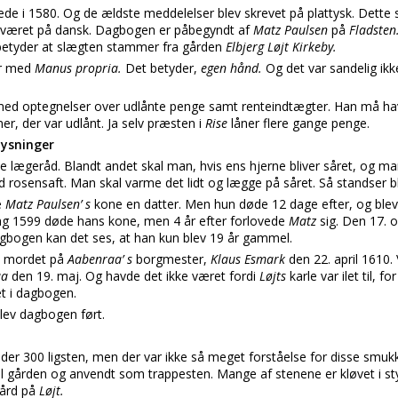
de i 1580. Og de ældste meddelelser blev skrevet på plattysk. Dette s
et været på dansk. Dagbogen er påbegyndt af
Matz Paulsen
på
Fladsten
betyder at slægten stammer fra gården
Elbjerg Løjt Kirkeby.
er med
Manus propria.
Det betyder,
egen hånd.
Og det var sandelig ik
med optegnelser over udlånte penge samt renteindtægter. Han må have
r, der var udlånt. Ja selv præsten i
Rise
låner flere gange penge.
lysninger
mle lægeråd. Blandt andet skal man, hvis ens hjerne bliver såret, og m
 rosensaft. Man skal varme det lidt og lægge på såret. Så standser blo
e
Matz Paulsen’ s
kone en datter. Men hun døde 12 dage efter, og ble
g 1599 døde hans kone, men 4 år efter forlovede
Matz
sig. Den 17. 
gbogen kan det ses, at han kun blev 19 år gammel.
å mordet på
Aabenraa’ s
borgmester,
Klaus Esmark
den 22. april 1610.
aa
den 19. maj. Og havde det ikke været fordi
Løjts
karle var ilet til, 
t i dagbogen.
lev dagbogen ført.
 der 300 ligsten, men der var ikke så meget forståelse for disse smu
til gården og anvendt som trappesten. Mange af stenene er kløvet i s
gård på
Løjt.