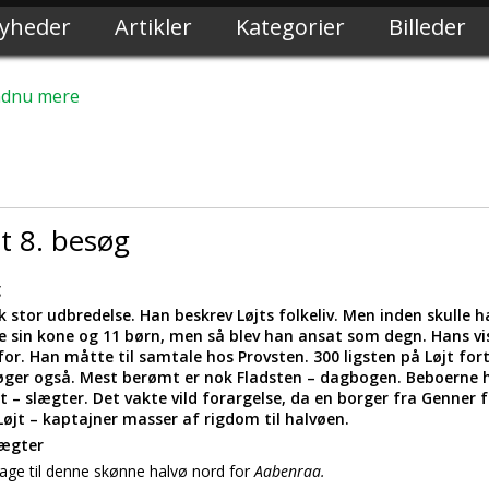
yheder
Artikler
Kategorier
Billeder
ndnu mere
et 8. besøg
g
ik stor udbredelse. Han beskrev Løjts folkeliv. Men inden skulle
 sin kone og 11 børn, men så blev han ansat som degn. Hans vise
 for. Han måtte til samtale hos Provsten. 300 ligsten på Løjt for
ger også. Mest berømt er nok Fladsten – dagbogen. Beboerne hol
jt – slægter. Det vakte vild forargelse, da en borger fra Genner fr
Løjt – kaptajner masser af rigdom til halvøen.
ægter
lbage til denne skønne halvø nord for
Aabenraa.