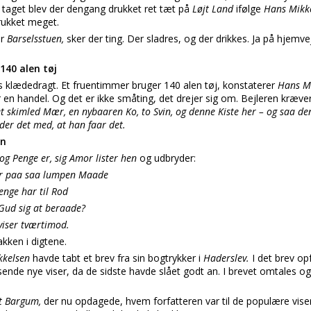
e taget blev der dengang drukket ret tæt på
Løjt Land
ifølge
Hans Mikk
drukket meget.
er
Barselsstuen,
sker der ting. Der sladres, og der drikkes. Ja på hjemv
140 alen tøj
s klædedragt. Et fruentimmer bruger 140 alen tøj, konstaterer
Hans M
r en handel. Og det er ikke småting, det drejer sig om. Bejleren kræve
et skimled Mær, en nybaaren Ko, to Svin, og denne Kiste her – og saa d
der det med, at han faar det.
en
og Penge er, sig Amor lister hen
og udbryder:
 der paa saa lumpen Maade
enge har til Rod
 Gud sig at beraade?
viser tværtimod.
kken i digtene.
kkelsen
havde tabt et brev fra sin bogtrykker i
Haderslev.
I det brev o
 sende nye viser, da de sidste havde slået godt an. I brevet omtales og
t Bargum,
der nu opdagede, hvem forfatteren var til de populære viser