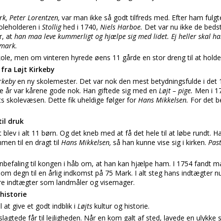
k, Peter Lorentzen,
var man ikke så godt tilfreds med. Efter ham fulg
oleholderen i
Stollig
hed i 1740,
Niels Harboe.
Det var nu ikke de bedst
r, at
han maa leve kummerligt og hjælpe sig med lidet. Ej heller skal ha
smark.
ole, men om vinteren hyrede øens 11 gårde en stor dreng til at holde
fra Løjt Kirkeby
irkeby
en ny skolemester. Det var nok den mest betydningsfulde i det
te år var kårene gode nok. Han giftede sig med en
Løjt – pige.
Men i 1
s skolevæsen. Dette fik uheldige følger for
Hans Mikkelsen.
For det b
il druk
blev i alt 11 børn. Og det kneb med at få det hele til at løbe rundt. Ha
en til en dragt til
Hans Mikkelsen,
så han kunne vise sig i kirken.
Pas
befaling til kongen i håb om, at han kan hjælpe ham. I 1754 fandt ma
som degn til en årlig indkomst på 75 Mark. I alt steg hans indtægter n
gere indtægter som landmåler og visemager.
 historie
l at give et godt indblik i
Løjts
kultur og historie.
 slagtede får til lejligheden. Når en kom galt af sted, lavede en ulyk