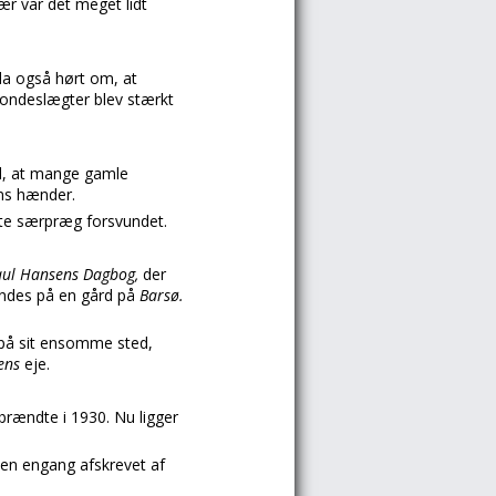
ær var det meget lidt
a også hørt om, at
bondeslægter blev stærkt
d, at mange gamle
ens hænder.
te særpræg forsvundet.
aul Hansens Dagbog,
der
findes på en gård på
Barsø.
t på sit ensomme sted,
ens
eje.
brændte i 1930. Nu ligger
den engang afskrevet af