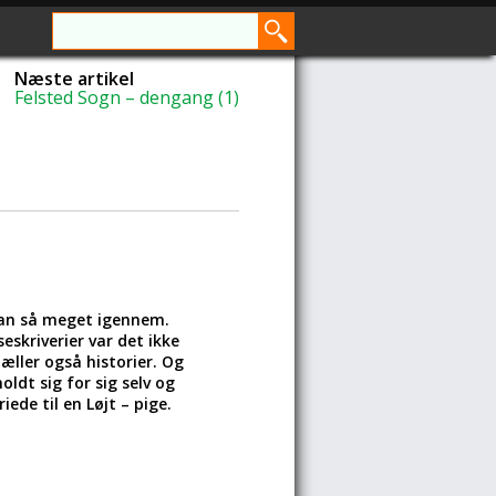
Næste artikel
Felsted Sogn – dengang (1)
 han så meget igennem.
skriverier var det ikke
tæller også historier. Og
dt sig for sig selv og
iede til en Løjt – pige.