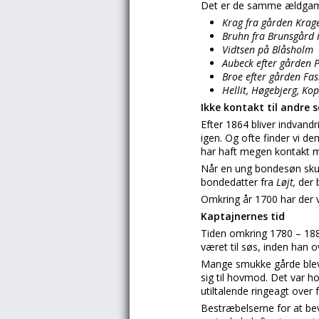
Det er de samme ældgamle
Krag fra gården Krage
Bruhn fra Brunsgård i
Vidtsen på Blåsholm
Aubeck efter gården På
Broe efter gården Fa
Hellit, Høgebjerg, Ko
Ikke kontakt til andre 
Efter 1864 bliver indvan
igen. Og ofte finder vi d
har haft megen kontakt 
Når en ung bondesøn skul
bondedatter fra
Løjt,
der 
Omkring år 1700 har der
Kaptajnernes tid
Tiden omkring 1780 – 18
været til søs, inden han 
Mange smukke gårde blev 
sig til hovmod. Det var ho
utiltalende ringeagt over
Bestræbelserne for at b