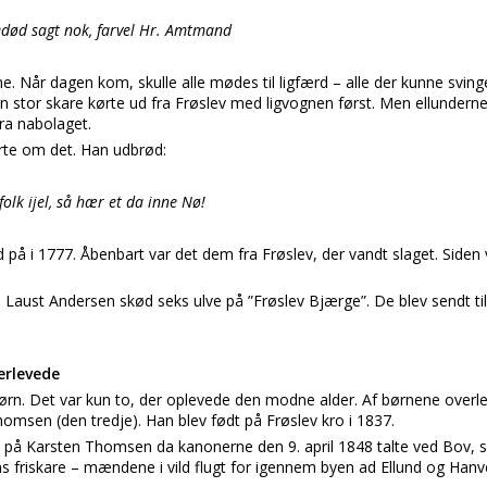
edød sagt nok, farvel Hr. Amtmand
vne. Når dagen kom, skulle alle mødes til ligfærd – alle der kunne svinge
En stor skare kørte ud fra Frøslev med ligvognen først. Men ellundern
ra nabolaget.
te om det. Han udbrød:
folk ijel, så hær et da inne Nø!
 på i 1777. Åbenbart var det dem fra Frøslev, der vandt slaget. Siden
Laust Andersen skød seks ulve på ”Frøslev Bjærge”. De blev sendt til
erlevede
 børn. Det var kun to, der oplevede den modne alder. Af børnene over
msen (den tredje). Han blev født på Frøslev kro i 1837.
k på Karsten Thomsen da kanonerne den 9. april 1848 talte ved Bov, så
s friskare – mændene i vild flugt for igennem byen ad Ellund og Hanved