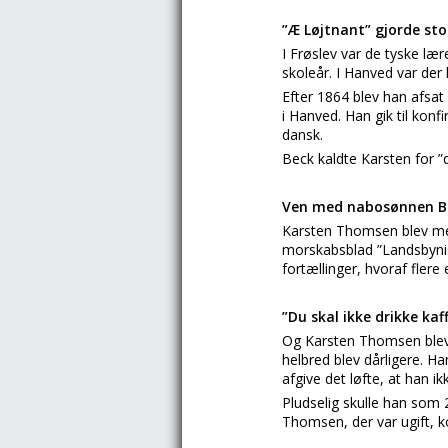
”Æ Løjtnant” gjorde st
I Frøslev var de tyske lær
skoleår. I Hanved var der
Efter 1864 blev han afsat
i Hanved. Han gik til kon
dansk.
Beck kaldte Karsten for ”
Ven med nabosønnen B
Karsten Thomsen blev me
morskabsblad ”Landsbyniss
fortællinger, hvoraf fle
”Du skal ikke drikke ka
Og Karsten Thomsen blev
helbred blev dårligere. H
afgive det løfte, at han ik
Pludselig skulle han som 
Thomsen, der var ugift, 