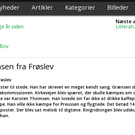
yheder
Artikler
Kategorier
Billeder
Næste a
ge år siden
Litterat
 Bov
en fra Frøslev
øslev
lister til stede. Han har skrevet en meget kendt sang. Grænsen s
nsekommissionen. Kirkevejen blev spæret, der skulle kæmpes om d
e var Karsten Thomsen. Han lovede sin far ikke at drikke kaffepu
pe. Han ville ikke kæmpe for Preussen og flygtede. Det betød 1
sposter. Der blev sat melodi til digtene. Ringridningen blev uds
 han.