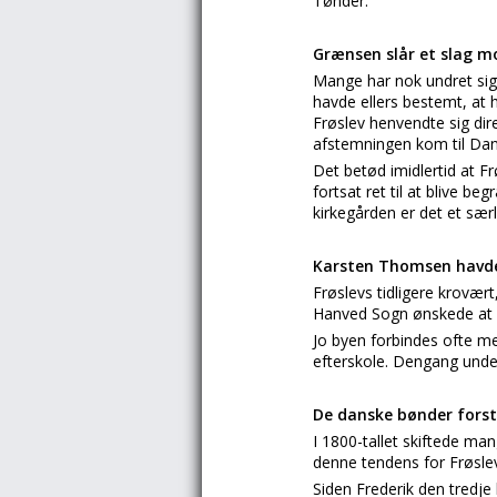
Tønder.
Grænsen slår et slag m
Mange har nok undret sig
havde ellers bestemt, at 
Frøslev henvendte sig dir
afstemningen kom til Da
Det betød imidlertid at Fr
fortsat ret til at blive b
kirkegården er det et sær
Karsten Thomsen havde
Frøslevs tidligere krovært
Hanved Sogn ønskede at k
Jo byen forbindes ofte me
efterskole. Dengang unde
De danske bønder forst
I 1800-tallet skiftede ma
denne tendens for Frøsl
Siden Frederik den tredj