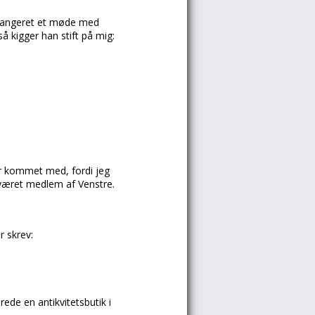
arrangeret et møde med
 kigger han stift på mig:
ar kommet med, fordi jeg
g været medlem af Venstre.
r skrev:
de en antikvitetsbutik i