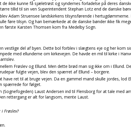
at de ikke kunne få sjæletrøst og syndernes forladelse på deres dans
tørre tillid til sin ven Superintendent Stephan Lotz end de danske bøn
d blev Adam Struensee landskirkens tilsynsførende i hertugdømmerne.
ulle føre tilsyn. Og han bemærkede at de danske bønder ikke fik meg
t den første Karsten Thomsen kom fra Medelby Sogn.
n vestlige del af byen. Dette bol forblev i slægtens eje og her kom si
mpede med ellunderne om kirkevejen. De havde en mil til kirke i Hanv
rrislev.
ellem Frøslev og Ellund. Men dette brød man sig ikke om i Ellund. D
rudepar fulgte vejen, blev den spærret af Ellund – borgere.
t have ret til at bruge vejen. Da en gammel mand skulle jordes, lod E
 spærrede for følget.
(Sognefogeden) Laust Andersen ind til Flensborg for at tale med
Den rettergang er alt for langsom, mente Laust.
 i Frøslev?
en.