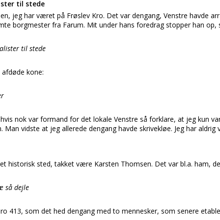
ster til stede
iden, jeg har været på Frøslev Kro. Det var dengang, Venstre havde 
mte borgmester fra Farum. Mit under hans foredrag stopper han op, så
lister til stede
 afdøde kone:
er
is nok var formand for det lokale Venstre så forklare, at jeg kun v
em. Man vidste at jeg allerede dengang havde skrivekløe. Jeg har aldri
t historisk sted, takket være Karsten Thomsen. Det var bl.a. ham, de
æ så dejle
ro 413, som det hed dengang med to mennesker, som senere etablere