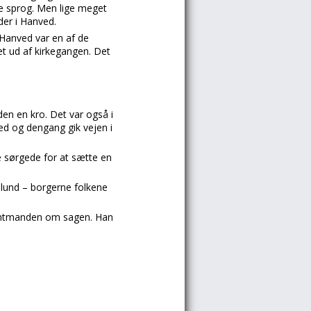
ke sprog. Men lige meget
der i Hanved.
 Hanved var en af de
et ud af kirkegangen. Det
den en kro. Det var også i
ed og dengang gik vejen i
e sørgede for at sætte en
llund – borgerne folkene
 amtmanden om sagen. Han