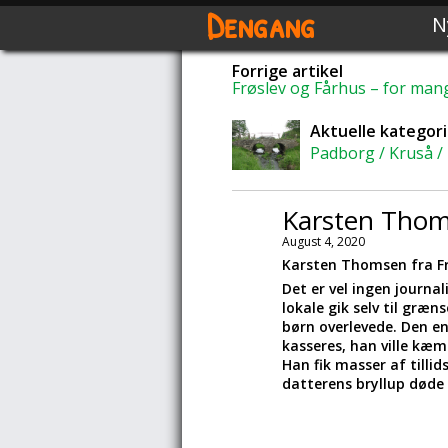
Dengang
N
Forrige artikel
Frøslev og Fårhus – for man
Aktuelle kategori
Padborg / Kruså /
Karsten Thoms
August 4, 2020
Karsten Thomsen fra Fr
Det er vel ingen journa
lokale gik selv til græ
børn overlevede. Den en
kasseres, han ville kæm
Han fik masser af tillid
datterens bryllup døde