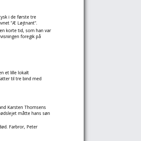
ysk i de første tre
vnet ”Æ Løjtnant”.
en korte tid, som han var
visningen foregik på
t lille lokalt
tter til tre bind med
mand Karsten Thomsens
 dødslejet måtte hans søn
død. Farbror, Peter