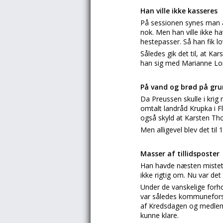
Han ville ikke kasseres
På sessionen synes man a
nok. Men han ville ikke h
hestepasser. Så han fik l
Således gik det til, at K
han sig med Marianne Lor
På vand og brød på gru
Da Preussen skulle i krig
omtalt landråd Krupka i 
også skyld at Karsten Tho
Men alligevel blev det ti
Masser af tillidsposter
Han havde næsten mistet b
ikke rigtig om. Nu var de
Under de vanskelige forh
var således kommuneforst
af Kredsdagen og medlem 
kunne klare.