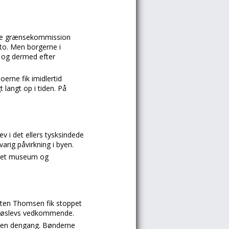
nale grænsekommission
 to. Men borgerne i
t og dermed efter
oerne fik imidlertid
 langt op i tiden. På
v i det ellers tysksindede
ig påvirkning i byen.
r det museum og
rsten Thomsen fik stoppet
Frøslevs vedkommende.
sten dengang. Bønderne