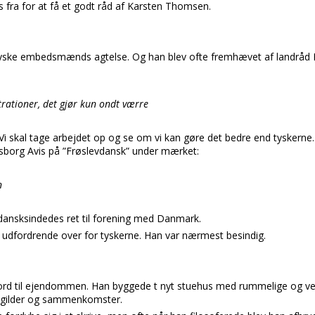
fra for at få et godt råd af Karsten Thomsen.
yske embedsmænds agtelse. Og han blev ofte fremhævet af landråd 
rationer, det gjør kun ondt værre
 Vi skal tage arbejdet op og se om vi kan gøre det bedre end tyskerne.
sborg Avis på ”Frøslevdansk” under mærket:
n
ansksindedes ret til forening med Danmark.
er udfordrende over for tyskerne. Han var nærmest besindig.
jord til ejendommen. Han byggede t nyt stuehus med rummelige og ve
l gilder og sammenkomster.