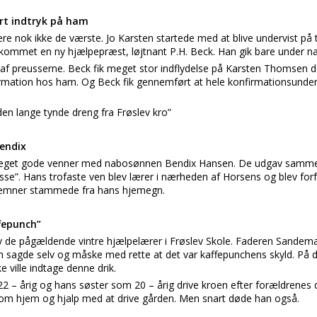
ort indtryk på ham
ere nok ikke de værste. Jo Karsten startede med at blive undervist på t
 kommet en ny hjælpepræst, løjtnant P.H. Beck. Han gik bare under na
 af preusserne. Beck fik meget stor indflydelse på Karsten Thomsen d
firmation hos ham. Og Beck fik gennemført at hele konfirmationsunder
den lange tynde dreng fra Frøslev kro”
endix
get gode venner med nabosønnen Bendix Hansen. De udgav sammen e
e”. Hans trofaste ven blev lærer i nærheden af Horsens og blev forfa
re emner stammede fra hans hjemegn.
ffepunch”
 de pågældende vintre hjælpelærer i Frøslev Skole. Faderen Sande
an sagde selv og måske med rette at det var kaffepunchens skyld. På
ke ville indtage denne drik.
22 – årig og hans søster som 20 – årig drive kroen efter forældrenes 
kom hjem og hjalp med at drive gården. Men snart døde han også.