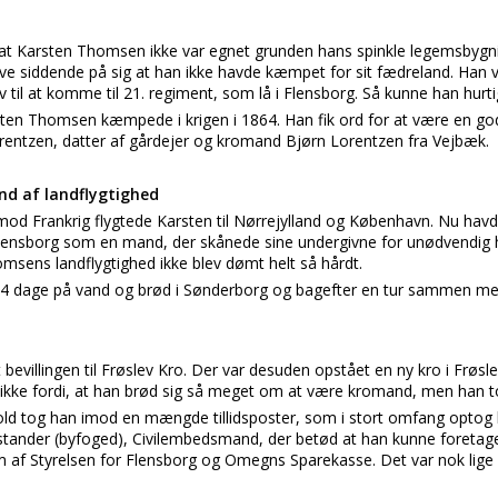
t Karsten Thomsen ikke var egnet grunden hans spinkle legemsbygni
ave siddende på sig at han ikke havde kæmpet for sit fædreland. Han vi
ov til at komme til 21. regiment, som lå i Flensborg. Så kunne han hur
arsten Thomsen kæmpede i krigen i 1864. Han fik ord for at være en god
entzen, datter af gårdejer og kromand Bjørn Lorentzen fra Vejbæk.
nd af landflygtighed
 mod Frankrig flygtede Karsten til Nørrejylland og København. Nu ha
Flensborg som en mand, der skånede sine undergivne for unødvendig
msens landflygtighed ikke blev dømt helt så hårdt.
l 14 dage på vand og brød i Sønderborg og bagefter en tur sammen med
evillingen til Frøslev Kro. Der var desuden opstået en ny kro i Frøs
t ikke fordi, at han brød sig så meget om at være kromand, men han t
old tog han imod en mængde tillidsposter, som i stort omfang optog 
ander (byfoged), Civilembedsmand, der betød at han kunne foretage
af Styrelsen for Flensborg og Omegns Sparekasse. Det var nok lige 