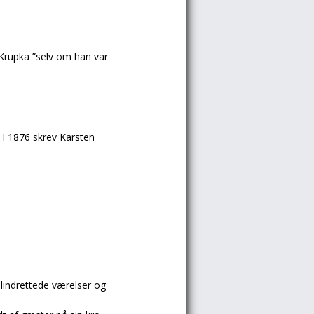
Krupka ”selv om han var
 I 1876 skrev Karsten
lindrettede værelser og