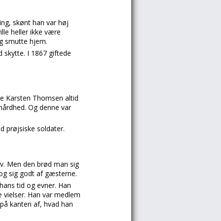
ng, skønt han var høj
lle heller ikke være
tig smutte hjem.
 skytte. I 1867 giftede
vde Karsten Thomsen altid
 hårdhed. Og denne var
 prøjsiske soldater.
lev. Men den brød man sig
og sig godt af gæsterne.
hans tid og evner. Han
 vielser. Han var medlem
på kanten af, hvad han