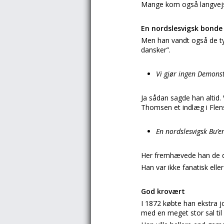
Mange kom også langvejs 
En nordslesvigsk bonde
Men han vandt også de t
dansker”.
Vi gjør ingen Demonst
Ja sådan sagde han altid.
Thomsen et indlæg i Flen
En nordslesvigsk Bu’e
Her fremhævede han de d
Han var ikke fanatisk ell
God krovært
I 1872 købte han ekstra 
med en meget stor sal ti