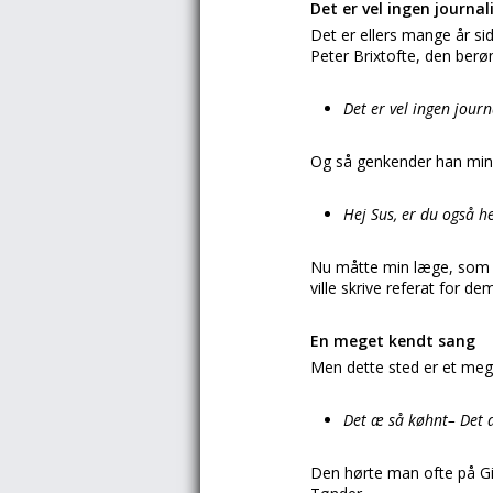
Det er vel ingen journali
Det er ellers mange år s
Peter Brixtofte, den berø
Det er vel ingen journa
Og så genkender han min
Hej Sus, er du også h
Nu måtte min læge, som hv
ville skrive referat for d
En meget kendt sang
Men dette sted er et mege
Det æ så køhnt– Det 
Den hørte man ofte på Gi