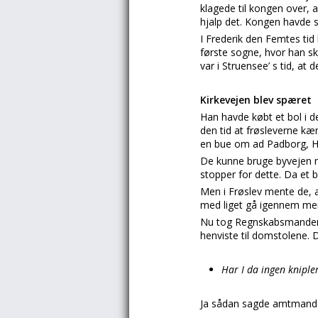
klagede til kongen over, 
hjalp det. Kongen havde s
I Frederik den Femtes ti
første sogne, hvor han sk
var i Struensee’ s tid, a
Kirkevejen blev spæret
Han havde købt et bol i de
den tid at frøsleverne kæ
en bue om ad Padborg, Ha
De kunne bruge byvejen m
stopper for dette. Da et b
Men i Frøslev mente de, a
med liget gå igennem men
Nu tog Regnskabsmanden 
henviste til domstolene. 
Har I da ingen knipler
Ja sådan sagde amtmand