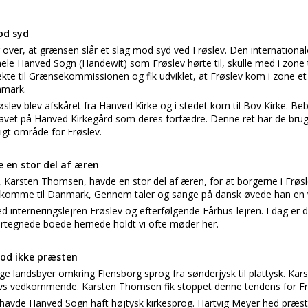
od syd
 over, at grænsen slår et slag mod syd ved Frøslev. Den internatio
hele Hanved Sogn (Handewit) som Frøslev hørte til, skulle med i zone
ekte til Grænsekommissionen og fik udviklet, at Frøslev kom i zone e
nmark.
øslev blev afskåret fra Hanved Kirke og i stedet kom til Bov Kirke. Beb
egravet på Hanved Kirkegård som deres forfædre. Denne ret har de brugt
ligt område for Frøslev.
 en stor del af æren
, Karsten Thomsen, havde en stor del af æren, for at borgerne i Frøsle
omme til Danmark, Gennem taler og sange på dansk øvede han en var
d interneringslejren Frøslev og efterfølgende Fårhus-lejren. I dag e
rtegnede boede hernede holdt vi ofte møder her.
od ikke præsten
nge landsbyer omkring Flensborg sprog fra sønderjysk til plattysk. Ka
evs vedkommende. Karsten Thomsen fik stoppet denne tendens for 
e havde Hanved Sogn haft højtysk kirkesprog. Hartvig Meyer hed præ