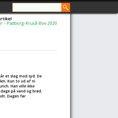
rtikel
ur – Padborg-Kruså-Bov 2020
lår et slag mod syd. De
en. Kun to ud af ni
nch. Han ville ikke
4 dage på vand og brød.
kudt. Dagen før