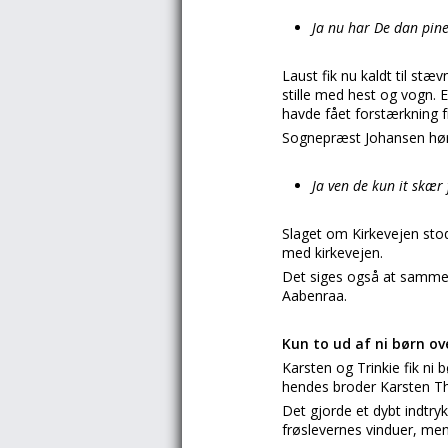
Ja nu har De dan pin
Laust fik nu kaldt til stæ
stille med hest og vogn. 
havde fået forstærkning f
Sognepræst Johansen hør
Ja ven de kun it skær 
Slaget om Kirkevejen stod
med kirkevejen.
Det siges også at samme 
Aabenraa.
Kun to ud af ni børn ov
Karsten og Trinkie fik ni
hendes broder Karsten Tho
Det gjorde et dybt indtry
frøslevernes vinduer, men