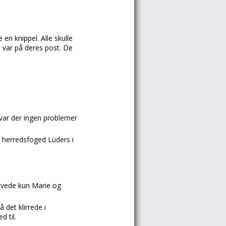
 en knippel. Alle skulle
e var på deres post. De
 var der ingen problemer
 herredsfoged Lüders i
levede kun Marie og
 det klirrede i
 til.