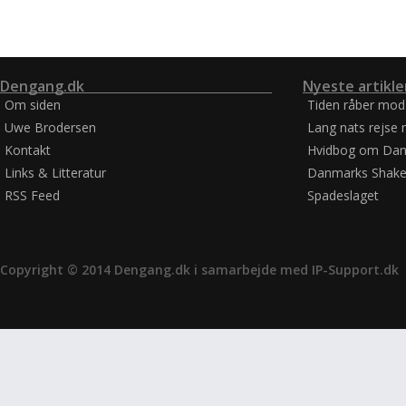
Dengang.dk
Nyeste artikle
Om siden
Tiden råber mod
Uwe Brodersen
Lang nats rejse 
Kontakt
Hvidbog om Dan
Links & Litteratur
Danmarks Shake
RSS Feed
Spadeslaget
Copyright © 2014 Dengang.dk i samarbejde med
IP-Support.dk