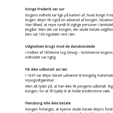
Konge Frederik var sur
Bogens indhold var lige på kanten af, hvad
Konge Fred
bogen.
Mejer
fik også en advarsel af kongen. Situation
Han tilbød, at rejse rundt til vigtige personer i landsde
begået. Men det var kongen, der skulle betale udgiftern
blev sat 100 rigsdaler ned i løn.
Udgivelsen brugt mod de dansksindede
I midten af 1850erne tog
Slesvig – holstenerne
bogens 
indholdet var rigtig.
Fik ikke udbetalt sin løn
I 1647 var
Mejer
blevet udnævnt til kongelig matematike
rejsegodtgørelser.
Men alt tyder på, at han ikke fik pengene udbetalt. Ri
kongen, for at få hjælp til at holde kreditorerne væk.
Flensborg ville ikke betale
Kongen forlangte, at byerne skulle betale
Mejers
ford