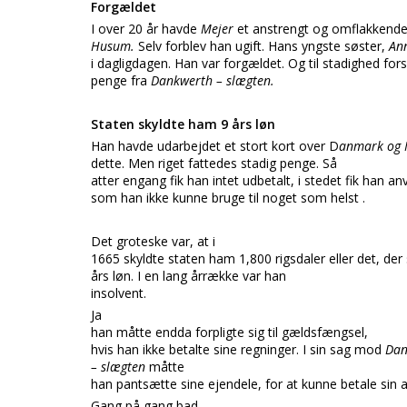
Forgældet
I over 20 år havde
Mejer
et anstrengt og omflakkende 
Husum.
Selv forblev han ugift. Hans yngste søster,
An
i dagligdagen. Han var forgældet. Og til stadighed for
penge fra
Dankwerth – slægten.
Staten skyldte ham 9 års løn
Han havde udarbejdet et stort kort over D
anmark og
dette. Men riget fattedes stadig penge. Så
atter engang fik han intet udbetalt, i stedet fik han an
som han ikke kunne bruge til noget som helst .
Det groteske var, at i
1665 skyldte staten ham 1,800 rigsdaler eller det, der s
års løn. I en lang årrække var han
insolvent.
Ja
han måtte endda forpligte sig til gældsfængsel,
hvis han ikke betalte sine regninger. I sin sag mod
Dan
– slægten
måtte
han pantsætte sine ejendele, for at kunne betale sin 
Gang på gang bad