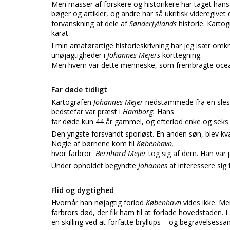
Men masser af forskere og historikere har taget hans o
bøger og artikler, og andre har så ukritisk videregivet
forvanskning af dele af
Sønderjyllands
historie. Karto
karat.
I min amatørartige historieskrivning har jeg især omk
unøjagtigheder i
Johannes Mejers
korttegning.
Men hvem var dette menneske, som frembragte ocean
Far døde tidligt
Kartografen
Johannes Mejer
nedstammede fra en sles
bedstefar var præst i
Hamborg.
Hans
far døde kun 44 år gammel, og efterlod enke og seks
Den yngste forsvandt sporløst. En anden søn, blev kv
Nogle af børnene kom til
København,
hvor farbror
Bernhard Mejer
tog sig af dem. Han var
Under opholdet begyndte
Johannes
at interessere sig
Flid og dygtighed
Hvornår han nøjagtig forlod
København
vides ikke. Me
farbrors død, der fik ham til at forlade hovedstaden. I
en skilling ved at forfatte bryllups – og begravelsessa