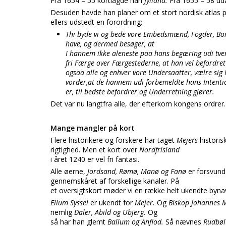
Fra 1654 – 55 kortlagde han
Jylland.
Fra 1655 – 58 u
Desuden havde han planer om et stort nordisk atlas 
ellers udstedt en forordning:
Thi byde vi og bede vore Embedsmænd, Fogder, B
have, og dermed besøger, at
I hannem ikke aleneste paa hans begæring udi tve
fri Færge over Færgestederne, at han vel befordr
ogsaa alle og enhver vore Undersaatter, vælre s
vorder,at de hannem udi forbemeldte hans Intentio
er, til bedste befordrer og Underretning gjører.
Det var nu langtfra alle, der efterkom kongens ordrer.
Mange mangler på kort
Flere historikere og forskere har taget
Mejers
historis
rigtighed. Men et kort over
Nordfrisland
i året 1240 er vel fri fantasi.
Alle øerne,
Jordsand, Rømø, Manø og Fanø
er forsvund
gennemskåret af forskellige kanaler. På
et oversigtskort møder vi en række helt ukendte byna
Ellum Syssel
er ukendt for
Mejer.
Og
Biskop Johannes
nemlig
Daler, Abild og Ubjerg.
Og
så har han glemt
Ballum og Anflod.
Så nævnes
Rudbøl