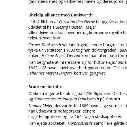
gårdmændenes og kådnernes navne og deres jorde, give
Uheldig alliance med Dankwerth
I 1642 fik han af
Christian den Fjerde
til opgave at ko
udvidet til hele S
lesvig Holsten.
Mejer
ville udgive sine kort over hertugdømmerne og ville h
tekst til hvert kort.
Casper Dankwerth
var landfoged, senere borgmester 
tyske universiteter. I 1633 tog han doktorgraden i
Bas
enken,
Helene Angel.
Derved kom han til en pæn form
Han begyndte at interessere sig for historien.
Johanne
1642 – 48 havde lavet over hertugdømmerne. Det store
Johannes Meyers (Mejer)
kort var gengivet.
Brødrene betalte
Omkostningerne beløb sig på 6746 Rigsdaler. Det blev
og
Kammermester Joachim Danckwerth
på
Gottorp.
Samuel Mejer,
der var født i 1609 havde lige som sin æ
han udnævnt til hofapoteker, senere
tillige feltapoteker og fra 1644 også stadsapoteker.
Han ejede apoteket i
Højbrostræde
samt flere gårde 