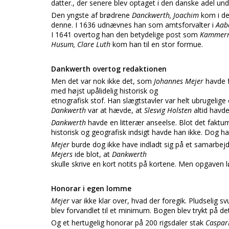
datter., der senere blev optaget i den danske adel un
Den yngste af brødrene
Danckwerth, Joachim
kom i de
denne. I 1636 udnævnes han som amtsforvalter i
Aab
I 1641 overtog han den betydelige post som
Kammer
Husum, Clare Luth
kom han til en stor formue.
Dankwerth overtog redaktionen
Men det var nok ikke det, som
Johannes Mejer
havde f
med højst upålidelig historisk og
etnografisk stof. Han slægtstavler var helt ubrugelig
Dankwerth
var at hævde, at
Slesvig Holsten
altid havd
Dankwerth
havde en litterær anseelse. Blot det faktu
historisk og geografisk indsigt havde han ikke. Dog ha
Mejer
burde dog ikke have indladt sig på et samarbej
Mejers
ide blot, at
Dankwerth
skulle skrive en kort notits på kortene. Men opgaven 
Honorar i egen lomme
Mejer
var ikke klar over, hvad der foregik. Pludselig 
blev forvandlet til et minimum. Bogen blev trykt på det
Og et hertugelig honorar på 200 rigsdaler stak
Caspa