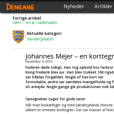
Dengang
Nyheder
Artikler
Forrige artikel
Føhr – en ø i vadehavet
Aktuelle kategori
Sønderjylland
Johannes Mejer – en kortteg
November 4, 2010
Faderen døde tidligt. Han tog ophold hos farbror
Kong Frederik blev sur. Han blev trukket 100 rigsda
var håbløs forgældet. Nogle af has kort var
formidable, andre var særdeles mangelfulde og fy
sit arbejde. Nogle gange gik produktionen nok lid
Optegnelser taget for gode varer
Når man beskæftiger sig med Sønderjyllands historie 
sikkert en eminent korttegner. Der var masser af histo