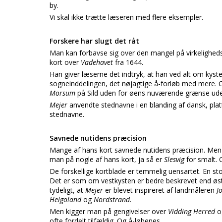
by.
Vi skal ikke trætte læseren med flere eksempler.
Forskere har slugt det råt
Man kan forbavse sig over den mangel på virkelighed
kort over
Vadehavet
fra 1644.
Han giver læserne det indtryk, at han ved alt om kys
sogneinddelingen, det nøjagtige å-forløb med mere. Og
Morsum
på Sild uden for øens nuværende grænse ude
Mejer
anvendte stednavne i en blanding af dansk, pla
stednavne.
Savnede nutidens præcision
Mange af hans kort savnede nutidens præcision. Men i 
man på nogle af hans kort, ja så er
Slesvig
for smalt. 
De forskellige kortblade er temmelig uensartet. En st
Det er som om vestkysten er bedre beskrevet end østk
tydeligt, at
Mejer
er blevet inspireret af landmåleren
J
Helgoland
og
Nordstrand.
Men kigger man på gengivelser over
Vidding Herred
ofte fordelt tilfældig. Og å-løbenes