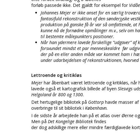
forløb passede ikke. Det gjaldt for eksempel for
Vidå
Johannes Mejer er ikke anset for en særlig troværd
fantasifuld rekonstruktion af den sønderjyske vest
produktion på ganske få år var så omfattende, at 
kunne nå de fornødne opmålinger m.v., selv om ha
til bestemte målepunkters positioner.
Når han ydermere lavede forskellige ”udgaver” af
forsvundet mindst et par menneskealdre før udgive
der på en eller anden måde var kommet ham i h
under udarbejdelsen af rekonstruktionen, hvorved 
Lettroende og kritikløs
Mejer
har åbenbart været lettroende og kritikløs, når
lavede også et kartografisk billede af byen
Slesvigs
ud
Helgoland år 800 og 1300.
Det hertugelige bibliotek på
Gottorp
havde masser af k
overbringe til sit bibliotek i
København.
I de sidste år arbejdede han på et atlas over
Øerne
o
Men på
Det Kongelige Bibliotek
findes
der dog adskillige mere eller mindre færdiglavede kort 