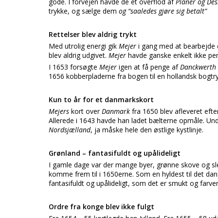
gode. I forvejen havde de et overflod af
Planer og Des
trykke, og sælge dem
og “saaledes gjøre sig betalt”
Rettelser blev aldrig trykt
Med utrolig energi gik
Mejer
i gang med at bearbejde
blev aldrig udgivet.
Mejer
havde ganske enkelt ikke pen
I 1653 forsøgte
Mejer
igen at få penge af
Danckwerth 
1656 kobberpladerne fra bogen til en hollandsk bogt
Kun to år for et danmarkskort
Mejers
kort over
Danmark
fra 1650 blev afleveret eft
Allerede i 1643 havde han ladet bælterne opmåle. Un
Nordsjælland
, ja måske hele den østlige kystlinje.
Grønland – fantasifuldt og upålideligt
I gamle dage var der mange byer, grønne skove og sle
komme frem til i 1650erne. Som en hyldest til det d
fantasifuldt og upålideligt, som det er smukt og farver
Ordre fra konge blev ikke fulgt