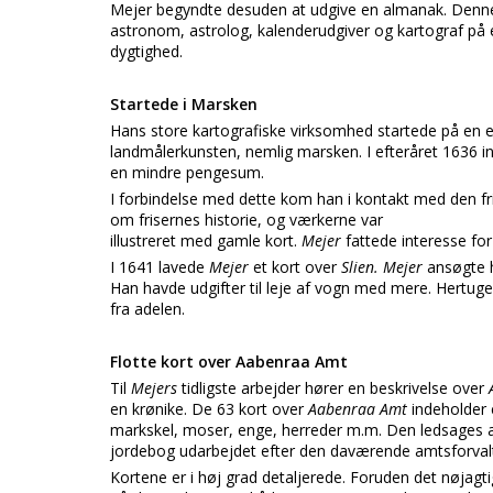
Mejer begyndte desuden at udgive en almanak. Denne u
astronom, astrolog, kalenderudgiver og kartograf på en
dygtighed.
Startede i Marsken
Hans store kartografiske virksomhed startede på en
landmålerkunsten, nemlig marsken. I efteråret 1636 i
en mindre pengesum.
I forbindelse med dette kom han i kontakt med den fri
om frisernes historie, og værkerne var
illustreret med gamle kort.
Mejer
fattede interesse fo
I 1641 lavede
Mejer
et kort over
Slien. Mejer
ansøgte 
Han havde udgifter til leje af vogn med mere. Hertug
fra adelen.
Flotte kort over Aabenraa Amt
Til
Mejers
tidligste arbejder hører en beskrivelse over
en krønike. De 63 kort over
Aabenraa Amt
indeholder 
markskel, moser, enge, herreder m.m. Den ledsages a
jordebog udarbejdet efter den daværende amtsforva
Kortene er i høj grad detaljerede. Foruden det nøjag