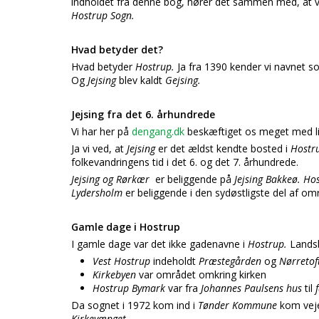
indholdet fra denne bog, hører det sammen med, at vi f
Hostrup Sogn.
Hvad betyder det?
Hvad betyder
Hostrup.
Ja fra 1390 kender vi navnet 
Og
Jejsing
blev kaldt
Gejsing.
Jejsing fra det 6. århundrede
Vi har her på
dengang.dk
beskæftiget os meget med li
Ja vi ved, at
Jejsing
er det ældst kendte bosted i
Hostr
folkevandringens tid i det 6. og det 7. århundrede.
Jejsing og Rørkær
er beliggende på
Jejsing Bakkeø. Ho
Lydersholm
er beliggende i den sydøstligste del af om
Gamle dage i Hostrup
I gamle dage var det ikke gadenavne i
Hostrup.
Landsb
Vest Hostrup
indeholdt
Præstegården
og
Nørretof
Kirkebyen
var området omkring kirken
Hostrup Bymark
var fra
Johannes Paulsens hus
til
Da sognet i 1972 kom ind i
Tønder Kommune
kom veje
Kirkevænget.