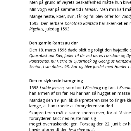
Men på grund af vejrets beskaffenhed måtte hun bliv
Min vogn var på samme tid i
Tønder.
Men min karl måt
Mange heste, køer, svin, får og føl blev offer for
Vand
1593. Den ærbare
Dorothea Rantzau
har skænket en ny
Rigelius,
juledag 1593.
Den gamle Rantzau dør
Den 18. marts 1596 døde blidt og roligt den højædle
Quarnbek udi Kiel, fader til de ved deres Lærdom og Dy
Rantzovius, nu Herre til Quarnbek og Georgius Rantzov
Senior, i sin Alders 93. Aar og blev jordet med Hæder i s
Den mislykkede hængning
1598
Ludde Jensen,
som bor i
Blesborg
og født i
Kraul
han armen af sin far. Nu har han så hugget en mass
Mandag den 19. juni fik skarpretteren sine to fingre 
længe, at han troede at forbryderen var død.
Skarpretteren måtte skære snoren over, for at få sine 
forbryderen faldt ned rejste han sig
meget overraskende igen. Torsdag den 22. juni blev 
havde afbrændt den
fyrstelige vagt.