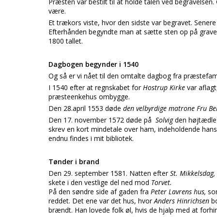
Præsten var bestilt til at holde talen ved begravelsen
være.
Et trækors viste, hvor den sidste var begravet. Sener
Efterhånden begyndte man at sætte sten op på grave
1800 tallet.
Dagbogen begynder i 1540
Og så er vi nået til den omtalte dagbog fra præstefami
I 1540 efter at regnskabet for
Hostrup Kirke
var afla
præsteenkehus ombygge.
Den 28.april 1553 døde
den velbyrdige matrone Fru Bel
Den 17. november 1572 døde på
Solvig
den højtædl
skrev en kort mindetale over ham, indeholdende hans
endnu findes i mit bibliotek.
Tønder i brand
Den 29. september 1581. Natten efter
St. Mikkelsdag,
skete i den vestlige del ned mod
Torvet.
På den søndre side af gaden fra
Peter Lavrens hus,
so
reddet. Det ene var det hus, hvor
Anders Hinrichsen
b
brændt. Han lovede folk øl, hvis de hjalp med at forhind