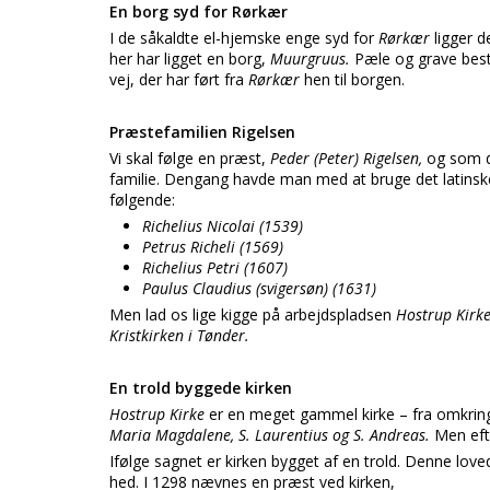
En borg syd for Rørkær
I de såkaldte el-hjemske enge syd for
Rørkær
ligger 
her har ligget en borg,
Muurgruus.
Pæle og grave besty
vej, der har ført fra
Rørkær
hen til borgen.
Præstefamilien Rigelsen
Vi skal følge en præst,
Peder (Peter) Rigelsen,
og som d
familie. Dengang havde man med at bruge det latinske,
følgende:
Richelius Nicolai (1539)
Petrus Richeli (1569)
Richelius Petri (1607)
Paulus Claudius (svigersøn) (1631)
Men lad os lige kigge på arbejdspladsen
Hostrup Kirk
Kristkirken i Tønder.
En trold byggede kirken
Hostrup Kirke
er en meget gammel kirke – fra omkring 1
Maria Magdalene, S. Laurentius og S. Andreas.
Men eft
Ifølge sagnet er kirken bygget af en trold. Denne lo
hed. I 1298 nævnes en præst ved kirken,