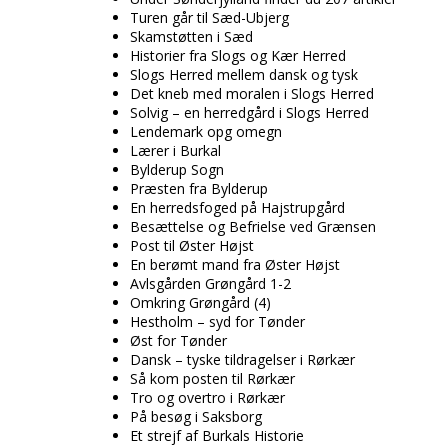
Turen går til Sæd-Ubjerg
Skamstøtten i Sæd
Historier fra Slogs og Kær Herred
Slogs Herred mellem dansk og tysk
Det kneb med moralen i Slogs Herred
Solvig – en herredgård i Slogs Herred
Lendemark opg omegn
Lærer i Burkal
Bylderup Sogn
Præsten fra Bylderup
En herredsfoged på Hajstrupgård
Besættelse og Befrielse ved Grænsen
Post til Øster Højst
En berømt mand fra Øster Højst
Avlsgården Grøngård 1-2
Omkring Grøngård (4)
Hestholm – syd for Tønder
Øst for Tønder
Dansk – tyske tildragelser i Rørkær
Så kom posten til Rørkær
Tro og overtro i Rørkær
På besøg i Saksborg
Et strejf af Burkals Historie