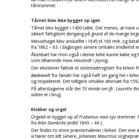
tårnrummet.
Tårnet blev ikke bygget op igen
Tårnet blev bygget i 1400 tallet. Det menes, at have v
sikkert fattigdom dengang på grund af de mange krig
Messehagel blev anskaffet i 1645 til 160 mrk. og beta
fra 1862 – 63. i dagbogen senere omtales imidlertid
Åbenbart har mon også i denne kirke kunne købe sig t
som tilhørende
Hans Haustedt i Jejsing.
Der eksisterer faktisk et
stolestaderegister
fra kirken f
Bødewadt
fra
Tønder
har også haft sin gang her i kir
og respekteret. Det tidligere smukke altersæt fra 1592
På alterstagerne står der
Til minde om Jfr. Laurette R
sidste er i brug.
Klokker og orgel
Orgelet er bygget op af
Frobenius med
syv stemmer. M
fra
Ribe Domkirke
(indtil 1843 – 44 ).
Der findes to store præstemalerier i kirken. Den ene 
vi hører om lidt senere,
Johannes Mauritius
sognepræs