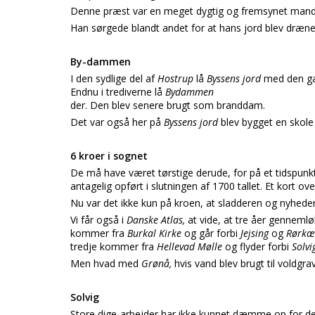
Denne præst var en meget dygtig og fremsynet mand
Han sørgede blandt andet for at hans jord blev drænet
By-dammen
I den sydlige del af
Hostrup
lå
Byssens jord
med den ga
Endnu i trediverne lå
Bydammen
der. Den blev senere brugt som branddam.
Det var også her på
Byssens jord
blev bygget en skole 
6 kroer i sognet
De må have været tørstige derude, for på et tidspunkt
antagelig opført i slutningen af 1700 tallet. Et kort ov
Nu var det ikke kun på kroen, at sladderen og nyhed
Vi får også i
Danske Atlas,
at vide, at tre åer gennemløb
kommer fra
Burkal Kirke
og går forbi
Jejsing
og
Rørkæ
tredje kommer fra
Hellevad Mølle
og flyder forbi
Solvi
Men hvad med
Grønå,
hvis vand blev brugt til voldgr
Solvig
Store dige-arbejder har ikke kunnet dæmme op for de 