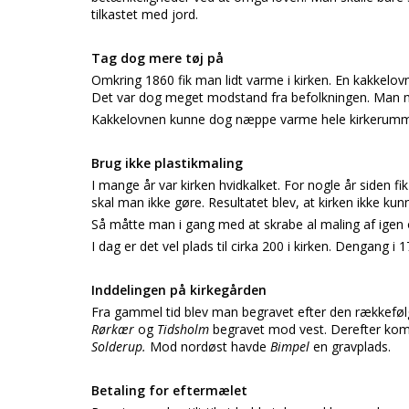
tilkastet med jord.
Tag dog mere tøj på
Omkring 1860 fik man lidt varme i kirken. En kakkelovn 
Det var dog meget modstand fra befolkningen. Man men
Kakkelovnen kunne dog næppe varme hele kirkerummet
Brug ikke plastikmaling
I mange år var kirken hvidkalket. For nogle år siden f
skal man ikke gøre. Resultatet blev, at kirken ikke ku
Så måtte man i gang med at skrabe al maling af igen 
I dag er det vel plads til cirka 200 i kirken. Dengang 
Inddelingen på kirkegården
Fra gammel tid blev man begravet efter den rækkefølg
Rørkær
og
Tidsholm
begravet mod vest. Derefter ko
Solderup.
Mod nordøst havde
Bimpel
en gravplads.
Betaling for eftermælet