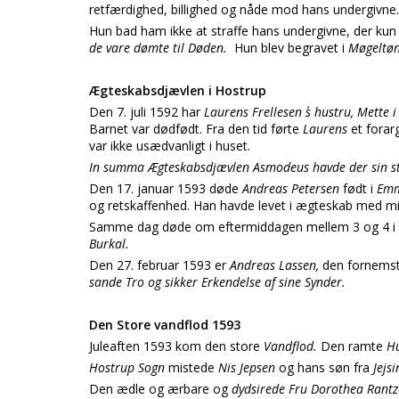
retfærdighed, billighed og nåde mod hans undergivne.
Hun bad ham ikke at straffe hans undergivne, der ku
de vare dømte til Døden.
Hun blev begravet i
Møgeltøn
Ægteskabsdjævlen i Hostrup
Den 7. juli 1592 har
Laurens Frellesen ´s hustru, Mette
Barnet var dødfødt. Fra den tid førte
Laurens
et forar
var ikke usædvanligt i huset.
In summa Ægteskabsdjævlen Asmodeus havde der sin stø
Den 17. januar 1593 døde
Andreas Petersen
født i
Emm
og retskaffenhed. Han havde levet i ægteskab med m
Samme dag døde om eftermiddagen mellem 3 og 4 i e
Burkal.
Den 27. februar 1593 er
Andreas Lassen,
den fornemst
sande Tro og sikker Erkendelse af sine Synder.
Den Store vandflod 1593
Juleaften 1593 kom den store
Vandflod.
Den ramte
Hu
Hostrup Sogn
mistede
Nis Jepsen
og hans søn fra
Jejs
Den ædle og ærbare og
dydsirede Fru Dorothea Rant