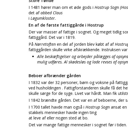
Store Tønde
I 1481 hører man om et øde gods i
Hostrup Sogn (Ho
det af
abbed Claus
i
Løgumkloster.
En af de første fattiggårde i Hostrup
Der var masser af fattige i sognet. Og meget tidlig s
fattiggård. Det var i 1819.
På
Nørretoften
en del af jorden blev købt af af
Hostru
fattiggården skulle virke afskrækkende. Instruksen var
Alle beskæftigelser og arbejder pålægges af opsy
mulig udføres. Al skødesløs og lade revses af ops
Beboer afbrænder gården
I 1832 var der 32 personer, børn og voksne på fattiggå
ved husholdingen . Fattigforstanderen skulle få det hel
skulle sørge for de syge. Livet var hårdt. Man fik util
I 1842 brændte gården. Det var en af beboerne, der sat
I 1700 tallet havde man også i
Hostrup Sogn
ansat en 
stakkels mennesker havde ingen ting
at leve af eller nogen sted at bo.
Det var mange fattige mennesker i sognet før i tiden