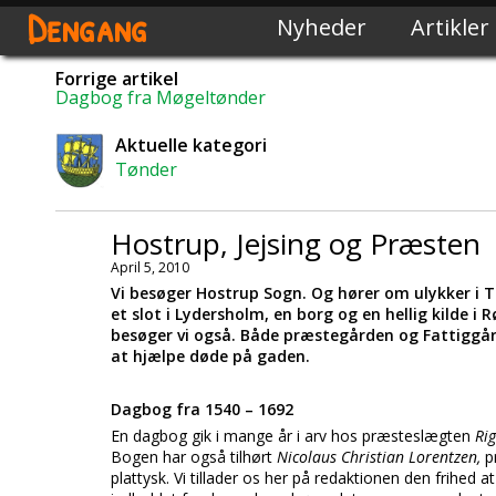
Dengang
Nyheder
Artikler
Forrige artikel
Dagbog fra Møgeltønder
Aktuelle kategori
Tønder
Hostrup, Jejsing og Præsten
April 5, 2010
Vi besøger Hostrup Sogn. Og hører om ulykker i T
et slot i Lydersholm, en borg og en hellig kilde i 
besøger vi også. Både præstegården og Fattigg
at hjælpe døde på gaden.
Dagbog fra 1540 – 1692
En dagbog gik i mange år i arv hos præsteslægten
Ri
Bogen har også tilhørt
Nicolaus Christian Lorentzen,
p
plattysk. Vi tillader os her på redaktionen den frihed 