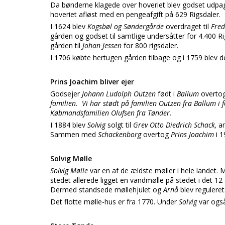
Da bønderne klagede over hoveriet blev godset udpa
hoveriet afløst med en pengeafgift på 629 Rigsdaler.
I 1624 blev
Kogsbøl og Søndergårde
overdraget til
Fred
gården og godset til samtlige undersåtter for 4.400
gården til
Johan Jessen
for 800 rigsdaler.
I 1706 købte hertugen gården tilbage og i 1759 blev d
Prins Joachim bliver ejer
Godsejer
Johann Ludolph Outzen
født i
Ballum
overtog
familien.
Vi har stødt på familien Outzen fra Ballum i
Købmandsfamilien Olufsen fra Tønder.
I 1884 blev
Solvig
solgt til
Grev Otto Diedrich Schack,
a
Sammen med
Schackenborg
overtog
Prins Joachim
i 
Solvig Mølle
Solvig Mølle
var en af de ældste møller i hele landet. 
stedet allerede ligget en vandmølle på stedet i det 1
Dermed standsede møllehjulet og
Arnå
blev reguleret
Det flotte mølle-hus er fra 1770. Under
Solvig
var også