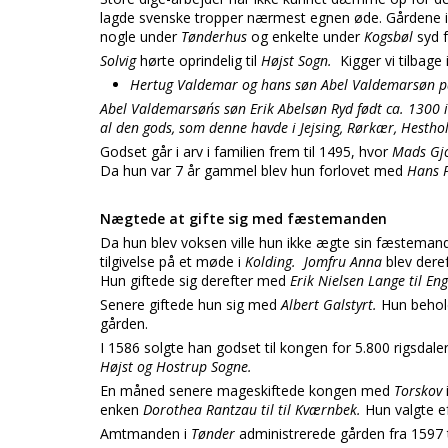
lagde svenske tropper nærmest egnen øde. Gårdene 
nogle under
Tønderhus
og enkelte under
Kogsbøl
syd 
Solvig
hørte oprindelig til
Højst Sogn.
Kigger vi tilbage 
Hertug Valdemar og hans søn Abel Valdemarsøn pan
Abel Valdemarsøn´s søn Erik Abelsøn Ryd født ca. 1300 
al den gods, som denne havde i Jejsing, Rørkær, Hesth
Godset går i arv i familien frem til 1495, hvor
Mads Gj
Da hun var 7 år gammel blev hun forlovet med
Hans P
Nægtede at gifte sig med fæstemanden
Da hun blev voksen ville hun ikke ægte sin fæsteman
tilgivelse på et møde i
Kolding.
Jomfru Anna
blev dere
Hun giftede sig derefter med
Erik Nielsen Lange til E
Senere giftede hun sig med
Albert Galstyrt.
Hun beho
gården.
I 1586 solgte han godset til kongen for 5.800 rigsdale
Højst og Hostrup Sogne.
En måned senere mageskiftede kongen med
Torskov
enken
Dorothea Rantzau til til Kværnbek.
Hun valgte 
Amtmanden i
Tønder
administrerede gården fra 1597 t