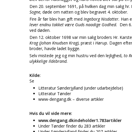
Den 20. september 1691, på hvilken dag min salig hr.
Sogne,
døde om natten og blev begravet 4. oktober.
Fire år før blev han gift med
Ingeborg Nisdatter.
Han e
lever endnu takket være Guds naadige Godhed.
Den 6.
ved døden.
Den 12. oktober 1698 var min salig broders Hr. Karst
Krag (Johan Knudsen Krag),
præst i
Hørup.
Dagen efte
broder, havde ladet bygge.
Selv mistede jeg og min hustru ved den lejlighed,
to R
ulykkelige Ildebrand.
Kilde:
Se
Litteratur Sønderjylland (under udarbejdelse)
Litteratur Tønder
www-dengang.dk – diverse artikler
Hvis du vil vide mere:
www.dengang.dkindeholder1.783artikler
Under Tønder finder du 283 artikler
Under Sønderjylland finder du 207 artikler