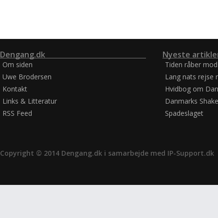
Dengang.dk
Nyeste artikle
Om siden
Tiden råber mod
Uwe Brodersen
Lang nats rejse 
Kontakt
Hvidbog om Dan
Links & Litteratur
Danmarks Shake
RSS Feed
Spadeslaget
Copyright © 2014 Dengang.dk i samarbejde med
IP-Support.dk