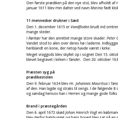
Den første prædiken på den nye stol, blev afholdt af 
januar 1611 blev min datter ved navn
Marina
født kl
11 mennesker drukner i Sæd
Den 1. december 1615 er
Vandfloden
brudt ind omtre
mange steder.
I
Rørkær
har den anrettet mange store skader.
Peter 
Vandet stod to alen over deres hø i laderne. Indbygge
heriblandt en kone, der netop havde været i kirke.
Meget vraggods blev skyllet op i sognet Den 15. okt
blevet begravet i kirken i
Tønder.
Den 20. oktober 163
Præsten syg på
prædikestolen
Den 9. februar 1634 blev
Hr. Johannes Mauritius
i
Tøn
af den. Han lagde sig straks til sengs. I de følgende
og søndag hensov han i Herren og mange gode folks n
Brand i præstegården
Den 6. april 1672 skød
Johan Henrich Vogt
en købmand 
blev derfor halshugget og hans hoved blev sat på en