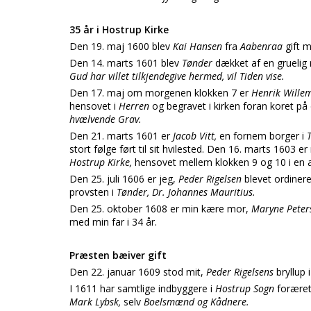
35 år i Hostrup Kirke
Den 19. maj 1600 blev
Kai Hansen
fra
Aabenraa
gift 
Den 14. marts 1601 blev
Tønder
dækket af en gruelig 
Gud har villet tilkjendegive hermed, vil Tiden vise.
Den 17. maj om morgenen klokken 7 er
Henrik Wille
hensovet i
Herren
og begravet i kirken foran koret på
hvælvende Grav.
Den 21. marts 1601 er
Jacob Vitt,
en fornem borger i
stort følge ført til sit hvilested. Den 16. marts 1603 er
Hostrup Kirke,
hensovet mellem klokken 9 og 10 i en al
Den 25. juli 1606 er jeg,
Peder Rigelsen
blevet ordinere
provsten i
Tønder, Dr. Johannes Mauritius.
Den 25. oktober 1608 er min kære mor,
Maryne Pete
med min far i 34 år.
Præsten bæiver gift
Den 22. januar 1609 stod mit,
Peder Rigelsens
bryllup 
I 1611 har samtlige indbyggere i
Hostrup Sogn
foræret
Mark Lybsk,
selv
Boelsmænd og Kådnere.