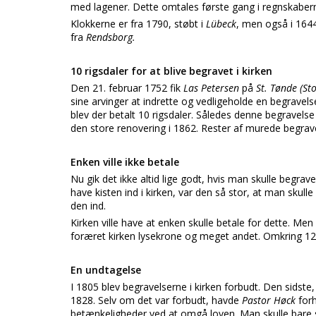
med lagener. Dette omtales første gang i regnskabern
Klokkerne er fra 1790, støbt i
Lübeck
, men også i 1644
fra
Rendsborg.
10 rigsdaler for at blive begravet i kirken
Den 21. februar 1752 fik
Las Petersen
på
St. Tønde (St
sine arvinger at indrette og vedligeholde en begravel
blev der betalt 10 rigsdaler. Således denne begravel
den store renovering i 1862. Rester af murede begrave
Enken ville ikke betale
Nu gik det ikke altid lige godt, hvis man skulle begrav
have kisten ind i kirken, var den så stor, at man skul
den ind.
Kirken ville have at enken skulle betale for dette. Men
foræret kirken lysekrone og meget andet. Omkring 12 s
En undtagelse
I 1805 blev begravelserne i kirken forbudt. Den sidste,
1828. Selv om det var forbudt, havde
Pastor Høck
for
betænkeligheder ved at omgå loven. Man skulle bare s