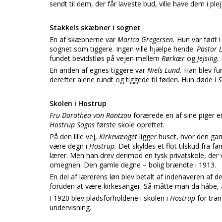
sendt til dem, der får laveste bud, ville have dem i ple
Stakkels skæbner i sognet
En af skæbnerne var
Marica Gregersen.
Hun var født 
sognet som tiggere. Ingen ville hjælpe hende.
Pastor 
fundet bevidstløs på vejen mellem
Rørkær
og
Jejsing.
En anden af egnes tiggere var
Niels Lund.
Han blev fu
derefter alene rundt og tiggede til føden. Hun døde i
S
Skolen i Hostrup
Fru Dorothea von Rantzau
forærede en af sine piger e
Hostrup Sogns
første skole oprettet.
På den lille vej,
Kirkevænget
ligger huset, hvor den gam
være degn i
Hostrup.
Det skyldes et flot tilskud fra fa
lærer. Men han drev derimod en tysk privatskole, der 
omegnen. Den gamle degne – bolig brændte i 1913.
En del af lærerens løn blev betalt af indehaveren af 
foruden at være kirkesanger. Så måtte man da håbe, 
I 1920 blev pladsforholdene i skolen i
Hostrup
for tra
undervisning.