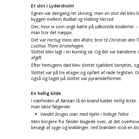
Et slot i Lydersholm
Egnen var dengang ret skovrig, men en stor del blev bru
byggeri mellem
Rudbøl og Vidding Herred.
Der, hvor vi som unge kørte på udborede knallerter – 
man tror det næppe.
Det var
Hertug Hans den Ældre,
bror til
Christian den T
Lusthus Thom Gronehagen.
Slottet blev lagt i en kunstig sø. Og det var bønderne i
afgift.
Efter hertugens død blev slottet sjældent benyttet, og m
Slottet var på tre etager og opført af røde teglsten.
også og taget på slottet var pyramideformet.
En hellig kilde
I nærheden af
Rørkær
lå en brønd kaldet
Hellig Kirke.
man læse følgende:
Vandet bruges især med Nytte i hidsige Febre
Men borgere fra
Tønder
klagede over, at det overhoved
besøgt af syge og krøblinger. Ved brønden stod en
bl