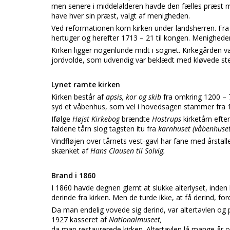
men senere i middelalderen havde den fælles præst
have hver sin præst, valgt af menigheden.
Ved reformationen kom kirken under landsherren. Fra
hertuger og herefter 1713 – 21 til kongen. Menighedens
Kirken ligger nogenlunde midt i sognet. Kirkegården v
jordvolde, som udvendig var beklædt med kløvede sten
Lynet ramte kirken
Kirken består af
apsis, kor og skib
fra omkring 1200 – 7
syd et våbenhus, som vel i hovedsagen stammer fra 
Ifølge
Højst Kirkebog
brændte
Hostrups
kirketårn eft
faldene tårn slog tagsten itu fra
karnhuset (våbenhuset
Vindfløjen over tårnets vest-gavl har fane med årstall
skænket af
Hans Clausen til Solvig.
Brand i 1860
I 1860 havde degnen glemt at slukke alterlyset, inden
derinde fra kirken. Men de turde ikke, at få derind, for
Da man endelig vovede sig derind, var altertavlen og 
1927 kasseret af
Nationalmuseet,
da man restaurerede kirken. Altertavlen lå mange år o