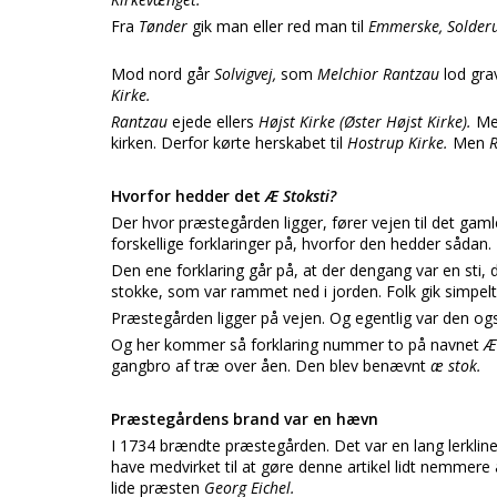
Fra
Tønder
gik man eller red man til
Emmerske, Solder
Mod nord går
Solvigvej,
som
Melchior Rantzau
lod gr
Kirke.
Rantzau
ejede ellers
Højst Kirke (Øster Højst Kirke).
Me
kirken. Derfor kørte herskabet til
Hostrup Kirke.
Men
Hvorfor hedder det
Æ Stoksti?
Der hvor præstegården ligger, fører vejen til det gam
forskellige forklaringer på, hvorfor den hedder sådan.
Den ene forklaring går på, at der dengang var en sti, 
stokke, som var rammet ned i jorden. Folk gik simpel
Præstegården ligger på vejen. Og egentlig var den og
Og her kommer så forklaring nummer to på navnet
Æ
gangbro af træ over åen. Den blev benævnt
æ stok.
Præstegårdens brand var en hævn
I 1734 brændte præstegården. Det var en lang lerklin
have medvirket til at gøre denne artikel lidt nemmere
lide præsten
Georg Eichel.