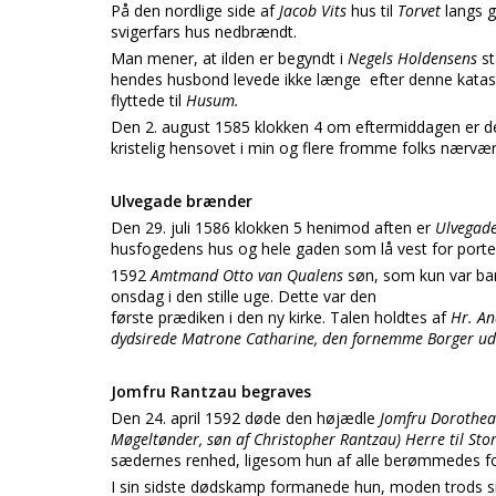
På den nordlige side af
Jacob Vits
hus til
Torvet
langs g
svigerfars hus nedbrændt.
Man mener, at ilden er begyndt i
Negels Holdensens
st
hendes husbond levede ikke længe efter denne katastr
flyttede til
Husum.
Den 2. august 1585 klokken 4 om eftermiddagen er 
kristelig hensovet i min og flere fromme folks nærvær
Ulvegade brænder
Den 29. juli 1586 klokken 5 henimod aften er
Ulvegad
husfogedens hus og hele gaden som lå vest for porte
1592
Amtmand Otto van Qualens
søn, som kun var bar
onsdag i den stille uge. Dette var den
første prædiken i den ny kirke. Talen holdtes af
Hr. A
dydsirede Matrone Catharine, den fornemme Borger udi
Jomfru Rantzau begraves
Den 24. april 1592 døde den højædle
Jomfru Dorothea
Møgeltønder, søn af Christopher Rantzau) Herre til Sto
sædernes renhed, ligesom hun af alle berømmedes fo
I sin sidste dødskamp formanede hun, moden trods sine