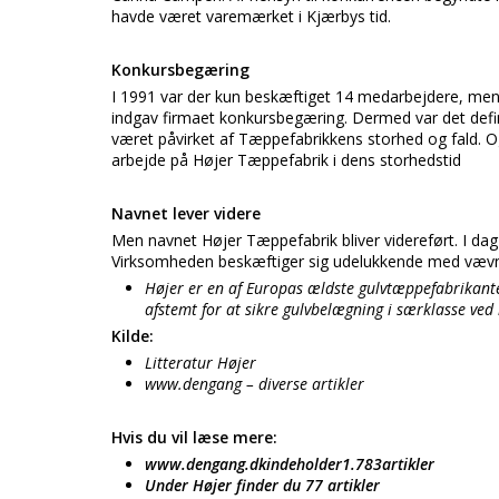
havde været varemærket i Kjærbys tid.
Konkursbegæring
I 1991 var der kun beskæftiget 14 medarbejdere, men 
indgav firmaet konkursbegæring. Dermed var det defin
været påvirket af Tæppefabrikkens storhed og fald. 
arbejde på Højer Tæppefabrik i dens storhedstid
Navnet lever videre
Men navnet Højer Tæppefabrik bliver videreført. I dag
Virksomheden beskæftiger sig udelukkende med vævnin
Højer er en af Europas ældste gulvtæppefabrikante
afstemt for at sikre gulvbelægning i særklasse ved
Kilde:
Litteratur Højer
www.dengang – diverse artikler
Hvis du vil læse mere:
www.dengang.dkindeholder1.783artikler
Under Højer finder du 77 artikler