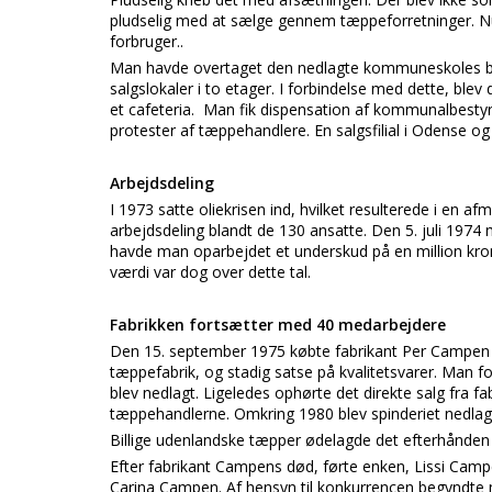
pludselig med at sælge gennem tæppeforretninger. Nu g
forbruger..
Man havde overtaget den nedlagte kommuneskoles bygni
salgslokaler i to etager. I forbindelse med dette, blev 
et cafeteria. Man fik dispensation af kommunalbesty
protester af tæppehandlere. En salgsfilial i Odense og
Arbejdsdeling
I 1973 satte oliekrisen ind, hvilket resulterede i en 
arbejdsdeling blandt de 130 ansatte. Den 5. juli 1974 
havde man oparbejdet et underskud på en million kron
værdi var dog over dette tal.
Fabrikken fortsætter med 40 medarbejdere
Den 15. september 1975 købte fabrikant Per Campen 
tæppefabrik, og stadig satse på kvalitetsvarer. Man f
blev nedlagt. Ligeledes ophørte det direkte salg fra f
tæppehandlerne. Omkring 1980 blev spinderiet nedlag
Billige udenlandske tæpper ødelagde det efterhånden f
Efter fabrikant Campens død, førte enken, Lissi Camp
Carina Campen. Af hensyn til konkurrencen begyndte m