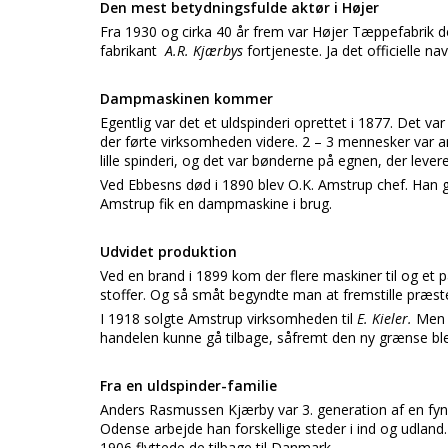
Den mest betydningsfulde aktør i Højer
Fra 1930 og cirka 40 år frem var Højer Tæppefabrik d
fabrikant
A.R. Kjærbys
fortjeneste. Ja det officielle na
Dampmaskinen kommer
Egentlig var det et uldspinderi oprettet i 1877. Det va
der førte virksomheden videre. 2 – 3 mennesker var a
lille spinderi, og det var bønderne på egnen, der lever
Ved Ebbesns død i 1890 blev O.K. Amstrup chef. Han g
Amstrup fik en dampmaskine i brug.
Udvidet produktion
Ved en brand i 1899 kom der flere maskiner til og et 
stoffer. Og så småt begyndte man at fremstille præst
I 1918 solgte Amstrup virksomheden til
E. Kieler.
Men 
handelen kunne gå tilbage, såfremt den ny grænse bl
Fra en uldspinder-familie
Anders Rasmussen Kjærby var 3. generation af en fyns
Odense arbejde han forskellige steder i ind og udland.
1906 flyttede de tilbage til Danmark.