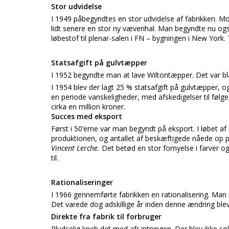
Stor udvidelse
I 1949 påbegyndtes en stor udvidelse af fabrikken. Mo
lidt senere en stor ny væverihal. Man begyndte nu og
løbestof til plenar-salen i FN – bygningen i New York
Statsafgift på gulvtæpper
I 1952 begyndte man at lave Wiltontæpper. Det var bl
I 1954 blev der lagt 25 % statsafgift på gulvtæpper, 
en periode vanskeligheder, med afskedigelser til føl
cirka en million kroner.
Succes med eksport
Først i 50’erne var man begyndt på eksport. I løbet af
produktionen, og antallet af beskæftigede nåede op
Vincent Lerche.
Det betød en stor fornyelse i farve
til.
Rationaliseringer
I 1966 gennemførte fabrikken en rationalisering. Man
Det varede dog adskillige år inden denne ændring ble
Direkte fra fabrik til forbruger
Pludselig kneb det med afsætningen. Der blev ikke s