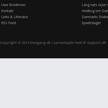
Uwe Brodersen
Lang nats rejse 
Kontakt
Hvidbog om Dan
Links & Litteratur
Danmarks Shake
RSS Feed
Spadeslaget
Copyright © 2014 Dengang.dk i samarbejde med
IP-Support.dk