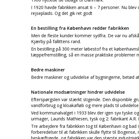
I 1920 havde fabrikken ansat 6 – 7 personer. Nu blev
rejseplaids. Og det gik ret godt
En bestilling fra København redder fabrikken
Men de fleste kunder kommer sydfra. De var nu afskår
Kjærby på fallittens rand.
En bestilling på 300 meter løbestof fra et københavnsk 
tæppefremstilling, så en masse praktiske problemer må
Bedre maskiner
Bedre maskiner og udvidelse af bygningerne, betød at
Nationale modsætninger hindrer udvidelse
Efterspørgslen var stærkt stigende. Den disponible grun
vandforbrug og kloakafløb og mere plads til udvidelse.
Ved kommunalvalget i 1933 blev der igen syv tyske og
urmager, Laurids Mathiesen, tysk og 2: fabrikant A.R.
Tre arbejdere fra fabrikken tog til København og bad 
forberedelser til at fabrikken skulle flytte til Bogens
beskæftigede, og fabrikken var den største industriv