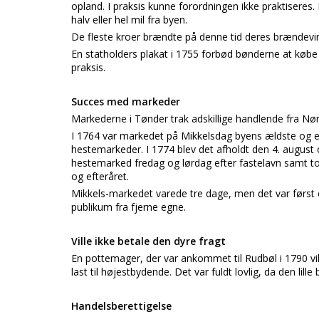
opland. I praksis kunne forordningen ikke praktiseres
halv eller hel mil fra byen.
De fleste kroer brændte på denne tid deres brændevin
En statholders plakat i 1755 forbød bønderne at købe 
praksis.
Succes med markeder
Markederne i Tønder trak adskillige handlende fra Nør
I 1764 var markedet på Mikkelsdag byens ældste og
hestemarkeder. I 1774 blev det afholdt den 4. august 
hestemarked fredag og lørdag efter fastelavn samt t
og efteråret.
Mikkels-markedet varede tre dage, men det var først
publikum fra fjerne egne.
Ville ikke betale den dyre fragt
En pottemager, der var ankommet til Rudbøl i 1790 ville
last til højestbydende. Det var fuldt lovlig, da den li
Handelsberettigelse