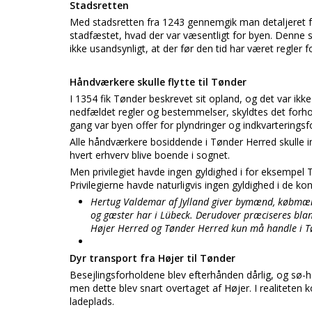
Stadsretten
Med stadsretten fra 1243 gennemgik man detaljeret for
stadfæstet, hvad der var væsentligt for byen. Denne s
ikke usandsynligt, at der før den tid har været regler 
Håndværkere skulle flytte til Tønder
I 1354 fik Tønder beskrevet sit opland, og det var ikke
nedfældet regler og bestemmelser, skyldtes det forho
gang var byen offer for plyndringer og indkvarterings
Alle håndværkere bosiddende i Tønder Herred skulle ind
hvert erhverv blive boende i sognet.
Men privilegiet havde ingen gyldighed i for eksempel
Privilegierne havde naturligvis ingen gyldighed i de ko
Hertug Valdemar af Jylland giver bymænd, købmæ
og gæster har i Lübeck. Derudover præciseres blan
Højer Herred og Tønder Herred kun må handle i T
Dyr transport fra Højer til Tønder
Besejlingsforholdene blev efterhånden dårlig, og sø-h
men dette blev snart overtaget af Højer. I realiteten
ladeplads.