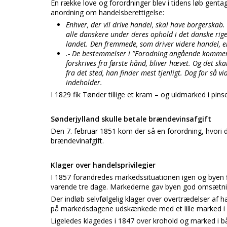
En række love og forordninger blev i tidens løb gentag
anordning om handelsberettigelse:
Enhver, der vil drive handel, skal have borgerskab
alle danskere under deres ophold i det danske rige
landet. Den fremmede, som driver videre handel, en
.- De bestemmelser i ”Forodning angående kommerce
forskrives fra første hånd, bliver hævet. Og det sk
fra det sted, han finder mest tjenligt. Dog for så
indeholder.
I 1829 fik Tønder tillige et kram – og uldmarked i pins
Sønderjylland skulle betale brændevinsafgift
Den 7. februar 1851 kom der så en forordning, hvori d
brændevinafgift.
Klager over handelsprivilegier
I 1857 forandredes markedssituationen igen og byen 
varende tre dage. Markederne gav byen god omsætning 
Der indløb selvfølgelig klager over overtrædelser af h
på markedsdagene udskænkede med et lille marked i
Ligeledes klagedes i 1847 over krohold og marked i b