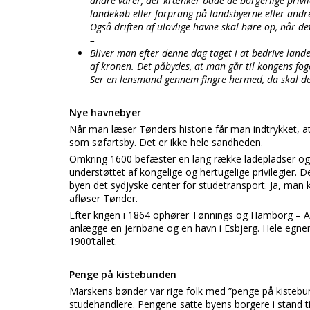
andre varer, der krænker både de borgerlige privil
landekøb eller forprang på landsbyerne eller andr
Også driften af ulovlige havne skal høre op, når d
–
Bliver man efter denne dag taget i at bedrive landek
af kronen. Det påbydes, at man går til kongens fo
Ser en lensmand gennem fingre hermed, da skal den,
Nye havnebyer
Når man læser Tønders historie får man indtrykket, at
som søfartsby. Det er ikke hele sandheden.
Omkring 1600 befæster en lang række ladepladser og
understøttet af kongelige og hertugelige privilegier. 
byen det sydjyske center for studetransport. Ja, man 
afløser Tønder.
Efter krigen i 1864 ophører Tønnings og Hamborg – A
anlægge en jernbane og en havn i Esbjerg. Hele egne
1900’tallet.
Penge på kistebunden
Marskens bønder var rige folk med ”penge på kiste
studehandlere. Pengene satte byens borgere i stand t