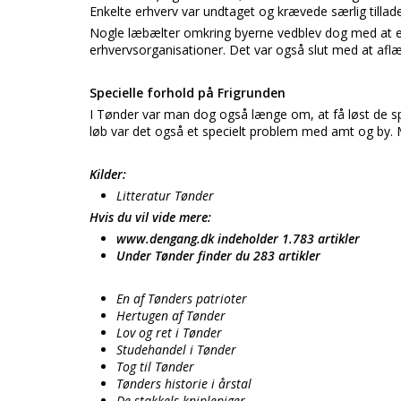
Enkelte erhverv var undtaget og krævede særlig tillad
Nogle læbælter omkring byerne vedblev dog med at e
erhvervsorganisationer. Det var også slut med at afl
Specielle forhold på Frigrunden
I Tønder var man dog også længe om, at få løst de sp
løb var det også et specielt problem med amt og by. M
Kilder:
Litteratur Tønder
Hvis du vil vide mere:
www.dengang.dk indeholder 1.783 artikler
Under Tønder finder du 283 artikler
En af Tønders patrioter
Hertugen af Tønder
Lov og ret i Tønder
Studehandel i Tønder
Tog til Tønder
Tønders historie i årstal
De stakkels kniplepiger