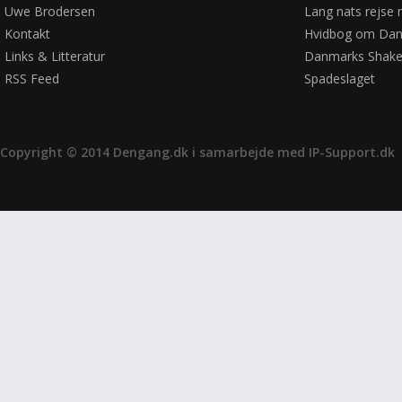
Uwe Brodersen
Lang nats rejse 
Kontakt
Hvidbog om Dan
Links & Litteratur
Danmarks Shake
RSS Feed
Spadeslaget
Copyright © 2014 Dengang.dk i samarbejde med
IP-Support.dk