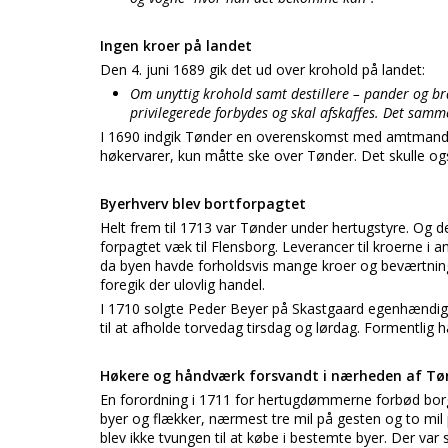
Ingen kroer på landet
Den 4. juni 1689 gik det ud over krohold på landet:
Om unyttig krohold samt destillere – pander og br
privilegerede forbydes og skal afskaffes. Det samm
I 1690 indgik Tønder en overenskomst med amtmanden,
høkervarer, kun måtte ske over Tønder. Det skulle ogs
Byerhverv blev bortforpagtet
Helt frem til 1713 var Tønder under hertugstyre. Og det
forpagtet væk til Flensborg. Leverancer til kroerne i 
da byen havde forholdsvis mange kroer og beværtning
foregik der ulovlig handel.
I 1710 solgte Peder Beyer på Skastgaard egenhændigt v
til at afholde torvedag tirsdag og lørdag. Formentlig ha
Høkere og håndværk forsvandt i nærheden af Tø
En forordning i 1711 for hertugdømmerne forbød borge
byer og flækker, nærmest tre mil på gesten og to mil
blev ikke tvungen til at købe i bestemte byer. Der var s