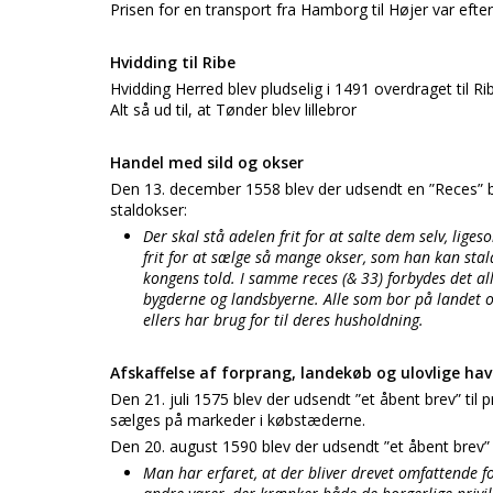
Prisen for en transport fra Hamborg til Højer var eft
Hvidding til Ribe
Hvidding Herred blev pludselig i 1491 overdraget til Ri
Alt så ud til, at Tønder blev lillebror
Handel med sild og okser
Den 13. december 1558 blev der udsendt en ”Reces” b
staldokser:
Der skal stå adelen frit for at salte dem selv, lig
frit for at sælge så mange okser, som han kan stald
kongens told. I samme reces (& 33) forbydes det al
bygderne og landsbyerne. Alle som bor på landet og
ellers har brug for til deres husholdning.
Afskaffelse af forprang, landekøb og ulovlige ha
Den 21. juli 1575 blev der udsendt ”et åbent brev” ti
sælges på markeder i købstæderne.
Den 20. august 1590 blev der udsendt ”et åbent brev” 
Man har erfaret, at der bliver drevet omfattende