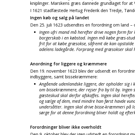
kniplinger. Marskens græs dannede grundlaget for at 
I 1621 stadfæstede Hertug Frederik den Tredje, Tønder 
Ingen køb og salg på landet
Den 25. juli 1623 udsendtes en forordning om land – 
Ingen ufri mand må herefter drive nogen form for 
borgerskab i en købstad. Ingen må købe græs-stud
frit for at købe græsokse, såfremt de kan opstald
adelens ladegårde. Forprang med græsokser skal he
Anordning for liggere og kræmmere
Den 19. november 1623 blev der udsendt en forordn
indbyggere, samt bissekræmmere:
Angående udenlandske liggere, der opholder sig i
om bissekræmmere, der rejser fra by til by. Ingen såd
gæsteskud skal derfor afskaffes. Ingen skal hereft
og sælge af dem, med mindre han først havde vunde
undersåtter. Ingen skal drive bisse-kræmmeri på
sørge for at denne forordning bliver holdt og eft
Forordninger bliver ikke overholdt
Den 9. oktober blev der igen udstedt en forordning 