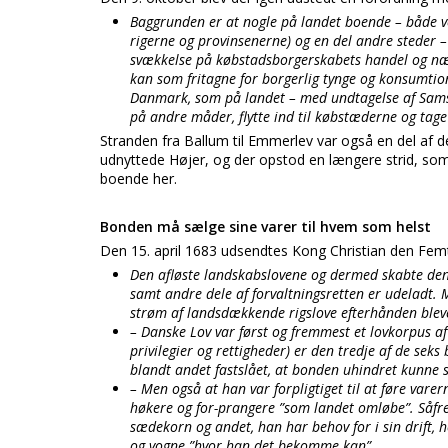
Baggrunden er at nogle på landet boende – både v
rigerne og provinsenerne) og en del andre stede
svækkelse på købstadsborgerskabets handel og nær
kan som fritagne for borgerlig tynge og konsumtion
Danmark, som på landet – med undtagelse af Sams
på andre måder, flytte ind til købstæderne og tage d
Stranden fra Ballum til Emmerlev var også en del af d
udnyttede Højer, og der opstod en længere strid, som Hø
boende her.
Bonden må sælge sine varer til hvem som helst
Den 15. april 1683 udsendtes Kong Christian den Fe
Den afløste landskabslovene og dermed skabte den
samt andre dele af forvaltningsretten er udeladt. 
strøm af landsdækkende rigslove efterhånden blev
– Danske Lov var først og fremmest et lovkorpus a
privilegier og rettigheder) er den tredje af de sek
blandt andet fastslået, at bonden uhindret kunne sæ
– Men også at han var forpligtiget til at føre vare
høkere og for-prangere ”som landet omløbe”. Såfremt
sædekorn og andet, han har behov for i sin drift, 
og vogne ”hvor han det bekomme kan”.