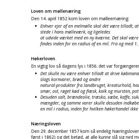
Loven om møllenæring
Den 14. april 1852 kom loven om mølleernæring:
Enhver ejer af en melmølle skal det være tilladt, a
stede i hans mølleværk, og ligeledes
at udvide værket med en ny kværne. Det skal være 
findes inden for en radius af en mil. Fra og med 1.
Høkerloven
En vigtig lov så dagens lys i 1856. det var forgængere
Det skulle nu være enhver tilladt at drive købmands
slags kornvarer, brød og andre
natural-produkter fra landbruget, kreaturhold, hav
smør, ost, røget kød og flæsk, kalk og mursten, pot
Desuden salt, brændeolie, træsko, sæbe, kaffe, suk
mængder, og samme varer skulle desuden indkøbes i
en mil i radius, inden for hvilken høkerhandel ikke 
Næringsloven
Den 29. december 1857 kom så endelig Næringsloven. L
først i 1862) og det betød, at alle kunne slå sig ned m