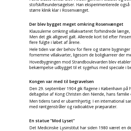
stofskifteundersøgelser. Han eksperimenterede også 
større klinik klar i Rosenvænget.
Der blev bygget meget omkring Rosenvænget
Klausulerne omkring villakvarteret forhindrede læng
Men det gik alligevel galt. Allerede kort tid efter Fins
flere fulgte i løbet af årene.
Hele tiden var der behov for flere og større bygninger
fornemme villakvarter, ligesom de boligkarreer der me
Hovedbygningen mod Strandboulevarden blev etableret
bekæmpelse udbygget til et sygehus med speciale i be
Kongen var med til begravelsen
Den 29. september 1904 gik flagene i København på ha
deltagelse af Kong Christen den Niende, hans familie 
Men tidens tand er ubarmhjertig. I en international s
med røntgenstråler og radioaktive præparater.
En statue ”Mod Lyset”
Det Medicinske Lysinstitut har siden 1980 været en del