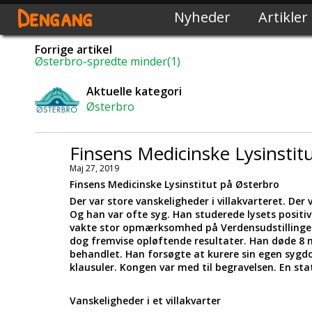
Dengang
Nyheder
Artikler
Forrige artikel
Østerbro-spredte minder(1)
Aktuelle kategori
Østerbro
Finsens Medicinske Lysinstit
Maj 27, 2019
Finsens Medicinske Lysinstitut på Østerbro
Der var store vanskeligheder i villakvarteret. De
Og han var ofte syg. Han studerede lysets posit
vakte stor opmærksomhed på Verdensudstillingen
dog fremvise opløftende resultater. Han døde 8 m
behandlet. Han forsøgte at kurere sin egen syg
klausuler. Kongen var med til begravelsen. En st
Vanskeligheder i et villakvarter