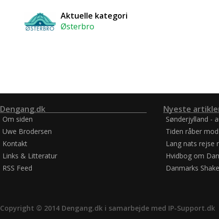
Aktuelle kategori
Østerbro
Dengang.dk
Nyeste artikle
Om siden
Sønderjylland - 
Uwe Brodersen
Tiden råber mod
Kontakt
Lang nats rejse 
Links & Litteratur
Hvidbog om Dan
RSS Feed
Danmarks Shake
Copyright © 2014 Dengang.dk i samarbejde med
IP-Support.dk