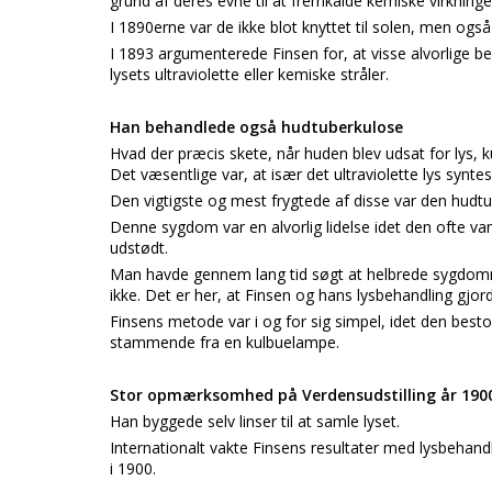
grund af deres evne til at fremkalde kemiske virkning
I 1890erne var de ikke blot knyttet til solen, men også
I 1893 argumenterede Finsen for, at visse alvorlige
lysets ultraviolette eller kemiske stråler.
Han behandlede også hudtuberkulose
Hvad der præcis skete, når huden blev udsat for lys, k
Det væsentlige var, at især det ultraviolette lys sy
Den vigtigste og mest frygtede af disse var den hudt
Denne sygdom var en alvorlig lidelse idet den ofte van
udstødt.
Man havde gennem lang tid søgt at helbrede sygdomme
ikke. Det er her, at Finsen og hans lysbehandling gjord
Finsens metode var i og for sig simpel, idet den besto
stammende fra en kulbuelampe.
Stor opmærksomhed på Verdensudstilling år 190
Han byggede selv linser til at samle lyset.
Internationalt vakte Finsens resultater med lysbehan
i 1900.