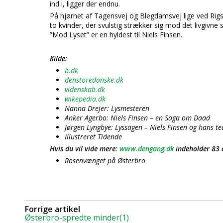
ind i, ligger der endnu.
På hjørnet af Tagensvej og Blegdamsvej lige ved Rig
to kvinder, der svulstig strækker sig mod det livgivne
”Mod Lyset” er en hyldest til Niels Finsen.
Kilde:
b.dk
denstoredanske.dk
videnskab.dk
wikepedia.dk
Nanna Drejer: Lysmesteren
Anker Agerbo: Niels Finsen – en Saga om Daad
Jørgen Lyngbye: Lyssagen – Niels Finsen og hans te
Illustreret Tidende
Hvis du vil vide mere:
www.dengang.dk
indeholder 83 
Rosenvænget på Østerbro
Forrige artikel
Østerbro-spredte minder(1)