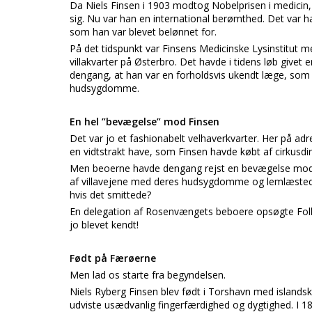
Da Niels Finsen i 1903 modtog Nobelprisen i medicin, 
sig. Nu var han en international berømthed. Det var h
som han var blevet belønnet for.
På det tidspunkt var Finsens Medicinske Lysinstitut me
villakvarter på Østerbro. Det havde i tidens løb give
dengang, at han var en forholdsvis ukendt læge, som
hudsygdomme.
En hel ”bevægelse” mod Finsen
Det var jo et fashionabelt velhaverkvarter. Her på 
en vidtstrakt have, som Finsen havde købt af cirkusdi
Men beoerne havde dengang rejst en bevægelse mod Fi
af villavejene med deres hudsygdomme og lemlæstede 
hvis det smittede?
En delegation af Rosenvængets beboere opsøgte Folke
jo blevet kendt!
Født på Færøerne
Men lad os starte fra begyndelsen.
Niels Ryberg Finsen blev født i Torshavn med islandsk 
udviste usædvanlig fingerfærdighed og dygtighed. I 18