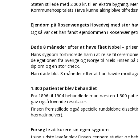
Staten stillede med 2.000 kr. til en ekstra bygning. Me
Kommunehospitalets Have kunne aldrig blive tilfredsst
Ejendom på Rosenvængets Hovedvej med stor ha
Og så var det han fandt ejendommen i Rosenvængets 
Døde 8 måneder efter at have fået Nobel – prise
Hans sygdom forhindrede ham i at rejse til ceremoni
delegationen fra Sverige og Norge til Niels Finsen på 
diplom og en stor check.
Han døde blot 8 måneder efter at han havde modtage
1.300 patienter blev behandlet
Fra 1896 til 1904 behandlede man næsten 1.300 patien
gav også lovende resultater.
Finsen fremstillede også specielle rundslebne dissekt
hæmatinpulver).
Forsøgte at kurere sin egen sygdom
I sine sidste leveår blev Finsen gennem studiet og beh