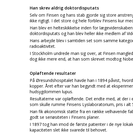
Han skrev aldrig doktordisputats
Selv om Finsen og hans stab gjorde sig store anstren
ikke rigtigt. I det store og hele forblev Finsens kur m
Han blev en helteskikkelse inden for lægevidenskaben d
doktordisputats og han blev heller ikke medlem af Vi
Hans arbejde blev i samtiden set som samme kategor
radioaktivitet.
I Stockholm undrede man sig over, at Finsen manglede
dog ikke mere end, at han som skrevet modtog Nobel 
Opløftende resultater
På Øresundshospitalet havde han i 1894 påvist, hvord
kopper. Året efter var han begyndt med at eksperiment
hudsygdommen lupus.
Resultaterne var opløftende. Det endte med, at der i
som skulle rumme Finsens Lyslaboratorium, pris i alt 5
Han fik økonomisk støtte fra en række velhavende fabr
godt se seriøsiteten i Finsens planer.
I 1897 tog han imod de første patienter i de nye lokaler
kapaciteten slet ikke svarede til behovet.