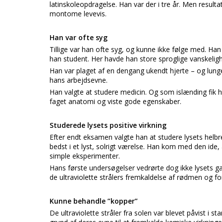
latinskoleopdragelse. Han var der i tre år. Men resultat
montome levevis.
Han var ofte syg
Tillige var han ofte syg, og kunne ikke følge med. Han 
han student. Her havde han store sproglige vanskeli
Han var plaget af en dengang ukendt hjerte – og lung
hans arbejdsevne.
Han valgte at studere medicin. Og som islænding fik h
faget anatomi og viste gode egenskaber.
Studerede lysets positive virkning
Efter endt eksamen valgte han at studere lysets helb
bedst i et lyst, solrigt værelse. Han kom med den ide
simple eksperimenter.
Hans første undersøgelser vedrørte dog ikke lysets g
de ultraviolette strålers fremkaldelse af rødmen og 
Kunne behandle ”kopper”
De ultraviolette stråler fra solen var blevet påvist i s