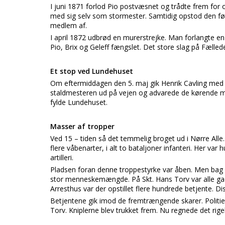
I juni 1871 forlod Pio postvæsnet og trådte frem for
med sig selv som stormester. Samtidig opstod den fø
medlem af.
I april 1872 udbrød en murerstrejke. Man forlangte en 
Pio, Brix og Geleff fængslet. Det store slag på Fælle
Et stop ved Lundehuset
Om eftermiddagen den 5. maj gik Henrik Cavling med
staldmesteren ud på vejen og advarede de kørende mo
fylde Lundehuset.
Masser af tropper
Ved 15 – tiden så det temmelig broget ud i Nørre Alle. 
flere våbenarter, i alt to bataljoner infanteri. Her va
artilleri.
Pladsen foran denne troppestyrke var åben. Men bag
stor menneskemængde. På Skt. Hans Torv var alle gade
Arresthus var der opstillet flere hundrede betjente. D
Betjentene gik imod de fremtrængende skarer. Politi
Torv. Kniplerne blev trukket frem. Nu regnede det rige