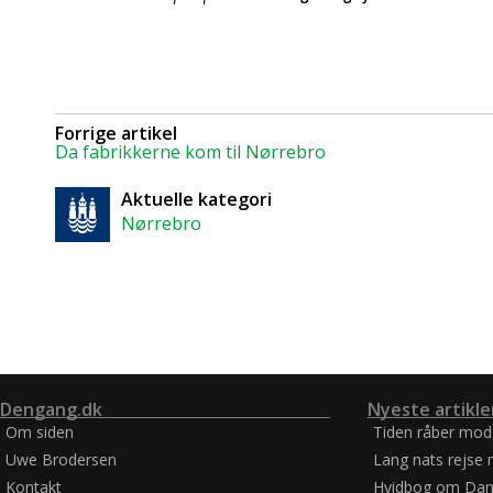
Forrige artikel
Da fabrikkerne kom til Nørrebro
Aktuelle kategori
Nørrebro
Dengang.dk
Nyeste artikle
Om siden
Tiden råber mod
Uwe Brodersen
Lang nats rejse 
Kontakt
Hvidbog om Dan