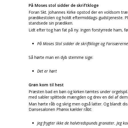
På Moses stol sidder de skriftkloge
Foran Skt. Johannes Kirke opstod der en voldsom træng
prædikestolen og holdt eftermiddags-gudstjeneste. Plu
standsede sin prædiken.
Lidt efter tog han fat på ny. Ingen forstyrrede ham, fø
På Moses Stol sidder de skriftkloge og Farisærerne
Så hørte man en dyb stemme sige:
Det er hørt
Grøn kom til hest
Præsten bad en bøn og kirken tømtes under orgelspi
med sabler splittede mængden og drev en del af dem
Man hørte råb og skrig men også latter. Og blandt di
Dansesalonen Phønix kælder råbt:
Jeg frygter ikke de halvtredspunds granater. Jeg ko