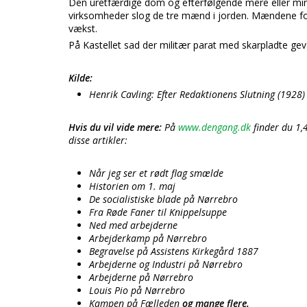
Den uretfærdige dom og efterfølgende mere eller mindr
virksomheder slog de tre mænd i jorden. Mændene f
vækst.
På Kastellet sad der militær parat med skarpladte gevæ
Kilde:
Henrik Cavling: Efter Redaktionens Slutning (1928)
Hvis du vil vide mere:
På
www.dengang.dk
finder du 1,
disse artikler:
Når jeg ser et rødt flag smælde
Historien om 1. maj
De socialistiske blade på Nørrebro
Fra Røde Faner til Knippelsuppe
Ned med arbejderne
Arbejderkamp på Nørrebro
Begravelse på Assistens Kirkegård 1887
Arbejderne og Industri på Nørrebro
Arbejderne på Nørrebro
Louis Pio på Nørrebro
Kampen på Fælleden
og mange flere.