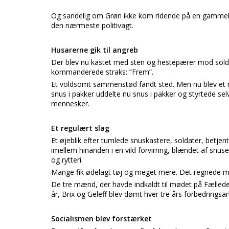
Og sandelig om Grøn ikke kom ridende på en gammel kr
den nærmeste politivagt.
Husarerne gik til angreb
Der blev nu kastet med sten og hestepærer mod soldat
kommanderede straks: ”Frem”.
Et voldsomt sammenstød fandt sted. Men nu blev et n
snus i pakker uddelte nu snus i pakker og styrtede sel
mennesker.
Et regulært slag
Et øjeblik efter tumlede snuskastere, soldater, betj
imellem hinanden i en vild forvirring, blændet af snuse
og rytteri.
Mange fik ødelagt tøj og meget mere. Det regnede m
De tre mænd, der havde indkaldt til mødet på Fælleden
år, Brix og Geleff blev dømt hver tre års forbedringsa
Socialismen blev forstærket