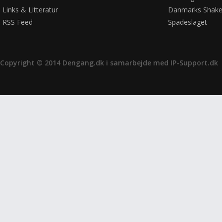
Links & Litteratur
Danmarks Shake
RSS Feed
Spadeslaget
Copyright © 2014 Dengang.dk i samarbejde med
IP-Support.dk