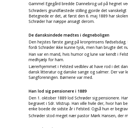
Gammel Egegård bredde Dannebrog ud på hegnet ved ha
Schrøders grundfæstede stilling gjorde det vanskeligt
Betegnede er det, at først den 6. maj 1889 har skolen 
Schrøder har næppe ansøgt derom.
De dansksindede mødtes i degneboligen
Den hejstes første gang på kronprinsens fødselsdag. M
fordi Schrøder ikke kunne tysk, men han brugte det nu 
Han var en mand, hvis humor og lune var kendt i Fels
medhjælp for ham.
Lærerhjemmet i Felsted vedblev at have rod i det da
dansk litteratur og danske sange og salmer. Der var k
Sangforeningen. Børnene var med.
Han lod sig pensionere i 1889
Den 1. oktober 1889 lod Schrøder sig pensionere. Han
begravet i Sdr. Vilstrup. Han ville hvile der, hvor ha
enke boede de sidste år i Felsted. Også hun er begravet
Schrøder stod meget nær pastor Mørk Hansen, der mått