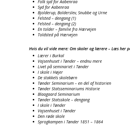
Folk syd for Aabenraa
Syd for Aabenraa
Bjolderup, Bolderslev, Snubbe og Urne
Felsted – dengang (1)
Felsted – dengang (2)
En tolder – familie fra Hærvejen
Toldsted på Hærvejen
Hvis du vil vide mere: Om skoler og lærere – Læs her 
Lærer i Burkal
Vajsenhuset i Tønder – endnu mere
Livet på seminariet i Tønder
I skole i Højer
De stakkels skolebørn
Tønder Seminarium – en del af historien
Tønder Statsseminariums Historie
Blaagaard Seminarium
Tønder Statsskole – dengang
I skole i Tønder
Vajsenhuset i Tønder
Den røde skole
Sprogkampen i Tønder 1851 – 1864