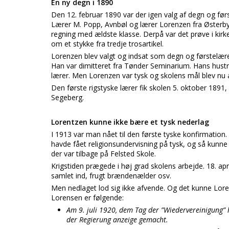
En ny degn i 1890
Den 12. februar 1890 var der igen valg af degn og før
Lærer M. Popp, Avnbøl og lærer Lorenzen fra Østerby v
regning med ældste klasse. Derpå var det prøve i kirk
om et stykke fra tredje trosartikel.
Lorenzen blev valgt og indsat som degn og førstelære
Han var dimitteret fra Tønder Seminarium. Hans hustr
lærer. Men Lorenzen var tysk og skolens mål blev nu
Den første rigstyske lærer fik skolen 5. oktober 1891, 
Segeberg.
Lorentzen kunne ikke bære et tysk nederlag
I 1913 var man nået til den første tyske konfirmation.
havde fået religionsundervisning på tysk, og så kunne m
der var tilbage på Felsted Skole.
Krigstiden prægede i høj grad skolens arbejde. 18. apri
samlet ind, frugt brændenælder osv.
Men nedlaget lod sig ikke afvende. Og det kunne Loren
Lorensen er følgende:
Am 9. juli 1920, dem Tag der ”Wiedervereinigung”
der Regierung anzeige gemacht.