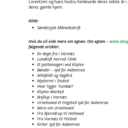
Lorentzen og hans hustru henlevede deres sidste år i 
deres gamle hjem.
Kilde:
Sønderjysk Månedsskrift
Hvis du vil vide mere om egnen: Om egnen –
www.deng
følgende artikler:
En degn fra i Varnæs
Lundtoft Herred 1848
Et pottemageri ved Kliplev
Bønder – syd for Aabenraa
Ahlefeldt og Søgård
Mysteriet i Ensted
Hvor ligger Tumbøl?
Kliplev Marked
Bryllup i Varnæs
Urnehoved et tingsted syd for Aabenraa
Mere om Urnehoved
Fra Bjerndrup til Hellevad
Fra Varnæs til Felsted
Kirker syd for Aabenraa