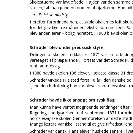
Skolestuerne var lavtloftede. Højden var den samme s
skolen, løb han panden mod en af bjælkerne. Han ud
Es ist so niedrig
Herefter forordnede han, at skolelokalernes loft skul
for det gav lige tre måneders ekstra sommerferie. Sam
blev andenlærer – bolig indrettet. I 1903 blev skole
Schrøder blev under preussisk styre
Delingen af skolen i to klasser i 1871 var en forbedrin
varetaget af præparander. Fortsat var det Schrøder, d
rent lønmæssigt.
I 1880 havde skolen 106 elever. I ældste klasse 31 dr
Schrøder virkede i Felsted først 10 år i den danske tid
tjene den befolkning han var blevet sammenvokset m
Schrøder havde ikke ansøgt om tysk flag
Man kunne have ventet indgribende ændringer efter 18
Regeringskundgørelsen af 4. september 1871 forordned
nordslesvigske skoler. Gennemførelsen af dette stødte 
Mange lærere var ikke i stand til at give tilfredsstillen
Schrøder var dansk. Hans elever huskede senere i livet 