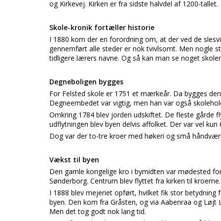
og Kirkevej. Kirken er fra sidste halvdel af 1200-tallet.
Skole-kronik fortæller historie
I 1880 kom der en forordning om, at der ved de slesvi
gennemført alle steder er nok tvivlsomt. Men nogle st
tidligere lærers navne. Og så kan man se noget skolen
Degneboligen bygges
For Felsted skole er 1751 et mærkeår. Da bygges de
Degneembedet var vigtig, men han var også skolehol
Omkring 1784 blev jorden udskiftet. De fleste gårde f
udflytningen blev byen delvis affolket. Der var vel kun 
Dog var der to-tre kroer med høkeri og små håndvær
Vækst til byen
Den gamle kongelige kro i bymidten var mødested for
Sønderborg. Centrum blev flyttet fra kirken til kroerne.
I 1888 blev mejeriet opført, hvilket fik stor betydning
byen. Den kom fra Gråsten, og via Aabenraa og Løjt 
Men det tog godt nok lang tid.