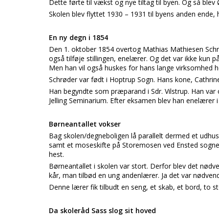
Dette førte til vækst og nye tiltag til byen. Og så blev
Skolen blev flyttet 1930 – 1931 til byens anden end
En ny degn i 1854
Den 1. oktober 1854 overtog Mathias Mathiesen Schrø
også tilføje stillingen, enelærer. Og det var ikke ku
Men han vil også huskes for hans lange virksomhed hel
Schrøder var født i Hoptrup Sogn. Hans kone, Cathrin
Han begyndte som præparand i Sdr. Vilstrup. Han var 
Jelling Seminarium. Efter eksamen blev han enelærer i 
Børneantallet vokser
Bag skolen/degneboligen lå parallelt dermed et udhu
samt et moseskifte på Storemosen ved Ensted sognesk
hest.
Børneantallet i skolen var stort. Derfor blev det nødve
kår, man tilbød en ung andenlærer. Ja det var nødven
Denne lærer fik tilbudt en seng, et skab, et bord, to 
Da skoleråd Sass slog sit hoved