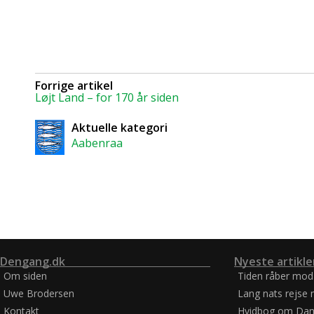
Forrige artikel
Løjt Land – for 170 år siden
Aktuelle kategori
Aabenraa
Dengang.dk
Nyeste artikle
Om siden
Tiden råber mod
Uwe Brodersen
Lang nats rejse 
Kontakt
Hvidbog om Dan