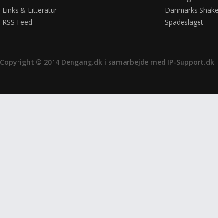
Links & Litteratur
Danmarks Shake
RSS Feed
Spadeslaget
Copyright © 2014 Dengang.dk i samarbejde med
IP-Support.dk