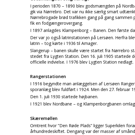
I perioden 1870 – 1890 blev godsmængden på Nordban
gik via Nørrebro. Det var nu ikke særlig smart udtænk
Nørrebrogade brød trafikken gang på gang sammen på
fik en fodgængerovergang.
I 1897 anlagdes Klampenborg – Banen. Den første da
Der var jo også latrinstationen på Lersøen. Herfra bl
latrin – tog kørte i 1936 til Amager.
Slangerup – banen skulle være startet fra Nørrebro s
stedet fra Lygten Station. Den 16. juli 1905 startede 
officielle indvielse. I 1976 blev Lygten Station nedlagt.
Rangerstationen
I 1916 begyndte man anlæggelsen af Lersøen Rangerst
sporanlæg blev fuldført i 1924. Men den 27. februar 1
Den 1. juli 1930 startede højbanen.
I 1921 blev Nordbane – og Klampenborgbanen omlagt. 
Skæremøllen
Omtrent hvor ”Den Røde Plads” ligger Superkilen fora
århundredeskiftet. Dengang var der masser af småind