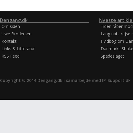
Dengang.dk
Nyeste artikle
Om siden
Tiden råber mod
Uwe Brodersen
Lang nats rejse 
Kontakt
Hvidbog om Dan
Links & Litteratur
Danmarks Shake
RSS Feed
Spadeslaget
Copyright © 2014 Dengang.dk i samarbejde med
IP-Support.dk