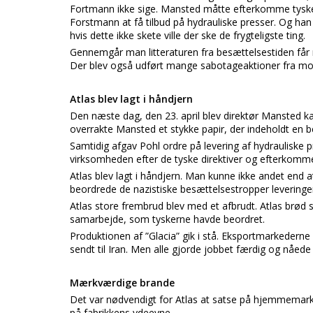
Fortmann ikke sige. Mansted måtte efterkomme tyskern
Forstmann at få tilbud på hydrauliske presser. Og han 
hvis dette ikke skete ville der ske de frygteligste ting.
Gennemgår man litteraturen fra besættelsestiden får 
Der blev også udført mange sabotageaktioner fra m
Atlas blev lagt i håndjern
Den næste dag, den 23. april blev direktør Mansted k
overrakte Mansted et stykke papir, der indeholdt en b
Samtidig afgav Pohl ordre på levering af hydrauliske 
virksomheden efter de tyske direktiver og efterkomm
Atlas blev lagt i håndjern. Man kunne ikke andet end at
beordrede de nazistiske besættelsestropper leveringe
Atlas store frembrud blev med et afbrudt. Atlas brød
samarbejde, som tyskerne havde beordret.
Produktionen af ”Glacia” gik i stå. Eksportmarkederne
sendt til Iran. Men alle gjorde jobbet færdig og nåed
Mærkværdige brande
Det var nødvendigt for Atlas at satse på hjemmemark
på fabrikkens ydeevne.