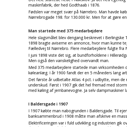
maskinfabrik, der hed Godthaab i 1876.
Fødslen var meget svær på Nørrebro. Man havde køb
Nørrebrogade 198. for 130.000 kr. Men for at gøre en 
Man startede med 375 medarbejdere
Hele slagsmålet blev dengang beskrevet i Berlingske T
1898 bragte aviserne en annonce, hvor man kunne teg
Fælledvej til Nørrebro. Flere medarbejdere fulgte fra
I juni 1898 viste det sig, at bundforholdene i Hillerødg
Men også den vanskelighed overvandt man.
Med 375 medarbejdere startede man virksomheden den
køleanlæg. I år 1900 fandt der en 5 måneders lang ar
Det første år udbetalte Atlas 4 pct. i udbytte, men de
underskud. Først i 1907 gik det hel fremad med storm
med køling af jernbanevogne. Ja selv dampmaskiner 
I Baldersgade i 1907
I 1907 købte man nabogrunden i Baldersgade. Til ej
banksammenbrud i 1908 måtte man afskrive en masse
Elektrificeringen var i fuld udvikling og industrien gi