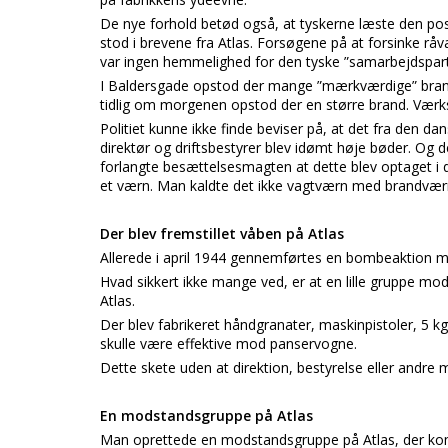
De nye forhold betød også, at tyskerne læste den po
stod i brevene fra Atlas. Forsøgene på at forsinke rå
var ingen hemmelighed for den tyske ”samarbejdspart
I Baldersgade opstod der mange ”mærkværdige” brande
tidlig om morgenen opstod der en større brand. Værk
Politiet kunne ikke finde beviser på, at det fra de
direktør og driftsbestyrer blev idømt høje bøder. Og d
forlangte besættelsesmagten at dette blev optaget i 
et værn. Man kaldte det ikke vagtværn med brandvær
Der blev fremstillet våben på Atlas
Allerede i april 1944 gennemførtes en bombeaktion m
Hvad sikkert ikke mange ved, er at en lille gruppe mod
Atlas.
Der blev fabrikeret håndgranater, maskinpistoler, 5 kg
skulle være effektive mod panservogne.
Dette skete uden at direktion, bestyrelse eller andr
En modstandsgruppe på Atlas
Man oprettede en modstandsgruppe på Atlas, der k