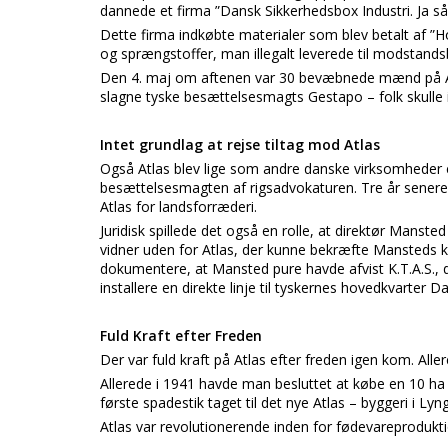
dannede et firma ”Dansk Sikkerhedsbox Industri. Ja så
Dette firma indkøbte materialer som blev betalt af ”Ho
og sprængstoffer, man illegalt leverede til modstand
Den 4. maj om aftenen var 30 bevæbnede mænd på Atl
slagne tyske besættelsesmagts Gestapo – folk skulle 
Intet grundlag at rejse tiltag mod Atlas
Også Atlas blev lige som andre danske virksomheder 
besættelsesmagten af rigsadvokaturen. Tre år senere bl
Atlas for landsforræderi.
Juridisk spillede det også en rolle, at direktør Manst
vidner uden for Atlas, der kunne bekræfte Mansteds
dokumentere, at Mansted pure havde afvist K.T.A.S., d
installere en direkte linje til tyskernes hovedkvarter 
Fuld Kraft efter Freden
Der var fuld kraft på Atlas efter freden igen kom. All
Allerede i 1941 havde man besluttet at købe en 10 ha 
første spadestik taget til det nye Atlas – byggeri i Lyn
Atlas var revolutionerende inden for fødevareprodukt