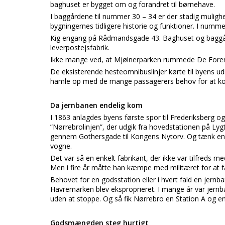
baghuset er bygget om og forandret til børnehave.
I baggårdene til nummer 30 – 34 er der stadig mulighe
bygningernes tidligere historie og funktioner. I numm
Kig engang på Rådmandsgade 43. Baghuset og baggårde
leverpostejsfabrik.
Ikke mange ved, at Mjølnerparken rummede De Forene
De eksisterende hesteomnibuslinjer kørte til byens 
hamle op med de mange passagerers behov for at kom
Da jernbanen endelig kom
I 1863 anlagdes byens første spor til Frederiksberg o
”Nørrebrolinjen”, der udgik fra hovedstationen på Ly
gennem Gothersgade til Kongens Nytorv. Og tænk enga
vogne.
Det var så en enkelt fabrikant, der ikke var tilfreds m
Men i fire år måtte han kæmpe med militæret for at f
Behovet for en godsstation eller i hvert fald en jern
Havremarken blev eksproprieret. I mange år var jernb
uden at stoppe. Og så fik Nørrebro en Station A og en
Godsmængden steg hurtigt