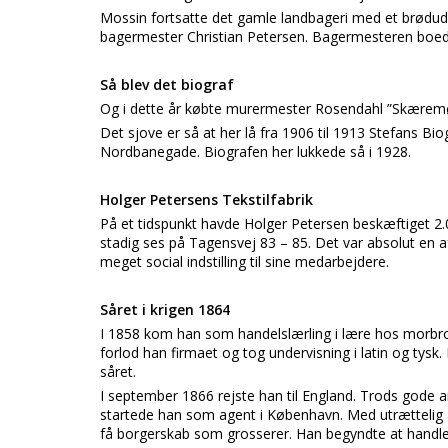
Mossin fortsatte det gamle landbageri med et brødud
bagermester Christian Petersen. Bagermesteren boede 
Så blev det biograf
Og i dette år købte murermester Rosendahl ”Skæremø
Det sjove er så at her lå fra 1906 til 1913 Stefans Biog
Nordbanegade. Biografen her lukkede så i 1928.
Holger Petersens Tekstilfabrik
På et tidspunkt havde Holger Petersen beskæftiget 2.0
stadig ses på Tagensvej 83 – 85. Det var absolut en
meget social indstilling til sine medarbejdere.
Såret i krigen 1864
I 1858 kom han som handelslærling i lære hos morbror
forlod han firmaet og tog undervisning i latin og tysk. 
såret.
I september 1866 rejste han til England. Trods gode an
startede han som agent i København. Med utrættelig 
få borgerskab som grosserer. Han begyndte at handle