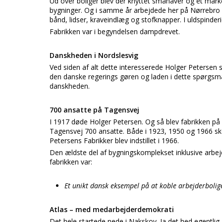
Ud over boliger blev der knyttet småhaver og et marke
bygninger. Og i samme år arbejdede her på Nørrebro 3
bånd, lidser, kraveindlæg og stofknapper. I uldspinder
Fabrikken var i begyndelsen dampdrevet.
Danskheden i Nordslesvig
Ved siden af alt dette interesserede Holger Petersen 
den danske regerings gøren og laden i dette spørgsmål
danskheden.
700 ansatte på Tagensvej
I 1917 døde Holger Petersen. Og så blev fabrikken på
Tagensvej 700 ansatte. Både i 1923, 1950 og 1966 ske
Petersens Fabrikker blev indstillet i 1966.
Den ældste del af bygningskomplekset inklusive arbej
fabrikken var:
Et unikt dansk eksempel på at koble arbejderbolige
Atlas – med medarbejderdemokrati
Det hele startede nede i Nakskov. Ja det hed egentl