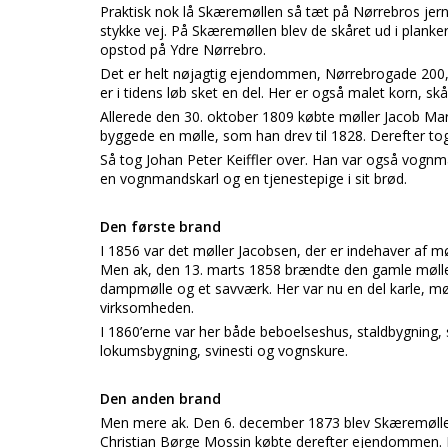
Praktisk nok lå Skæremøllen så tæt på Nørrebros jern
stykke vej. På Skæremøllen blev de skåret ud i planke
opstod på Ydre Nørrebro.
Det er helt nøjagtig ejendommen, Nørrebrogade 200, 
er i tidens løb sket en del. Her er også malet korn, 
Allerede den 30. oktober 1809 købte møller Jacob Ma
byggede en mølle, som han drev til 1828. Derefter to
Så tog Johan Peter Keiffler over. Han var også vognm
en vognmandskarl og en tjenestepige i sit brød.
Den første brand
I 1856 var det møller Jacobsen, der er indehaver af mø
Men ak, den 13. marts 1858 brændte den gamle møll
dampmølle og et savværk. Her var nu en del karle, mø
virksomheden.
I 1860’erne var her både beboelseshus, staldbygning
lokumsbygning, svinesti og vognskure.
Den anden brand
Men mere ak. Den 6. december 1873 blev Skæremøllen
Christian Børge Mossin købte derefter ejendommen. 