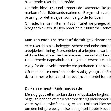
nuværende Nørrebros område.
Området blev i 1523 indlemmet i de københavnske jord
markområder Rådmandsmarken og Borgmestervangen 
betaling for det arbejde, som de gjorde for byen.
Området fra før midten af 1800 – tallet var præget af
præg forblev synligt i bybilledet op til 1880’erne. Beh
Man kan endnu se rester af de talrige virksomhe
Ydre Nørrebro blev bebygget senere end Indre Nørreb
arbejderbefolkning. Størstedelen af arbejderne var be
af disse blev store. Her kan nævnes maskinfabrikken 
De Forenede Papirfabrikker, Holger Petersens Tekstil
Vigtig for disse virksomheder var jernbanen. Der ble
Går man en tur i området er det stadig tydeligt at af
det allermeste for længst er revet ned til fordel for bol
Du kan se mest i Rådmandsgade
Men kig godt efter, så kan du se knopskudte baghusin
baghuse har det været virksomheder og værksteder. Ki
været systue, cykelfabrik og trykkeri. Forhuset blev re
om den tidligere bebyggelse. I baghuset havde Hoved