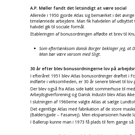
A.P. Møller fandt det letsindigt at være social
Allerede i 1950 gjorde Atlas sig bemærket i det øvri
timelønnede arbejdere. Man fik halvdelen af udbyttet
halvdel gik til sociale formål.
Etableringen af bonusordningen affødte et brev til Knud
Som eftertænksom dansk Borger beklager jeg, at De
Man bør være varsom med Sligt.
30 år efter blev bonusordningerne lov på arbejd
I efteråret 1951 blev Atlas bonusordninger drøftet i F
indførte i virksomheden, er 30 år senere blevet til lo
Der blev også fra Atlas side købt sommerhuse til med
Arbejdsgiverforening og Dansk Industri blev Atlas ikk
I slutningen af 1960erne valgte Atlas at sælge Lundt
Det egentlige Atlas med fabrikation af de store mask
(Baldersgade – Fasanvej). Men ekspansionen havde læ
I Ballerup kunne man i 1973 få plads til fem gange 