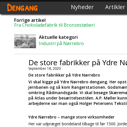
Dengang
Nyheder
Artikler
Forrige artikel
Fra Chokoladefabrik til Bronzestøberi
Aktuelle kategori
Industri på Nørrebro
De store fabrikker på Ydre N
September 18, 2020
De store fabrikker på Ydre Nørrebro
Vi skal kigge på Ydre Nørrebro dengang. Her ops
jernbanen og så kom Rangerstationen. Godsmæng
omkring Rådmandsgade. Vi skal besøge Skæremølle
på Atlas under besættelsestiden. A.P. Møller kunne 
arbejderne var man også Holger Petersens Tekst
Ydre Nørrebro – mange store virksomheder
Her var udpræget bondeland tilbage til før 1500. Jorder