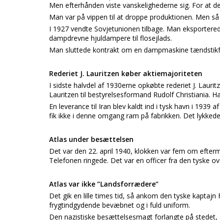
Men efterhånden viste vanskelighederne sig. For at den
Man var på vippen til at droppe produktionen. Men så 
I 1927 vendte Sovjetunionen tilbage. Man eksporterede
dampdrevne hjuldampere til flosejlads.
Man sluttede kontrakt om en dampmaskine tændstikfabri
Rederiet J. Lauritzen køber aktiemajoriteten
I sidste halvdel af 1930erne opkøbte rederiet J. Lauri
Lauritzen til bestyrelsesformand Rudolf Christiania.
En leverance til Iran blev kaldt ind i tysk havn i 1939 
fik ikke i denne omgang ram på fabrikken. Det lykkedes 
Atlas under besættelsen
Det var den 22. april 1940, klokken var fem om efter
Telefonen ringede. Det var en officer fra den tyske o
Atlas var ikke ”Landsforrædere”
Det gik en lille times tid, så ankom den tyske kaptajn
frygtindgydende bevæbnet og i fuld uniform.
Den nazistiske besættelsesmagt forlangte på stedet, 