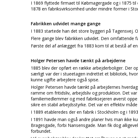
I 1869 flyttede firmaet til Købmagergade og i 1875 t
1878 en fabriksvirksomhed under mindre former i St
Fabrikken udvidet mange gange
I 1883 startede han det store byggeri på Tagensvej. O
Flere gange blev fabrikken udvidet. Den omfattende fab
Første del af anlægget fra 1883 kom til at bestå af en
Holger Petersen havde tænkt på arbejderne
1885 blev der opført en række arbejderboliger. Der op
særligt var der i stueetagen indrettet et bibliotek, h
kunne ugifte arbejdere også spise.
Holger Petersen havde tænkt på arbejdernes hverdag.
ramme om fritidsliv, arbejdsliv og produktion. Det v
familiemedlemmer og med fabriksejeren øverst oppe i f
sikre en stabil arbejdsstyrke. Det var en effektiv må
I 1889 etableredes der en fabrik i Stockholm og i 1893
I 1891 havde man også andre planer hvis man ikke kun
Bragesgade, forbi Nansensgade. Man fik dog alligevel
forbundet.