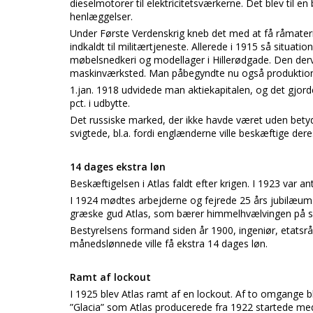
dieselmotorer til elektricitetsværkerne. Det blev til e
henlæggelser.
Under Første Verdenskrig kneb det med at få råmateria
indkaldt til militærtjeneste. Allerede i 1915 så situatio
møbelsnedkeri og modellager i Hillerødgade. Den derv
maskinværksted. Man påbegyndte nu også produktio
1.jan. 1918 udvidede man aktiekapitalen, og det gjord
pct. i udbytte.
Det russiske marked, der ikke havde været uden betyd
svigtede, bl.a. fordi englænderne ville beskæftige der
14 dages ekstra løn
Beskæftigelsen i Atlas faldt efter krigen. I 1923 var an
I 1924 mødtes arbejderne og fejrede 25 års jubilæum.
græske gud Atlas, som bærer himmelhvælvingen på si
Bestyrelsens formand siden år 1900, ingeniør, etats
månedslønnede ville få ekstra 14 dages løn.
Ramt af lockout
I 1925 blev Atlas ramt af en lockout. Af to omgange b
”Glacia” som Atlas producerede fra 1922 startede m