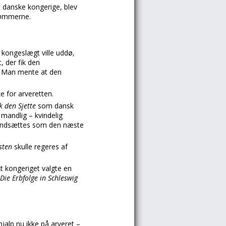
t danske kongerige, blev
gdømmerne.
e kongeslægt ville uddø,
, der fik den
.
Man mente at den
e for arveretten.
k den Sjette
som dansk
 mandlig – kvindelig
 indsættes som den næste
lsten
skulle regeres af
At kongeriget valgte en
Die Erbfolge in Schleswig
jalp nu ikke på arveret –