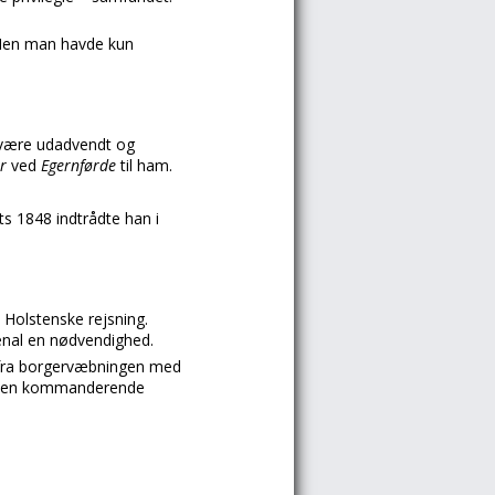
 Men man havde kun
t være udadvendt og
ør
ved
Egernførde
til ham.
ts 1848 indtrådte han i
 Holstenske rejsning.
enal en nødvendighed.
fra borgervæbningen med
g den kommanderende