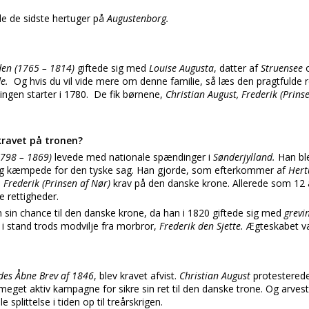
øde de sidste hertuger på
Augustenborg.
den (1765 – 1814)
giftede sig med
Louise Augusta
, datter af
Struensee
de.
Og hvis du vil vide mere om denne familie, så læs den pragtfulde
ingen starter i 1780. De fik børnene,
Christian August, Frederik (Prins
ravet på tronen?
1798 – 1869)
levede med nationale spændinger i
Sønderjylland.
Han bl
g kæmpede for den tyske sag. Han gjorde, som efterkommer af
Hert
,
Frederik (Prinsen af Nør)
krav på den danske krone. Allerede som 12 
e rettigheder.
 sin chance til den danske krone, da han i 1820 giftede sig med
grevi
 stand trods modvilje fra morbror,
Frederik den Sjette.
Ægteskabet v
des Åbne Brev af 1846
, blev kravet afvist.
Christian August
protestered
meget aktiv kampagne for sikre sin ret til den danske trone. Og arves
 splittelse i tiden op til treårskrigen.