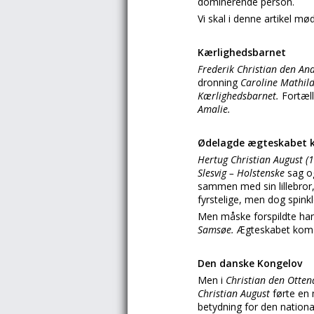
dominerende person.
Vi skal i denne artikel m
Kærlighedsbarnet
Frederik Christian den An
dronning
Caroline Mathil
Kærlighedsbarnet.
Fortæll
Amalie.
Ødelagde ægteskabet k
Hertug Christian August (
Slesvig – Holstenske
sag o
sammen med sin lillebror
fyrstelige, men dog spinkl
Men måske forspildte han
Samsøe.
Ægteskabet kom i
Den danske Kongelov
Men i
Christian den Otten
Christian August
førte en 
betydning for den nationale