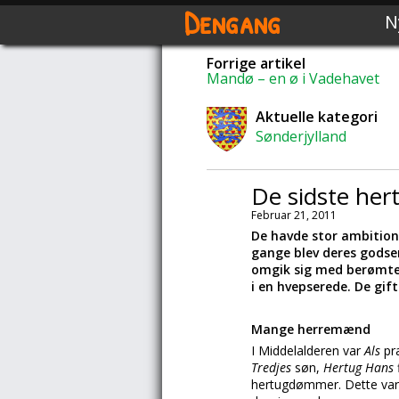
Dengang
N
Forrige artikel
Mandø – en ø i Vadehavet
Aktuelle kategori
Sønderjylland
De sidste he
Februar 21, 2011
De havde stor ambitione
gange blev deres godser
omgik sig med berømte 
i en hvepserede. De gift
Mange herremænd
I Middelalderen var
Als
pr
Tredjes
søn,
Hertug Hans
hertugdømmer. Dette var do