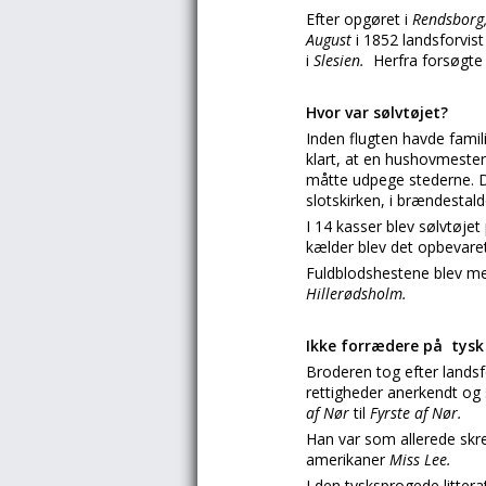
Efter opgøret i
Rendsborg
August
i 1852 landsforvist
i
Slesien.
Herfra forsøgt
Hvor var sølvtøjet?
Inden flugten havde famil
klart, at en hushovmeste
måtte udpege stederne. De
slotskirken, i brændestal
I 14 kasser blev sølvtøj
kælder blev det opbevaret
Fuldblodshestene blev med
Hillerødsholm.
Ikke forrædere på tys
Broderen tog efter lands
rettigheder anerkendt og
af Nør
til
Fyrste af Nør.
Han var som allerede skr
amerikaner
Miss Lee.
I den tysksprogede litte