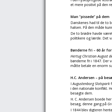
et mere positivt på den 
Man ”pissede” på dem
Danskenes had til de to b
halsen. På den måde kun
De to brødre havde været
politikere og lærde. Det v
Bønderne fri – 60 år fo
Hertug Christian August 
bønderne fri i 1847. Der v
måtte betale en enorm su
H.C. Andersen – på bes
I
Augustenborg Slotspark
i den nationale konflikt. 
besøgte dem.
H. C. Andersen boede her 
besøg, denne gang på
Gr
I 1844 blev digteren hent