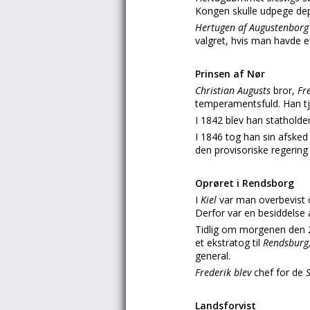
Kongen skulle udpege dep
Hertugen af Augustenbor
valgret, hvis man havde en
Prinsen af Nør
Christian Augusts
bror,
Fr
temperamentsfuld. Han tj
I 1842 blev han stathol
I 1846 tog han sin afske
den provisoriske regering
Oprøret i Rendsborg
I
Kiel
var man overbevist 
Derfor var en besiddelse 
Tidlig om morgenen den 
et ekstratog til
Rendsburg
general.
Frederik blev
chef for de
Landsforvist