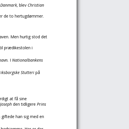
f
Danmark,
blev
Christian
over de to hertugdømmer.
haven. Men hurtig stod det
il prædikestolen i
havn.
I
Nationalbankens
riksborgske Stutteri
på
digt at få sine
 Joseph
den tidligere
Prins
4 giftede han sig med en
m herhjemme. Her er der