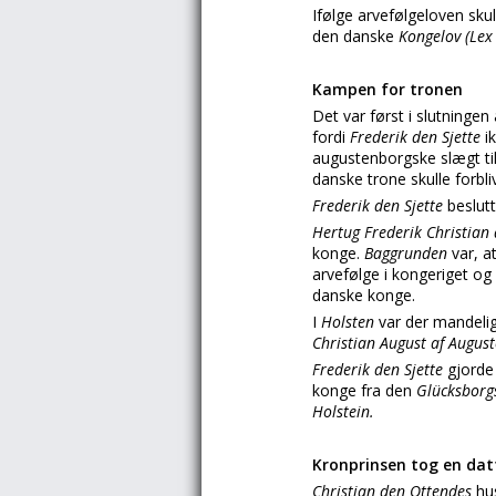
Ifølge arvefølgeloven sku
den danske
Kongelov (Lex
Kampen for tronen
Det var først i slutningen
fordi
Frederik den Sjette
i
augustenborgske slægt ti
danske trone skulle forbl
Frederik den Sjette
beslut
Hertug Frederik Christia
konge.
Baggrunden
var, a
arvefølge i kongeriget og
danske konge.
I
Holsten
var der mandeli
Christian August af Augu
Frederik den Sjette
gjorde
konge fra den
Glücksbor
Holstein.
Kronprinsen tog en dat
Christian den Ottendes
hu