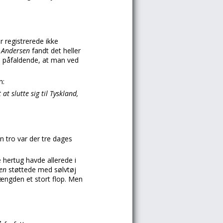
r registrerede ikke
. Andersen
fandt det heller
ke påfaldende, at man ved
n:
t slutte sig til Tyskland,
n tro var der tre dages
 hertug havde allerede i
sen
støttede med sølvtøj
længden et stort flop. Men