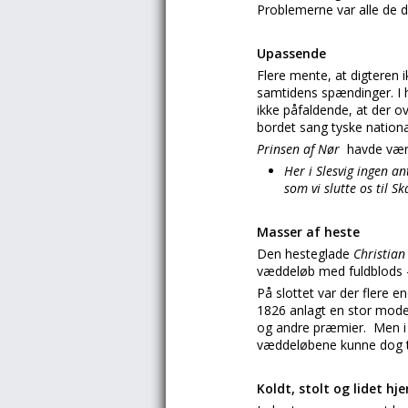
Problemerne var alle de d
Upassende
Flere mente, at digteren 
samtidens spændinger. I 
ikke påfaldende, at der o
bordet sang tyske nation
Prinsen af Nør
havde vær
Her i Slesvig ingen an
som vi slutte os til Sk
Masser af heste
Den hesteglade
Christia
væddeløb med fuldblods 
På slottet var der flere 
1826 anlagt en stor mode
og andre præmier. Men i l
væddeløbene kunne dog til
Koldt, stolt og lidet hj