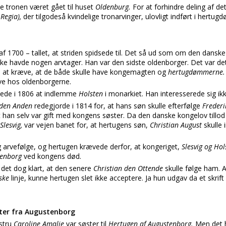
le tronen været gået til huset
Oldenburg.
For at forhindre deling af de
 Regia),
der tilgodeså kvindelige tronarvinger, ulovligt indført i hertu
 af 1700 – tallet, at striden spidsede til. Det så ud som om den dansk
kke havde nogen arvtager. Han var den sidste oldenborger. Det var det
l at kræve, at de både skulle have kongemagten og
hertugdømmerne
ive hos oldenborgerne.
tede i 1806 at indlemme
Holsten
i monarkiet. Han interesserede sig ikk
n den Anden
redegjorde i 1814 for, at hans søn skulle efterfølge
Frederi
t han selv var gift med kongens søster. Da den danske kongelov tillod
Slesvig,
var vejen banet for, at hertugens søn,
Christian August
skulle
g arvefølge, og hertugen krævede derfor, at kongeriget,
Slesvig og Ho
stenborg
ved kongens død.
 det dog klart, at den senere
Christian den Ottende
skulle følge ham. 
gske
linje, kunne hertugen slet ikke acceptere. Ja hun udgav da et skrift
ter fra Augustenborg
stru
Caroline Amalie
var søster til
Hertugen af Augustenborg.
Men det h