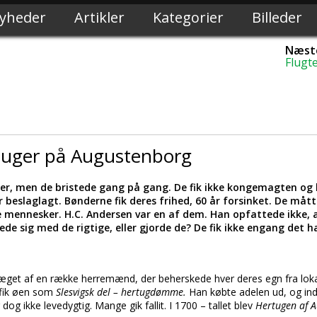
yheder
Artikler
Kategorier
Billeder
Næste
Flugt
rtuger på Augustenborg
r, men de bristede gang på gang. De fik ikke kongemagten og bl
 beslaglagt. Bønderne fik deres frihed, 60 år forsinket. De mått
mennesker. H.C. Andersen var en af dem. Han opfattede ikke, 
ede sig med de rigtige, eller gjorde de? De fik ikke engang det h
æget af en række herremænd, der beherskede hver deres egn fra lok
fik øen som
Slesvigsk del – hertugdømme.
Han købte adelen ud, og indd
g ikke levedygtig. Mange gik fallit. I 1700 – tallet blev
Hertugen af 