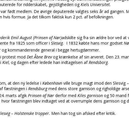
uterede for ridderskabet, gejstligheden og
Kiels Universitet.
g
var født medlem. De øvrige deputerede valgtes seks år ad gangen.
 hvis formue. Ja det tilkom faktisk kun 2 pct. af befolkningen.
ederik Emil August (Prinsen af Nør)
adskilte sig fra sin ældre bor ved a
ente fra 1825 som officer i
Slesvig.
I 1832 købte hans mor godset
N
der og kommanderende general i begge hertugdømmer.
d i protest mod
Det Åbne Brev
og krænkelse af sin arveret. Den 23. mar
 i
Kiel,
og dagen efter ledede han indtagelsen af
Rendsborg.
om, at den ny ledelse i
København
ville bruge magt imod den Slesvig –
af fæstningen i
Rendsburg
med dens store garnison og righoldige ars
24. marts afgik
Prinsen af Nør
derfor med
Kiles garnison
og 50 mand 
,
hvor fæstningen blev indtaget ved at overrumple dens garnison o
Slesvig – Holstenske tropper.
Men han tog sin afsked efter kritik.