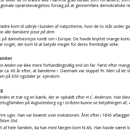
regionale oprørsbevægelses forsøg på at gennemføre demokratiske r
rødre kom til udtryk i bunden af natpotterne, hvor de to står under 
ne alle danskere
pisse på dem.
 på dannelsesrejse rundt om i
Europa.
De havde knyttet mange kontak
ar noget, der kom til at betyde meget for deres fremtidige virke.
rsinket
den Anden
var ikke mere forhandlingsvillig end sin far. Først efter man
ar ca. 60 år efter, at bønderne i Danmark var sluppet fri. Men så let sl
m på 650 rigsdaler pr. ejendom.
øg
findes et træ og en bænk, der er opkaldt efter
H.C. Andersen.
Han blev
Hertugfamilien på
Augustenborg
og i
Gråsten
kunne se betydningen af, 
tre uger. Han var beæret over invitationen. Året efter i 1845 aflægger
åsten Slot.
et af hele familien, da han med færgen kom til
Als.
Han havde været be