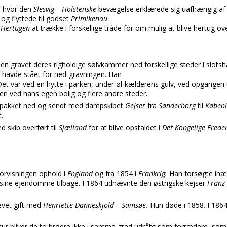
,
hvor den
Slesvig – Holstenske
bevægelse erklærede sig uafhængig a
 og flyttede til godset
Primikenau
e
Hertugen
at trække i forskellige tråde for om mulig at blive hertug 
ien gravet deres righoldige sølvkammer ned forskellige steder i slots
r havde stået for ned-gravningen. Han
t var ved en hytte i parken, under øl-kælderens gulv, ved opgangen t
den ved hans egen bolig og flere andre steder.
et pakket ned og sendt med dampskibet
Gejser
fra
Sønderborg
til
Køben
.
 skib overført til
Sjælland
for at blive opstaldet i
Det Kongelige Frede
k
forvisningen ophold i
England
og fra 1854 i
Frankrig.
Han forsøgte ihær
 sine ejendomme tilbage. I 1864 udnævnte den østrigske kejser
Franz
evet gift med
Henriette Danneskjold – Samsøe.
Hun døde i 1858. I 186
ratur bliver de to brødre ikke i samme grad udråbt som forrædere, so