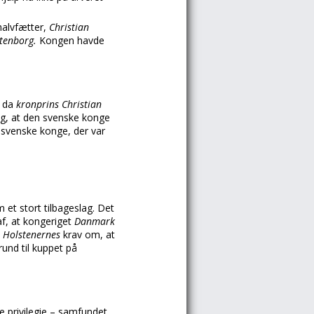
halvfætter,
Christian
stenborg.
Kongen havde
r da
kronprins Christian
g, at den svenske konge
 svenske konge, der var
et stort tilbageslag. Det
af, at kongeriget
Danmark
– Holstenernes
krav om, at
und til kuppet på
rivilegie – samfundet.