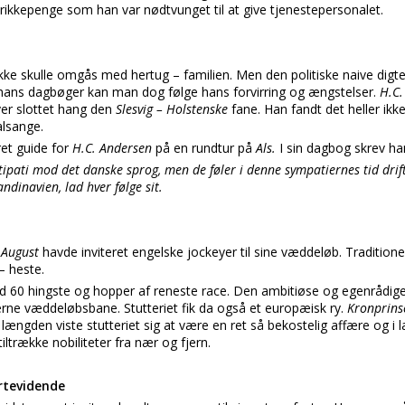
rikkepenge som han var nødtvunget til at give tjenestepersonalet.
ikke skulle omgås med hertug – familien. Men den politiske naive digte
hans dagbøger kan man dog følge hans forvirring og ængstelser.
H.C
ver slottet hang den
Slesvig – Holstenske
fane. Han fandt det heller ik
alsange.
et guide for
H.C. Andersen
på en rundtur på
Als.
I sin dagbog skrev ha
tipati mod det danske sprog, men de føler i denne sympatiernes tid drift a
andinavien, lad hver følge sit.
n August
havde inviteret engelske jockeyer til sine væddeløb. Traditione
– heste.
end 60 hingste og hopper af reneste race. Den ambitiøse og egenrådige
rne væddeløbsbane. Stutteriet fik da også et europæisk ry.
Kronprin
ængden viste stutteriet sig at være en ret så bekostelig affære og i 
trække nobiliteter fra nær og fjern.
ertevidende