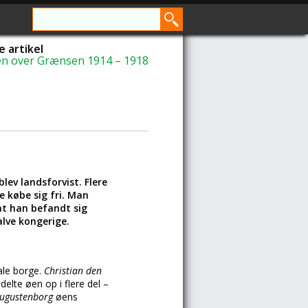
 artikel
en over Grænsen 1914 – 1918
ev landsforvist. Flere
e købe sig fri. Man
at han befandt sig
alve kongerige.
ale borge.
Christian den
elte øen op i flere del –
Augustenborg
øens