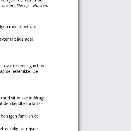
eformer i
Slesvig – Holsten.
galgen med rebet om
ter til både adel,
ge tovtrækkerier gav han
ap de heller ikke. De
 mod sit ønske inddraget
at den kendte forfatter
 han igen familien et
tænkelig for rejsen.