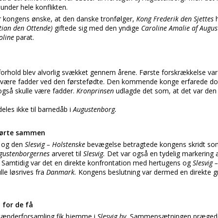
under hele konflikten.
er kongens ønske, at den danske tronfølger,
Kong Frederik den Sjettes
stian den Ottende)
giftede sig med den yndige
Caroline Amalie af Augu
oline
parat.
forhold blev alvorlig svækket gennem årene. Første forskrækkelse va
t være fadder ved den førstefødte. Den kommende konge erfarede do
også skulle være fadder.
Kronprinsen
udlagde det som, at det var den
deles ikke til barnedåb i
Augustenborg.
 hørte sammen
g
og den
Slesvig – Holstenske
bevægelse betragtede kongens skridt som 
gustenborgernes
arveret til
Slesvig.
Det var også en tydelig markering 
Samtidig var det en direkte konfrontation med hertugens og
Slesvig 
e løsrives fra
Danmark.
Kongens beslutning var dermed en direkte gr
 for de få
tænderforsamling fik hjemme i
Slesvig by.
Sammensætningen prægede p