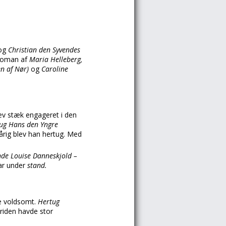
og
Christian den Syvendes
 roman af
Maria Helleberg,
en af Nør)
og
Caroline
ev stæk engageret i den
ug Hans den Yngre
årig blev han hertug. Med
nde Louise Danneskjold –
ar under
stand.
e voldsomt.
Hertug
triden havde stor