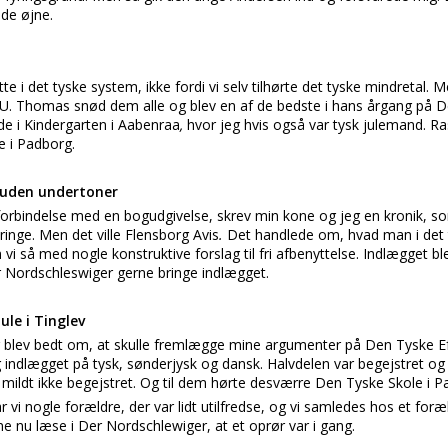
de øjne.
te i det tyske system, ikke fordi vi selv tilhørte det tyske mindretal.
 EU. Thomas snød dem alle og blev en af de bedste i hans årgang på
e i Kindergarten i Aabenraa
,
hvor jeg hvis også var tysk julemand. Ra
e i Padborg.
 uden undertoner
 I forbindelse med en bogudgivelse, skrev min kone og jeg en kronik, 
ringe. Men det ville Flensborg Avis
.
Det handlede om, hvad man i det
i så med nogle konstruktive forslag til fri afbenyttelse. Indlægget bl
r Nordschleswiger gerne bringe indlægget.
le i Tinglev
eg blev bedt om, at skulle fremlægge mine argumenter på Den Tyske Eft
g indlægget på tysk, sønderjysk og dansk. Halvdelen var begejstret o
et mildt ikke begejstret. Og til dem hørte desværre Den Tyske Skole i P
r vi nogle forældre, der var lidt utilfredse, og vi samledes hos et for
ne nu læse i Der Nordschlewiger, at et oprør var i gang.