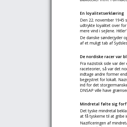
En loyalitetserklæring
Den 22. november 1945 st
udtrykte loyalitet over f
mere vind i sejlene. Hitle
De danske sønderjyder op
af et muligt tab af Sydsle
De nordiske racer var 
Fra nazistisk side var der
raceteorier, så var det 
indtage andre former end
begejstret for lokalt. Na
ind for det storgermanske
DNSAP ville have grænsen 
Mindretal følte sig for
Det tyske mindretal bekla
at få tyskerne til at gribe
Nazificeringen af mindret