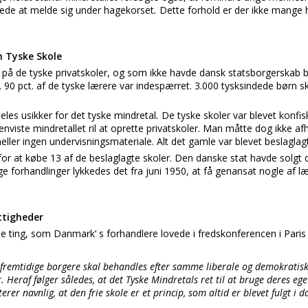
ede at melde sig under hagekorset
.
Dette forhold er der ikke mange h
n Tyske Skole
 på de tyske privatskoler, og som ikke havde dansk statsborgerskab b
 90 pct. af de tyske lærere var indespærret. 3.000 tysksindede børn sku
eles usikker for det tyske mindretal
.
De tyske skoler var blevet konfisk
 henviste mindretallet ril at oprette privatskoler. Man måtte dog ikke a
ler ingen undervisningsmateriale. Alt det gamle var blevet beslaglagt
or at købe 13 af de beslaglagte skoler. Den danske stat havde solgt d
ige forhandlinger lykkedes det fra juni 1950, at få genansat nogle af 
ttigheder
ting, som Danmark’ s forhandlere lovede i fredskonferencen i Paris 
 fremtidige borgere skal behandles efter samme liberale og demokratisk
Heraf følger således, at det Tyske Mindretals ret til at bruge deres ege
rer navnlig, at den frie skole er et princip, som altid er blevet fulgt i d