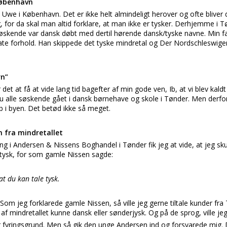
København
e Uwe i København. Det er ikke helt almindeligt herover og ofte bliver 
g, for da skal man altid forklare, at man ikke er tysker. Derhjemme i T
søskende var dansk døbt med dertil hørende dansk/tyske navne. Min fa
ivate forhold. Han skippede det tyske mindretal og Der Nordschleswige
rn”
 det at få at vide lang tid bagefter af min gode ven, Ib, at vi blev kald
 nu alle søskende gået i dansk børnehave og skole i Tønder. Men derf
ub i byen. Det betød ikke så meget.
m fra mindretallet
ng i Andersen & Nissens Boghandel i Tønder fik jeg at vide, at jeg sku
 tysk, for som gamle Nissen sagde:
 at du kan tale tysk.
om jeg forklarede gamle Nissen, så ville jeg gerne tiltale kunder fra
f mindretallet kunne dansk eller sønderjysk. Og på de sprog, ville jeg
var fyringsgrund. Men så gik den unge Andersen ind og forsvarede mig. 