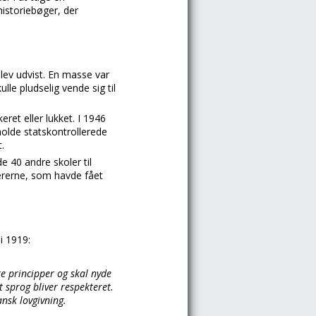
istoriebøger, der
lev udvist. En masse var
lle pludselig vende sig til
eret eller lukket. I 1946
fholde statskontrollerede
.
e 40 andre skoler til
lærerne, som havde fået
i 1919:
e principper og skal nyde
t sprog bliver respekteret.
ansk lovgivning.