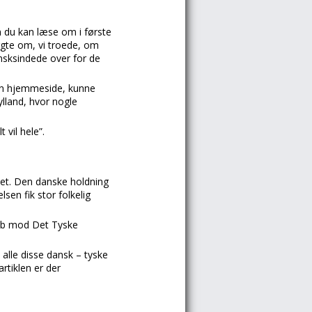
 du kan læse om i første
rgte om, vi troede, om
ansksindede over for de
min hjemmeside, kunne
lland, hvor nogle
vil hele”.
tet. Den danske holdning
en fik stor folkelig
reb mod Det Tyske
alle disse dansk – tyske
rtiklen er der