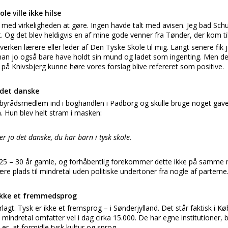
le ville ikke hilse
 med virkeligheden at gøre. Ingen havde talt med avisen. Jeg bad Sch
 Og det blev heldigvis en af mine gode venner fra Tønder, der kom ti
rken lærere eller leder af Den Tyske Skole til mig. Langt senere fik je
an jo også bare have holdt sin mund og ladet som ingenting. Men de
 på Knivsbjerg kunne høre vores forslag blive refereret som positive.
 det danske
 byrådsmedlem ind i boghandlen i Padborg og skulle bruge noget gave
Hun blev helt stram i masken:
r jo det danske, du har barn i tysk skole.
er 25 – 30 år gamle, og forhåbentlig forekommer dette ikke på samme
re plads til mindretal uden politiske undertoner fra nogle af parterne
 ikke et fremmedsprog
arlagt. Tysk er ikke et fremsprog – i Sønderjylland. Det står faktisk i
 mindretal omfatter vel i dag cirka 15.000. De har egne institutioner, 
er, at formidle tysk kultur og sprog.