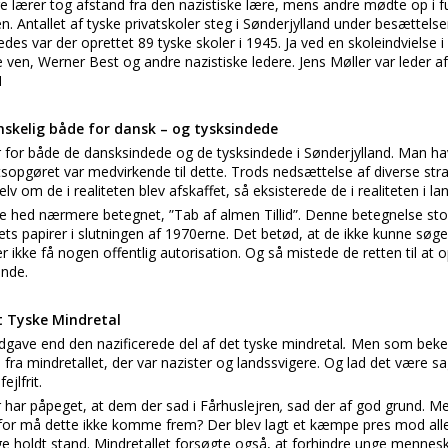
 lærer tog afstand fra den nazistiske lære, mens andre mødte op i f
n. Antallet af tyske privatskoler steg i Sønderjylland under besættel
edes var der oprettet 89 tyske skoler i 1945. Ja ved en skoleindvielse 
 ven, Werner Best og andre nazistiske ledere. Jens Møller var leder a
N
nskelig både for dansk – og tysksindede
r for både de dansksindede og de tysksindede i Sønderjylland. Man ha
tsopgøret var medvirkende til dette. Trods nedsættelse af diverse straf
elv om de i realiteten blev afskaffet, så eksisterede de i realiteten i lan
se hed nærmere betegnet, ”Tab af almen Tillid”. Denne betegnelse sto
s papirer i slutningen af 1970erne. Det betød, at de ikke kunne søge
ikke få nogen offentlig autorisation. Og så mistede de retten til a
ende.
t Tyske Mindretal
gave end den nazificerede del af det tyske mindretal
.
Men som bekend
le fra mindretallet, der var nazister og landssvigere. Og lad det være sa
ejlfrit.
er har påpeget, at dem der sad i Fårhuslejren
,
sad der af god grund. Me
for må dette ikke komme frem? Der blev lagt et kæmpe pres mod alle i
 holdt stand. Mindretallet forsøgte også, at forhindre unge menneske