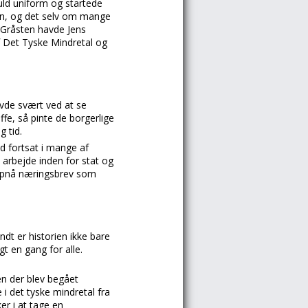
uld uniform og startede
sen, og det selv om mange
i Gråsten havde Jens
f Det Tyske Mindretal og
vde svært ved at se
fe, så pinte de borgerlige
g tid.
d fortsat i mange af
 arbejde inden for stat og
t opnå næringsbrev som
t er historien ikke bare
gt en gang for alle.
n der blev begået
 det tyske mindretal fra
r i at tage en