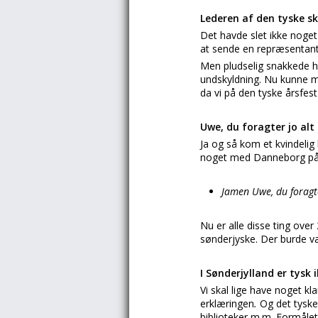
Lederen af den tyske sko
Det havde slet ikke noget
at sende en repræsentant.
Men pludselig snakkede hve
undskyldning. Nu kunne m
da vi på den tyske årsfest
Uwe, du foragter jo alt
Ja og så kom et kvindelig
noget med Danneborg på. 
Jamen Uwe, du foragte
Nu er alle disse ting ov
sønderjyske. Der burde væ
I Sønderjylland er tysk
Vi skal lige have noget kl
erklæringen
.
Og det tyske
biblioteker m.m. Formålet 