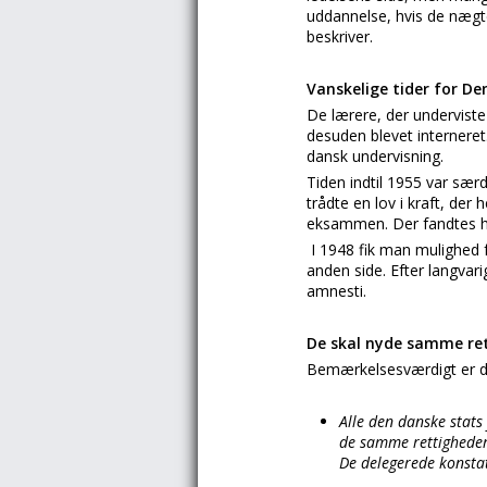
uddannelse, hvis de nægt
beskriver.
Vanskelige tider for De
De lærere, der underviste
desuden blevet interneret.
dansk undervisning.
Tiden indtil 1955 var særd
trådte en lov i kraft, der
eksammen. Der fandtes hel
I 1948 fik man mulighed f
anden side. Efter langvar
amnesti.
De skal nyde samme re
Bemærkelsesværdigt er de 
Alle den danske stats
de samme rettigheder. 
De delegerede konstate