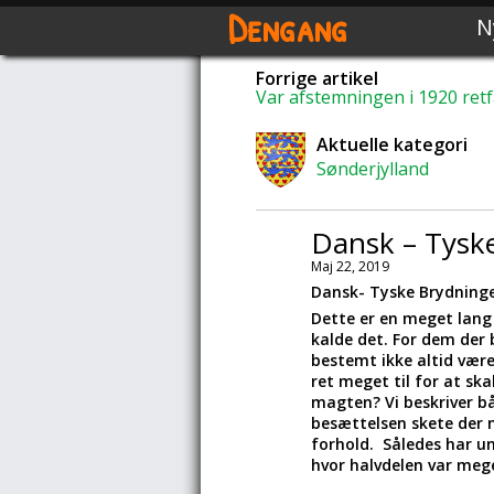
Dengang
N
Forrige artikel
Var afstemningen i 1920 ret
Aktuelle kategori
Sønderjylland
Dansk – Tyske
Maj 22, 2019
Dansk- Tyske Brydninge
Dette er en meget lang 
kalde det. For dem der
bestemt ikke altid vær
ret meget til for at sk
magten? Vi beskriver b
besættelsen skete der n
forhold. Således har u
hvor halvdelen var meg