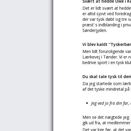
Svært at hedde Uwe i 
Det er lidt svært at hedd
er altid sjovt ved foredra
der var tysk døbt og tre 
præst’ s indblanding i pr
Sønderjyden.
Vi blev kaldt ”Tyskerbø
Men lidt foruroligende var
Lærkevej i Tønder. Vi er
bedrive sport i en tysk kl
Du skal tale tysk til de
Da jeg startede som lærli
af det tyske mindretal på
Jeg ved jo fra din far,
Men se det nægtede jeg. S
gik ud fra, at medlemmer a
Det var lige før, at det 