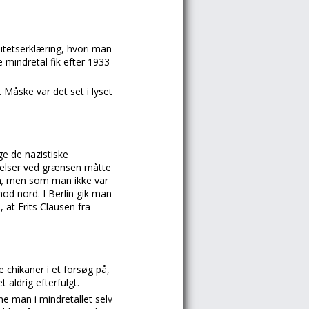
tetserklæring, hvori man
 mindretal fik efter 1933
Måske var det set i lyset
ge de nazistiske
melser ved grænsen måtte
n
,
men som man ikke var
od nord. I Berlin gik man
, at Frits Clausen fra
ge chikaner i et forsøg på,
 aldrig efterfulgt.
ne man i mindretallet selv