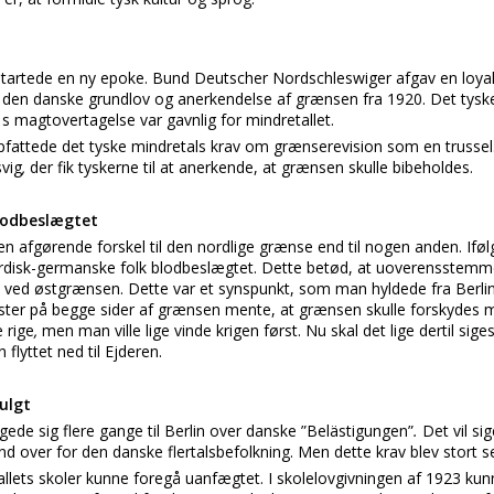
artede en ny epoke. Bund Deutscher Nordschleswiger afgav en loyali
or den danske grundlov og anerkendelse af grænsen fra 1920. Det tyske
r’ s magtovertagelse var gavnlig for mindretallet.
fattede det tyske mindretals krav om grænserevision som en trussel. 
svig
,
der fik tyskerne til at anerkende, at grænsen skulle bibeholdes.
blodbeslægtet
 en afgørende forskel til den nordlige grænse end til nogen anden. Iføl
nordisk-germanske folk blodbeslægtet. Dette betød, at uoverensstem
 ved østgrænsen. Dette var et synspunkt, som man hyldede fra Berli
zister på begge sider af grænsen mente, at grænsen skulle forskydes m
 rige
,
men man ville lige vinde krigen først. Nu skal det lige dertil siges
flyttet ned til Ejderen.
fulgt
gede sig flere gange til Berlin over danske ”Belästigungen”
.
Det vil si
 ind over for den danske flertalsbefolkning. Men dette krav blev stort set
allets skoler kunne foregå uanfægtet. I skolelovgivningen af 1923 kun