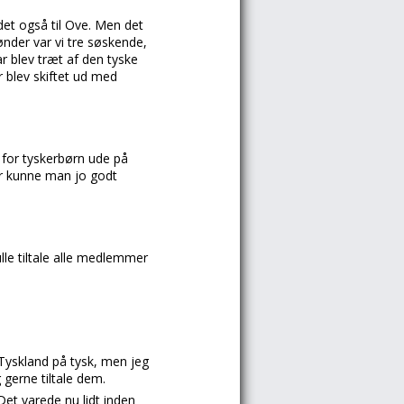
det også til Ove. Men det
ønder var vi tre søskende,
r blev træt af den tyske
r blev skiftet ud med
t for tyskerbørn ude på
or kunne man jo godt
lle tiltale alle medlemmer
 Tyskland på tysk, men jeg
 gerne tiltale dem.
Det varede nu lidt inden