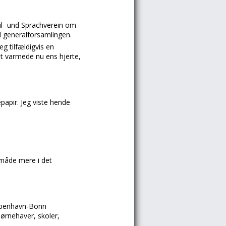
ul- und Sprachverein om
l generalforsamlingen.
g tilfældigvis en
t varmede nu ens hjerte,
papir. Jeg viste hende
 måde mere i det
.
 København-Bonn
børnehaver, skoler,