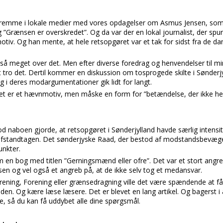
i fremme i lokale medier med vores opdagelser om Asmus Jensen, som
g ”Grænsen er overskredet”. Og da var der en lokal journalist, der spu
tiv. Og han mente, at hele retsopgøret var et tak for sidst fra de d
så meget over det. Men efter diverse foredrag og henvendelser til 
tro det. Dertil kommer en diskussion om tosprogede skilte i Sønderjy
g i deres modargumentationer gik lidt for langt.
det er et hævnmotiv, men måske en form for ”betændelse, der ikke helt 
 naboen gjorde, at retsopgøret i Sønderjylland havde særlig intensi
afstandtagen. Det sønderjyske Raad, der bestod af modstandsbevægels
unkter.
om en bog med titlen ”Gerningsmænd eller ofre”. Det var et stort ang
en og vel også et angreb på, at de ikke selv tog et medansvar.
orening, Forening eller grænsedragning ville det være spændende at få 
aden. Og kære læse læsere. Det er blevet en lang artikel. Og bagerst i a
re, så du kan få uddybet alle dine spørgsmål.