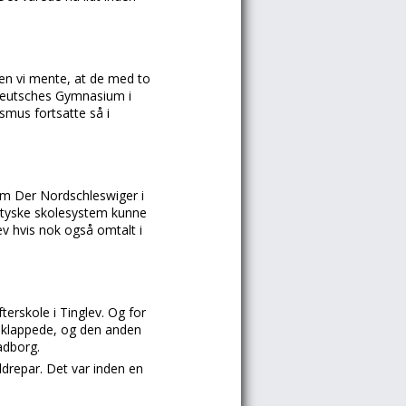
 Men vi mente, at de med to
 Deutsches Gymnasium i
smus fortsatte så i
som Der Nordschleswiger i
 tyske skolesystem kunne
ev hvis nok også omtalt i
erskole i Tinglev. Og for
g klappede, og den anden
adborg.
ældrepar. Det var inden en