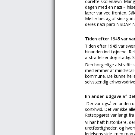
oprette skolenævn. Mange
dagen med en nazi – hilse
lærer var ved fronten. Sål
Møller besøg af sine gode
deres nazi-parti NSDAP-
Tiden efter 1945 var va
Tiden efter 1945 var svæ
hinanden ind i øjnene. Re
afstraffelser dog stadig. S
Den borgerlige afstraffel
medlemmer af mindretallet
kommune. De kunne heller 
selvstændig erhvervsdriv
En anden udgave af De
Der var også en anden ud
sort/hvid. Det var ikke al
Retsopgøret var langt fra f
Vi har haft historikere, d
uretfærdigheder, og hvor
ledelsens side, men mange