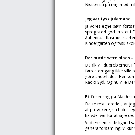
Nissen så på mig med mil
Jeg var tysk julemand
Ja vores egne børn fortsat
sprog stod godt rustet i
Aabenraa. Rasmus started
Kindergarten og tysk skol
Der burde være plads –
Da fik vi lidt problemer.
første omgang ikke ville b
gøre anderledes. Her kom v
Radio Syd
.
Og nu ville De
Et foredrag på Nachschu
Dette resulterede i, at j
at provokere, så holdt je
halvdel var for at sige d
Ved en senere lejlighed va
generalforsamling. Vi kun