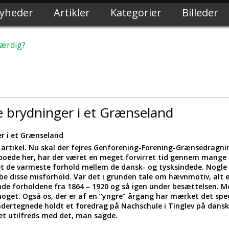
yheder
Artikler
Kategorier
Billeder
færdig?
 brydninger i et Grænseland
r i et Grænseland
artikel. Nu skal der fejres Genforening-Forening-Grænsedragnin
 boede her, har der været en meget forvirret tid gennem mange 
et de varmeste forhold mellem de dansk- og tysksindede. Nogle 
abe disse misforhold. Var det i grunden tale om hævnmotiv, alt
åde forholdene fra 1864 – 1920 og så igen under besættelsen. M
oget. Også os, der er af en ”yngre” årgang har mærket det spec
ndertegnede holdt et foredrag på Nachschule i Tinglev på dansk
et utilfreds med det, man sagde.