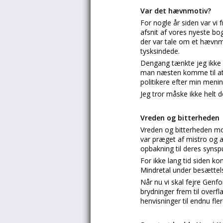
Var det hævnmotiv?
For nogle år siden var v
afsnit af vores nyeste bo
der var tale om et hævnmo
tysksindede.
Dengang tænkte jeg ikke 
man næsten komme til at 
politikere efter min menin
Jeg tror måske ikke helt 
Vreden og bitterheden
Vreden og bitterheden mod
var præget af mistro og 
opbakning til deres synsp
For ikke lang tid siden k
Mindretal under besættels
Når nu vi skal fejre Genf
brydninger frem til overfl
henvisninger til endnu fle