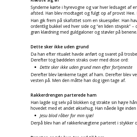
Synderne kørte i hyrevogne og var hver ledsaget af e
afsted. Han blev modtaget og fulgt op af provst Hee. 
Han gik frem på skafottet som en skuespiller. Han hav
ordentlig bukkel ved hver side og ”en liden stivpisk” –
grøn klædning med guldgaloner og støvler på benene
Dette sker ikke uden grund
Da han efter ritualet havde anført og svaret på tros
Derefter tog bøddelen straks over med disse ord:
Dette sker ikke uden grund men efter fortjeneste
Derefter blev lænkerne taget af ham. Derefter blev ve
vesten på. Men den måtte han dog igen tage af.
Rakkerdrengen parterede ham
Han lagde sig selv på blokken og strakte sin højre 
hovedet med et andet øksehug. Han nåede lige inden 
Jesu blod råber for min sjæl
Derpå blev han af rakkerknægtene parteret i stykker o