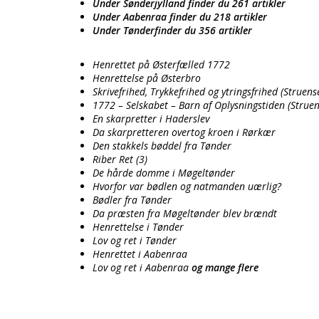
Under Sønderjylland finder du 261 artikler
Under Aabenraa finder du 218 artikler
Under Tønderfinder du 356 artikler
Henrettet på Østerfælled 1772
Henrettelse på Østerbro
Skrivefrihed, Trykkefrihed og ytringsfrihed (Struens
1772 – Selskabet – Barn af Oplysningstiden (Struen
En skarpretter i Haderslev
Da skarpretteren overtog kroen i Rørkær
Den stakkels bøddel fra Tønder
Riber Ret (3)
De hårde domme i Møgeltønder
Hvorfor var bødlen og natmanden uærlig?
Bødler fra Tønder
Da præsten fra Møgeltønder blev brændt
Henrettelse i Tønder
Lov og ret i Tønder
Henrettet i Aabenraa
Lov og ret i Aabenraa
og mange flere