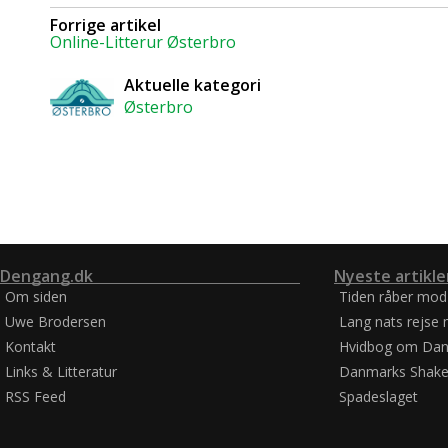
Forrige artikel
Online-Litterur Østerbro
Aktuelle kategori
Østerbro
Dengang.dk
Nyeste artikle
Om siden
Tiden råber mod
Uwe Brodersen
Lang nats rejse 
Kontakt
Hvidbog om Dan
Links & Litteratur
Danmarks Shake
RSS Feed
Spadeslaget