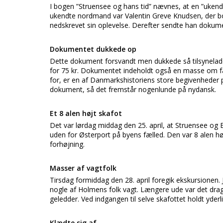
I bogen ”Struensee og hans tid” nævnes, at en ”uken
ukendte nordmand var Valentin Greve Knudsen, der bo
nedskrevet sin oplevelse. Derefter sendte han dokument
Dokumentet dukkede op
Dette dokument forsvandt men dukkede så tilsyneladend
for 75 kr. Dokumentet indeholdt også en masse om fa
for, er en af Danmarkshistoriens store begivenheder på 
dokument, så det fremstår nogenlunde på nydansk.
Et 8 alen højt skafot
Det var lørdag middag den 25. april, at Struensee og
uden for Østerport på byens fælled. Den var 8 alen h
forhøjning.
Masser af vagtfolk
Tirsdag formiddag den 28. april foregik ekskursione
nogle af Holmens folk vagt. Længere ude var det dragon
geledder. Ved indgangen til selve skafottet holdt yder
Klædte sig af