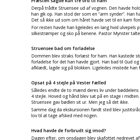
Præsten sagde kun tre ord til ham
Derpå trådte Struensee ud af vognen. Den havde holdt 
han gik op. Han stod der som en ”arm synder”. Han havd
Det så ikke ud som om håret havde set til en kam forn
For resten havde han ligeledes en lang hvid ulvepels
silkestrømper og sko på benene. Pastor Mynster talte 
Struensee bad om forladelse
Dommen blev straks forlæst for ham. Han kastede st
forladelse for det han havde gjort. Han bad til Gud o
afklædt, lagde sig på blokken. Ligeledes mistede han
Opsat på 4 stejle på Vester Fælled
Således endte de to mænd deres liv under bøddelens 
4 stejle. Hoved og hånd blev sat på en stage i midten.
Struensee gav bødlen sit ur. Men jeg så det ikke.
Samme dag da ekskursionen fandt sted blev justitsråd 
lov til at tage afsked med nogen.
Hvad havde de forbrudt sig imod?
Dagen efter, om onsdagen blev skafottet nedrevet af u