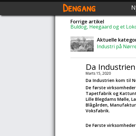
Dengang
N
Forrige artikel
Buldog, Heegaard og et Lok
Aktuelle kategor
Industri på Nørr
Da Industrien
Marts 15, 2020
Da Industrien kom til 
De første virksomheder
Tapetfabrik og Kattuntr
Lille Blegdams Mølle, L
Blågården, Manufakturf
Voksfabrik.
De Første virksomheder