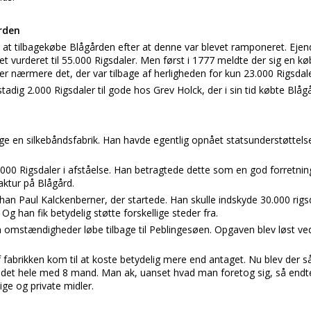
rden
l at tilbagekøbe Blågården efter at denne var blevet ramponeret. Eje
t vurderet til 55.000 Rigsdaler. Men først i 1777 meldte der sig en kø
ler nærmere det, der var tilbage af herligheden for kun 23.000 Rigsdale
adig 2.000 Rigsdaler til gode hos Grev Holck, der i sin tid købte Blågå
ge en silkebåndsfabrik. Han havde egentlig opnået statsunderstøttels
2.000 Rigsdaler i afståelse. Han betragtede dette som en god forretning
ktur på Blågård.
han Paul Kalckenberner, der startede. Han skulle indskyde 30.000 rigs
g han fik betydelig støtte forskellige steder fra.
 omstændigheder løbe tilbage til Peblingesøen. Opgaven blev løst ve
f fabrikken kom til at koste betydelig mere end antaget. Nu blev der så
e det hele med 8 mand. Man ak, uanset hvad man foretog sig, så endte
ige og private midler.