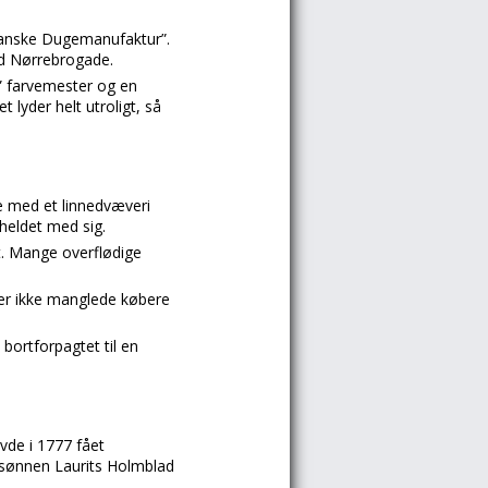
 Danske Dugemanufaktur”.
od Nørrebrogade.
” farvemester og en
 lyder helt utroligt, så
ge med et linnedvæveri
 heldet med sig.
et. Mange overflødige
 der ikke manglede købere
bortforpagtet til en
avde i 1777 fået
g sønnen Laurits Holmblad