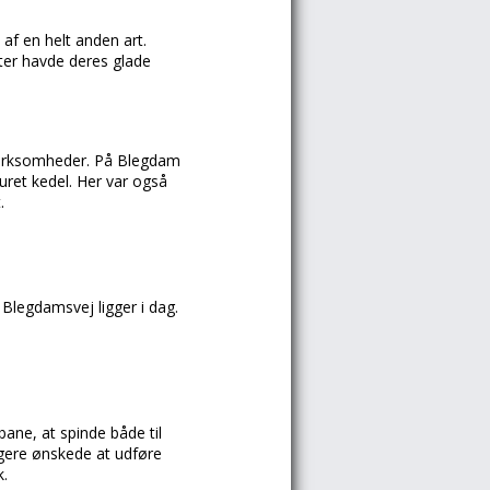
af en helt anden art.
ster havde deres glade
virksomheder. På Blegdam
uret kedel. Her var også
.
Blegdamsvej ligger i dag.
bane, at spinde både til
agere ønskede at udføre
k.