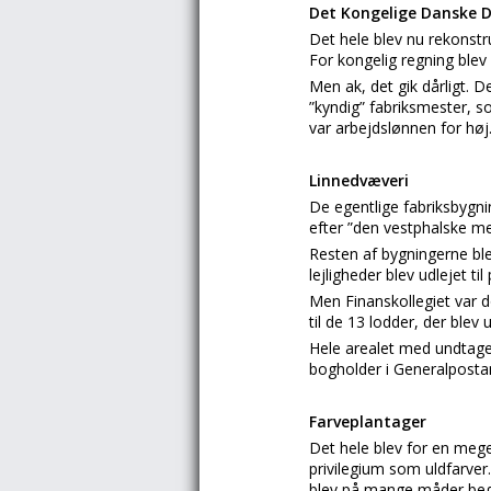
Det Kongelige Danske
Det hele blev nu rekonstr
For kongelig regning ble
Men ak, det gik dårligt.
”kyndig” fabriksmester, so
var arbejdslønnen for høj
Linnedvæveri
De egentlige fabriksbygni
efter ”den vestphalske me
Resten af bygningerne blev
lejligheder blev udlejet til 
Men Finanskollegiet var d
til de 13 lodder, der ble
Hele arealet med undtagel
bogholder i Generalposta
Farveplantager
Det hele blev for en meget
privilegium som uldfarver
blev på mange måder begu