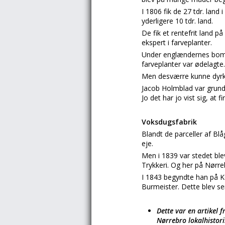
I 1806 fik de 27 tdr. land 
yderligere 10 tdr. land.
De fik et rentefrit land på
ekspert i farveplanter.
Under englændernes bomb
farveplanter var ødelagte
Men desværre kunne dyrkni
Jacob Holmblad var grund
Jo det har jo vist sig, at fi
Voksdugsfabrik
Blandt de parceller af Bl
eje.
Men i 1839 var stedet bl
Trykkeri. Og her på Nørre
I 1843 begyndte han på K
Burmeister. Dette blev se
Dette var en artikel 
Nørrebro lokalhistori