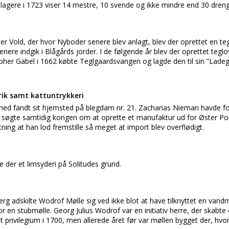
lagere i 1723 viser 14 mestre, 10 svende og ikke mindre end 30 dren
ter Vold, der hvor Nyboder senere blev anlagt, blev der oprettet en te
 senere indgik i Blågårds jorder. I de følgende år blev der oprettet te
pher Gabel i 1662 købte Teglgaardsvangen og lagde den til sin ”Ladeg
ik samt kattuntrykkeri
hed fandt sit hjemsted på blegdam nr. 21. Zacharias Nieman havde fo
n søgte samtidig kongen om at oprette et manufaktur ud for Øster Port
ning at han lod fremstille så meget at import blev overflødigt.
e der et limsyderi på Solitudes grund.
erg adskilte Wodrof Mølle sig ved ikke blot at have tilknyttet en van
or en stubmølle. Georg Julius Wodrof var en initiativ herre, der skabte
it privilegium i 1700, men allerede året før var møllen bygget der, hv