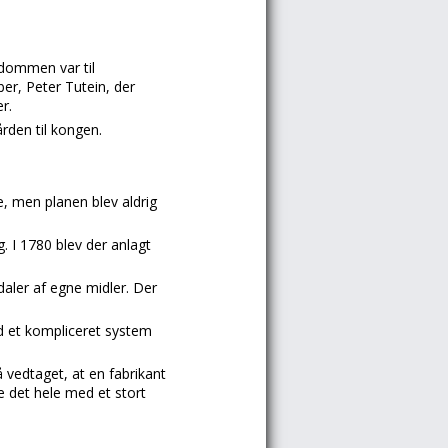
ndommen var til
ber, Peter Tutein, der
r.
rden til kongen.
e, men planen blev aldrig
. I 1780 blev der anlagt
daler af egne midler. Der
d et kompliceret system
 vedtaget, at en fabrikant
 det hele med et stort