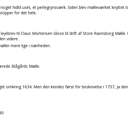
oget hidtil uset, et perlegrynsværk. Siden blev mølleværket knyttet ti
stopper for det hele.
 lejebrev til Claus Mortensen Glose til drift af Store Ravnsborg Mølle. 
en videre.
møller mere lige i nærheden.
terede Blågårds Mølle.
et omkring 1634. Men den kendes først for beskrivelse i 1737, Ja den
30