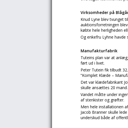
Virksomheder på Blågå
Knud Lyne blev tvunget ti
auktionsforretningen bleve
købte hele herligheden el
Og enkefru Lyhne havde st
Manufakturfabrik
Tuteins plan var at anlæg
ført ud i livet.
Peter Tutein fik tilbudt 3
”Komplet Klæde – Manufa
Det var klædefabrikant Jo
skulle ansættes 20 mand. O
Vandet måtte under ingen
af stenkister og grøfter.
Men hele installationen a
Jacob Branner skulle led
underskud både af offentl