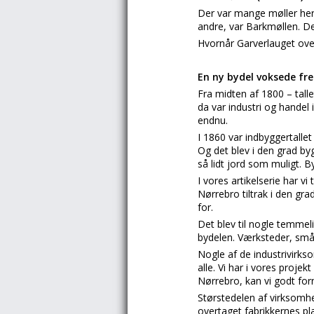
Der var mange møller her i
andre, var Barkmøllen. De
Hvornår Garverlauget ove
En ny bydel voksede fr
Fra midten af 1800 – tall
da var industri og handel
endnu.
I 1860 var indbyggertallet
Og det blev i den grad b
så lidt jord som muligt. 
I vores artikelserie har 
Nørrebro tiltrak i den gr
for.
Det blev til nogle temme
bydelen. Værksteder, små
Nogle af de industrivirks
alle. Vi har i vores proj
Nørrebro, kan vi godt for
Størstedelen af virksomh
overtaget fabrikkernes pl