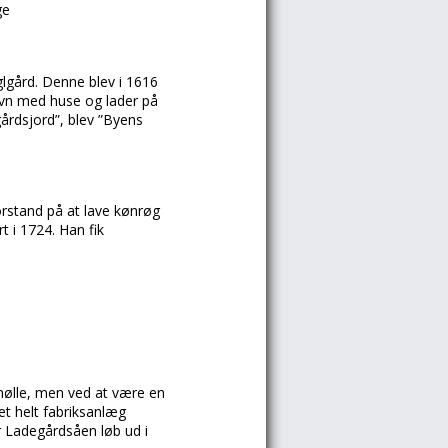
ge
glgård. Denne blev i 1616
glovn med huse og lader på
årdsjord”, blev ”Byens
rstand på at lave kønrøg
 i 1724. Han fik
dmølle, men ved at være en
 et helt fabriksanlæg
or Ladegårdsåen løb ud i