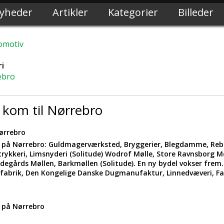
yheder
Artikler
Kategorier
Billeder
omotiv
i
ebro
 kom til Nørrebro
Nørrebro
 på Nørrebro: Guldmagerværksted, Bryggerier, Blegdamme, Rebs
ykkeri, Limsnyderi (Solitude) Wodrof Mølle, Store Ravnsborg Mø
adegårds Møllen, Barkmøllen (Solitude). En ny bydel vokser fre
abrik, Den Kongelige Danske Dugmanufaktur, Linnedvæveri, Fa
 på Nørrebro