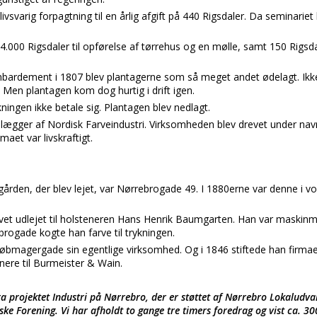
i livsvarig forpagtning til en årlig afgift på 440 Rigsdaler. Da seminariet
 4.000 Rigsdaler til opførelse af tørrehus og en mølle, samt 150 Rigsdaler
ardement i 1807 blev plantagerne som så meget andet ødelagt. Ikk
. Men plantagen kom dog hurtig i drift igen.
ngen ikke betale sig. Plantagen blev nedlagt.
lægger af Nordisk Farveindustri. Virksomheden blev drevet under nav
rmaet var livskraftigt.
ågården, der blev lejet, var Nørrebrogade 49. I 1880erne var denne i v
evet udlejet til holsteneren Hans Henrik Baumgarten. Han var maskinm
brogade kogte han farve til trykningen.
øbmagergade sin egentlige virksomhed. Og i 1846 stiftede han firm
nere til Burmeister & Wain.
fra projektet Industri på Nørrebro, der er støttet af Nørrebro Lokaludv
ske Forening. Vi har afholdt to gange tre timers foredrag og vist ca. 30