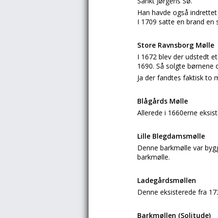
Sankt Jørgens Sø.
Han havde også indrettet n
I 1709 satte en brand en 
Store Ravnsborg Mølle
I 1672 blev der udstedt et
1690. Så solgte børnene d
Ja der fandtes faktisk to 
Blågårds Mølle
Allerede i 1660erne eksis
Lille Blegdamsmølle
Denne barkmølle var bygg
barkmølle.
Ladegårdsmøllen
Denne eksisterede fra 17
Barkmøllen (Solitude)