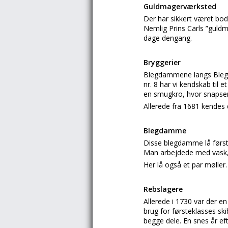
Guldmagerværksted
Der har sikkert været bod
Nemlig Prins Carls ”guldm
dage dengang.
Bryggerier
Blegdammene langs Blegda
nr. 8 har vi kendskab til
en smugkro, hvor snapsen
Allerede fra 1681 kendes 
Blegdamme
Disse blegdamme lå først 
Man arbejdede med vask, tø
Her lå også et par mølle
Rebslagere
Allerede i 1730 var der en
brug for førsteklasses sk
begge dele. En snes år ef