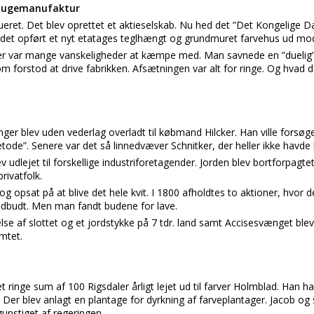
 Dugemanufaktur
ueret. Det blev oprettet et aktieselskab. Nu hed det ”Det Kongelige
v det opført et nyt etatages teglhængt og grundmuret farvehus ud m
 Der var mange vanskeligheder at kæmpe med. Man savnede en ”duelig
m forstod at drive fabrikken. Afsætningen var alt for ringe. Og hvad det
.
nger blev uden vederlag overladt til købmand Hilcker. Han ville forsø
tode”. Senere var det så linnedvæver Schnitker, der heller ikke havde
 udlejet til forskellige industriforetagender. Jorden blev bortforpagt
privatfolk.
og opsat på at blive det hele kvit. I 1800 afholdtes to aktioner, hvor
v udbudt. Men man fandt budene for lave.
se af slottet og et jordstykke på 7 tdr. land samt Accisesvænget blev 
mtet.
 ringe sum af 100 Rigsdaler årligt lejet ud til farver Holmblad. Han h
. Der blev anlagt en plantage for dyrkning af farveplantager. Jacob o
nstiget af regeringen.