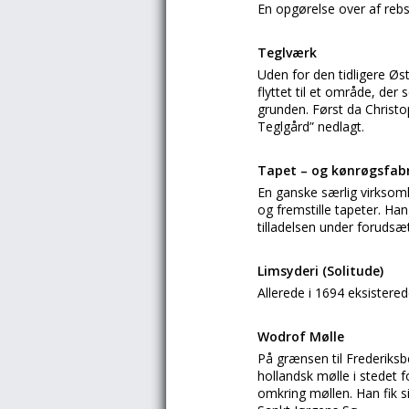
En opgørelse over af rebs
Teglværk
Uden for den tidligere Øs
flyttet til et område, der
grunden. Først da Christo
Teglgård” nedlagt.
Tapet – og kønrøgsfabr
En ganske særlig virksom
og fremstille tapeter. Ha
tilladelsen under forudsæt
Limsyderi (Solitude)
Allerede i 1694 eksistered
Wodrof Mølle
På grænsen til Frederiksb
hollandsk mølle i stedet f
omkring møllen. Han fik s