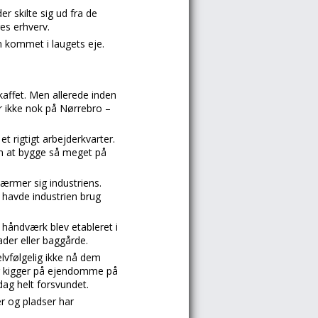
r skilte sig ud fra de
es erhverv.
n kommet i laugets eje.
kaffet. Men allerede inden
r ikke nok på Nørrebro –
et rigtigt arbejderkvarter.
om at bygge så meget på
ærmer sig industriens.
 havde industrien brug
håndværk blev etableret i
der eller baggårde.
elvfølgelig ikke nå dem
dag kigger på ejendomme på
dag helt forsvundet.
r og pladser har