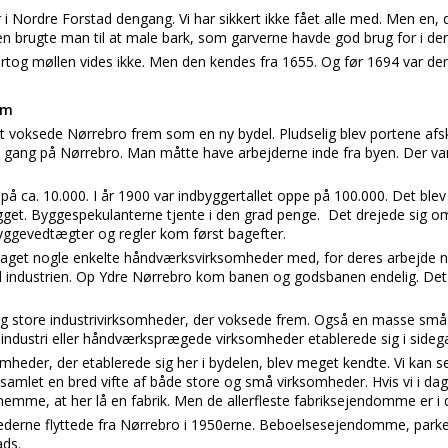
 Nordre Forstad dengang. Vi har sikkert ikke fået alle med. Men en, de
n brugte man til at male bark, som garverne havde god brug for i der
rtog møllen vides ikke. Men den kendes fra 1655. Og før 1694 var de
em
et voksede Nørrebro frem som en ny bydel. Pludselig blev portene afs
 i gang på Nørrebro. Man måtte have arbejderne inde fra byen. Der va
 på ca. 10.000. I år 1900 var indbyggertallet oppe på 100.000. Det blev 
ygget. Byggespekulanterne tjente i den grad penge. Det drejede sig 
Byggevedtægter og regler kom først bagefter.
vi taget nogle enkelte håndværksvirksomheder med, for deres arbejde n
ad industrien. Op Ydre Nørrebro kom banen og godsbanen endelig. Det
lig store industrivirksomheder, der voksede frem. Også en masse små 
industri eller håndværksprægede virksomheder etablerede sig i sidega
omheder, der etablerede sig her i bydelen, blev meget kendte. Vi kan s
ekt samlet en bred vifte af både store og små virksomheder. Hvis vi i 
nemme, at her lå en fabrik. Men de allerfleste fabriksejendomme er i 
ederne flyttede fra Nørrebro i 1950erne. Beboelsesejendomme, parke
ads.