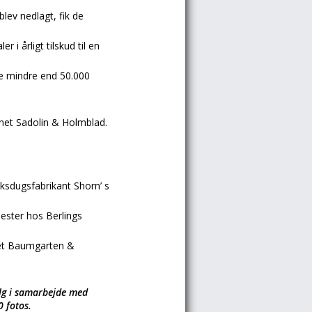
 blev nedlagt, fik de
 i årligt tilskud til en
e mindre end 50.000
net Sadolin & Holmblad.
oksdugsfabrikant Shorn’ s
ester hos Berlings
aet Baumgarten &
alg i samarbejde med
0 fotos.