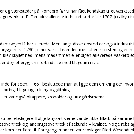
er og værksteder på Nørrebro før vi har fået kendskab til et værksted 
agerværksted”. Den blev allerede indrettet kort efter 1707. Jo alkymi
msvejen lå her allerede. Men langs disse opstod der også industri
 et bryggeri fra 1730. Jo her var et brænderi med åben skorsten og en m
 blev skyllet ned, mens madammen eller pigen afleverede vasketøjet
der dog et bryggeri i forbindelse med blegdam nr. 7.
inde for søen. I 1661 besluttede man at ligge dem omkring der, hvor 
rring, blegning, rulning og glitning.
r. Her var også øltappere, kroholder og urtegårdsmænd.
 stribe rebslagere. Ifølge laugsartiklerne var det ikke tilladt på samme 
ibsovertræk og landbrugsovertræk af sekunda – kvalitet. Nogle rebsl
ter kom der flere til. Foregangsmanden var rebslager Eilert Wesendun